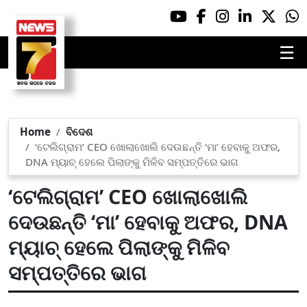
☰
Home
ବିଦେଶ
‘ଟେଲିଗ୍ରାମ’ CEO ଖୋଲାଖୋଲି ଦେଉଛନ୍ତି ‘ମା’ ହେବାକୁ ଅଫର,
DNA ମ୍ୟାଚ୍ ହେଲେ ପିଲାଙ୍କୁ ମିଳିବ ସମ୍ପତ୍ତିରେ ଭାଗ
‘ଟେଲିଗ୍ରାମ’ CEO ଖୋଲାଖୋଲି
ଦେଉଛନ୍ତି ‘ମା’ ହେବାକୁ ଅଫର, DNA
ମ୍ୟାଚ୍ ହେଲେ ପିଲାଙ୍କୁ ମିଳିବ
ସମ୍ପତ୍ତିରେ ଭାଗ