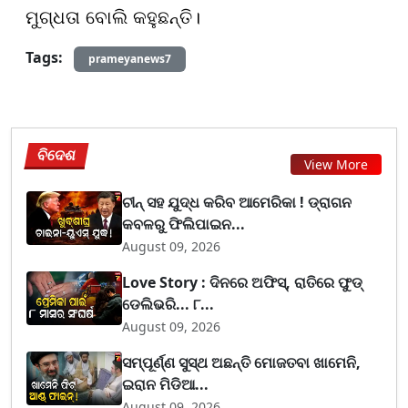
ମୁଗ୍ଧତା ବୋଲି କହୁଛନ୍ତି।
Tags:
prameyanews7
ବିଦେଶ
View More
ଚୀନ୍ ସହ ଯୁଦ୍ଧ କରିବ ଆମେରିକା ! ଡ୍ରାଗନ
କବଳରୁ ଫିଲିପାଇନ...
August 09, 2026
Love Story : ଦିନରେ ଅଫିସ୍, ରାତିରେ ଫୁଡ୍
ଡେଲିଭରି... ୮...
August 09, 2026
ସମ୍ପୂର୍ଣ୍ଣ ସୁସ୍ଥ ଅଛନ୍ତି ମୋଜତବା ଖାମେନି,
ଇରାନ ମିଡିଆ...
August 09, 2026