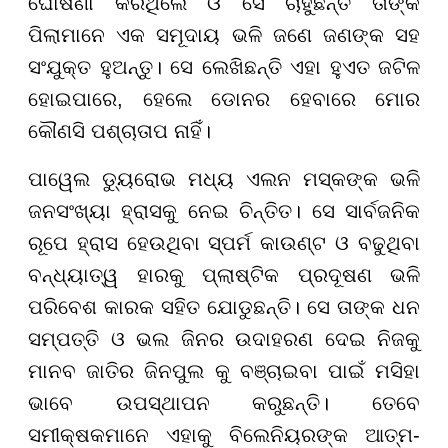
ଘୋଷଣା କରିଥିଲେ ଓ ସେ ଚାହୁଁଛନ୍ତି ତାଙ୍କ
ପିଲାମାନେ ଏକ ସମୂଦାୟ ଭଳି ଜଣେ ଜଣଙ୍କ ସହ
ସଂଯୁକ୍ତ ହୁଅନ୍ତୁ। ସେ ଲେଖିଛନ୍ତି ଏହା ହୁଏତ ଜଟିଳ
ହୋଇପାରେ, ହେଲେ ଡୋନର ହେବାରେ ମୋର
କୌଣସି ପଶ୍ଚାତାପ ନାହିଁ।
ପାୱେଲ ଡ୍ୟୁରୋଭ ମଧ୍ୟ ଏଲନ ମସ୍କଙ୍କ ଭଳି
ଜନସଂଖ୍ୟା ହ୍ରାସକୁ ନେଇ ଚିନ୍ତିତ। ସେ ସାର୍ବଜନିକ
ରୂପେ ହ୍ରାସ ହେଉଥିବା ସ୍ପର୍ମ କାଉଣ୍ଟ ଓ ବଢୁଥିବା
ବନ୍ଧ୍ୟାତ୍ୱ ହାରକୁ ପ୍ଲାଷ୍ଟିକ ପ୍ରଦୂଷଣ ଭଳି
ପରିବେଶ କାରକ ସହିତ ଯୋଡୁଛନ୍ତି। ସେ ତାଙ୍କ ଧନ
ସମ୍ପତ୍ତି ଓ ଭଲ ଜିନର ଉଦାହରଣ ଦେଇ ନିଜକୁ
ମାନବ ଜାତିର ଜିନପୁଲ କୁ ବଞ୍ଚାଇବା ପାଇଁ ମସିହା
ଭାବେ ଉପସ୍ଥାପନ କରୁଛନ୍ତି। ତେବେ
ସମୀକ୍ଷକମାନେ ଏହାକୁ ବିଲେନିୟରଙ୍କ ଆତ୍ମ-