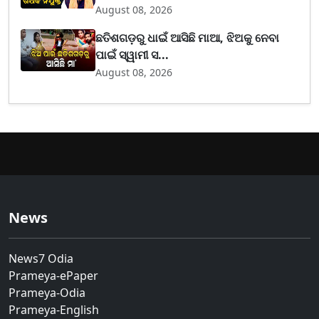
August 08, 2026
ଛତିଶଗଡ଼ରୁ ଧାଇଁ ଆସିଛି ମାଆ, ଝିଅକୁ ନେବା
ପାଇଁ ସ୍ୱାମୀ ସ...
August 08, 2026
News
News7 Odia
Prameya-ePaper
Prameya-Odia
Prameya-English