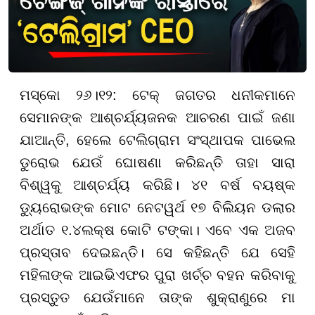
ମସ୍କୋ ୨୬।୧୨: ଟେକ୍ ଜଗତର ଧନୀକମାନେ
ସେମାନଙ୍କ ଆଶ୍ଚର୍ଯ୍ୟଜନକ ଆଚରଣ ପାଇଁ ଜଣା
ଯାଆନ୍ତି, ହେଲେ ଟେଲିଗ୍ରାମ ସଂସ୍ଥାପକ ପାଭେଲ
ଡୁରୋଭ ଯେଉଁ ଘୋଷଣା କରିଛନ୍ତି ତାହା ସାରା
ବିଶ୍ୱକୁ ଆଶ୍ଚର୍ଯ୍ୟ କରିଛି। ୪୧ ବର୍ଷ ବୟଷ୍କ
ଡ୍ୟୁରୋଭଙ୍କ ମୋଟ ନେଟୱର୍ଥ ୧୭ ବିଲିୟନ ଡଲାର
ଅର୍ଥାତ ୧.୪ଲକ୍ଷ କୋଟି ଟଙ୍କା। ଏବେ ଏକ ଅଜବ
ପ୍ରସ୍ତାବ ଦେଇଛନ୍ତି। ସେ କହିଛନ୍ତି ଯେ ସେହି
ମହିଳାଙ୍କ ଆଇଭିଏଫର ପୁରା ଖର୍ଚ୍ଚ ବହନ କରିବାକୁ
ପ୍ରସ୍ତୁତ ଯେଉଁମାନେ ତାଙ୍କ ଶୁକ୍ରାଣୁରେ ମା