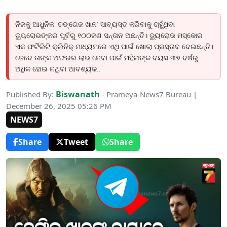
ନିଜକୁ ଆଧୁନିକ ‘ଚଙ୍ଗେଜ ଖାନ’ ସାବ୍ୟସ୍ତ କରିବାକୁ ଚାହୁଁଥିବା
ଡ୍ୟୁରୋଭଙ୍କର ପୂର୍ବରୁ ୧୦୦ଜଣ ସନ୍ତାନ ଅଛନ୍ତି। ଡ୍ୟୁରୋଭ ମସ୍କୋର
ଏକ ଫର୍ଟିଲିଟି କ୍ଲିନିକ୍ ମାଧ୍ୟମରେ ଏଥି ପାଇଁ ଖୋଲା ପ୍ରସ୍ତାବ ଦେଇଛନ୍ତି।
ତେବେ ତାଙ୍କ ଅଫରର ଲାଭ ନେବା ପାଇଁ ମହିଳାଙ୍କ ବୟସ ୩୭ ବର୍ଷରୁ
ଅଧିକ ହୋଇ ନଥିବା ଆବଶ୍ୟକ..
Biswanath
Published By:
- Prameya-News7 Bureau |
December 26, 2025 05:26 PM
NEWS7
Share
Tweet
Share