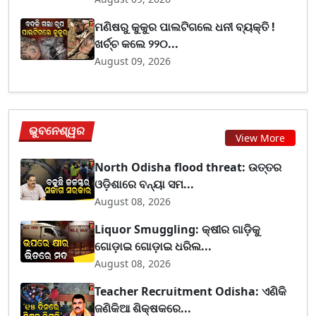
ମଣିଷରୁ କୁକୁର ପାଲଟିଗଲେ ଧନୀ ବ୍ୟକ୍ତି !
ଖର୍ଚ୍ଚ କଲେ ୨୨୦...
August 09, 2026
ଭୁବନେଶ୍ୱର
View More
North Odisha flood threat: ଉତ୍ତର
ଓଡ଼ିଶାରେ ବନ୍ୟା ସମ...
August 08, 2026
Liquor Smuggling: କ୍ଷୀର ଗାଡ଼ିକୁ
ଗୋଡ଼ାଇ ଗୋଡ଼ାଇ ଧରିଲ...
August 08, 2026
Teacher Recruitment Odisha: ଏଣିକି
ଜଣିକିଆ ଶିକ୍ଷକରେ...