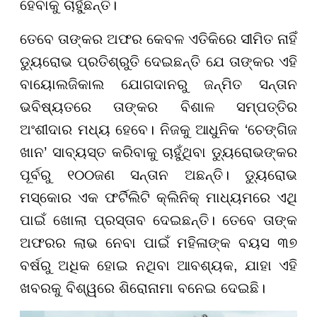
ହେବାକୁ ଚାହୁଁଛନ୍ତି।
ତେବେ ତାଙ୍କର ଅଫର କେବଳ ଏତିକିରେ ସୀମିତ ନାହିଁ
ଡ୍ୟୁରୋଭ ପ୍ରତିଶ୍ରୁତି ଦେଇଛନ୍ତି ଯେ ତାଙ୍କର ଏହି
ବାୟୋଲଜିକାଲ ଯୋଗଦାନରୁ ଜନ୍ମିତ ସନ୍ତାନ
ଭବିଷ୍ୟତରେ ତାଙ୍କର ବିଶାଳ ସମ୍ପତ୍ତିର
ଅଂଶୀଦାର ମଧ୍ୟ ହେବେ। ନିଜକୁ ଆଧୁନିକ ‘ଚେଙ୍ଗିଜ
ଖାନ’ ସାବ୍ୟସ୍ତ କରିବାକୁ ଚାହୁଁଥିବା ଡ୍ୟୁରୋଭଙ୍କର
ପୂର୍ବରୁ ୧୦୦ଜଣ ସନ୍ତାନ ଅଛନ୍ତି। ଡ୍ୟୁରୋଭ
ମସ୍କୋର ଏକ ଫର୍ଟିଲିଟି କ୍ଲିନିକ୍ ମାଧ୍ୟମରେ ଏଥି
ପାଇଁ ଖୋଲା ପ୍ରସ୍ତାବ ଦେଇଛନ୍ତି। ତେବେ ତାଙ୍କ
ଅଫରର ଲାଭ ନେବା ପାଇଁ ମହିଳାଙ୍କ ବୟସ ୩୭
ବର୍ଷରୁ ଅଧିକ ହୋଇ ନଥିବା ଆବଶ୍ୟକ, ଯାହା ଏହି
ଖବରକୁ ବିଶ୍ୱରେ ଶିରୋନାମା ବନେଇ ଦେଇଛି।