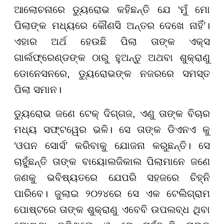
ଆଲୋଚନାରେ ଡ୍ୟୁରୋଭ କହିଛନ୍ତି ଯେ ‘ମୁଁ ମୋ
ପିଲାଙ୍କ ମଧ୍ୟରେ କୌଣସି ଅନ୍ତର ଦେଖେ ନାହିଁ’।
ଏହାର ଅର୍ଥ ହେଉଛି ପିଲା ତାଙ୍କ ଏକ୍ସ
ଗାର୍ଲଫ୍ରେଣ୍ଡଙ୍କ ଠାରୁ ହୁଅନ୍ତୁ ଅଥବା ଶୁକ୍ରାଣୁ
ଡୋନେସନରେ, ଡ୍ୟୁରୋଭଙ୍କ ନଜରରେ ସମସ୍ତ
ପିଲା ସମାନ।
ଡ୍ୟୁରୋଭ ଜଣେ ଟେକ୍ ଦିଗ୍ଗଜ, ଏଣୁ ତାଙ୍କ ବିଚାର
ମଧ୍ୟ ସଫ୍ଟୱେର ଭଳି। ସେ ତାଙ୍କ ଡିଏନଏ କୁ
‘ଓପନ ସୋର୍ସ’ କରିବାକୁ ଯୋଜନା କରୁଛନ୍ତି। ସେ
ଚାହୁଁଛନ୍ତି ତାଙ୍କ ବାୟୋଲଜିକାଲ ପିଲାମାନେ ଜଣେ
ଜଣକୁ ଭବିଷ୍ୟତରେ ଯେପରି ସହଜରେ ଚିହ୍ନି
ପାରିବେ। ଜୁଲାଇ ୨୦୨୪ରେ ସେ ଏକ ଟେଲିଗ୍ରାମ
ପୋଷ୍ଟରେ ତାଙ୍କ ଶୁକ୍ରାଣୁ ଏବେବି ଉପଲବ୍ଧ ଥିବା