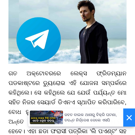
ଗତ ଅକ୍ଟୋବରରେ ଲେକ୍ସ ଫ୍ରିଡମ୍ୟାନ
ପଡକାଷ୍ଟରେ ଡ୍ୟୁରୋଭ ଏହି ଯୋଜନା ସମ୍ପର୍କରେ
କହିଥିଲେ। ସେ କହିଥିଲେ ଯେ ଯେଉଁ ପର୍ଯ୍ୟନ୍ତ ମୋ
ସହିତ ନିଜର ସେୟାର୍ଡ ଡିଏନଏ ସ୍ଥାପିତ କରିପାରିବେ,
ବୋଧ ହୁଏ ଆଜକୁ ୩୦ ବର୍ଷ ବାଦେ ମୋ ମୃତ୍ୟୁ
×
ଜବତ ବାଇକ ଥାନାରୁ ବିକ୍ରି ଘଟଣା,
ତଦନ୍ତ ନିର୍ଦ୍ଦେଶ ଦେଲେ ଏସପି
ଅନ୍ତେ ମୋ ସମ୍ପତ୍ତିରେ ଏକ ଅଂଶର ମାଲିକ
ହେବେ। ଏହା ଛଡା ଫରାସୀ ପତ୍ରିକା ‘ଲି ପଏଣ୍ଟ’ ସହ