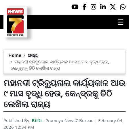
☰
Home
ରାଜ୍ୟ
ମହାନଦୀ ଟ୍ରିବ୍ୟୁନାଲ କାର୍ଯ୍ୟକାଳ ଆଉ ୯ ମାସ ବୃଦ୍ଧି ହେଉ,
କେନ୍ଦ୍ରକୁ ଚିଠି ଲେଖିଲା ରାଜ୍ୟ
ମହାନଦୀ ଟ୍ରିବ୍ୟୁନାଲ କାର୍ଯ୍ୟକାଳ ଆଉ
୯ ମାସ ବୃଦ୍ଧି ହେଉ, କେନ୍ଦ୍ରକୁ ଚିଠି
ଲେଖିଲା ରାଜ୍ୟ
Kirti
Published By:
- Prameya-News7 Bureau | February 04,
2026 12:34 PM