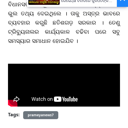
ରେଭେନ୍ସା ବିବାଦରେ କୁଳପତିଙ୍କ
ବିଧାନସଭାରେ ପୂର୍ବତନ ଜଳ ସଂପଦ ମନ୍ତ୍ରୀ ଯେଉଁ
ପ୍ରଥମ ପ୍ରତିକ୍ରିୟା- 'ଅନାବଶ୍ୟକ
ଥିଲା ଘଟଣା'
ଭୁଲ ତଥ୍ୟ ଦେଇଥିଲେ । ତାକୁ ଅସ୍ତ୍ର ଭାବରେ
ବ୍ୟବହାର କରୁଛି ଛତିଶଗଡ଼ ସରକାର । ତେଣୁ
ଟ୍ରିବ୍ୟୁନାଲର କାର୍ଯ୍ୟକାଳ ବଢିବା ପରେ ସବୁ
ସମସ୍ୟାର ସମାଧାନ ହୋଇଯିବ ।
Tags:
prameyanews7