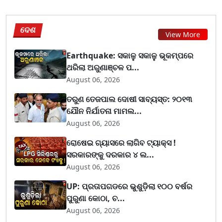
ଦେଶ
View More
Earthquake: ସକାଳୁ ସକାଳୁ ଭୂକମ୍ପରେ
ଥରିଲା ଅରୁଣାଞ୍ଚଳ ପ...
August 06, 2026
ତରୁଣ ତେଜପାଲ ଦୋଷୀ ସାବ୍ୟସ୍ତ: ୨୦୧୩
ଯୌନ ନିର୍ଯାତନା ମାମଲ...
August 06, 2026
ରୋଷେଇ ଗ୍ୟାସରେ ଲାଗିବ ଟ୍ୟାକ୍ସ !
ସରକାରଙ୍କୁ ଦରକାର ୪ ଲ...
August 06, 2026
UP: ପ୍ରତାପଗଡରେ ଭୁଶୁଡ଼ିଲା ୧୦୦ ବର୍ଷର
ପୁରୁଣା କୋଠା, ଚ...
August 06, 2026