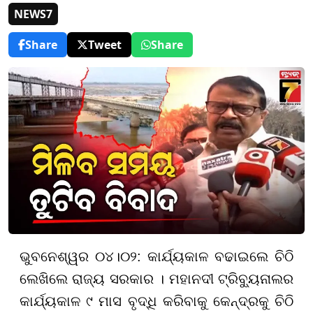
NEWS7
Share
Tweet
Share
ଭୁବନେଶ୍ୱର ୦୪।୦୨: କାର୍ଯ୍ୟକାଳ ବଢାଇଲେ ଚିଠି
ଲେଖିଲେ ରାଜ୍ୟ ସରକାର । ମହାନଦୀ ଟ୍ରିବ୍ୟୁନାଲର
କାର୍ଯ୍ୟକାଳ ୯ ମାସ ବୃଦ୍ଧି କରିବାକୁ କେନ୍ଦ୍ରକୁ ଚିଠି