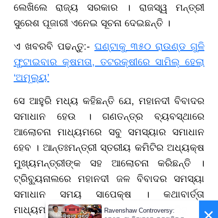
ଲେଖିଲେ ରାଜ୍ୟ ସରକାର । ରାଜସ୍ୱ ମନ୍ତ୍ରୀ
ସୁରେଶ ପୂଜାରୀ ଏନେଇ ସୂଚନା ଦେଇଛନ୍ତି ।
​​​​​​​ଏ ଖବରବି ପଢନ୍ତୁ:-
ଘଣ୍ଟାକୁ ୩୫୦ ରାଉଣ୍ଡ ଗୁଳି
ଫୁଟାଇବାର କ୍ଷମତା, ତଟରକ୍ଷୀରେ ସାମିଲ୍‌ ହେଲା
‘ଅମୂଲ୍ୟ’
ସେ ଆହୁରି ମଧ୍ୟ କହିଛନ୍ତି ଯେ, ମହାନଦୀ ବିବାଦର
ସମାଧାନ ହେଉ । ଗଣତନ୍ତ୍ର ବ୍ୟବସ୍ଥାରେ
ଆଲୋଚନା ମାଧ୍ୟମରେ ସବୁ ସମସ୍ୟାର ସମାଧାନ
ହେବ । ଆନ୍ତଃମନ୍ତ୍ରୀ ସ୍ତରୀୟ କମିଟିର ଅଧ୍ୟକ୍ଷ
ମୁଖ୍ୟମନ୍ତ୍ରୀଙ୍କ ସହ ଆଲୋଚନା କରିଛନ୍ତି ।
ଟ୍ରିବ୍ୟୁନାଲରେ ମହାନଦୀ ଜଳ ବିବାଦର ସମସ୍ୟା
ସମାଧାନ ସମୟ ସାପେକ୍ଷ । କଥାବାର୍ତ୍ତା
ମାଧ୍ୟମରେ ସମାଧାନର ସମାଧାନ କରିବୁ ।
×
Ravenshaw Controversy: