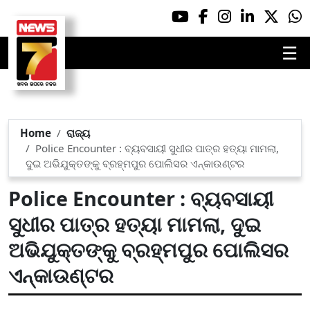
☰
Home
ରାଜ୍ୟ
Police Encounter : ବ୍ୟବସାୟୀ ସୁଧୀର ପାତ୍ର ହତ୍ୟା ମାମଲା,
ଦୁଇ ଅଭିଯୁକ୍ତଙ୍କୁ ବ୍ରହ୍ମପୁର ପୋଲିସର ଏନ୍‌କାଉଣ୍ଟର
Police Encounter : ବ୍ୟବସାୟୀ
ସୁଧୀର ପାତ୍ର ହତ୍ୟା ମାମଲା, ଦୁଇ
ଅଭିଯୁକ୍ତଙ୍କୁ ବ୍ରହ୍ମପୁର ପୋଲିସର
ଏନ୍‌କାଉଣ୍ଟର