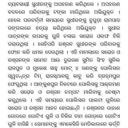
ବ୍ୟବସାୟୀ ସୁଧୀରଙ୍କୁ ଅପହରଣ କରିଥିଲେ । ଅପହରଣ
ବଦଳରେ ପରିବାରକୁ ଟଙ୍କା ମାଗିଥିଲେ ଅଭିଯୁକ୍ତ ।
ହେଲେ ପରବର୍ତ୍ତୀ ସମୟରେ ସୁଧୀରଙ୍କୁ ବୁଗୁଡ଼ା ରାମପାଦ
ଜଙ୍ଗଲରେ ହତ୍ୟା କରିଥିଲେ ଅଭିଯୁକ୍ତ । ସୁଧୀର
ପାତ୍ରଙ୍କ ଉପରକୁ ଗୁଳି ଚଳାଇ ସରୋଜ ଓରଫ ବିକି
ଡରାଉଥିଲା । ସେହିପରି ରଞ୍ଜନ ସୁଧୀରଙ୍କ ପରିବାରକୁ
ଫୋନ କରି ଧମକ ଦେଉଥିଲା । ଏହି ମାମଲାରେ ସରୋଜ ଓ
ରଞ୍ଜନଙ୍କ ସମେତ ଆଉ ଦୁଇଜଣ ସୁମିତ ସିଂହ ସୁନିଲ
ରାଜପୁତ ଓ ମୁକେଶ ସାହୁ ମୋଟ୍ ୪ ଜଣଙ୍କୁ ପୋଲିସର
ସ୍ୱତନ୍ତ୍ର ଟିମ୍ ରାଜସ୍ଥାନରୁ କାବୁ କରି ବ୍ରହ୍ମପୁର
ଫେରୁଥିଲା । ଆଙ୍କୁଶପୁର ନିକଟରେ ପୋଲିସକୁ ଆକ୍ରମଣ
କରି ସରୋଜ ଓ ରଞ୍ଜନ ଚମ୍ପଟ ମାରିବାକୁ ଚେଷ୍ଟା
କରୁଥିଲେ । ଏହି ସମୟରେ ପୋଲିସର ପାଲଟା ଗୁଳିରେ
ସରୋଜ ଓ ରଞ୍ଜନ ଆହତ ହୋଇଛନ୍ତି । ରଞ୍ଜନର ଡାହାଣ
ଗୋଡରେ ଗୋଟିଏ ଗୁଳି ଓ ବିକିର ବାମ ଗୋଡ଼ରେ ଗୋଟିଏ
ଗୁଳି ବାଜିଛି । ସେମାନଙ୍କୁ ଏମକେସିଜି ମେଡିକାଲରେ ଭର୍ତ୍ତି