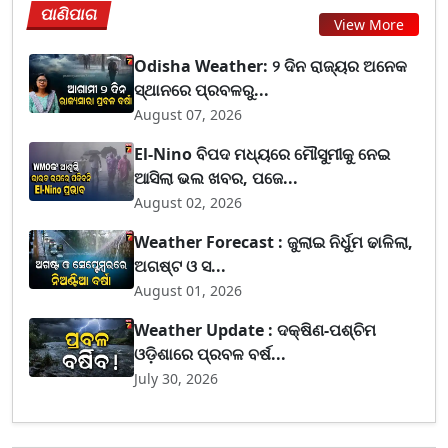
ପାଣିପାଗ
View More
Odisha Weather: ୨ ଦିନ ରାଜ୍ୟର ଅନେକ
ସ୍ଥାନରେ ପ୍ରବଳରୁ...
August 07, 2026
El-Nino ବିପଦ ମଧ୍ୟରେ ମୌସୁମୀକୁ ନେଇ
ଆସିଲା ଭଲ ଖବର, ପଜେ...
August 02, 2026
Weather Forecast : ଜୁଲାଇ ନିର୍ଧୁମ ଢାଳିଲା,
ଅଗଷ୍ଟ ଓ ସ...
August 01, 2026
Weather Update : ଦକ୍ଷିଣ-ପଶ୍ଚିମ
ଓଡ଼ିଶାରେ ପ୍ରବଳ ବର୍ଷ...
July 30, 2026