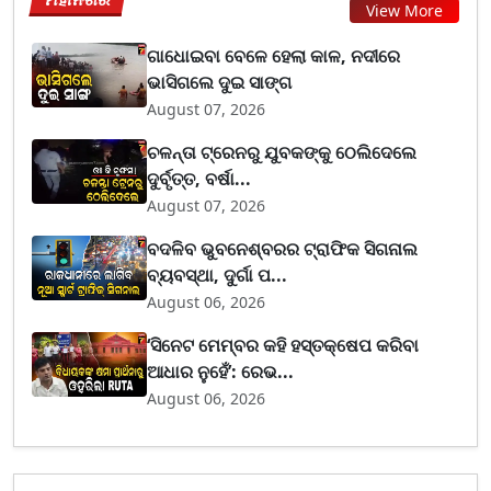
View More
ଗାଧୋଇବା ବେଳେ ହେଲା କାଳ, ନଦୀରେ
ଭାସିଗଲେ ଦୁଇ ସାଙ୍ଗ
August 07, 2026
ଚଳନ୍ତା ଟ୍ରେନରୁ ଯୁବକଙ୍କୁ ଠେଲିଦେଲେ
ଦୁର୍ବୃତ୍ତ, ବର୍ଷା...
August 07, 2026
ବଦଳିବ ଭୁବନେଶ୍ବରର ଟ୍ରାଫିକ ସିଗନାଲ
ବ୍ୟବସ୍ଥା, ଦୁର୍ଗା ପ...
August 06, 2026
‘ସିନେଟ ମେମ୍ବର କହି ହସ୍ତକ୍ଷେପ କରିବା
ଆଧାର ନୁହେଁ’: ରେଭ...
August 06, 2026