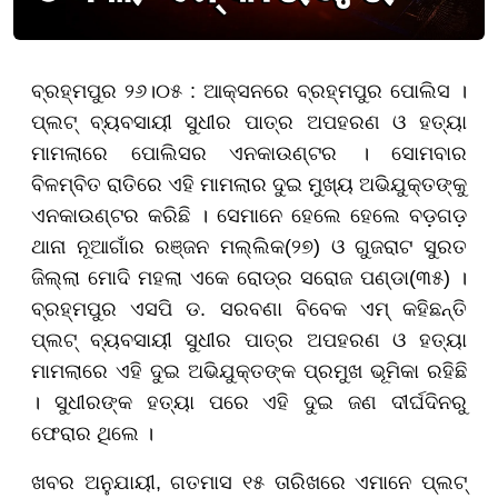
ବ୍ରହ୍ମପୁର ୨୬।୦୫ : ଆକ୍ସନରେ ବ୍ରହ୍ମପୁର ପୋଲିସ ।
ପ୍ଲଟ୍ ବ୍ୟବସାୟୀ ସୁଧୀର ପାତ୍ର ଅପହରଣ ଓ ହତ୍ୟା
ମାମଲାରେ ପୋଲିସର ଏନକାଉଣ୍ଟର । ସୋମବାର
ବିଳମ୍ବିତ ରାତିରେ ଏହି ମାମଲାର ଦୁଇ ମୁଖ୍ୟ ଅଭିଯୁକ୍ତଙ୍କୁ
ଏନକାଉଣ୍ଟର କରିଛି । ସେମାନେ ହେଲେ ହେଲେ ବଡ଼ଗଡ଼
ଥାନା ନୂଆଗାଁର ରଞ୍ଜନ ମଲ୍ଲିକ(୨୭) ଓ ଗୁଜରାଟ ସୁରତ
ଜିଲ୍ଲା ମୋଦି ମହଲା ଏକେ ରୋଡ୍ର ସରୋଜ ପଣ୍ଡା(୩୫) ।
ବ୍ରହ୍ମପୁର ଏସପି ଡ. ସରବଣା ବିବେକ ଏମ୍ କହିଛନ୍ତି
ପ୍ଲଟ୍ ବ୍ୟବସାୟୀ ସୁଧୀର ପାତ୍ର ଅପହରଣ ଓ ହତ୍ୟା
ମାମଲାରେ ଏହି ଦୁଇ ଅଭିଯୁକ୍ତଙ୍କ ପ୍ରମୁଖ ଭୂମିକା ରହିଛି
। ସୁଧୀରଙ୍କ ହତ୍ୟା ପରେ ଏହି ଦୁଇ ଜଣ ଦୀର୍ଘଦିନରୁ
ଫେରାର ଥିଲେ ।
ଖବର ଅନୁଯାୟୀ, ଗତମାସ ୧୫ ତାରିଖରେ ଏମାନେ ପ୍ଲଟ୍