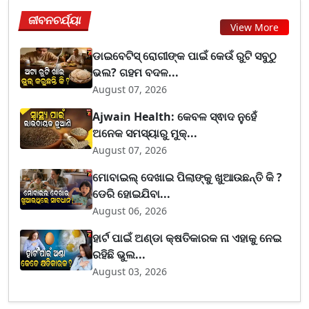
ଜୀବନଚର୍ଯ୍ୟା
View More
ଡାଇବେଟିସ୍ ରୋଗୀଙ୍କ ପାଇଁ କେଉଁ ରୁଟି ସବୁଠୁ
ଭଲ? ଗହମ ବଦଳ...
August 07, 2026
Ajwain Health: କେବଳ ସ୍ଵାଦ ନୁହେଁ
ଅନେକ ସମସ୍ୟାରୁ ମୁକ୍...
August 07, 2026
ମୋବାଇଲ୍ ଦେଖାଇ ପିଲାଙ୍କୁ ଖୁଆଉଛନ୍ତି କି ?
ଡେରି ହୋଇଯିବା...
August 06, 2026
ହାର୍ଟ ପାଇଁ ଅଣ୍ଡା କ୍ଷତିକାରକ ନା ଏହାକୁ ନେଇ
ରହିଛି ଭୁଲ...
August 03, 2026