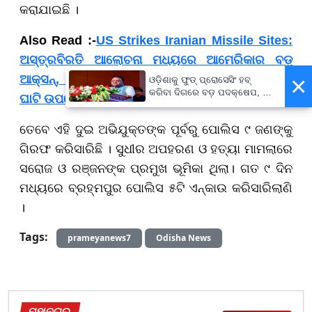
କରାଯାଇଛି ।
Also Read :-
US Strikes Iranian Missile Sites:
ଅସ୍ତ୍ରବିରତି ଆଲୋଚନା ମଧ୍ୟରେ ଆମେରିକାର ବଡ଼
×
ଆକ୍ସନ୍, ହୋର୍ମୁଜ ଜଳମାର୍ଗ ନିକଟରେ ଇରାନର ମିସାଇଲ୍
ଓଡ଼ିଶାକୁ ଫୁଡ୍ ପ୍ରୋସେସିଂ ହବ୍
କରିବା ଦିଗରେ ବଡ଼ ପଦକ୍ଷେପ, ୪୨
ଘାଟି ଉପରେ ବୋମାମାଡ଼
ହଜାରରୁ ଅଧିକ ନିଯୁକ୍ତି ସୁଯୋଗ
ତେବେ ଏହି ଦୁଇ ଅଭିଯୁକ୍ତଙ୍କ ପୂର୍ବରୁ ପୋଲିସ ୯ ଜଣଙ୍କୁ
ଗିରଫ କରିସାରିଛି । ସୁଧୀର ଅପହରଣ ଓ ହତ୍ୟା ମାମଲାରେ
ସରୋଜ ଓ ରଞ୍ଜନଙ୍କ ପ୍ରମୁଖ ଭୂମିକା ଥିଲା। ଗତ ୯ ଦିନ
ମଧ୍ୟରେ ବ୍ରହ୍ମପୁର ପୋଲିସ ୫ଟି ଏନ୍‌କାଉ କରିସାରିଲାଣି
।
Tags:
prameyanews7
Odisha News
ମହାନଗର