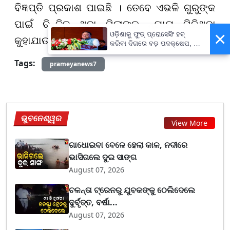
ବିଜ୍ଞପ୍ତି ପ୍ରକାଶ ପାଇଛି । ତେବେ ଏଭଳି ଗୁରୁଙ୍କ
ପାଇଁ ଚିନ୍ତିତ ଥିବା ପିଲାଙ୍କୁ ନ୍ୟାୟ ମିଳିଥିବା
×
ଓଡ଼ିଶାକୁ ଫୁଡ୍ ପ୍ରୋସେସିଂ ହବ୍
କୁହାଯାଉଛି ।
କରିବା ଦିଗରେ ବଡ଼ ପଦକ୍ଷେପ, ୪୨
ହଜାରରୁ ଅଧିକ ନିଯୁକ୍ତି ସୁଯୋଗ
Tags:
prameyanews7
ଭୁବନେଶ୍ୱର
View More
ଗାଧୋଇବା ବେଳେ ହେଲା କାଳ, ନଦୀରେ
ଭାସିଗଲେ ଦୁଇ ସାଙ୍ଗ
August 07, 2026
ଚଳନ୍ତା ଟ୍ରେନରୁ ଯୁବକଙ୍କୁ ଠେଲିଦେଲେ
ଦୁର୍ବୃତ୍ତ, ବର୍ଷା...
August 07, 2026