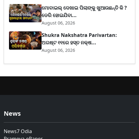
ମୋବାଇଲ୍ ଦେଖାଇ ପିଲାଙ୍କୁ ଖୁଆଉଛନ୍ତି କି ?
ଡେରି ହୋଇଯିବା...
August 06, 2026
Shukra Nakshatra Parivartan:
ଅଗଷ୍ଟ ୧୧ରେ ହସ୍ତ ନକ୍ଷ...
August 06, 2026
News
News7 Odia
Prameya-ePaper