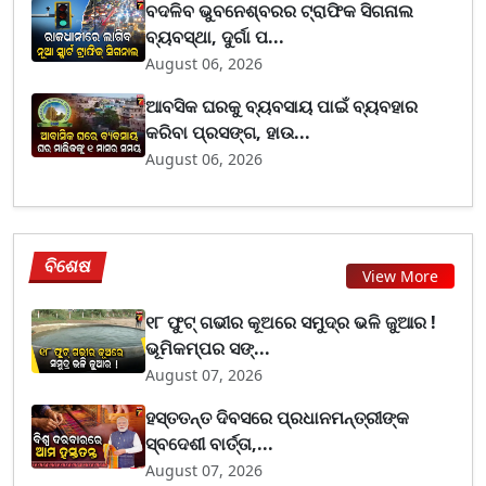
ବଦଳିବ ଭୁବନେଶ୍ବରର ଟ୍ରାଫିକ ସିଗନାଲ
ବ୍ୟବସ୍ଥା, ଦୁର୍ଗା ପ...
August 06, 2026
ଆବସିକ ଘରକୁ ବ୍ୟବସାୟ ପାଇଁ ବ୍ୟବହାର
କରିବା ପ୍ରସଙ୍ଗ, ହାଉ...
August 06, 2026
ବିଶେଷ
View More
୧୮ ଫୁଟ୍ ଗଭୀର କୂଅରେ ସମୁଦ୍ର ଭଳି ଜୁଆର !
ଭୂମିକମ୍ପର ସଙ୍...
August 07, 2026
ହସ୍ତତନ୍ତ ଦିବସରେ ପ୍ରଧାନମନ୍ତ୍ରୀଙ୍କ
ସ୍ବଦେଶୀ ବାର୍ତ୍ତା,...
August 07, 2026