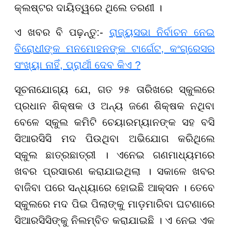
କ୍ଲଷ୍ଟର ଦାୟିତ୍ୱରେ ଥିଲେ ତରଣୀ ।
ଏ ଖବର ବି ପଢ଼ନ୍ତୁ:-
ରାଜ୍ୟସଭା ନିର୍ବାଚନ ନେଇ
ବିରୋଧୀଙ୍କ ମନମୋହନଙ୍କ ଟାର୍ଗେଟ, କଂଗ୍ରେସର
ସଂଖ୍ୟା ନାହିଁ, ପ୍ରାର୍ଥୀ ଦେବ କିଏ ?
ସୂଚନାଯୋଗ୍ୟ ଯେ, ଗତ ୨୫ ତାରିଖରେ ସ୍କୁଲରେ
ପ୍ରଧାନ ଶିକ୍ଷକ ଓ ଅନ୍ୟ ଜଣେ ଶିକ୍ଷକ ନଥିବା
ବେଳେ ସ୍କୁଲ କମିଟି ଚେୟାରମ୍ୟାନଙ୍କ ସହ ବସି
ସିଆରସିସି ମଦ ପିଉଥିବା ଅଭିଯୋଗ କରିଥିଲେ
ସ୍କୁଲ ଛାତ୍ରଛାତ୍ରୀ । ଏନେଇ ଗଣମାଧ୍ୟମରେ
ଖବର ପ୍ରସାରଣ କରାଯାଇଥିଲା । ସକାଳେ ଖବର
ବାଜିବା ପରେ ସନ୍ଧ୍ୟାରେ ହୋଇଛି ଆକ୍ସନ । ତେବେ
ସ୍କୁଲରେ ମଦ ପିଇ ପିଲାଙ୍କୁ ମାଡ଼ମାରିବା ଘଟଣାରେ
ସିଆରସିସିଙ୍କୁ ନିଲମ୍ବିତ କରାଯାଇଛି । ଏ ନେଇ ଏକ