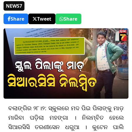
NEWS7
Share
Tweet
Share
ବଲାଙ୍ଗିର ୨୮।୨: ସ୍କୁଲରେ ମଦ ପିଇ ପିଲାଙ୍କୁ ମାଡ଼
ମାରିବା ପଡ଼ିଲା ମହଙ୍ଗା । ନିଲମ୍ବିତ ହେଲେ
ସିଆରସିସି ତରଣୀସେନ ଧରୁଆ । କୁଟେନ ପାଲି