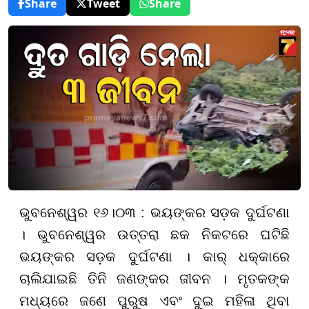
Share
Tweet
Share
ଭୁବନେଶ୍ୱର ୧୬।୦୩ : ଭୟଙ୍କର ସଡ଼କ ଦୁର୍ଘଟଣା
। ଭୁବନେଶ୍ୱର ଉତ୍ତରା ଛକ ନିକଟରେ ଘଟିଛି
ଭୟଙ୍କର ସଡ଼କ ଦୁର୍ଘଟଣା । କାର୍ ଧକ୍କାରେ
ଚାଲିଯାଇଛି ତିନି ଜଣଙ୍କର ଜୀବନ । ମୃତକଙ୍କ
ମଧ୍ୟରେ ଜଣେ ପୁରୁଷ ଏବଂ ଦୁଇ ମହିଳା ଥିବା