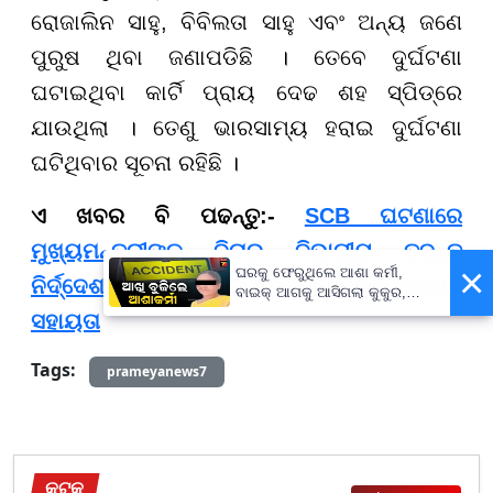
ରୋଜାଲିନ ସାହୁ, ବିବିଲତା ସାହୁ ଏବଂ ଅନ୍ୟ ଜଣେ
ପୁରୁଷ ଥିବା ଜଣାପଡିଛି । ତେବେ ଦୁର୍ଘଟଣା
ଘଟାଇଥିବା କାର୍ଟି ପ୍ରାୟ ଦେଢ ଶହ ସ୍ପିଡ୍ରେ
ଯାଉଥିଲା । ତେଣୁ ଭାରସାମ୍ୟ ହରାଇ ଦୁର୍ଘଟଣା
ଘଟିଥିବାର ସୂଚନା ରହିଛି ।
ଏ ଖବର ବି ପଢନ୍ତୁ:-
SCB ଘଟଣାରେ
ମୁଖ୍ୟମନ୍ତ୍ରୀଙ୍କ ବିଚାର ବିଭାଗୀୟ ତଦନ୍ତ
×
ଘରକୁ ଫେରୁଥିଲେ ଆଶା କର୍ମୀ,
ନିର୍ଦ୍ଦେଶ, ମୃତକଙ୍କ ପରିବାରକୁ ୨୫ ଲକ୍ଷ ଲେଖାଏଁ
ବାଇକ୍ ଆଗକୁ ଆସିଗଲା କୁକୁର,
ତା'ପରେ...
ସହାୟତା
Tags:
prameyanews7
କଟକ