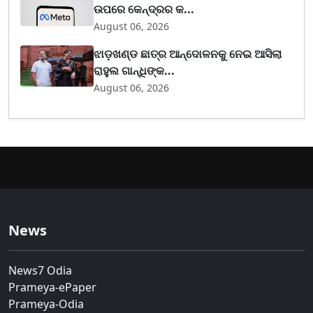
ଉପରେ କେନ୍ଦ୍ରର କ...
August 06, 2026
ଝାଡ଼ଖଣ୍ଡ ଛାତ୍ର ଆନ୍ଦୋଳନକୁ ନେଇ ଆସିଲା
ରାହୁଲ ଗାନ୍ଧିଙ୍କ...
August 06, 2026
News
News7 Odia
Prameya-ePaper
Prameya-Odia