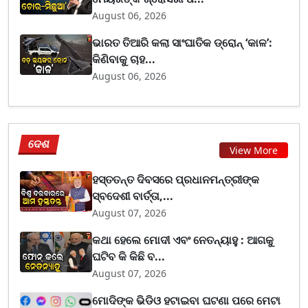
August 06, 2026
ଭାରତ ତିଆରି କଲା ସାଂଘାତିକ ଡ୍ରୋନ୍ ‘କାଳ’:
କିଣିବାକୁ ଚାହ...
August 06, 2026
ଦେଶ
View More
ହସ୍ତତନ୍ତ ଦିବସରେ ପ୍ରଧାନମନ୍ତ୍ରୀଙ୍କ
ସ୍ବଦେଶୀ ବାର୍ତ୍ତା,...
August 07, 2026
କଥା ହେଲେ ମୋଦୀ ଏବଂ ନେତନ୍ୟାହୁ : ଆଗକୁ
ଘଟିବ କି କିଛି ବ...
August 07, 2026
ମୋଦିଙ୍କ ଭିଡିଓ ହଟାଇବା ଘଟଣା ପରେ ମେଟା