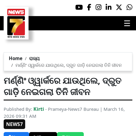
☰
Home
ରାଜ୍ୟ
ମର୍ଣ୍ଣିଂ ଓ୍ୱାର୍କରେ ଯାଉଥିଲେ, ଦ୍ରୁତ ଗାଡ଼ି ନେଇଗଲା ତିନି ଜୀବନ
ମର୍ଣ୍ଣିଂ ଓ୍ୱାର୍କରେ ଯାଉଥିଲେ, ଦ୍ରୁତ
ଗାଡ଼ି ନେଇଗଲା ତିନି ଜୀବନ
Kirti
Published By:
- Prameya-News7 Bureau | March 16,
2026 09:31 AM
NEWS7