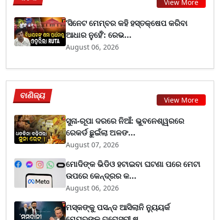
View More
‘ସିନେଟ ମେମ୍ବର କହି ହସ୍ତକ୍ଷେପ କରିବା
ଆଧାର ନୁହେଁ’: ରେଭ...
August 06, 2026
ବାଣିଜ୍ୟ
View More
ସୁନା-ରୂପା ଦରରେ ନିଆଁ: ଭୁବନେଶ୍ୱରରେ
ରେକର୍ଡ ଛୁଇଁଲା ଅଳଙ...
August 07, 2026
ମୋଦିଙ୍କ ଭିଡିଓ ହଟାଇବା ଘଟଣା ପରେ ମେଟା
ଉପରେ କେନ୍ଦ୍ରର କ...
August 06, 2026
ମସ୍କଙ୍କୁ ପସନ୍ଦ ଆସିଲାନି ନ୍ୟୁୟର୍କ
ମେୟରଙ୍କ ଗ୍ରୋସରୀ ଷ...