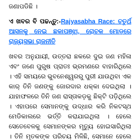
ଜଣାପଡିଛି ।
ଏ ଖବର ବି ପଢନ୍ତୁ:-
Rajyasabha Race: ଚତୁର୍ଥ
ଆସନକୁ ନେଇ ଛକାପଞ୍ଝା, ରୋଚକ ମୋଡ଼ରେ
ରାଜ୍ୟସଭା ରାଜନୀତି
ଖବର ଅନୁଯାୟୀ, ଉତ୍ତରା ଛକରେ ଦୁଇ ଜଣ ମହିଳା
ଏବଂ ଜଣେ ପୁରୁଷ ପ୍ରାତଃ ଭ୍ରମଣରେ ବାହାରିଥିଲେ
। ଏହି ସମୟରେ ଭୁବନେଶ୍ୱରରୁ ପୁରୀ ଯାଉଥିବା ଏକ
କାର୍ ତିନି ଜଣଙ୍କୁ ଜୋରଦାର ଧକ୍କା ଦେଇଥିଲା ।
ଯାହାଫଳରେ ତିନି ଜଣ ରାସ୍ତାକଡ଼କୁ ଛିକ୍ଟି ପଡ଼ିଥିଲେ
। ଏହାପରେ ସେମାନଙ୍କୁ ଉଦ୍ଧାର କରି ନିକଟସ୍ଥ
ମେଡିକାଲରେ ଭର୍ତ୍ତି କରାଯାଇଥିଲା । ହେଲେ
ସେତେବେଳକୁ ସେମାନଙ୍କର ମୃତ୍ୟୁ ହୋଇସାରିଥିଲା
। ତିନି ମୃତକଙ୍କ ପରିଚୟ ମିଳିଛି, ସେମାନେ ହେଲେ