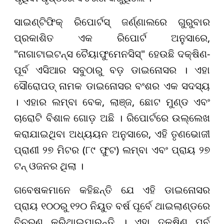
ସାଇଣ୍ଟିଫିକ୍ ରିପୋର୍ଟସ୍ ଜର୍ଣ୍ଣାଲରେ ଗୁରୁବାର
ପ୍ରକାଶିତ ଏକ ରିପୋର୍ଟ ଅନୁସାରେ,
"ନାଗାଟାଇଟନ୍ସ ଚୈୟାଫୁମେନସିସ୍" ହେଉଛି ଦକ୍ଷିଣ-
ପୂର୍ବ ଏସିଆର ସବୁଠାରୁ ବଡ଼ ଡାଇନୋସର । ଏହା
ସୌରୋପଡ୍ ନାମକ ଡାଇନୋସର ବଂଶର ଏକ ସଦସ୍ୟ
। ଏହାର ଲମ୍ବା ବେକ, ଲାଞ୍ଜ, ଛୋଟ ମୁଣ୍ଡ ଏବଂ
ଚାରୋଟି ବିଶାଳ ଗୋଡ଼ ଅଛି । ରିପୋର୍ଟରେ ଉଲ୍ଲେଖ
କରାଯାଇଥିବା ଅଧ୍ୟୟନ ଅନୁସାରେ, ଏହି ତୃଣଭୋଜୀ
ପ୍ରାଣୀ ୨୭ ମିଟର (୮୯ ଫୁଟ) ଲମ୍ବା ଏବଂ ପ୍ରାୟ ୨୭
ଟନ୍ ଓଜନର ଥିଲା ।
ଗବେଷକମାନେ କହିଛନ୍ତି ଯେ ଏହି ଡାଇନୋସର
ପ୍ରାୟ ୧୦୦ରୁ ୧୨୦ ନିୟୁତ ବର୍ଷ ପୂର୍ବେ ଥାଇଲାଣ୍ଡରେ
ବିଚରଣ କରିଥାଇପାରନ୍ତି । ଏହା ଦକ୍ଷିଣ ପୂର୍ବ