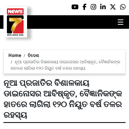
☰
Home
ବିଦେଶ
ନୂଆ ପ୍ରଜାତିର ବିଶାଳକାୟ ଡାଇନୋସର ଆବିଷ୍କୃତ, ବୈଜ୍ଞାନିକଙ୍କ
ହାତରେ ଲାଗିଲା ୧୨୦ ନିୟୁତ ବର୍ଷ ତଳର ରହସ୍ୟ
ନୂଆ ପ୍ରଜାତିର ବିଶାଳକାୟ
ଡାଇନୋସର ଆବିଷ୍କୃତ, ବୈଜ୍ଞାନିକଙ୍କ
ହାତରେ ଲାଗିଲା ୧୨୦ ନିୟୁତ ବର୍ଷ ତଳର
ରହସ୍ୟ