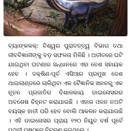
ବ୍ୟାଙ୍କକକ୍: ବିଶ୍ୱର ପୁରାତତ୍ତ୍ୱ ବିଭାଗ ତଥା
ଜୀବବିଜ୍ଞାନୀଙ୍କୁ ବଡ଼ ସଫଳତା ମିଳିଛି । ଅତୀତରେ ଘଟି
ଯାଇଥିବା ଘଟଣାର ସନ୍ଧାନରେ ଏହା ବେଶ ସହାୟକ
ହେବ । ଦକ୍ଷିଣ-ପୂର୍ବ ଏସିଆର ପ୍ରମୁଖ ଦେଶ
ଥାଇଲାଣ୍ଡରେ ଚାଲିଥିବା ଏକ ବୈଜ୍ଞାନିକ ଖନନରୁ ଏକ
ନୂତନ ପ୍ରଜାତିର ବିଶାଳକାୟ ଡାଇନୋସରର
ଅବଶେଷ ଚିହ୍ନଟ କରାଯାଇଛି । ଏହାର ଓଜନ ନଅଟି
ବୟସ୍କ ହାତୀ ପରି ହେବ ବୋଲି ଆକଳନ କରାଯାଉଛି
। ଏହି ଡାଇନୋସର ପ୍ରାୟ ୧୨୦ ନିୟୁତ ବର୍ଷ ପୂର୍ବେ
ପୃଥିବୀ ପୃଷ୍ଠରେ ବିଚରଣ କରୁଥିଲେ ।