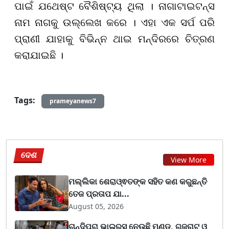
ପାଇଁ ଯଥେଷ୍ଟ ବୈଶିଷ୍ଟ୍ୟ ଥିଲା । ନାଗାଟାଇଟନ୍ସ
ନାମ ନାଗକୁ ଉଲ୍ଲେଖ କରେ । ଏହା ଏକ ସର୍ପ ପରି
ପ୍ରାଣୀ ଯାହାକୁ ବିଭିନ୍ନ ଥାଇ ମନ୍ଦିରରେ ଚିତ୍ରଣ
କରାଯାଇଛି । ⁠
Tags:
prameyanews7
ଦେଶ
View More
ମଲ୍ଲିକା ଶେରାଓ୍ଵତଙ୍କ ସହିତ କଣ କରୁଛନ୍ତି
ତେଜ ପ୍ରତାପ ଯା...
August 05, 2026
ଚାନ୍ଦିପୁରା ଭାଇରସ୍ ନେଉଛି ମୁଣ୍ଡ, ଗୁଜରାଟ ଓ