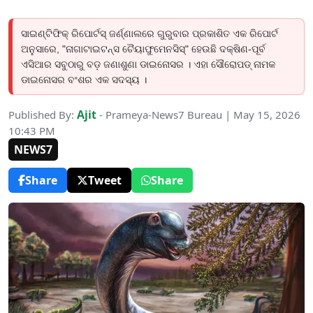
ସାଇଣ୍ଟିଫିକ୍ ରିପୋର୍ଟସ୍ ଜର୍ଣ୍ଣାଲରେ ଗୁରୁବାର ପ୍ରକାଶିତ ଏକ ରିପୋର୍ଟ
ଅନୁସାରେ, "ନାଗାଟାଇଟନ୍ସ ଚୈୟାଫୁମେନସିସ୍" ହେଉଛି ଦକ୍ଷିଣ-ପୂର୍ବ
ଏସିଆର ସବୁଠାରୁ ବଡ଼ ଜଣାଶୁଣା ଡାଇନୋସର । ଏହା ସୌରୋପଡ୍ ନାମକ
ଡାଇନୋସର ବଂଶର ଏକ ସଦସ୍ୟ ।
Ajit
Published By:
- Prameya-News7 Bureau | May 15, 2026
10:43 PM
NEWS7
Share
Tweet
Share