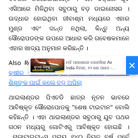
ଏସିଆରେ ମିଳିଥିବା ସବୁଠାରୁ ବଡ଼ ଡାଇନୋସର ।
ଉଦ୍ଧାର ହୋଇଥିବା ଜୀବାଶ୍ମ ମଧ୍ୟରେ ଏହାର
ମୁଣ୍ଡ ଏବଂ ଦାନ୍ତ ନଥିଲା, କିନ୍ତୁ ଅନ୍ୟ
ସୌରୋପଡଙ୍କ ଉପରେ ଆଧାର କରି ଗବେଷକମାନେ
ଏହାର ଖାଦ୍ୟ ଅନୁମାନ କରିଛନ୍ତି ।
Also Read:
ସନ୍ତାନ ଲାଭ ପରେ ୬୦ ଲିଟର ମା’
×
ମଝି ଆକାଶରେ ଦୋହଲିଲା Air
India ବିମାନ, ୧୨ ଜଣ ଆହତ -
କ୍ଷୀର ଦାନ କରିଛନ୍ତି Jwala Gutta, ନବଜାତ
PrameyaNews7
ଶିଶୁଙ୍କ ପାଇଁ କଲେ ବଡ଼ ଅପିଲ୍
ଥାଇଲାଣ୍ଡର ପିଏଚଡି ଛାତ୍ର ନୂତନ ଭାବରେ
ଆବିଷ୍କୃତ ସୌରୋପୋଡକୁ "ଶେଷ ଟାଇଟାନ" ବୋଲି
କହିଛନ୍ତି । ଏହା ଥାଇଲାଣ୍ଡର ସବୁଠାରୁ ଯୁବ ପଥର
ଗଠନ ମଧ୍ୟରୁ ଗୋଟିଏରୁ ଆବିଷ୍କୃତ ହୋଇଛି ।
ନାଗାଟାଇଟାନ୍ସ ପ୍ରାୟ ୧୪୦ ନିୟୁତ ବର୍ଷ ପୂର୍ବେ