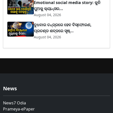
Emotional social media story: କୁନି
ପୁଅକୁ କ୍ୟାନ୍ସର...
August 04, 2026
ବୁଧବାର ଚନ୍ଦ୍ରରେ ହେବ ବିସ୍ଫୋରଣ,
ପ୍ରଚଣ୍ଡ ଶବ୍ଦରେ ସୃଷ୍...
August 04, 2026
News
News7 Odia
Prameya-ePaper