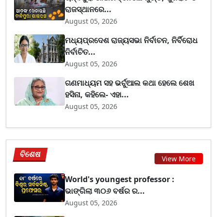
ରାଜସ୍ଥାନରେ...
August 05, 2026
ମଧ୍ୟପ୍ରଦେଶ ରାଜ୍ୟସଭା ନିର୍ବାଚନ, ନିର୍ବିରୋଧ
ନିର୍ବାଚିତ...
August 05, 2026
ଗଣମାଧ୍ୟମ ସହ ଭର୍ଚୁଆଲ କଥା ହେଲେ ଶେଖ
ହସିନା, କହିଲେ- ଏହା...
August 05, 2026
ବିଶେଷ
View More
World's youngest professor :
ଭାଙ୍ଗିଲା ୩୦୬ ବର୍ଷର ର...
August 05, 2026