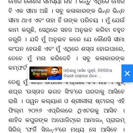
ମୋର କୌଣସି ସମସ୍ୟା ନାହିଁ । କିନ୍ତୁ ଏଥିରେ ମୋର
ବି ଏକ ସୀମା ଅଛି । ସବୁ କଳାକାରଙ୍କ ଭିନ୍ନ ଭିନ୍ନ
ସୀମା ଥାଏ ଏବଂ ତାହା ହିଁ ତାଙ୍କ ପରିଚୟ । ମୁଁ ଯେଉଁ
କାମ କରୁଛି, ସେଥିରେ ସହଜ ଅନୁଭବ କରିବା ବହୁତ
ଜରୁରି । ଯଦି ମୁଁ ଅନୁଭବ କରେ ଯେ କୌଣସି ସୀମା
ଲଂଘନ ହେଉଛି ଏବଂ ମୁଁ ଏଥିରେ ଶସ୍ତା ହୋଇପାରେ,
ତେବେ ମୁଁ ମନା କରିଦେବି । ସବୁ କଳାକାରଙ୍କ
କମ୍ଫର୍ଟ ଜୋନ୍ ଅଲଗା ।
×
ଓଡ଼ିଶାକୁ ଆସିବ ପୁଞ୍ଜି, ତିନିଦିନିଆ
ଦିଲ୍ଲୀ ଗସ୍ତରେ ଯିବେ
ତେଣୁ ମୁଁ କାହା ଉପରେ ଟିପ୍ପଣୀ ଦିଏ ନାହିଁ । ଖୁବ୍‌
ମୁଖ୍ୟମନ୍ତ୍ରୀ ମୋହନ ମାଝୀ
ଶଘ୍ର ‘ଉସ୍ତାଦ ଭଗତ ସିଂହ’ରେ ପରଦାକୁ ଆସିବେ
ରାଶି । ପୱନ କଲ୍ୟାଣ ଓ ଶ୍ରୀଲୀଲା ଷ୍ଟାରର୍ ଏହି
ଫିଲ୍ମ ୨୦୨୬ ଏପ୍ରିଲରେ ଥିଏଟରକୁ ଆସିବ ।
ଶାହିଦ କପୁରଙ୍କ ଅପୋଜିଟ୍ରେ ଆମାଜନ୍ ପ୍ରାଇମ୍
ସିରିଜ୍ ‘ଫର୍ଜି ସିଜନ୍-୨’ରେ ମଧ୍ୟ ସେ ଆସିବେ ।