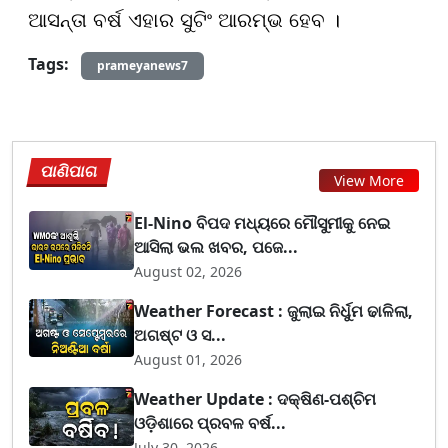
ଆସନ୍ତା ବର୍ଷ ଏହାର ସୁଟିଂ ଆରମ୍ଭ ହେବ ।
Tags:
prameyanews7
ପାଣିପାଗ
View More
El-Nino ବିପଦ ମଧ୍ୟରେ ମୌସୁମୀକୁ ନେଇ
ଆସିଲା ଭଲ ଖବର, ପଜେ...
August 02, 2026
Weather Forecast : ଜୁଲାଇ ନିର୍ଧୁମ ଢାଳିଲା,
ଅଗଷ୍ଟ ଓ ସ...
August 01, 2026
Weather Update : ଦକ୍ଷିଣ-ପଶ୍ଚିମ
ଓଡ଼ିଶାରେ ପ୍ରବଳ ବର୍ଷ...
July 30, 2026