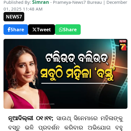
Simran
Published By:
- Prameya-News7 Bureau | December
01, 2025 11:48 AM
NEWS7
Share
Tweet
Share
ନୂଆଦିଲ୍ଲୀ ୦୧।୧୧;
ସାଉଥ୍ ସିନେମାରେ ମହିଳାଙ୍କୁ
ବସ୍ତୁ ଭଳି ପ୍ରଦର୍ଶନ କରିବାର ଅଭିଯୋଗ ବହୁ