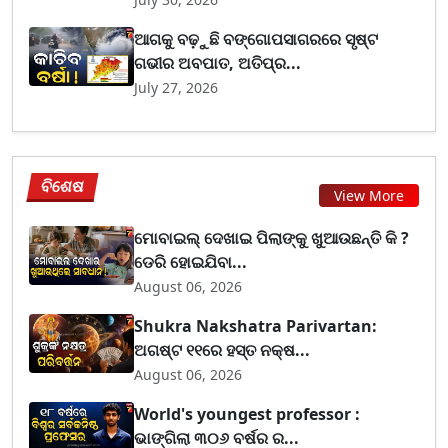
ଆଗକୁ ବଢ଼ୁଛି ବଙ୍ଗୋପସାଗରରେ ସୃଷ୍ଟ
ଗଭୀର ଅବପାତ, ଅତିପ୍ର...
July 27, 2026
ବିଶେଷ
View More
ମୋବାଇଲ୍ ଦେଖାଇ ପିଲାଙ୍କୁ ଖୁଆଉଛନ୍ତି କି ?
ଡେରି ହୋଇଯିବା...
August 06, 2026
Shukra Nakshatra Parivartan:
ଅଗଷ୍ଟ ୧୧ରେ ହସ୍ତ ନକ୍ଷ...
August 06, 2026
World's youngest professor :
ଭାଙ୍ଗିଲା ୩୦୬ ବର୍ଷର ର...