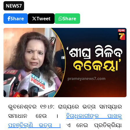
NEWS7
Share
Tweet
Share
ଭୁବନେଶ୍ବର ୧୭।୬: ରାଜ୍ୟରେ ଭତ୍ତା ସମସ୍ୟାର
ସମାଧାନ ହେଉ ।
ହିତାଧିକାରୀଙ୍କ ପାଖକୁ
ପହଞ୍ଚିଲାଣି ଭତ୍ତା ।
ଏ ନେଇ ପ୍ରତିକ୍ରିୟା