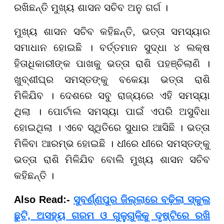
ରଖିଛନ୍ତି ମୁଖ୍ୟ ଶାସନ ସଚିବ ଅନୁ ଗର୍ଗ ।
ମୁଖ୍ୟ ଶାସନ ସଚିବ କହିଛନ୍ତି, ଭତ୍ତା ସମସ୍ୟାର
ସମାଧାନ ହୋଇଛି । ବର୍ତ୍ତମାନ ସୁଦ୍ଧା ୪ ଲକ୍ଷ
ହିତାଧିକାରୀଙ୍କ ପାଖକୁ ଭତ୍ତା ରାଶି ପହଞ୍ଚିଲାଣି ।
ଖୁବ୍ଶୀଘ୍ର ସମସ୍ତଙ୍କୁ ବକେୟା ଭତ୍ତା ରାଶି
ମିଳିଯିବ । ଦେଶରେ ସବୁ ରାଜ୍ୟରେ ଏହି ସମସ୍ୟା
ଥିଲା । ପୋର୍ଟାଲ ସମସ୍ୟା ପାଇଁ ଏପରି ଅସୁବିଧା
ହୋଇଥିଲା । ଏବେ ସ୍ଥିତିରେ ସୁଧାର ଆସିଛି । ଭତ୍ତା
ମିଳିବା ଆରମ୍ଭ ହୋଇଛି । ଧୀରେ ଧୀରେ ସମସ୍ତଙ୍କୁ
ଭତ୍ତା ରାଶି ମିଳିଯିବ ବୋଲି ମୁଖ୍ୟ ଶାସନ ସଚିବ
କହିଛନ୍ତି ।
Also Read:-
ସୁବର୍ଣ୍ଣପୁର ଜିଲ୍ଲାରେ ବଢ଼ିଲା ସ୍କୁଲ
ଛୁଟି, ଅସହ୍ୟ ଗରମ ଓ ଗୁଳୁଗୁଳିକୁ ଦୃଷ୍ଟିରେ ରଖି