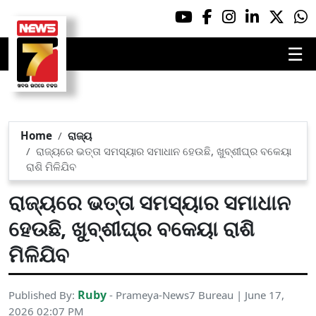
☰
Home
ରାଜ୍ୟ
ରାଜ୍ୟରେ ଭତ୍ତା ସମସ୍ୟାର ସମାଧାନ ହେଉଛି, ଖୁବ୍‌ଶୀଘ୍ର ବକେୟା
ରାଶି ମିଳିଯିବ
ରାଜ୍ୟରେ ଭତ୍ତା ସମସ୍ୟାର ସମାଧାନ
ହେଉଛି, ଖୁବ୍‌ଶୀଘ୍ର ବକେୟା ରାଶି
ମିଳିଯିବ
Ruby
Published By:
- Prameya-News7 Bureau | June 17,
2026 02:07 PM