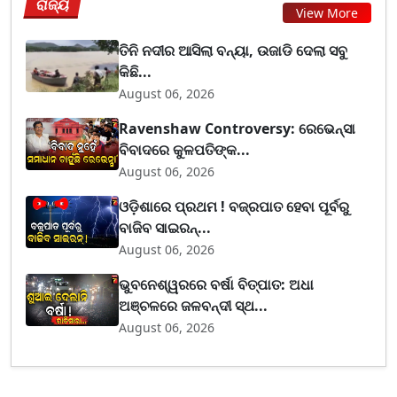
ରାଜ୍ୟ
View More
ତିନି ନଦୀର ଆସିଲା ବନ୍ୟା, ଉଜାଡି ଦେଲା ସବୁ
କିଛି...
August 06, 2026
Ravenshaw Controversy: ରେଭେନ୍ସା
ବିବାଦରେ କୁଳପତିଙ୍କ...
August 06, 2026
ଓଡ଼ିଶାରେ ପ୍ରଥମ ! ବଜ୍ରପାତ ହେବା ପୂର୍ବରୁ
ବାଜିବ ସାଇରନ୍...
August 06, 2026
ଭୁବନେଶ୍ୱରରେ ବର୍ଷା ବିତ୍ପାତ: ଅଧା
ଅଞ୍ଚଳରେ ଜଳବନ୍ଦୀ ସ୍ଥ...
August 06, 2026