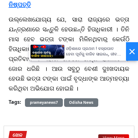
ନିଷ୍ପତ୍ତି
ଉଲ୍ଲେଖଯୋଗ୍ୟ ଯେ, ସାରା ରାଜ୍ୟରେ ଭତ୍ତା
ଯନ୍ତ୍ରଣାରେ ସନ୍ତୁଳି ହେଉଛନ୍ତି ହିତାଧିକାରୀ । ତିନି
ମାସ ହେବ ଭତ୍ତା ଟଙ୍କା ମିଳିନଥିବାରୁ କେଉଁଠି
×
ହିତାଧିକାରୀ ଆନ୍ଦୋଳନ କରୁଛନ୍ତି ତ ଆଉ କେଉଁଠି
ଓଡ଼ିଶାରେ ପ୍ରଥମ ! ବଜ୍ରପାତ
ହେବା ପୂର୍ବରୁ ବାଜିବ ସାଇରନ୍, ଜୀବନ
ପ୍ରତିବାଦ । ଏହାରି ଭିତରେ ଭତ୍ତା ରାଜନୀତି ବି
ବଞ୍ଚାଇବା ପାଇଁ ରାଜ୍ୟ ସରକାଙ୍କ
ବଡ଼ ପଦକ୍ଷେପ
ଜୋର ଧରିଛି । ଆଉ ସବୁଠୁ ବେଶୀ ଦୁଃଖଦାୟକ
ହେଉଛି ଭତ୍ତା ଟଙ୍କା ପାଇଁ ବୃଦ୍ଧାଙ୍କ ଆତ୍ମହତ୍ୟା
କରିଥିବା ଅଭିଯୋଗ ହୋଇଛି ।
Tags:
prameyanews7
Odisha News
ଖେଳ
View More