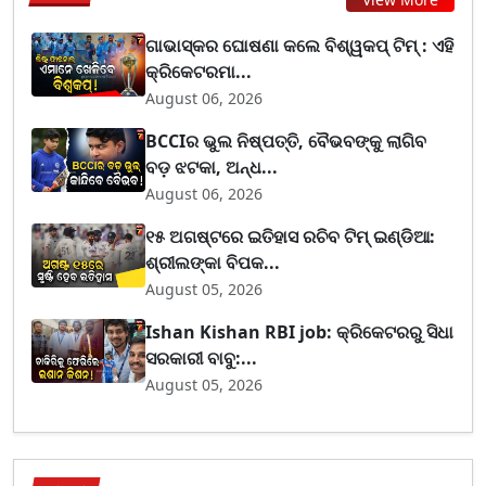
ଗାଭାସ୍କର ଘୋଷଣା କଲେ ବିଶ୍ୱକପ୍ ଟିମ୍ : ଏହି
କ୍ରିକେଟରମା...
August 06, 2026
BCCIର ଭୁଲ ନିଷ୍ପତ୍ତି, ବୈଭବଙ୍କୁ ଲାଗିବ
ବଡ଼ ଝଟକା, ଅନ୍ଧ...
August 06, 2026
୧୫ ଅଗଷ୍ଟରେ ଇତିହାସ ରଚିବ ଟିମ୍ ଇଣ୍ଡିଆ:
ଶ୍ରୀଲଙ୍କା ବିପକ...
August 05, 2026
Ishan Kishan RBI job: କ୍ରିକେଟରରୁ ସିଧା
ସରକାରୀ ବାବୁ:...
August 05, 2026