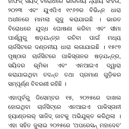
ହାଫିଜ୍ ସୟିଦ୍ ବିରୋଧରେ ଭାରତୀୟ ନ୍ୟାୟ ସଂହିତା,
୨୦୨୩ ଏବଂ ୟୁଏପିଏ ୧୯୬୭ର ବିଭିନ୍ନ ଧାରା
ଅଧୀନରେ ମାମଲା ରୁଜୁ କରାଯାଇଛି । ଭାରତ
ବିରୋଧରେ ଯୁଦ୍ଧ ଘୋଷଣା କରିବା ଏବଂ ସୀମା
ପାର୍ଶ୍ୱରୁ ଷଡ଼ଯନ୍ତ୍ର ରଚିବା ପାଇଁ ମଧ୍ୟ
ଚାର୍ଜସିଟରେ ଦଣ୍ଡନୀୟ ଧାରା ଲଗାଯାଇଛି । ୧୫୯୭
ପୃଷ୍ଠାର ଚାର୍ଜସିଟରେ ପାକିସ୍ତାନର ଷଡ଼ଯନ୍ତ୍ର,
ସୟିଦର ଭୂମିକା ଏବଂ ଏନଆଇଏ ଦ୍ୱାରା
କରାଯାଇଥିବା ତଦନ୍ତ ତଥା ପ୍ରମାଣ ଗୁଡ଼ିକର
ସମ୍ପୂର୍ଣ୍ଣ ବିବରଣୀ ରହିଛି ।
ଏହାପୂର୍ବରୁ ଡିସେମ୍ବର ୧୫, ୨୦୨୫ରେ ଦାଖଲ
ହୋଇଥିବା ଚାର୍ଜସିଟ୍ରେ ଏନଆଇଏ ପାକିସ୍ତାନୀ
ହ୍ୟାଣ୍ଡଲର୍ ସାଜିଦ୍ ଜାଟକୁ ଅଭିଯୁକ୍ତ କରିଥିଲା ।
ଏହା ସହିତ ଜୁଲାଇ ୨୦୨୫ରେ 'ଅପରେସନ୍ ମହାଦେବ'