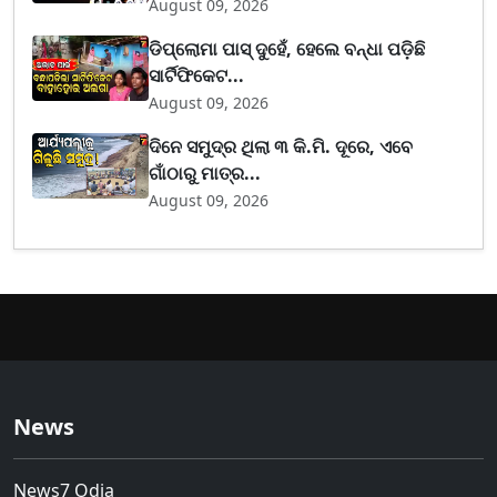
August 09, 2026
ଡିପ୍ଲୋମା ପାସ୍ ଦୁହେଁ, ହେଲେ ବନ୍ଧା ପଡ଼ିଛି
ସାର୍ଟିଫିକେଟ...
August 09, 2026
ଦିନେ ସମୁଦ୍ର ଥିଲା ୩ କି.ମି. ଦୂରେ, ଏବେ
ଗାଁଠାରୁ ମାତ୍ର...
August 09, 2026
News
News7 Odia