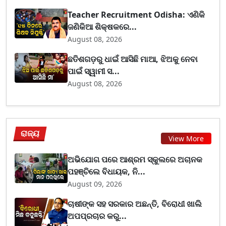
Teacher Recruitment Odisha: ଏଣିକି
ଜଣିକିଆ ଶିକ୍ଷକରେ...
August 08, 2026
ଛତିଶଗଡ଼ରୁ ଧାଇଁ ଆସିଛି ମାଆ, ଝିଅକୁ ନେବା
ପାଇଁ ସ୍ୱାମୀ ସ...
August 08, 2026
ରାଜ୍ୟ
View More
ଅଭିଯୋଗ ପରେ ଆଶ୍ରମ ସ୍କୁଲରେ ଅଚାନକ
ପହଞ୍ଚିଲେ ବିଧାୟକ, ନି...
August 09, 2026
ଚାଷୀଙ୍କ ସହ ସରକାର ଅଛନ୍ତି, ବିରୋଧୀ ଖାଲି
ଅପପ୍ରଚାର କରୁ...