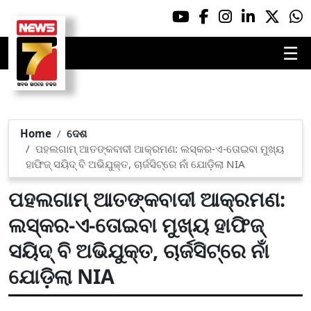
☰
Home
ଦେଶ
ପହଲଗାମ୍ ଆତଙ୍କବାଦୀ ଆକ୍ରମଣ: ଲସ୍କର-ଏ-ତୋଇବା ମୁଖ୍ୟ
ହାଫିଜ୍ ସୟିଦ୍ ବି ଅଭିଯୁକ୍ତ, ଚାର୍ଜସିଟ୍‌ରେ ନାଁ ଯୋଡ଼ିଲା NIA
ପହଲଗାମ୍ ଆତଙ୍କବାଦୀ ଆକ୍ରମଣ:
ଲସ୍କର-ଏ-ତୋଇବା ମୁଖ୍ୟ ହାଫିଜ୍
ସୟିଦ୍ ବି ଅଭିଯୁକ୍ତ, ଚାର୍ଜସିଟ୍‌ରେ ନାଁ
ଯୋଡ଼ିଲା NIA