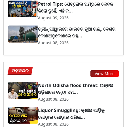
Petrol Tips: ପେଟ୍ରୋଲ ପମ୍ପରେ କେବଳ
ଜିରୋ ନୁହେଁ, ଏହି ଜ...
August 09, 2026
ଗ୍ରୀନ୍ ପାୱାରରେ ଭାରତର ନୂଆ ଚାଲ୍, ଦେଶର
କୋଣଅନୁକୋଣରେ ପହ...
August 08, 2026
ମହାନଗର
View More
North Odisha flood threat: ଉତ୍ତର
ଓଡ଼ିଶାରେ ବନ୍ୟା ସମ...
August 08, 2026
Liquor Smuggling: କ୍ଷୀର ଗାଡ଼ିକୁ
ଗୋଡ଼ାଇ ଗୋଡ଼ାଇ ଧରିଲ...
August 08, 2026