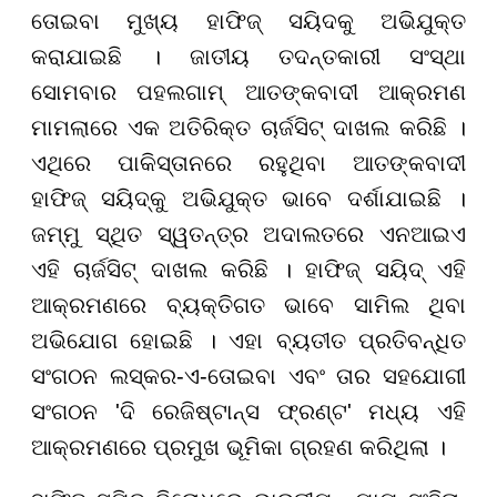
ତୋଇବା ମୁଖ୍ୟ ହାଫିଜ୍ ସୟିଦକୁ ଅଭିଯୁକ୍ତ
କରାଯାଇଛି । ଜାତୀୟ ତଦନ୍ତକାରୀ ସଂସ୍ଥା
ସୋମବାର ପହଲଗାମ୍ ଆତଙ୍କବାଦୀ ଆକ୍ରମଣ
ମାମଲାରେ ଏକ ଅତିରିକ୍ତ ଚାର୍ଜସିଟ୍ ଦାଖଲ କରିଛି ।
ଏଥିରେ ପାକିସ୍ତାନରେ ରହୁଥିବା ଆତଙ୍କବାଦୀ
ହାଫିଜ୍ ସୟିଦ୍କୁ ଅଭିଯୁକ୍ତ ଭାବେ ଦର୍ଶାଯାଇଛି ।
ଜମ୍ମୁ ସ୍ଥିତ ସ୍ୱତନ୍ତ୍ର ଅଦାଲତରେ ଏନଆଇଏ
ଏହି ଚାର୍ଜସିଟ୍ ଦାଖଲ କରିଛି । ହାଫିଜ୍ ସୟିଦ୍ ଏହି
ଆକ୍ରମଣରେ ବ୍ୟକ୍ତିଗତ ଭାବେ ସାମିଲ ଥିବା
ଅଭିଯୋଗ ହୋଇଛି । ଏହା ବ୍ୟତୀତ ପ୍ରତିବନ୍ଧିତ
ସଂଗଠନ ଲସ୍କର-ଏ-ତୋଇବା ଏବଂ ତାର ସହଯୋଗୀ
ସଂଗଠନ 'ଦି ରେଜିଷ୍ଟାନ୍ସ ଫ୍ରଣ୍ଟ' ମଧ୍ୟ ଏହି
ଆକ୍ରମଣରେ ପ୍ରମୁଖ ଭୂମିକା ଗ୍ରହଣ କରିଥିଲା ।