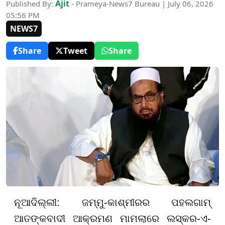
Ajit
Published By:
- Prameya-News7 Bureau | July 06, 2026
05:56 PM
NEWS7
Share
Tweet
Share
ନୂଆଦିଲ୍ଲୀ: ଜମ୍ମୁ-କାଶ୍ମୀରର ପହଲଗାମ୍
ଆତଙ୍କବାଦୀ ଆକ୍ରମଣ ମାମଲାରେ ଲସ୍କର-ଏ-