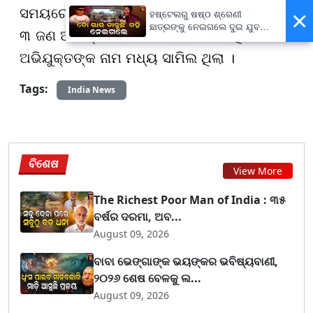
ସମୟରେ ସୁରକ୍ଷା ବାହିନୀ ଦ୍ୱାରା ନିହତ ହୋଇଥିବା
×
ହଷ୍ଟେଲରୁ ଷଷ୍ଠ ଶ୍ରେଣୀ
ଛାତ୍ରଙ୍କୁ ନେଇଗଲେ ଦୁଇ ଯୁବକ,
୩ ଜଣ ଆତଙ୍କବାଦୀ ଏବଂ ଗିରଫ ହୋଇଥିବା ୨ ଜଣ
ପୁଅକୁ ଖୋଜି ଆଣିବାକୁ ମାଆଙ୍କ
ନିବେଦନ
ଅଭିଯୁକ୍ତଙ୍କ ନାମ ମଧ୍ୟ ସାମିଲ ଥିଲା ।
Tags:
India News
ବିଶେଷ
View More
The Richest Poor Man of India : ୩୫
ବର୍ଷର ଦରମା, ଅବ...
August 09, 2026
ବାବା ଭେଙ୍ଗାଙ୍କ ଭୟଙ୍କର ଭବିଷ୍ୟବାଣୀ,
୨୦୨୬ ଶେଷ ବେଳକୁ ଲ...
August 09, 2026