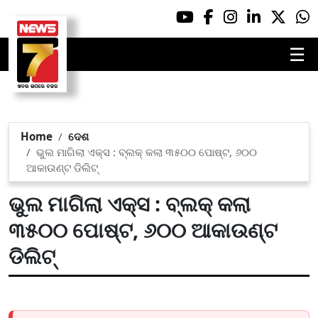
☰
Home
ଦେଶ
ଭୁଲ ମାଗିଲା ଏକ୍ସ : ବ୍ଲକ୍ କଲା ୩୫୦୦ ପୋଷ୍ଟ, ୬୦୦
ଆକାଉଣ୍ଟ ଡିଲିଟ୍
ଭୁଲ ମାଗିଲା ଏକ୍ସ : ବ୍ଲକ୍ କଲା
୩୫୦୦ ପୋଷ୍ଟ, ୬୦୦ ଆକାଉଣ୍ଟ
ଡିଲିଟ୍