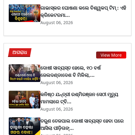
ଗାଭାସ୍କର ଘୋଷଣା କଲେ ବିଶ୍ୱକପ୍ ଟିମ୍ : ଏହି
କ୍ରିକେଟରମା...
August 06, 2026
ଅପରାଧ
View More
ଦୋଷୀ ସାବ୍ୟସ୍ତ ହେଲେ, ୧୦ ବର୍ଷ
ଜେଲଦଣ୍ଡାଦେଶ ବି ମିଳିଲା,...
August 06, 2026
କନିଷ୍ଠ ଯନ୍ତ୍ରୀ ରଶ୍ମିରଞ୍ଜନ ସେଠୀ ମୃତ୍ୟୁ
ମାମଲାରେ ଟ୍ବି...
August 06, 2026
ତରୁଣ ତେଜପାଲ ଦୋଷୀ ସାବ୍ୟସ୍ତ ହେବା ପରେ
ଆସିଲା ପୀଡ଼ିତାଙ୍...