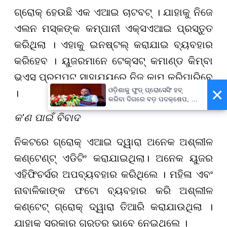
ଗ୍ରୋକ୍ ହେଉଛି ଏକ ଏଆଇ ଚାଟବଟ୍ । ଯାହାକୁ ନିଜେ
ଏଲନ ମସ୍କଙ୍କ କମ୍ପାନୀ ଏକ୍ସଏଆଇ ପ୍ରସ୍ତୁତ
କରିଥିଲା । ଏହାକୁ ଇନଷ୍ଟଲ୍ କରାଯାଇ ବ୍ୟବହାର
କରିହେବ । ୟୁଜରମାନେ ଟେକ୍ସଟ୍ କମାଣ୍ଡ କିମ୍ବା
ଭଏସ ପ୍ରମ୍ପଟ୍ ସାହାଯ୍ୟରେ ନିଜ କାମ କରିପାରିବେ
×
ଓଡ଼ିଶାକୁ ଫୁଡ୍ ପ୍ରୋସେସିଂ ହବ୍
।
କରିବା ଦିଗରେ ବଡ଼ ପଦକ୍ଷେପ, ୪୨
ହଜାରରୁ ଅଧିକ ନିଯୁକ୍ତି ସୁଯୋଗ
କ'ଣ ପାଇଁ ବିବାଦ
ନିକଟରେ ଗ୍ରୋକ୍ ଏଆଇ ଦ୍ୱାରା ଅନେକ ଅଶ୍ଲୀଳ
କଣ୍ଟେଣ୍ଟ୍ ଏଡିଟିଂ କରାଯାଇ
ଥିଲା
। ଅନେକ ୟୁଜର
ଏହି
ଫି
ଚର୍ସର ଅପବ୍ୟବହାର କରିଥିଲେ । ମହିଳା ଏବଂ
ନାବାଳିକାଙ୍କ ଫଟୋ ବ୍ୟବହାର କରି ଅଶ୍ଲୀଳ
କଣ୍ଟେଟ୍ ଗ୍ରୋକ୍ ଦ୍ୱାରା ତିଆରି କରାଯାଉଥିଲା ।
ଯାହାକୁ ସରକାର ଗୁରୁତର ଭାବେ ନେଇଥିଲେ ।