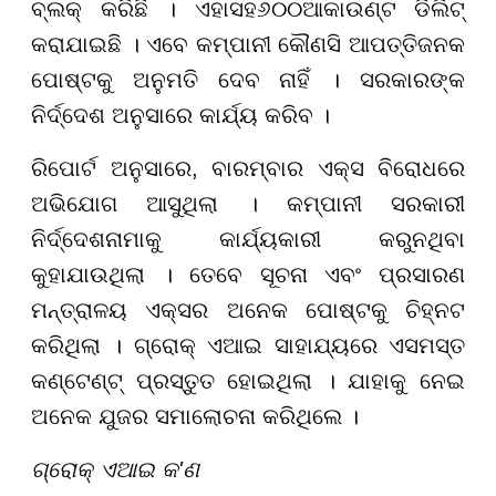
ବ୍ଲକ୍ କରିଛି । ଏହାସହ
୬୦୦
ଆକାଉଣ୍ଟ ଡିଲିଟ୍
କରାଯାଇଛି । ଏବେ କମ୍ପାନୀ କୌଣସି ଆପତ୍ତିଜନକ
ପୋଷ୍ଟକୁ ଅନୁମତି ଦେବ ନାହିଁ । ସରକାରଙ୍କ
ନିର୍ଦ୍ଦେଶ ଅନୁସାରେ କାର୍ଯ୍ୟ କରିବ ।
ରିପୋର୍ଟ ଅନୁସାରେ, ବାରମ୍ବାର ଏକ୍ସ ବିରୋଧରେ
ଅଭିଯୋଗ ଆସୁଥିଲା । କମ୍ପାନୀ ସରକାରୀ
ନିର୍ଦ୍ଦେଶନାମାକୁ କାର୍ଯ୍ୟକାରୀ କରୁନଥିବା
କୁହାଯାଉଥିଲା । ତେବେ ସୂଚନା ଏବଂ ପ୍ରସାରଣ
ମନ୍ତ୍ରାଳୟ ଏକ୍ସର ଅନେକ ପୋଷ୍ଟକୁ ଚିହ୍ନଟ
କରିଥିଲା । ଗ୍ରୋକ୍ ଏଆଇ ସାହାଯ୍ୟରେ ଏସମସ୍ତ
କଣ୍ଟେଣ୍ଟ୍ ପ୍ରସ୍ତୁତ ହୋଇଥିଲା । ଯାହାକୁ ନେଇ
ଅନେକ ଯୁଜର ସମାଲୋଚନା କରିଥିଲେ ।
ଗ୍ରୋକ୍ ଏଆଇ କ'ଣ