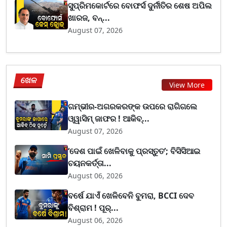
ସୁପ୍ରିମକୋର୍ଟରେ ବୋଫର୍ସ ଦୁର୍ନୀତିର ଶେଷ ଅପିଲ
ଖାରଜ, ବନ୍...
August 07, 2026
ଖେଳ
View More
ଗମ୍ଭୀର-ଅଗରକରଙ୍କ ଉପରେ ରାଗିଗଲେ
ଓ୍ୱାସିମ୍ ଜାଫର ! ଆକିବ୍...
August 07, 2026
‘ଦେଶ ପାଇଁ ଖେଳିବାକୁ ପ୍ରସ୍ତୁତ’; ବିସିସିଆଇ
ଚୟନକର୍ତ୍ତା...
August 06, 2026
ବର୍ଷେ ଯାଏଁ ଖେଳିବେନି ବୁମରା, BCCI ଦେବ
ବିଶ୍ରାମ ! ପୂର୍...
August 06, 2026