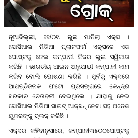
ନୂଆଦିଲ୍ଲୀ, ୧୧/୦୧:
ଭୁଲ ମାନିଲା ଏକ୍ସ ।
ସୋସିଆଲ ମିଡିଆ ପ୍ଲାଟଫର୍ମ ଏକ୍ସରେ ଏକ
ପୋଷ୍ଟକୁ ନେଇ କମ୍ପାନୀ ନିଜର ଭୁଲ ସ୍ୱିକାର
କରିଛି । ଭାରତୀୟ ଆଇନ ଅନୁଯାୟୀ କମ୍ପାନୀ କାମ
କରିବ ବୋଲି ଘୋଷଣା କରିଛି । ପୂର୍ବରୁ ଏକ୍ସରେ
ଆପତ୍ତିଜନକ ଫଟୋ ପ୍ରସଙ୍ଗରେ କେନ୍ଦ୍ର
ସରକାର ଚେତାବନୀ ଦେଇଥିଲେ । ଯାହାକୁ ନେଇ
ସୋସିଆଲ ମିଡିଆ ସାଇଟ୍ ଆକ୍ସନ୍ ନେବା ସହ ଅନେକ
ୟୁଜରଙ୍କୁ ବ୍ଲକ୍ କରିଛି ।
ଏକ୍ସର କହିବାନୁସାରେ, କମ୍ପାନୀ
୩୫୦୦
ପୋଷ୍ଟକୁ