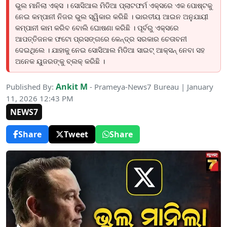
ଭୁଲ ମାନିଲା ଏକ୍ସ । ସୋସିଆଲ ମିଡିଆ ପ୍ଲାଟଫର୍ମ ଏକ୍ସରେ ଏକ ପୋଷ୍ଟକୁ
ନେଇ କମ୍ପାନୀ ନିଜର ଭୁଲ ସ୍ୱିକାର କରିଛି । ଭାରତୀୟ ଆଇନ ଅନୁଯାୟୀ
କମ୍ପାନୀ କାମ କରିବ ବୋଲି ଘୋଷଣା କରିଛି । ପୂର୍ବରୁ ଏକ୍ସରେ
ଆପତ୍ତିଜନକ ଫଟୋ ପ୍ରସଙ୍ଗରେ କେନ୍ଦ୍ର ସରକାର ଚେତାବନୀ
ଦେଇଥିଲେ । ଯାହାକୁ ନେଇ ସୋସିଆଲ ମିଡିଆ ସାଇଟ୍ ଆକ୍ସନ୍ ନେବା ସହ
ଅନେକ ୟୁଜରଙ୍କୁ ବ୍ଲକ୍ କରିଛି ।
Ankit M
Published By:
- Prameya-News7 Bureau | January
11, 2026 12:43 PM
NEWS7
Share
Tweet
Share