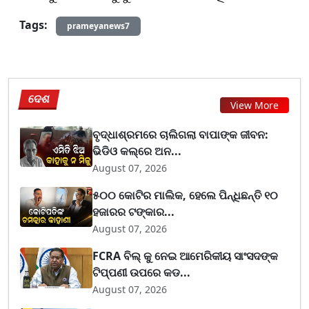
Tags:
prameyanews7
ଦେଶ
View More
ବୃଦ୍ଧାଶ୍ରମରେ ଚାଲିଗଲା ବାପାଙ୍କ ଜୀବନ:
ଭିଡିଓ କଲ୍‌ରେ ଅନ...
August 07, 2026
୫୦୦ କୋଟିର ମାଲିକ, ହେଲେ ପିନ୍ଧିଛନ୍ତି ୧୦
ହଜାରର ଟଙ୍କାର...
August 07, 2026
FCRA ବିଲ୍ କୁ ନେଇ ଆମେରିକୀୟ ସାଂସଦଙ୍କ
ଟିପ୍ପଣୀ ଉପରେ କଡ...
August 07, 2026