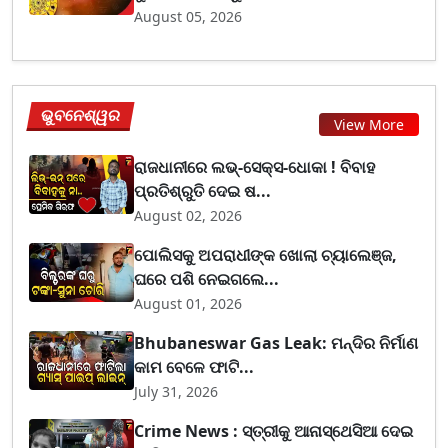
August 05, 2026
ଭୁବନେଶ୍ୱର
View More
ରାଜଧାନୀରେ ଲଭ୍-ସେକ୍ସ-ଧୋକା ! ବିବାହ
ପ୍ରତିଶ୍ରୁତି ଦେଇ ଷ...
August 02, 2026
ପୋଲିସକୁ ଅପରାଧୀଙ୍କ ଖୋଲା ଚ୍ୟାଲେଞ୍ଜ,
ଘରେ ପଶି ନେଇଗଲେ...
August 01, 2026
Bhubaneswar Gas Leak: ମନ୍ଦିର ନିର୍ମାଣ
କାମ ବେଳେ ଫାଟି...
July 31, 2026
Crime News : ସ୍ତ୍ରୀକୁ ଆନାସ୍ଥେସିଆ ଦେଇ