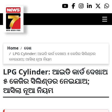
☰
Home
ଦେଶ
LPG Cylinder: ଆଇଡି କାର୍ଡ ଦେଖାଅ ୫ କେଜିର ସିଲିଣ୍ଡର
ନେଇଯାଅ; ଆସିଲା ନୂଆ ନିୟମ
LPG Cylinder: ଆଇଡି କାର୍ଡ ଦେଖାଅ
୫ କେଜିର ସିଲିଣ୍ଡର ନେଇଯାଅ;
ଆସିଲା ନୂଆ ନିୟମ