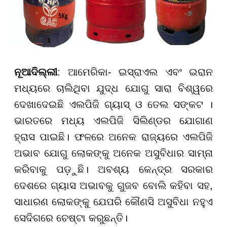
ନୂଆଦିଲ୍ଲୀ
: ଆମେରିକା- ଇସ୍ରାଏଲ ଏବଂ ଇରାନ
ମଧ୍ୟରେ ଚାଲିଥିବା ଯୁଦ୍ଧ ଯୋଗୁ ସାରା ବିଶ୍ୱରେ
ଦେଖାଦେଇଛି ଏଲପିଜି ଗ୍ୟାସ୍ ଓ ତେଲ ସଙ୍କଟ ।
ଭାରତରେ ମଧ୍ୟ ଏଲପିଜି ସିଲିଣ୍ଡର ଯୋଗାଣ
ହ୍ରାସ ପାଇଛି। ଫଳରେ ଅନେକ ରାଜ୍ୟରେ ଏଲପିଜି
ଅଭାବ ଯୋଗୁ ଲୋକଙ୍କୁ ଅନେକ ଅସୁବିଧାର ସାମ୍ନା
କରିବାକୁ ପଡ଼ୁଛି। ଅବଶ୍ୟ କେନ୍ଦ୍ର ସରକାର
ଦେଶରେ ଗ୍ୟାସ ଅଭାବକୁ ଗୁଜବ ବୋଲି କହିବା ସହ,
ସାଧାରଣ ଲୋକଙ୍କୁ ଯେପରି କୌଣସି ଅସୁବିଧା ନହୁଏ
ସେଦିଗରେ ଚେଷ୍ଟା କରୁଛନ୍ତି।