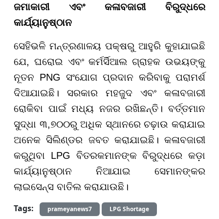
ଜମାକାରୀ ଏବଂ କଳାବଜାରୀ ବିରୁଦ୍ଧରେ
କାର୍ଯ୍ୟାନୁଷ୍ଠାନ
ସେହିଭଳି ମନ୍ତ୍ରଣାଳୟ ପକ୍ଷରୁ ଆହୁରି କୁହାଯାଇଛି
ଯେ, ଘରୋଇ ଏବଂ କର୍ମର୍ସିଆଲ ଗ୍ରାହକ ଉଭୟଙ୍କୁ
ନୂତନ PNG ସଂଯୋଗ ପ୍ରଦାନ କରିବାକୁ ପରାମର୍ଶ
ଦିଆଯାଇଛି। ସରକାର ମହଜୁଦ ଏବଂ କଳାବଜାରୀ
ରୋକିବା ପାଇଁ ମଧ୍ୟ ନଜର ରଖିଛନ୍ତି। ବର୍ତ୍ତମାନ
ସୁଦ୍ଧା ୩,୭୦୦ରୁ ଅଧିକ ସ୍ଥାନରେ ଚଢ଼ାଉ କରାଯାଇ
ଅନେକ ସିଲିଣ୍ଡର ଜବତ କରାଯାଇଛି। କଳାବଜାରୀ
କରୁଥିବା LPG ବିତରକମାନଙ୍କ ବିରୁଦ୍ଧରେ କଡ଼ା
କାର୍ଯ୍ୟାନୁଷ୍ଠାନ ନିଆଯାଇ ସେମାନଙ୍କର
ଲାଇସେନ୍ସ ବାତିଲ କରାଯାଉଛି।
Tags:
prameyanews7
LPG Shortage