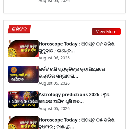
August 05, 2026
ରାଶିଫଳ
View More
Horoscope Today : ଅଗଷ୍ଟ ୦୬ ତାରିଖ,
ଗୁରୁବାର ; ଜାଣନ୍ତ...
August 06, 2026
କର୍କଟ ରାଶି ବ୍ୟକ୍ତିଙ୍କ କ୍ୟାରିୟରରେ
ଉନ୍ନତିର ସମ୍ଭାବନା...
August 05, 2026
Astrology predictions 2026 : ବୁଧ
ଗୋଚର ଆଣିବ ଖୁସି ଖବ...
August 05, 2026
Horoscope Today : ଅଗଷ୍ଟ ୦୫ ତାରିଖ,
ବୁଧବାର ; ଜାଣନ୍ତୁ...