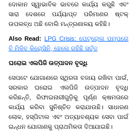
ଦୋକାନ ସ୍ୱାଭାବିକ ଭାବରେ କାର୍ଯ୍ୟ କରୁଛି ଏବଂ
ସାରା ଦେଶରେ ପର୍ଯ୍ୟାପ୍ତ ପରିମାଣର ଷ୍ଟକ୍
ଉପଲବ୍ଧ ଅଛି ବୋଲି ମନ୍ତ୍ରଣାଳୟ କହିଛି।
Also Read:
LPG Crisis: ପେଟ୍ରୋଲ ପମ୍ପରେ
ବି ମିଳିବ କିରୋସିନି, ହେଲେ ରହିଛି ସର୍ତ୍ତ
ଘରୋଇ ଏଲପିଜି ଉତ୍ପାଦନ ବୃଦ୍ଧି
ସେପଟେ ଯୋଗାଣରେ ସ୍ଥିରତା ବଜାୟ ରଖିବା ପାଇଁ,
ସରକାର ଘରୋଇ ଏଲପିଜି ଉତ୍ପାଦନ ବୃଦ୍ଧି
କରିଛନ୍ତି, ରିଫାଇନାରୀଗୁଡ଼ିକୁ ପୂର୍ଣ୍ଣ କ୍ଷମତାରେ
କାର୍ଯ୍ୟ କରିବା ସୁନିଶ୍ଚିତ କରାଯାଉଛି। ସାଧାରଣ
ଲୋକ, ହସ୍ପିଟାଲ ଏବଂ ଅତ୍ୟାବଶ୍ୟକ ସେବା ପାଇଁ
ଇନ୍ଧନ ଯୋଗାଣକୁ ପ୍ରାଥମିକତା ଦିଆଯାଇଛି।