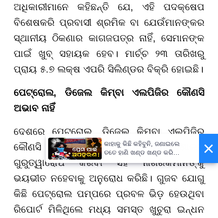
ଅଧିକାରୀମାନେ କହିଛନ୍ତି ଯେ, ଏହି ପଦକ୍ଷେପ
ବିଶେଷକରି ପ୍ରବାସୀ ଶ୍ରମିକ ବା ଯେଉଁମାନଙ୍କର
ସ୍ଥାନୀୟ ଠିକଣାର କାଗଜପତ୍ର ନାହିଁ, ସେମାନଙ୍କ
ପାଇଁ ଖୁବ୍ ସହାୟକ ହେବ। ମାର୍ଚ୍ଚ ୨୩ ତାରିଖରୁ
ପ୍ରାୟ ୫.୭ ଲକ୍ଷ ଏପରି ସିଲିଣ୍ଡର ବିକ୍ରି ହୋଇଛି।
ପେଟ୍ରୋଲ, ଡିଜେଲ କିମ୍ବା ଏଲପିଜିର କୌଣସି
ଅଭାବ ନାହିଁ
ଦେଶରେ ପେଟ୍ରୋଲ, ଡିଜେଲ କିମ୍ବା ଏଲପିଜିର
×
କାହାକୁ କିଛି କହିବୁନି, ଜଣାଇଲେ
କୌଣସି ଅଭାବ ନାହିଁ ବୋଲି ମନ୍ତ୍ରଣାଳୟ
ତତେ ହାଣି ଖଣ୍ଡ ଖଣ୍ଡ କରି
ଗୁରୁତ୍ୱାରୋପ କରିବା ସହ ନାଗରିକମାନଙ୍କୁ
ନଦୀରେ ଭସାଇଦେବୁ...
ଭୟଭୀତ ନହେବାକୁ ଅନୁରୋଧ କରିଛି। ଗୁଜବ ଯୋଗୁ
କିଛି ପେଟ୍ରୋଲ ପମ୍ପରେ ପ୍ରବଳ ଭିଡ଼ ହେଉଥିବା
ରିପୋର୍ଟ ମିଳିଥିଲେ ମଧ୍ୟ ସମସ୍ତ ଖୁଚୁରା ଇନ୍ଧନ