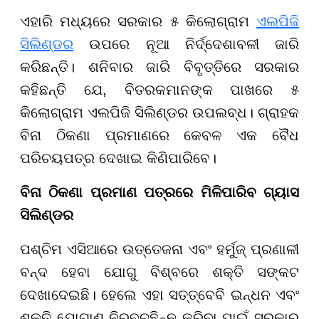
ଏହାରି ମଧ୍ୟରେ ସରକାର ୫ କିଲୋଗ୍ରାମ
ଏଲପିଜି
ସିଲିଣ୍ଡର
ଉପରେ ନୂଆ ନିର୍ଦ୍ଦେଶାବଳୀ ଜାରି
କରିଛନ୍ତି। ଶନିବାର ଜାରି ବିବୃତ୍ତିରେ ସରକାର
କହିଛନ୍ତି ଯେ, ବିତରକମାନଙ୍କ ପାଖରେ ୫
କିଲୋଗ୍ରାମ ଏଲପିଜି ସିଲିଣ୍ଡର ଉପଲବ୍ଧ। ଗ୍ରାହକ
ବିନା ଠିକଣା ପ୍ରମାଣରେ କେବଳ ଏକ ବୈଧ
ପରିଚୟପତ୍ର ଦେଖାଇ କିଣିପାରିବେ।
ବିନା
ଠିକଣା ପ୍ରମାଣ ପତ୍ରରେ
ମିଳିପାରିବ ଗ୍ୟାସ
ସିଲିଣ୍ଡର
ପଶ୍ଚିମ ଏସିଆରେ ଉତ୍ତେଜନା ଏବଂ ହର୍ମୁଜ୍ ପ୍ରଣାଳୀ
ବନ୍ଦ ହେବା ଯୋଗୁ ବିଶ୍ବରେ ଶକ୍ତି ସଙ୍କଟ
ଦେଖାଦେଇଛି। ହେଲେ ଏହା ସତ୍ତ୍ବେବି ଇନ୍ଧନ ଏବଂ
ଶକ୍ତି ଯୋଗାଣ ନିରବଚ୍ଛିନ୍ନ କରିବା ପାଇଁ ସରକାର