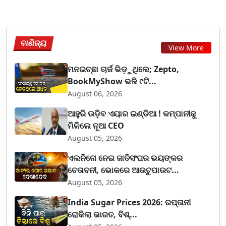
ବାଣିଜ୍ୟ
View More
ମନଇଚ୍ଛା ଚାର୍ଜ ଭିଡ଼ୁଥିଲେ; Zepto,
BookMyShow ଭଳି ୯ଟି...
August 06, 2026
ଆହୁରି ଉଡ଼ିବ ଏୟାର ଇଣ୍ଡିଆ ! କମ୍ପାନୀକୁ
ମିଳିଲେ ନୂଆ CEO
August 05, 2026
ଏଲନିନୋ ନେଇ ଜାତିସଂଘର ଭୟଙ୍କର
ଚେତାବନୀ, ଭୋକରେ ଆଉଟୁପାଉଟ...
August 05, 2026
India Sugar Prices 2026: ରପ୍ତାନୀ
ରୋକିଲା ଭାରତ, ବିଶ୍...