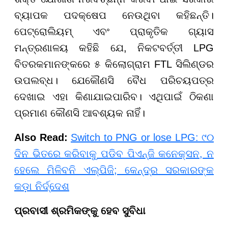
ବ୍ୟାପକ ପଦକ୍ଷେପ ନେଉଥିବା କହିଛନ୍ତି।
ପେଟ୍ରୋଲିୟମ୍ ଏବଂ ପ୍ରାକୃତିକ ଗ୍ୟାସ
ମନ୍ତ୍ରଣାଳୟ କହିଛି ଯେ, ନିକଟବର୍ତ୍ତୀ LPG
ବିତରକମାନଙ୍କରେ ୫ କିଲୋଗ୍ରାମ FTL ସିଲିଣ୍ଡର
ଉପଲବ୍ଧ। ଯେକୌଣସି ବୈଧ ପରିଚୟପତ୍ର
ଦେଖାଇ ଏହା କିଣାଯାଇପାରିବ। ଏଥିପାଇଁ ଠିକଣା
ପ୍ରମାଣ କୌଣସି ଆବଶ୍ୟକ ନାହିଁ।
Also Read:
Switch to PNG or lose LPG: ୯୦
ଦିନ ଭିତରେ କରିବାକୁ ପଡିବ ପିଏନ୍ଜି କନେକ୍ସନ, ନ
ହେଲେ ମିଳିବନି ଏଲ୍ପିଜି; କେନ୍ଦ୍ର ସରକାରଙ୍କ
କଡ଼ା ନିର୍ଦ୍ଦେଶ
ପ୍ରବାସୀ ଶ୍ରମିକଙ୍କୁ ହେବ ସୁବିଧା