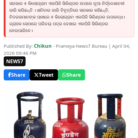
ସରକାର ୫ କିଲୋଗ୍ରାମ ଏଲପିଜି ସିଲିଣ୍ଡର ଉପରେ ନୂଆ ନିର୍ଦ୍ଦେଶାବଳୀ
ଜାରି କରିଛନ୍ତି । ଶନିବାର ଜାରି ବିବୃତ୍ତିରେ ସରକାର କହିଛନ୍ତି,
ବିତରକମାନଙ୍କ ପାଖରେ ୫ କିଲୋଗ୍ରାମ ଏଲପିଜି ସିଲିଣ୍ଡର ଉପଲବ୍ଧ।
ଗ୍ରାହକ ସେଠାରେ ପରିଚୟ ପତ୍ର ଦେଖାଇ ଏଲପିଜି ସିଲିଣ୍ଡର
ନେଇପାରିବେ।
Chikun
Published By:
- Prameya-News7 Bureau | April 04,
2026 09:46 PM
NEWS7
Share
Tweet
Share