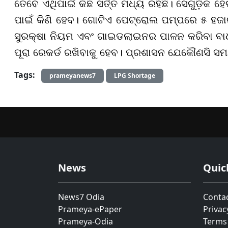
ତେବେ ଏଥିପାଇଁ କିଛି ସର୍ତ୍ତ ମଧ୍ୟ ରହିଛି। ସେଗୁଡ଼ିକ 
ପାଇଁ କିଣି ହେବ। ଗୋଟିଏ ପେଟ୍ରୋଲ ପମ୍ପରେ ୫ ହଜା
ସୁରକ୍ଷା ନିୟମ ଏବଂ ଗାଇଡଲାଇନର ପାଳନ କରିବା ବାଧ୍
ପୂରା ରେକର୍ଡ ରଖିବାକୁ ହେବ। ପ୍ରଶାସନ ଯେକୌଣସି ସ
Tags:
prameyanews7
LPG Shortage
News
Quic
News7 Odia
Conta
Prameya-ePaper
Privac
Prameya-Odia
Terms