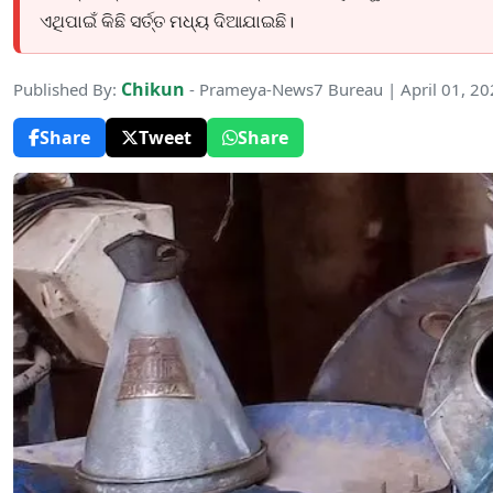
ଏଥିପାଇଁ କିଛି ସର୍ତ୍ତ ମଧ୍ୟ ଦିଆଯାଇଛି।
Chikun
Published By:
- Prameya-News7 Bureau | April 01, 2
Share
Tweet
Share