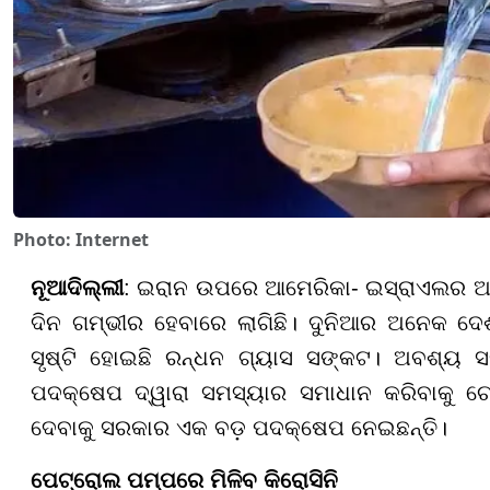
Photo: Internet
ନୂଆଦିଲ୍ଲୀ
: ଇରାନ ଉପରେ ଆମେରିକା- ଇସ୍ରାଏଲର ଆକ୍ର
ଦିନ ଗମ୍ଭୀର ହେବାରେ ଲାଗିଛି। ଦୁନିଆର ଅନେକ ଦେ
ସୃଷ୍ଟି ହୋଇଛି ରନ୍ଧନ ଗ୍ୟାସ ସଙ୍କଟ। ଅବଶ୍ୟ ସ
ପଦକ୍ଷେପ ଦ୍ୱାରା ସମସ୍ୟାର ସମାଧାନ କରିବାକୁ ଚେ
ଦେବାକୁ ସରକାର ଏକ ବଡ଼ ପଦକ୍ଷେପ ନେଇଛନ୍ତି।
ପେଟ୍ରୋଲ ପମ୍ପରେ ମିଳିବ କିରୋସିନି