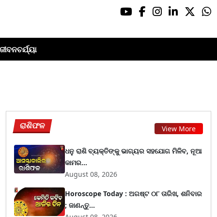
ଜୀବନଚର୍ଯ୍ୟା
ରାଶିଫଳ
View More
ଧନୁ ରାଶି ବ୍ୟକ୍ତିଙ୍କୁ ଭାଗ୍ୟର ସହଯୋଗ ମିଳିବ, ନୂଆ
କାମର...
August 08, 2026
Horoscope Today : ଅଗଷ୍ଟ ୦୮ ତାରିଖ, ଶନିବାର
; ଜାଣନ୍ତୁ...
August 08, 2026