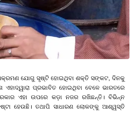
ମଣ ଯୋଗୁ ସୃଷ୍ଟି ହୋଇଥିବା ଶକ୍ତି ସଙ୍କଟ, ଦିନକୁ
ଶ ଏହାଦ୍ୱାରା ପ୍ରଭାବିତ ହୋଇଥିବା ବେଳେ ଭାରତରେ
ରକାର ଏହା ଉପରେ କଡ଼ା ନଜର ରଖିଛନ୍ତି। ବିଭିନ୍ନ
ଷ୍ଟା ହେଉଛି। ତଥାପି ସାଧାରଣ ଲୋକଙ୍କୁ ଆଶ୍ୱସ୍ତି