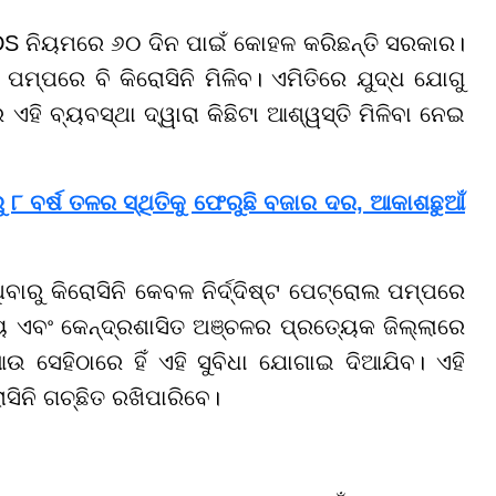
PDS ନିୟମରେ ୬୦ ଦିନ ପାଇଁ କୋହଳ କରିଛନ୍ତି ସରକାର।
ମ୍ପରେ ବି କିରୋସିନି ମିଳିବ। ଏମିତିରେ ଯୁଦ୍ଧ ଯୋଗୁ
ି ବ୍ୟବସ୍ଥା ଦ୍ୱାରା କିଛିଟା ଆଶ୍ୱସ୍ତି ମିଳିବା ନେଇ
ୁ ୮ ବର୍ଷ ତଳର ସ୍ଥିତିକୁ ଫେରୁଛି ବଜାର ଦର, ଆକାଶଛୁଆଁ
ାରୁ କିରୋସିନି କେବଳ ନିର୍ଦ୍ଦିଷ୍ଟ ପେଟ୍ରୋଲ ପମ୍ପରେ
ାଜ୍ୟ ଏବଂ କେନ୍ଦ୍ରଶାସିତ ଅଞ୍ଚଳର ପ୍ରତ୍ୟେକ ଜିଲ୍ଲାରେ
 ସେହିଠାରେ ହିଁ ଏହି ସୁବିଧା ଯୋଗାଇ ଦିଆଯିବ। ଏହି
ସିନି ଗଚ୍ଛିତ ରଖିପାରିବେ।