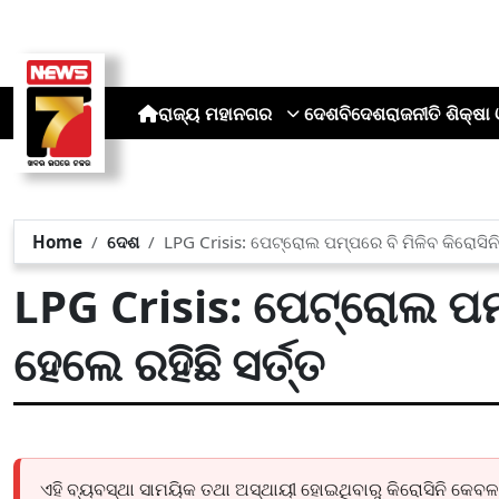
ରାଜ୍ୟ
ମହାନଗର
ଦେଶ
ବିଦେଶ
ରାଜନୀତି
ଶିକ୍ଷା 
Home
ଦେଶ
LPG Crisis: ପେଟ୍ରୋଲ ପମ୍ପରେ ବି ମିଳିବ କିରୋସିନି
LPG Crisis: ପେଟ୍ରୋଲ ପମ୍
ହେଲେ ରହିଛି ସର୍ତ୍ତ
ଏହି ବ୍ୟବସ୍ଥା ସାମୟିକ ତଥା ଅସ୍ଥାୟୀ ହୋଇଥିବାରୁ କିରୋସିନି କେବଳ ନ