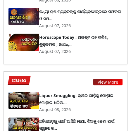
କନ୍ୟା ରାଶି ବ୍ୟକ୍ତିଙ୍କୁ କାର୍ଯ୍ୟକ୍ଷେତ୍ରରେ ସଫଳତା
ଓ ସମ...
August 07, 2026
Horoscope Today : ଅଗଷ୍ଟ ୦୭ ତାରିଖ,
ଶୁକ୍ରବାର ; ଜାଣନ୍...
August 07, 2026
ଅପରାଧ
View More
Liquor Smuggling: କ୍ଷୀର ଗାଡ଼ିକୁ ଗୋଡ଼ାଇ
ଗୋଡ଼ାଇ ଧରିଲ...
August 08, 2026
ଛତିଶଗଡ଼ରୁ ଧାଇଁ ଆସିଛି ମାଆ, ଝିଅକୁ ନେବା ପାଇଁ
ସ୍ୱାମୀ ସ...