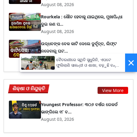
August 08, 2026
Rourkela : ଶୌଚ ହେବାକୁ ଯାଇଥିଲେ, ମୁଖାପିନ୍ଧା
ଦୁଇ ଜଣ ପ...
August 08, 2026
ଉଦ୍ଧବଙ୍କ ବେକ କାଟି ଦେଲେ ଦୁର୍ବୃତ୍ତ, ଲିଫ୍ଟ
ନଦେବାରୁ ଘଟ...
August 08, 2026
×
ବୈତରଣୀରେ ସ୍ଥିତି ସୁଧୁରିନି, ଏପଟେ
ଫୁଲିଲାଣି ସାଳନ୍ଦୀ ଓ ଶାଖା, ବଢ଼ୁଛି ବନ୍ୟା
ଭୟ
ଶିକ୍ଷା ଓ ନିଯୁକ୍ତି
View More
Youngest Professor: ୩୦୬ ବର୍ଷର ରେକର୍ଡ
ଭାଙ୍ଗିଲେ ୧୮ ବ...
August 03, 2026