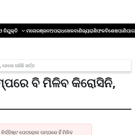
ଓ ନିଯୁକ୍ତି
ମନୋରଞ୍ଜନ
ଅପରାଧ
ଖେଳ
ବାଣିଜ୍ୟ
ରାଶିଫଳ
ବିଶେଷ
ପାଣିପାଗ
, ହେଲେ ରହିଛି ସର୍ତ୍ତ
ପରେ ବି ମିଳିବ କିରୋସିନି,
ିର୍ଦ୍ଦିଷ୍ଟ ପେଟ୍ରୋଲ ପମ୍ପରେ ହିଁ ମିଳିବ