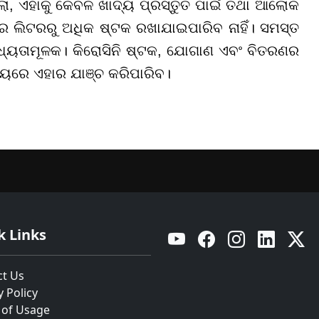
ହେଲା, ଏହାକୁ କେବଳ ଖାଦ୍ୟ ପ୍ରସ୍ତୁତ ପାଇଁ ତଥା ଆଲୋକ
ର ଲିଟରରୁ ଅଧିକ ଷ୍ଟକ ରଖାଯାଇପାରିବ ନାହିଁ। ସମସ୍ତ
ୟତାମୂଳକ। କିରୋସିନି ଷ୍ଟକ, ଯୋଗାଣ ଏବଂ ବିତରଣର
ମୟରେ ଏହାର ଯାଞ୍ଚ କରିପାରିବ।
k Links
YouTube
Facebook
Instagram
Linkedin
Twitt
ct Us
y Policy
 of Usage