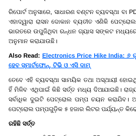
ରିପୋର୍ଟ ଅନୁସାରେ, ସାଧାରଣ ବଣ୍ଟନ ବ୍ୟବସ୍ଥା ବା 
ଏହାଦ୍ୱାରା ରାସନ ଦୋକାନ ବ୍ୟତୀତ ଏଣିକି ପେଟ୍ରୋଲ ପ
ଭାରତରେ ଉପୁଜିଥିବା ରନ୍ଧନ ଗ୍ୟାସ ସଙ୍କଟ ମଧ୍ୟରେ ଏହ
ଅନୁମାନ କରାଯାଉଛି।
Also Read:
Electronics Price Hike India: ୬ ର
ହେବ ସ୍ମାର୍ଟଫୋନ୍, ଟିଭି ଓ ଏସି ଦାମ୍
ତେବେ ଏହି ବ୍ୟବସ୍ଥା ସାମୟିକ ତଥା ଅସ୍ଥାୟୀ ହୋଇଥିବ
ହିଁ ମିଳିବ ଏଥିପାଇଁ କିଛି ସର୍ତ୍ତ ମଧ୍ୟ ଦିଆଯାଇଛି। ର
ସର୍ବାଧିକ ଦୁଇଟି ପେଟ୍ରୋଲ ପମ୍ପ ଚୟନ କରାଯିବ। ଆଉ
ପେଟ୍ରୋଲ ପମ୍ପଗୁଡ଼ିକ ୫ ହଜାର ଲିଟର ପର୍ଯ୍ୟନ୍ତ କିରୋ
ରହିଛି ସର୍ତ୍ତ