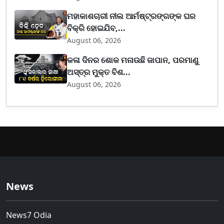
ମହାକାଶଚାରୀ ନୀଲ ଆର୍ମଷ୍ଟ୍ରଙ୍ଗଙ୍କ ଘର
ବିକ୍ରି ହୋଇଯିବ,...
August 06, 2026
କଳା ଦିନର ଶୋକ ମନାଉଛି ଜାପାନ, ପରମାଣୁ
ଅସ୍ତ୍ର ମୁକ୍ତ ବିଶ...
August 06, 2026
News
News7 Odia