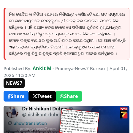
ନିଜ ସୋସିଆଲ ମିଡିଆ ପେଜରେ ନିଶିକାନ୍ତ ଲେଖିଛନ୍ତି ଯେ, ଗତ ସପ୍ତାହରେ
ସେ ଗଣମାଧ୍ୟମରେ ନେହେରୁ-ଗାନ୍ଧୀ ପରିବାରର କାରନାମା ଉପରେ କିଛି
କହିଥିଲେ । ଏହି ବୟାନ ଦେଲା ବେଳେ ସେ ଓଡିଶାର ପୂର୍ବତନ ମୁଖ୍ୟମନ୍ତ୍ରୀ
ତଥା ଆଦରଣୀୟ ବିଜୁ ପଟ୍ଟନାୟକଙ୍କ ଉପରେ କିଛି କଥା କହିଥିଲେ ।
ତେବେ ତାଙ୍କ ବୟାନର ଭୁଲ ଅର୍ଥ ବାହାର କରାଯାଇଥିଲା । ସେ ଯାହା କହିଛନ୍ତି
ଏହା ତାଙ୍କର ବ୍ୟକ୍ତିଗତ ଟିପ୍ପଣୀ । ନେହେରୁଙ୍କ ଉପରେ ସେ ଯାହା
କହିଥିଲେ ତାକୁ ବିଜୁ ବାବୁଙ୍କ ପ୍ରତି କୁହାଯାଇଥିବା ଅନେକ ଭାବିଥିଲେ ।
Ankit M
Published By:
- Prameya-News7 Bureau | April 01,
2026 11:30 AM
NEWS7
Share
Tweet
Share