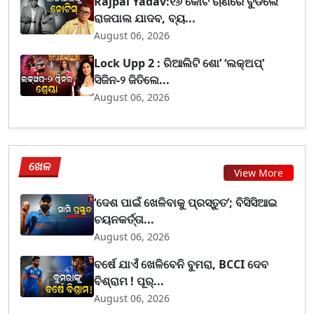
Rajpal Yadav:୧୬ କୋଟି ଋଣରେ ବୁଡିଲେ
ରାଜପାଲ ଯାଦବ, ବ୍ୟ...
August 06, 2026
Lock Upp 2 : ରିଆଲିଟି ଶୋ’ ‘ଲକ୍‌ଅପ୍’
ସିଜିନ-୨ ଜିତିଲେ...
August 06, 2026
ଖେଳ
View More
‘ଦେଶ ପାଇଁ ଖେଳିବାକୁ ପ୍ରସ୍ତୁତ’; ବିସିସିଆଇ
ଚୟନକର୍ତ୍ତା...
August 06, 2026
ବର୍ଷେ ଯାଏଁ ଖେଳିବେନି ବୁମରା, BCCI ଦେବ
ବିଶ୍ରାମ ! ପୂର୍...
August 06, 2026