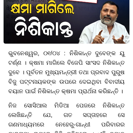
ଭୁବନେଶ୍ୱର, ୦୧/୦୪ : ନିଶିକାନ୍ତ ଦୁବେଙ୍କ ୟୁ
ଟର୍ଣ୍ଣ । କ୍ଷମା ମାଗିଲେ ବିଜେପି ସାଂସଦ ନିଶିକାନ୍ତ
ଦୁବେ । ପୂର୍ବତନ ମୁଖ୍ୟମନ୍ତ୍ରୀ ତଥା ପ୍ରବାଦ ପୁରୁଷ
ବିଜୁ ପଟ୍ଟନାୟକଙ୍କ ଉପରେ ଦେଇଥିବା ବିବାଦୀୟ
ବୟାନ ପାଇଁ ନିଶିକାନ୍ତ କ୍ଷମା ପ୍ରାର୍ଥନା କରିଛନ୍ତି ।
ନିଜ ସୋସିଆଲ ମିଡିଆ ପେଜରେ ନିଶିକାନ୍ତ
ଲେଖିଛନ୍ତି ଯେ, ଗତ ସପ୍ତାହରେ ସେ
ଗଣମାଧ୍ୟମରେ ନେହେରୁ-ଗାନ୍ଧୀ ପରିବାରର