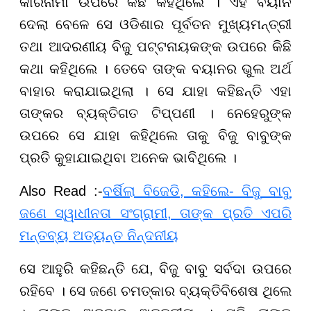
କାରନାମା ଉପରେ କିଛି କହିଥିଲେ । ଏହି ବୟାନ
ଦେଲା ବେଳେ ସେ ଓଡିଶାର ପୂର୍ବତନ ମୁଖ୍ୟମନ୍ତ୍ରୀ
ତଥା ଆଦରଣୀୟ ବିଜୁ ପଟ୍ଟନାୟକଙ୍କ ଉପରେ କିଛି
କଥା କହିଥିଲେ । ତେବେ ତାଙ୍କ ବୟାନର ଭୁଲ ଅର୍ଥ
ବାହାର କରାଯାଇଥିଲା । ସେ ଯାହା କହିଛନ୍ତି ଏହା
ତାଙ୍କର ବ୍ୟକ୍ତିଗତ ଟିପ୍ପଣୀ । ନେହେରୁଙ୍କ
ଉପରେ ସେ ଯାହା କହିଥିଲେ ତାକୁ ବିଜୁ ବାବୁଙ୍କ
ପ୍ରତି କୁହାଯାଇଥିବା ଅନେକ ଭାବିଥିଲେ ।
Also Read :-
ବର୍ଷିଲା ବିଜେଡି, କହିଲେ- ବିଜୁ ବାବୁ
ଜଣେ ସ୍ୱାଧୀନତା ସଂଗ୍ରାମୀ, ତାଙ୍କ ପ୍ରତି ଏପରି
ମନ୍ତବ୍ୟ ଅତ୍ୟନ୍ତ ନିନ୍ଦନୀୟ
ସେ ଆହୁରି କହିଛନ୍ତି ଯେ, ବିଜୁ ବାବୁ ସର୍ବଦା ଉପରେ
ରହିବେ । ସେ ଜଣେ ଚମତ୍କାର ବ୍ୟକ୍ତିବିଶେଷ ଥିଲେ