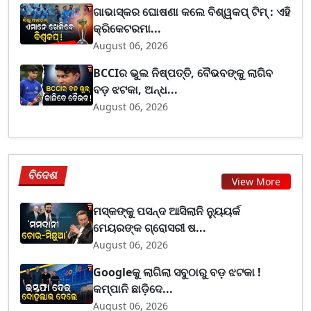
ଗାଭାସ୍କର ଘୋଷଣା କଲେ ବିଶ୍ୱକପ୍ ଟିମ୍ : ଏହି
କ୍ରିକେଟରମା...
August 06, 2026
BCCIର ଭୁଲ ନିଷ୍ପତ୍ତି, ବୈଭବଙ୍କୁ ଲାଗିବ
ବଡ଼ ଝଟକା, ଅନ୍ଧ...
August 06, 2026
ବିଦେଶ
View More
ମସ୍କଙ୍କୁ ପସନ୍ଦ ଆସିଲାନି ନ୍ୟୁୟର୍କ
ମେୟରଙ୍କ ଗ୍ରୋସରୀ ଷ...
August 06, 2026
Googleକୁ ଲାଗିଲା ସବୁଠାରୁ ବଡ଼ ଝଟକା !
କମ୍ପାନି ଛାଡ଼ିଦେ...
August 06, 2026