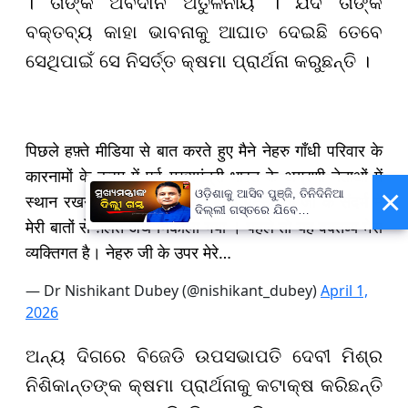
। ତାଙ୍କ ଅବଦାନ ଅତୁଳନୀୟ । ଯଦି ତାଙ୍କ
ବକ୍ତବ୍ୟ କାହା ଭାବନାକୁ ଆଘାତ ଦେଇଛି ତେବେ
ସେଥିପାଇଁ ସେ ନିସର୍ତ୍ତ କ୍ଷମା ପ୍ରାର୍ଥନା କରୁଛନ୍ତି ।
पिछले हफ़्ते मीडिया से बात करते हुए मैने नेहरु गॉंधी परिवार के
कारनामों के क्रम में पूर्व मुख्यमंत्री भारत के अग्रणी नेताओं में
×
ଓଡ଼ିଶାକୁ ଆସିବ ପୁଞ୍ଜି, ତିନିଦିନିଆ
स्थान रखने वाले आदरणीय श्री बीजू पटनायक जी के संदर्भ में
ଦିଲ୍ଲୀ ଗସ୍ତରେ ଯିବେ
मेरी बातों से ग़लत अर्थ निकाला गया । पहले तो यह वक्तव्य मेरा
ମୁଖ୍ୟମନ୍ତ୍ରୀ ମୋହନ ମାଝୀ
व्यक्तिगत है। नेहरु जी के उपर मेरे…
— Dr Nishikant Dubey (@nishikant_dubey)
April 1,
2026
ଅନ୍ୟ ଦିଗରେ ବିଜେଡି ଉପସଭାପତି ଦେବୀ ମିଶ୍ର
ନିଶିକାନ୍ତଙ୍କ କ୍ଷମା ପ୍ରାର୍ଥନାକୁ କଟାକ୍ଷ କରିଛନ୍ତି