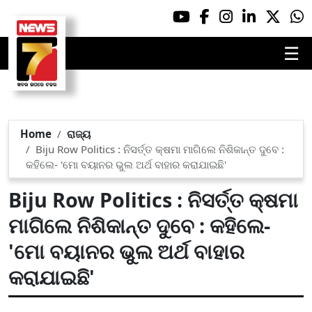
☰
Home
ରାଜ୍ୟ
Biju Row Politics : ନିସର୍ତ୍ତ କ୍ଷମା ମାଗିଲେ ନିଶିକାନ୍ତ ଦୁବେ :
କହିଲେ- 'ମୋ ବୟାନର ଭୁଲ ଅର୍ଥ ବାହାର କରାଯାଇଛି'
Biju Row Politics : ନିସର୍ତ୍ତ କ୍ଷମା
ମାଗିଲେ ନିଶିକାନ୍ତ ଦୁବେ : କହିଲେ-
'ମୋ ବୟାନର ଭୁଲ ଅର୍ଥ ବାହାର
କରାଯାଇଛି'