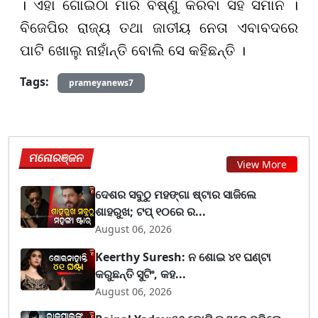
। ଏହା ଗୋଇଠା ମାରି ବିଷ୍ଣୁ କରିବା ସହ ସମାନ ।
ବିଜେପିର ରାଜ୍ୟ ତଥା ଜାତୀୟ ନେତା ଏବାବଦରେ
ପାଟି ଖୋଲୁ ନାହାଁନ୍ତି ବୋଲି ସେ କହିଛନ୍ତି ।
Tags:
prameyanews7
ମନୋରଞ୍ଜନ
View More
ଦେଶର ସବୁଠୁ ମହଙ୍ଗା ଷ୍ଟାର ସାଜିଲେ
ଶାହରୁଖ; ଟପ୍‌ ୧୦ରେ ର...
August 06, 2026
Keerthy Suresh: ନ ଶୋଇ ୪୧ ଘଣ୍ଟା
କରୁଛନ୍ତି ସୁଟିଂ, କହ...
August 06, 2026