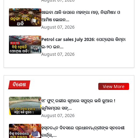
ଖାଇବା ଥାଳି ଉପରେ ମହଙ୍ଗା ମାଡ଼, ନିରାମିଷ୪ ଓ
ଆମିଷ ଭୋଜନ...
August 07, 2026
Petrol car sales July 2026: ପେଟ୍ରୋଲ କିମ୍ବା
ଇ-୨୦ ଇନ...
August 07, 2026
ବିଶେଷ
View More
୧୮ ଫୁଟ୍ ଗଭୀର କୂଅରେ ସମୁଦ୍ର ଭଳି ଜୁଆର !
ଭୂମିକମ୍ପର ସଙ୍...
August 07, 2026
ହସ୍ତତନ୍ତ ଦିବସରେ ପ୍ରଧାନମନ୍ତ୍ରୀଙ୍କ ସ୍ବଦେଶୀ
ବାର୍ତ୍ତା,...