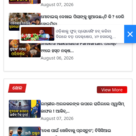
August 07, 2026
ମୋବାଇଲ୍ ଦେଖାଇ ପିଲାଙ୍କୁ ଖୁଆଉଛନ୍ତି କି ? ଡେରି
ହୋଇଯିବା...
×
August 06, 2026
ଓଡ଼ିଶାକୁ ଫୁଡ୍ ପ୍ରୋସେସିଂ ହବ୍ କରିବା
ଦିଗରେ ବଡ଼ ପଦକ୍ଷେପ, ୪୨ ହଜାରରୁ
ଅଧିକ ନିଯୁକ୍ତି ସୁଯୋଗ
Shukra Nakshatra Parivartan: ଅଗଷ୍ଟ
୧୧ରେ ହସ୍ତ ନକ୍ଷ...
August 06, 2026
ଖେଳ
View More
ଗମ୍ଭୀର-ଅଗରକରଙ୍କ ଉପରେ ରାଗିଗଲେ ଓ୍ୱାସିମ୍
ଜାଫର ! ଆକିବ୍...
August 07, 2026
‘ଦେଶ ପାଇଁ ଖେଳିବାକୁ ପ୍ରସ୍ତୁତ’; ବିସିସିଆଇ