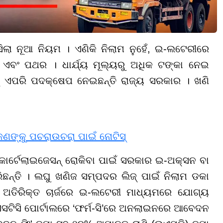
ା ନୂଆ ନିୟମ । ଏଣିକି ନିଲାମ ନୁହେଁ, ଇ-ଲଟେରୀରେ
ି ଏବଂ ପଥର । ଧାର୍ଯ୍ୟ ମୂଲ୍ୟରୁ ଅଧିକ ଟଙ୍କା ନେଇ
କୁ ଏପରି ପଦକ୍ଷେପ ନେଇଛନ୍ତି ରାଜ୍ୟ ସରକାର । ଖଣି
 ଜଣଙ୍କୁ ପଚରାଉଚରା ପାଇଁ ନୋଟିସ୍
ାର୍ଟେଲାଇଜେସନ୍ ରୋକିବା ପାଇଁ ସରକାର ଇ-ଅକ୍ସନ ବା
ନ୍ତି । ଲଘୁ ଖଣିଜ ସମ୍ପଦର ଲିଜ୍ ପାଇଁ ନିଲାମ ଡକା
ିର ଅତିରିକ୍ତ ଚାର୍ଜରେ ଇ-ଲଟେରୀ ମାଧ୍ୟମରେ ଯୋଗ୍ୟ
ସଟିସି ପୋର୍ଟାଲରେ ‘ଫର୍ମ-ସି’ରେ ଅନଲାଇନରେ ଆବେଦନ