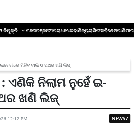
ଓ ନିଯୁକ୍ତି
ମନୋରଞ୍ଜନ
ଅପରାଧ
ଖେଳ
ବାଣିଜ୍ୟ
ରାଶିଫଳ
ବିଶେଷ
ପାଣିପାଗ
ଇ-ଲଟେରୀରେ ମିଳିବ ବାଲି ଓ ପଥର ଖଣି ଲିଜ୍
 ଏଣିକି ନିଲାମ ନୁହେଁ ଇ-
ଥର ଖଣି ଲିଜ୍
NEWS7
026 12:12 PM