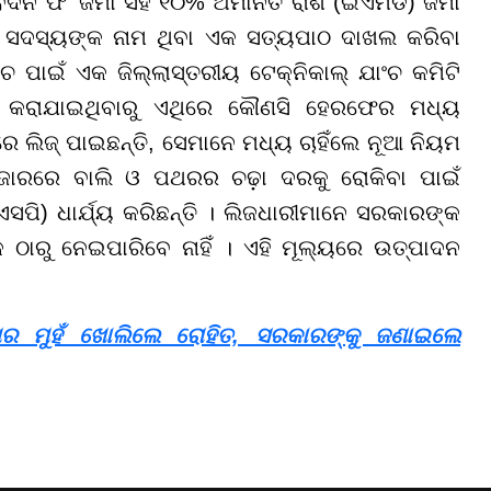
ଦନ ଫି' ଜମା ସହ ୧୦% ଅମାନତ ରାଶି (ଇଏମଡି) ଜମା
 ସଦସ୍ୟଙ୍କ ନାମ ଥିବା ଏକ ସତ୍ୟପାଠ ଦାଖଲ କରିବା
 ପାଇଁ ଏକ ଜିଲ୍ଲାସ୍ତରୀୟ ଟେକ୍ନିକାଲ୍ ଯାଂଚ କମିଟି
ଟାଲ୍ କରାଯାଇଥିବାରୁ ଏଥିରେ କୌଣସି ହେରଫେର ମଧ୍ୟ
ରେ ଲିଜ୍ ପାଇଛନ୍ତି, ସେମାନେ ମଧ୍ୟ ଚାହିଁଲେ ନୂଆ ନିୟମ
ବଜାରରେ ବାଲି ଓ ପଥରର ଚଢ଼ା ଦରକୁ ରୋକିବା ପାଇଁ
ସପି) ଧାର୍ଯ୍ୟ କରିଛନ୍ତି । ଲିଜଧାରୀମାନେ ସରକାରଙ୍କ
୍କ ଠାରୁ ନେଇପାରିବେ ନାହିଁ । ଏହି ମୂଲ୍ୟରେ ଉତ୍ପାଦନ
ର ମୁହଁ ଖୋଲିଲେ ରୋହିତ, ସରକାରଙ୍କୁ ଜଣାଇଲେ