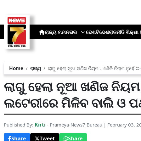
ରାଜ୍ୟ
ମହାନଗର
ଦେଶ
ବିଦେଶ
ରାଜନୀତି
ଶିକ୍ଷା 
Home
ରାଜ୍ୟ
ଲାଗୁ ହେଲା ନୂଆ ଖଣିଜ ନିୟମ : ଏଣିକି ନିଲାମ ନୁହେଁ 
ଲାଗୁ ହେଲା ନୂଆ ଖଣିଜ ନିୟମ :
ଲଟେରୀରେ ମିଳିବ ବାଲି ଓ ପ
Kirti
Published By:
- Prameya-News7 Bureau | February 03, 2
Share
Tweet
Share