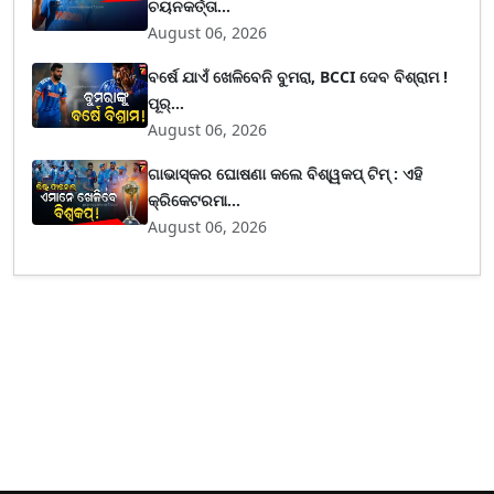
ଚୟନକର୍ତ୍ତା...
August 06, 2026
ବର୍ଷେ ଯାଏଁ ଖେଳିବେନି ବୁମରା, BCCI ଦେବ ବିଶ୍ରାମ !
ପୂର୍...
August 06, 2026
ଗାଭାସ୍କର ଘୋଷଣା କଲେ ବିଶ୍ୱକପ୍ ଟିମ୍ : ଏହି
କ୍ରିକେଟରମା...
August 06, 2026