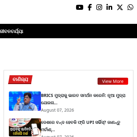
ଜୀବନଚର୍ଯ୍ୟା
ବାଣିଜ୍ୟ
View More
BRICS ମୁଦ୍ରାକୁ ଭାରତ ସମର୍ଥନ କରେନି: ନୂଆ ମୁଦ୍ରା
ଯୋଜନା...
August 07, 2026
ଦେଶରେ ବନ୍ଦ ହେବକି ଫ୍ରି UPI ସର୍ଭିସ୍? ଜାଣନ୍ତୁ
ମର୍ଚାଣ୍...
August 07, 2026