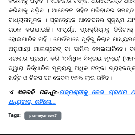
କରିବାକୁ ପଡ଼ିବ । ୧୦ହଜାର ଟଙ୍କା ଅଣଫେରସ୍ତ ଆବେ
କରିବାକୁ ପଡ଼ିବ । ଆବେଦନ ସହିତ ପରିବାରର ସମସ୍ତ
ବାଧ୍ୟତାମୂଳକ । ପ୍ରତ୍ୟେକ ଆବେଦନର ସୂକ୍ଷ୍ମ ଯାଂଚ
ଗଠନ କରାଯାଇଛି। ସଂପୂର୍ଣ୍ଣ ପ୍ରକ୍ରିୟାକୁ ଡିଜି
ହୋଇପାରିବ ନାହିଁ । ଯେଉଁମାନେ ପୂର୍ବରୁ ନିଲାମ ମାଧ୍ୟମ
ଅନୁଯାୟୀ ମାଇଗ୍ରେଟ୍ ବା ସାମିଲ ହୋଇପାରିବେ। 
ସରକାର ପ୍ରଥମ କରି ‘ସର୍ବାଧିକ ବିକ୍ରୟ ମୂଲ୍ୟ' (ଏମଏ
ଦ୍ୱାରା ନିର୍ଦ୍ଧାରିତ ମୂଲ୍ୟରୁ ଅଧିକ ଟଙ୍କା ଗ୍ରାହକଙ
ଖର୍ଚ୍ଚ ଓ ଟିକସ ସହ କେବଳ ୧୫% ଲାଭ ରହିବ।
ଏ ଖବରବି ପଢନ୍ତୁ:-
ପଦ୍ମଶ୍ରୀକୁ ନେଇ ପ୍ରଥମ ଥ
ଧନ୍ୟବାଦ, କହିଲେ...
Tags:
prameyanews7