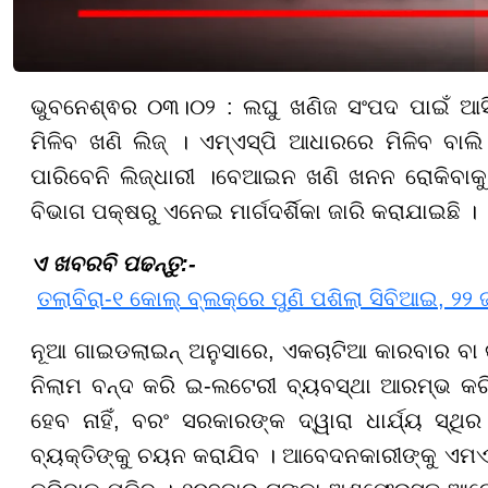
ଭୁବନେଶ୍ଵର ୦୩।୦୨ : ଲଘୁ ଖଣିଜ ସଂପଦ ପାଇଁ ଆସିଲ
ମିଳିବ ଖଣି ଲିଜ୍ । ଏମ୍ଏସ୍ପି ଆଧାରରେ ମିଳିବ ବାଲ
ପାରିବେନି ଲିଜ୍‌ଧାରୀ ।ବେଆଇନ ଖଣି ଖନନ ରୋକିବା
ବିଭାଗ ପକ୍ଷରୁ ଏନେଇ ମାର୍ଗଦର୍ଶିକା ଜାରି କରାଯାଇଛି ।
ଏ ଖବରବି ପଢନ୍ତୁ:-
ତଲାବିରା-୧ କୋଲ୍ ବ୍ଲକ୍‌ରେ ପୁଣି ପଶିଲା ସିବିଆଇ, ୨୨
ନୂଆ ଗାଇଡଲାଇନ୍ ଅନୁସାରେ, ଏକଚାଟିଆ କାରବାର ବା କ
ନିଲାମ ବନ୍ଦ କରି ଇ-ଲଟେରୀ ବ୍ୟବସ୍ଥା ଆରମ୍ଭ କରିଛ
ହେବ ନାହିଁ, ବରଂ ସରକାରଙ୍କ ଦ୍ୱାରା ଧାର୍ଯ୍ୟ ସ୍ଥ
ବ୍ୟକ୍ତିଙ୍କୁ ଚୟନ କରାଯିବ । ଆବେଦନକାରୀଙ୍କୁ ଏମଏ