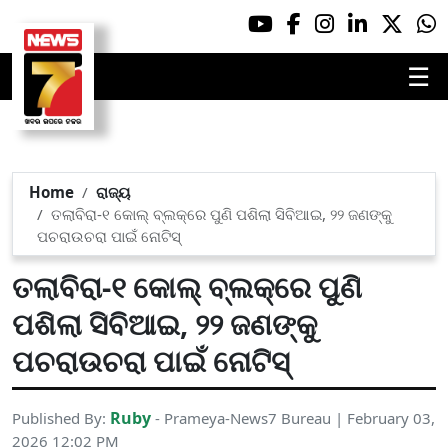
☰
Home
ରାଜ୍ୟ
ତଲାବିରା-୧ କୋଲ୍ ବ୍ଲକ୍‌ରେ ପୁଣି ପଶିଲା ସିବିଆଇ, ୨୨ ଜଣଙ୍କୁ
ପଚରାଉଚରା ପାଇଁ ନୋଟିସ୍
ତଲାବିରା-୧ କୋଲ୍ ବ୍ଲକ୍‌ରେ ପୁଣି
ପଶିଲା ସିବିଆଇ, ୨୨ ଜଣଙ୍କୁ
ପଚରାଉଚରା ପାଇଁ ନୋଟିସ୍
Ruby
Published By:
- Prameya-News7 Bureau | February 03,
2026 12:02 PM