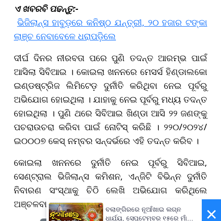
ଏ ଖବରବି ପଢନ୍ତୁ:-
ଭିଜିଲାନ୍ସ ହାବୁଡ଼ରେ କନିଷ୍ଠ ଯନ୍ତ୍ରୀ, ୨୦ ହଜାର ଟଙ୍କା
ଲାଞ୍ଚ ନେବାବେଳେ ଧରାପଡ଼ିଲେ
ଦୀର୍ଘ ଦିନର ନୀରବତା ପରେ ପୁଣି ତଦନ୍ତ ଆରମ୍ଭ ପାଇଁ
ଆସିଲା ସିବିଆଇ । କୋଇଲା ଖନନରେ ମେସର୍ସ ହିଣ୍ଡାଲକୋ
ଇଣ୍ଡଷ୍ଟ୍ରିଜ ଲିମିଟେଡ଼ ଦୁର୍ନୀତି କରିଥିବା ନେଇ ପୂର୍ବରୁ
ଅଭିଯୋଗ ହୋଇଥିଲା । ଯାହାକୁ ନେଇ ପୂର୍ବରୁ ମଧ୍ୟ ତଦନ୍ତ
ହୋଇଥିଲା । ପୁଣି ଥରେ ସିବିଆଇ ଖିଣ୍ଡା ଆସି ୨୨ ଜଣଙ୍କୁ
ପଚରାଉଚରା କରିବା ପାଇଁ ନୋଟିସ୍‌ କରିଛି । ୨୨୦/୨୦୨୪/
ଇ୦୦୦୭ କେସ୍ ନମ୍ବର ସନ୍ଦର୍ଭରେ ଏହି ତଦନ୍ତ କରିବ ।
କୋଇଲା ଖନନରେ ଦୁର୍ନୀତି ନେଇ ପୂର୍ବରୁ ସିବିଆଇ,
ସେଣ୍ଟ୍ରାଲ ଭିଜିଲାନ୍ସ କମିଶନ, ଏନ୍‌ଜିଟି ବିଭିନ୍ନ ଦୁର୍ନୀତି
ନିବାରଣ ସଂସ୍ଥାକୁ ଚିଠି ଲେଖି ଅଭିଯୋଗ କରିଥିଲେ
ଅଞ୍ଚଳବାସୀ ।
×
ବଲାଙ୍ଗିରରେ ନୂଆଁଖାଇ ଲଗ୍ନ
ଧାର୍ଯ୍ୟ, ସେପ୍ଟେମ୍ବର ୧୫ରେ ମାଁ