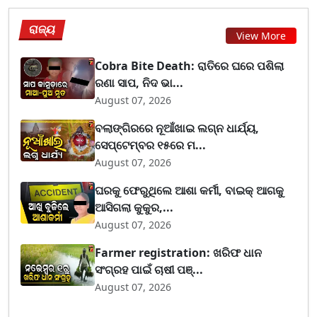
ରାଜ୍ୟ
View More
Cobra Bite Death: ରାତିରେ ଘରେ ପଶିଲା
ରଣା ସାପ, ନିଦ ଭା...
August 07, 2026
ବଲାଙ୍ଗିରରେ ନୂଆଁଖାଇ ଲଗ୍ନ ଧାର୍ଯ୍ୟ,
ସେପ୍ଟେମ୍ବର ୧୫ରେ ମ...
August 07, 2026
ଘରକୁ ଫେରୁଥିଲେ ଆଶା କର୍ମୀ, ବାଇକ୍ ଆଗକୁ
ଆସିଗଲା କୁକୁର,...
August 07, 2026
Farmer registration: ଖରିଫ ଧାନ
ସଂଗ୍ରହ ପାଇଁ ଚାଷୀ ପଞ୍...
August 07, 2026