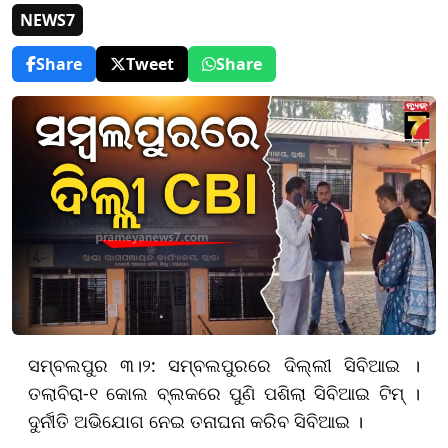
NEWS7
Share
Tweet
Share
ସମ୍ବଲପୁର ୩।୨: ସମ୍ବଲପୁରରେ ଦିଲ୍ଲୀ ସିବିଆଇ ।
ତଲାବିରା-୧ କୋଲ ବ୍ଲକରେ ପୁଣି ପଶିଲା ସିବିଆଇ ଟିମ୍ ।
ଦୁର୍ନୀତି ଅଭିଯୋଗ ନେଇ ତନାଘନା କରିବ ସିବିଆଇ ।