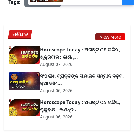
Tags:
prameyanews7
ପାଟଣେଶ୍ୱରୀଙ୍କ ନିକଟରେ ଲାଗି
ହେବ ନବାନ୍ନ
ରାଶିଫଳ
View More
Horoscope Today : ଅଗଷ୍ଟ ୦୭ ତାରିଖ,
ଶୁକ୍ରବାର ; ଜାଣନ୍...
August 07, 2026
ସିଂହ ରାଶି ବ୍ୟକ୍ତିଙ୍କ ସାମାଜିକ ସମ୍ମାନ ବଢ଼ିବ,
ନୂଆ କାମ...
August 06, 2026
Horoscope Today : ଅଗଷ୍ଟ ୦୬ ତାରିଖ,
ଗୁରୁବାର ; ଜାଣନ୍ତ...
August 06, 2026