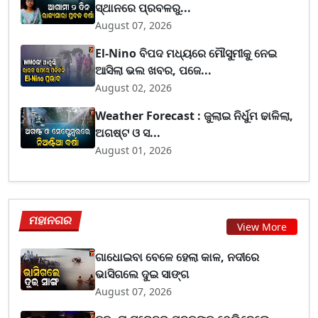
ସ୍ଥାନରେ ପ୍ରବଳରୁ...
August 07, 2026
El-Nino ବିପଦ ମଧ୍ୟରେ ମୌସୁମୀକୁ ନେଇ
ଆସିଲା ଭଲ ଖବର, ପଜେ...
August 02, 2026
Weather Forecast : ଜୁଲାଇ ନିର୍ଧୁମ ଢାଳିଲା,
ଅଗଷ୍ଟ ଓ ସ...
August 01, 2026
ମହାନଗର
View More
ଗାଧୋଇବା ବେଳେ ହେଲା କାଳ, ନଦୀରେ
ଭାସିଗଲେ ଦୁଇ ସାଙ୍ଗ
August 07, 2026