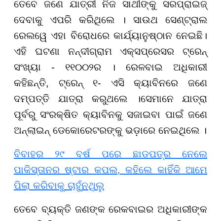
ତେବେ ଜଣେ ଯାତ୍ରୀ ନିଜ ସାଥୀଙ୍କୁ ସରପ୍ରାଇଜ୍
ଦେବାକୁ ଏପରି କରିଥିଲେ । ସାଉଥ ସେଣ୍ଟ୍ରାଲ
ରେଲୱେ ଏହା ବିରୋଧରେ କାର୍ଯ୍ୟାନୁଷ୍ଠାନ ନେଇଛି।
ଏହି ଘଟଣା ନନ୍ଦୀଗ୍ରାମ ଏକ୍ସପ୍ରେସର ଟ୍ରେନ୍
ସଂଖ୍ୟା - ୧୧୦୦୨ର । ରେଳବାଇ ଅଧିକାରୀ
କହିଛନ୍ତି, ଟ୍ରେନ୍ ୧- ଏସି କ୍ୟାବିନରେ ଜଣେ
ଦମ୍ପତ୍ତି ଯାତ୍ରା କରୁଥଲେ ।ସେମାନେ ଯାତ୍ରା
ପୂର୍ବରୁ ସଂରକ୍ଷିତ କ୍ୟାବିନକୁ ସଜାଇବା ପାଇଁ ଜଣେ
ଅନ୍ଲାଇନ୍ ଡେକୋରେଟରଙ୍କୁ ଭଡ଼ାରେ ନେଇଥିଲେ ।
ବିବାହର ୨୯ ବର୍ଷ ପରେ ଛାଡପତ୍ର ନେଲେ
ପାକିସ୍ତାନର ଷ୍ଟାର କପଲ, କହିଲେ କାହିଁକି ଆମେ
ପିଲା କରିବାକୁ ଚାହୁଁନଥିଲୁ
ତେବେ ବ୍ୟକ୍ତି ଜଣଙ୍କ ରେକବାଇର ଅଧିକାରୀଙ୍କ