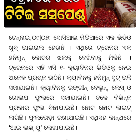
ଚେନ୍ନାଇ
,୦୯
|
୦୭
:
ସୋସିଆଲ ମିଡିଆରେ ଏକ ଭିଡିଓ
ଖୁବ୍ ଭାଇରାଲ ହେଉଛି । ଏଥିରେ ଟ୍ରେନର ଏକ
ହନିମୁନ୍ କୋଚର ଝଲକ୍ ଦେଖିବାକୁ ମିଳିଛି ।
ଟ୍ରେନରେ ଏହି ଏସି ୧- କ୍ୟାବିନର ଭିଡିଓକୁ ନେଇ
ଅନେକ ପ୍ରଶ୍ନ ଉଠିଛି। କ୍ୟାବିନକୁ ହନିମୁନ୍ ସୁଟ୍ ଭଳି
ସଜାଯାଇଛି। କ୍ୟାବିନକୁ ରଙ୍ଗୀନ୍ ବେଲୁନ୍, ଲେସ୍ ଓ
ଗୋଲାପ ଫୁଲରେ ସଜାଯାଇଛି। ତଳେ ବିଭିନ୍ନ
ପ୍ରକାର ଫୁଲ ବିଛାଯାଇଛି। ଛୋଟ ଛୋଟ ଲାଇଟ୍
ଲାଗିଛି। ଫୁଲତୋଡ଼ା ରଖାଯାଇଛି। ଏଥିସହ କାନ୍ଥରେ
‘ଆଇ ଲଭ୍ ୟୁ' ଲେଖାଯାଇଛି।