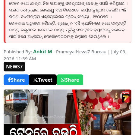
ତେବେ ଜଣେ ଯାତ୍ରୀ ନିଜ ସାଥୀଙ୍କୁ ସରପ୍ରାଇଜ୍ ଦେବାକୁ ଏପରି କରିଥିଲେ ।
ସାଉଥ ସେଣ୍ଟ୍ରାଲ ରେଲୱେ ଏହା ବିରୋଧରେ କାର୍ଯ୍ୟାନୁଷ୍ଠାନ ନେଇଛି। ଏହି
ଘଟଣା ନନ୍ଦୀଗ୍ରାମ ଏକ୍ସପ୍ରେସର ଟ୍ରେନ୍ ସଂଖ୍ୟା - ୧୧୦୦୨ର ।
ରେଳବାଇ ଅଧିକାରୀ କହିଛନ୍ତି, ଟ୍ରେନ୍ ୧- ଏସି କ୍ୟାବିନରେ ଜଣେ ଦମ୍ପତ୍ତି
ଯାତ୍ରା କରୁଥଲେ ।ସେମାନେ ଯାତ୍ରା ପୂର୍ବରୁ ସଂରକ୍ଷିତ କ୍ୟାବିନକୁ ସଜାଇବା
ପାଇଁ ଜଣେ ଅନ୍ଲାଇନ୍ ଡେକୋରେଟରଙ୍କୁ ଭଡ଼ାରେ ନେଇଥିଲେ ।
Ankit M
Published By:
- Prameya-News7 Bureau | July 09,
2026 11:59 AM
NEWS7
Share
Tweet
Share