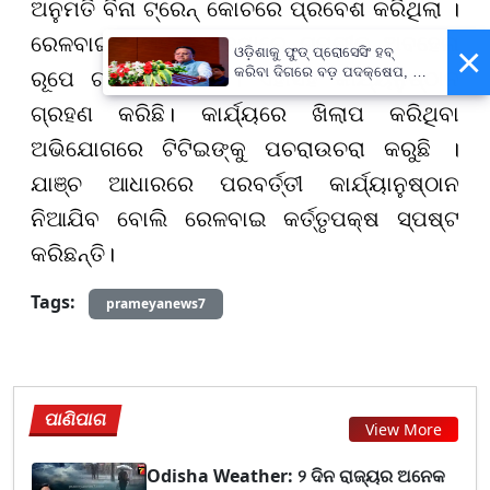
ଅନୁମତି ବିନା ଟ୍ରେନ୍ କୋଚରେ ପ୍ରବେଶ କରିଥିଲା ।
ରେଳବାଇ ଏହାକୁ ସୁରକ୍ଷାରେ ଗମ୍ଭୀର ଅବହେଳା
×
ଓଡ଼ିଶାକୁ ଫୁଡ୍ ପ୍ରୋସେସିଂ ହବ୍
କରିବା ଦିଗରେ ବଡ଼ ପଦକ୍ଷେପ, ୪୨
ରୂପେ ଗ୍ରହଣ କରିଛି । ଏହାସହ କାର୍ଯ୍ୟନୁଷ୍ଠାନ
ହଜାରରୁ ଅଧିକ ନିଯୁକ୍ତି ସୁଯୋଗ
ଗ୍ରହଣ କରିଛି। କାର୍ଯ୍ୟରେ ଖିଲାପ କରିଥିବା
ଅଭିଯୋଗରେ ଟିଟିଇଙ୍କୁ ପଚରାଉଚରା କରୁଛି ।
ଯାଞ୍ଚ ଆଧାରରେ ପରବର୍ତ୍ତୀ କାର୍ଯ୍ୟାନୁଷ୍ଠାନ
ନିଆଯିବ ବୋଲି ରେଳବାଇ କର୍ତ୍ତୃପକ୍ଷ ସ୍ପଷ୍ଟ
କରିଛନ୍ତି।
Tags:
prameyanews7
ପାଣିପାଗ
View More
Odisha Weather: ୨ ଦିନ ରାଜ୍ୟର ଅନେକ