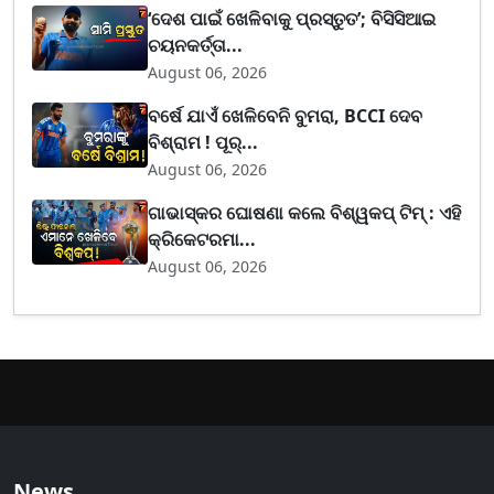
‘ଦେଶ ପାଇଁ ଖେଳିବାକୁ ପ୍ରସ୍ତୁତ’; ବିସିସିଆଇ
ଚୟନକର୍ତ୍ତା...
August 06, 2026
ବର୍ଷେ ଯାଏଁ ଖେଳିବେନି ବୁମରା, BCCI ଦେବ
ବିଶ୍ରାମ ! ପୂର୍...
August 06, 2026
ଗାଭାସ୍କର ଘୋଷଣା କଲେ ବିଶ୍ୱକପ୍ ଟିମ୍ : ଏହି
କ୍ରିକେଟରମା...
August 06, 2026
News