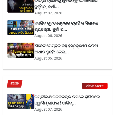
ଚଳନ୍ତା ଟ୍ରେନରୁ ଯୁବକଙ୍କୁ ଠେଲିଦେଲେ
ଦୁର୍ବୃତ୍ତ, ବର୍ଷା...
August 07, 2026
ବଦଳିବ ଭୁବନେଶ୍ବରର ଟ୍ରାଫିକ ସିଗନାଲ
ବ୍ୟବସ୍ଥା, ଦୁର୍ଗା ପ...
August 06, 2026
‘ସିନେଟ ମେମ୍ବର କହି ହସ୍ତକ୍ଷେପ କରିବା
ଆଧାର ନୁହେଁ’: ରେଭ...
August 06, 2026
ଖେଳ
View More
ଗମ୍ଭୀର-ଅଗରକରଙ୍କ ଉପରେ ରାଗିଗଲେ
ଓ୍ୱାସିମ୍ ଜାଫର ! ଆକିବ୍...
August 07, 2026