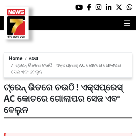
☰
Home
ଦେଶ
ଟ୍ରେନ୍ ଭିତରେ ଚଉଠି ! ଏକ୍ସପ୍ରେସ୍ AC କୋଚରେ ଗୋଲାପର
ସେଜ ଏବଂ ବେଲୁନ
ଟ୍ରେନ୍ ଭିତରେ ଚଉଠି ! ଏକ୍ସପ୍ରେସ୍
AC କୋଚରେ ଗୋଲାପର ସେଜ ଏବଂ
ବେଲୁନ