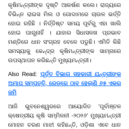
କୃଷିମନ୍ତ୍ରୀଙ୍କ ଦୃଷ୍ଟି ଆକର୍ଷଣ କଲେ। ରାଜ୍ୟରେ
ବିଭିନ୍ନ ରାଇସ ମିଲ ଓ ଗୋଦାମରେ ଚାଉଳ ଭର୍ତ୍ତି
ହୋଇ ରହିଛି । ନିର୍ଦ୍ଦିଷ୍ଟ ସମୟ ପୂର୍ବରୁ ଏହା ଖାଲି
ହୋଇ ପାରୁନାହିଁ । ଯାହାର ସିଧାସଳଖ ପ୍ରଭାବ
ମଣ୍ଡିରେ ଧାନ ସଂଗ୍ରହ ବେଳେ ପଡୁଛି। ଏମିତି କିଛି
ସମସ୍ୟାକୁ କେନ୍ଦ୍ର କୃଷିମନ୍ତ୍ରୀଙ୍କ ସାମ୍ନାରେ
ଉପସ୍ଥାପନ କରିଛନ୍ତି ମୁଖ୍ୟମନ୍ତ୍ରୀ।
Also Read:
ପୂର୍ତ୍ତ ବିଭାଗ ସହକାରୀ ଯନ୍ତ୍ରୀଙ୍କ
ଅମାପ ସମ୍ପତ୍ତି, ରେଡ୍ରେ ଠାବ ହେଲାଣି ୬୫ ଏକର
ଜମି
ଆଜି ଭୁବନେଶ୍ୱରରେ ଆୟୋଜିତ 'ପୂର୍ବାଞ୍ଚଳ
କ୍ଷେତ୍ରୀୟ କୃଷି ସମ୍ମିଳନୀ -୨୦୨୬' ମୁଖ୍ୟମନ୍ତ୍ରୀ
ମୋହନ ଚରଣ ମାଝୀ କହିଛନ୍ତି, ଓଡ଼ିଶା ଏବେ ଧାନ