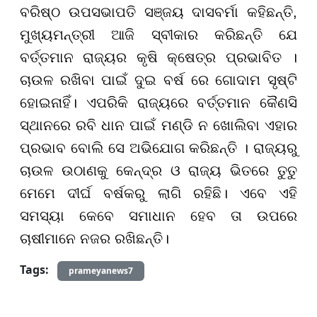
ବରିଷ୍ଠ ଉପସଭାପତି ସଞ୍ଜୟ ଦାସବର୍ମା କହିଛନ୍ତି,
ମୁଖ୍ୟମନ୍ତ୍ରୀ ଆଜି ସ୍ବୀକାର କରିଛନ୍ତି ଯେ
ବର୍ତ୍ତମାନ ରାଜ୍ୟର କୃଷି କ୍ଷେତ୍ର ପ୍ରଭାବିତ ।
ଚାଉଳ ରଖିବା ପାଇଁ ଦୁଇ ବର୍ଷ ରେ ଗୋଦାମ ସୃଷ୍ଟି
ହୋଇନାହିଁ। ଏପରିକି ରାଜ୍ୟରେ ବର୍ତ୍ତମାନ କୈଣସି
ସ୍ଥାନରେ ରବି ଧାନ ପାଇଁ ମଣ୍ଡି ନ ଖୋଲିବା ଏହାର
ପ୍ରଭାବ ବୋଲି ସେ ଅଭିଯୋଗ କରିଛନ୍ତି । ରାଜ୍ୟରୁ
ଚାଉଳ ଉଠାଣକୁ କେନ୍ଦ୍ର ଓ ରାଜ୍ୟ ଭିତରେ ତୁତୁ
ମେମେ ଦୀର୍ଘ ବର୍ଷକରୁ ଲାଗି ରହିଛି। ଏବେ ଏହି
ସମସ୍ୟା କେବେ ସମାଧାନ ହେବ ତା ଉପରେ
ଚାଷୀମାନେ ନଜର ରଖିଛନ୍ତି।
Tags:
prameyanews7