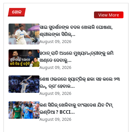
ଖେଳ
View More
ସାଇ ସୁଦର୍ଶନଙ୍କ ବଦଳ ଖେଳାଳି ଘୋଷଣା,
ଶ୍ରୀଲଙ୍କା ସିରିଜ୍...
August 09, 2026
ହଠାତ୍ ରାତି ଅଧରେ ମୁଖ୍ୟମନ୍ତ୍ରୀଙ୍କୁ ଜମି
ଖଣ୍ଡେ ଦେବାକୁ...
August 09, 2026
ଶେଷ ଓଭରରେ ହ୍ୟାଟ୍ରିକ୍ ଛକା ସହ କଲେ ୨୩
ରନ୍, ଡ୍ର’ ହେବାକ...
August 09, 2026
କଣ ସିରିଜ୍ ଖେଳିବାକୁ ବାଂଲାଦେଶ ଯିବ ଟିମ୍
ଇଣ୍ଡିଆ ? BCCI...
August 09, 2026