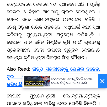
ଉତ୍ପାଦନରେ ଦେଶରେ ୨ୟ ସ୍ଥାନରେ ଅଛି । ପୂର୍ବରୁ
କେରଳ ଓ ବିହାର ଆମଠାରୁ ଚାଉଳ ନେଉଥିଲେ ।
ହେଲେ ଏବେ ସେମାନଙ୍କର ଉତ୍ପାଦନ ବଢିଛି ।
ତେଣୁ ଓଡ଼ିଶା ଚାଉଳ ପଡ଼ିରହୁଛି। ଏଥିପାଇଁ ବ୍ୟବସ୍ଥା
କରିବାକୁ ମୁଖ୍ୟମନ୍ତ୍ରୀ ଅନୁରୋଧ କରିଛନ୍ତି ।
ସେପଟେ ଧାନ ସହିତ ମିଶ୍ରିତ କୃଷି ପାଇଁ ଚାଷୀଙ୍କୁ
ପ୍ରୋତ୍ସାହନ ଦେବା ଉପରେ ଗୁରୁତ୍ବ ଦେଇଛନ୍ତି
କେନ୍ଦ୍ର କୃଷିମନ୍ତ୍ରୀ ଶିବରାଜ ସିଂହ ଚୌହାନ।
Also Read:
ରାଜ୍ୟ ସରକାରଙ୍କୁ ଘେରିଲା ବିଜେଡି,
ଦୁଇ ବର୍ଷରେ ଚାଉଳ ରଖିବାକୁ ଗୋଦାମ
×
ଜବତ ବାଇକ ଥାନାରୁ ବିକ୍ରି ଘଟଣା,
ତଦନ୍ତ ନିର୍ଦ୍ଦେଶ ଦେଲେ ଏସପି
କରିପାରିଲେନି...
ସେପଟେ ମୁଖ୍ୟମନ୍ତ୍ରୀ କେନ୍ଦ୍ରମନ୍ତ୍ରୀଙ୍କ
ପାଖରେ କରିଥିବାଲ ଦାବିକୁ ନେଇ ଘେରିଛି ବିଜେଡି ।