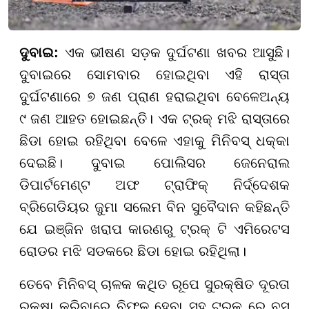
ଦୁବାଇ:
ଏକ ଭୀଷଣ ସଡ଼କ ଦୁର୍ଘଟଣା ଖବର ଆସୁଛି।
ଦୁବାଇରେ ସୋମବାର ହୋଇଥିବା ଏହି ରାସ୍ତା
ଦୁର୍ଘଟଣାରେ ୭ ଜଣ ପ୍ରାଣ ହରାଇଥିବା ବେଳେଅନ୍ୟ
୯ ଜଣ ଆହତ ହୋଇଛନ୍ତି। ଏକ ଟ୍ରକ୍ ମଝି ରାସ୍ତାରେ
ଛିଡା ହୋଇ ରହିଥିବା ବେଳେ ଏହାକୁ ମିନିବସ୍ ଧକ୍କା
ଦେଇଛି। ଦୁବାଇ ପୋଲିସର ଜେନେରାଲ
ଡିପାର୍ଟମେଣ୍ଟ ଅଫ ଟ୍ରାଫିକ୍ ନିର୍ଦ୍ଦେଶକ
ବ୍ରିଗେଡିୟର ଜୁମା ସଲେମ ବିନ ସୁବୈଦାନ କହିଛନ୍ତି
ଯେ ଇଞ୍ଜିନ ଖରାପ କାରଣରୁ ଟ୍ରକ୍ ଟି ଏମିରେଟସ
ରୋଡର ମଝି ସଡକରେ ଛିଡା ହୋଇ ରହିଥିଲା।
ତେବେ ମିନିବସ୍ ଚାଳକ କଥିତ ରୂପେ ସୁରକ୍ଷିତ ଦୂରତା
ରକ୍ଷା କରିବାରେ ବିଫଳ ହେବା ସହ ଟ୍ରକ୍ ରେ ବସ୍