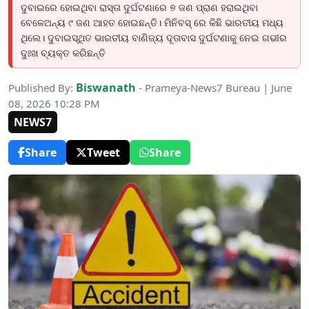
ଦୁବାଇରେ ହୋଇଥିବା ରାସ୍ତା ଦୁର୍ଘଟଣାରେ ୭ ଜଣ ପ୍ରାଣ ହରାଇଥିବା
ବେଳେଅନ୍ୟ ୯ ଜଣ ଆହତ ହୋଇଛନ୍ତି। ମିନିବସ୍ ରେ କିଛି ଭାରତୀୟ ମଧ୍ୟ
ଥିଲେ। ଦୁବାଇସ୍ଥିତ ଭାରତୀୟ ବାଣିଜ୍ୟ ଦୂତାବାସ ଦୁର୍ଘଟଣାକୁ ନେଇ ଗଭୀର
ଦୁଃଖ ବ୍ୟକ୍ତ କରିଛନ୍ତି
Biswanath
Published By:
- Prameya-News7 Bureau | June
08, 2026 10:28 PM
NEWS7
Share
Tweet
Share