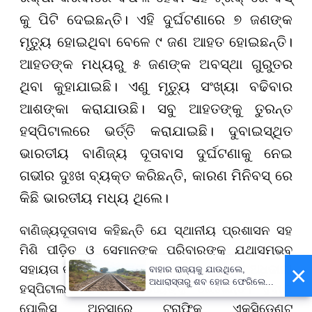
କୁ ପିଟି ଦେଇଛନ୍ତି। ଏହି ଦୁର୍ଘଟଣାରେ ୭ ଜଣଙ୍କ
ମୃତ୍ୟୁ ହୋଇଥିବା ବେଳେ ୯ ଜଣ ଆହତ ହୋଇଛନ୍ତି।
ଆହତଙ୍କ ମଧ୍ୟରୁ ୫ ଜଣଙ୍କ ଅବସ୍ଥା ଗୁରୁତର
ଥିବା କୁହାଯାଇଛି। ଏଣୁ ମୃତ୍ୟୁ ସଂଖ୍ୟା ବଢିବାର
ଆଶଙ୍କା କରାଯାଉଛି। ସବୁ ଆହତଙ୍କୁ ତୁରନ୍ତ
ହସ୍ପିଟାଲରେ ଭର୍ତ୍ତି କରାଯାଇଛି। ଦୁବାଇସ୍ଥିତ
ଭାରତୀୟ ବାଣିଜ୍ୟ ଦୂତାବାସ ଦୁର୍ଘଟଣାକୁ ନେଇ
ଗଭୀର ଦୁଃଖ ବ୍ୟକ୍ତ କରିଛନ୍ତି, କାରଣ ମିନିବସ୍ ରେ
କିଛି ଭାରତୀୟ ମଧ୍ୟ ଥିଲେ।
ବାଣିଜ୍ୟଦୂତାବାସ କହିଛନ୍ତି ଯେ ସ୍ଥାନୀୟ ପ୍ରଶାସନ ସହ
ମିଶି ପୀଡ଼ିତ ଓ ସେମାନଙ୍କ ପରିବାରଙ୍କୁ ଯଥାସମ୍ଭବ
ସହାୟତା କରିବାକୁ ଉଦ୍ୟମ କରାଯାଉଛି। ଦୂତାବାସ ଅଧିକାରୀ
×
ବାହାର ରାଜ୍ୟକୁ ଯାଉଥିଲେ,
ଅଧାରାସ୍ତାରୁ ଶବ ହୋଇ ଫେରିଲେ...
ହସ୍ପିଟାଲ ପହଞ୍ଚି ଭାରତୀୟଙ୍କୁ ଭେଟିଛନ୍ତି। ଦୁବାଇ
ପୋଲିସ ଅନୁସାରେ ଟ୍ରାଫିକ ଏକ୍ସିଡେଣ୍ଟ