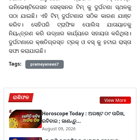
ଇନିଭେଷ୍ଟିଗେସନ ସେକ୍ସନର ଟିମ୍ କୁ ଦୁର୍ଘଟଣା ସ୍ଥଳକୁ
ପଠା ଯାଇଛି। ଏହି ଟିମ୍ ଦୁର୍ଘଟଣାର ସଠିକ କାରଣ ଯାଞ୍ଚ
କରିବ। ସେହିପରି ଟ୍ରାଫିକ ପୋଲିସ ଯାତାୟାତକୁ
ନିୟନ୍ତ୍ରଣ କରି ଉଦ୍ଧାର କାର୍ଯ୍ୟରେ ସହାୟତା କରିଥିଲା।
ଦୁର୍ଘଟଣାରେ କ୍ଷତିଗ୍ରସ୍ତ ଟ୍ରକ୍ ଓ ବସ୍ କୁ ହଟାଇ ରାସ୍ତା
ସଫା କରାଯାଇଛି।
Tags:
prameyanews7
ରାଶିଫଳ
View More
Horoscope Today : ଅଗଷ୍ଟ ୦୯ ତାରିଖ,
ରବିବାର ; ଜାଣନ୍ତୁ...
August 09, 2026