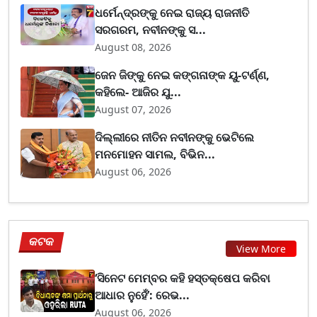
ଧର୍ମେନ୍ଦ୍ରଙ୍କୁ ନେଇ ରାଜ୍ୟ ରାଜନୀତି
ସରଗରମ, ନବୀନଙ୍କୁ ସ...
August 08, 2026
ଜେନ ଜିଙ୍କୁ ନେଇ କଙ୍ଗନାଙ୍କ ୟୁ-ଟର୍ଣ୍ଣ,
କହିଲେ- ଆଜିର ଯୁ...
August 07, 2026
ଦିଲ୍ଲୀରେ ନୀତିନ ନବୀନଙ୍କୁ ଭେଟିଲେ
ମନମୋହନ ସାମଲ, ବିଭିନ...
August 06, 2026
କଟକ
View More
‘ସିନେଟ ମେମ୍ବର କହି ହସ୍ତକ୍ଷେପ କରିବା
ଆଧାର ନୁହେଁ’: ରେଭ...
August 06, 2026