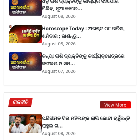
ଧନୁ ରାଶି ବ୍ୟକ୍ତିଙ୍କୁ ଭାଗ୍ୟର ସହଯୋଗ
ମିଳିବ, ନୂଆ କାମର...
August 08, 2026
Horoscope Today : ଅଗଷ୍ଟ ୦୮ ତାରିଖ,
ଶନିବାର ; ଜାଣନ୍ତୁ...
August 08, 2026
କନ୍ୟା ରାଶି ବ୍ୟକ୍ତିଙ୍କୁ କାର୍ଯ୍ୟକ୍ଷେତ୍ରରେ
ସଫଳତା ଓ ସମ...
August 07, 2026
ରାଜନୀତି
View More
ପରିସୀମନ ବିନା ମହିଳାଙ୍କ ଲାଗି କୋଟା ଚାହୁଁଛନ୍ତି
ରାହୁଲ ଗ...
August 08, 2026