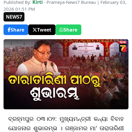
Kirti
Published By:
- Prameya-News7 Bureau | February 03,
2026 01:51 PM
NEWS7
Share
Tweet
Share
ବ୍ରହ୍ମପୁର ୦୩।୦୨: ମୁଖ୍ୟମନ୍ତ୍ରୀ କନ୍ୟା ବିବାହ
ଯୋଜନାର ଶୁଭାରମ୍ଭ । ଗଞ୍ଜାମର ମା’ ତାରାତାରିଣୀ