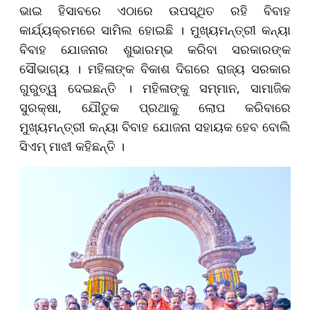
ଭାଇ ହିସାବରେ ଏଠାରେ ଉପସ୍ଥିତ ରହି ବିବାହ
କାର୍ଯ୍ୟକ୍ରମରେ ସାମିଲ ହୋଇଛି । ମୁଖ୍ୟମନ୍ତ୍ରୀ କନ୍ୟା
ବିବାହ ଯୋଜନାର ଶୁଭାରମ୍ଭ କରିବା ସରକାରଙ୍କ
ସୌଭାଗ୍ୟ । ମହିଳାଙ୍କ ବିକାଶ ଦିଗରେ ରାଜ୍ୟ ସରକାର
ଗୁରୁତ୍ୱ ଦେଇଛନ୍ତି । ମହିଳାଙ୍କୁ ସମ୍ମାନ, ସାମାଜିକ
ସୁରକ୍ଷା, ଯୌତୁକ ପ୍ରଥାକୁ ଲୋପ କରିବାରେ
ମୁଖ୍ୟମନ୍ତ୍ରୀ କନ୍ୟା ବିବାହ ଯୋଜନା ସହାୟକ ହେବ ବୋଲି
ସିଏମ୍ ମାଝୀ କହିଛନ୍ତି ।