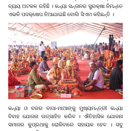
ବ୍ୟୟ ଅଟକଳ ରହିଛି । କନ୍ୟା ସନ୍ତାନର ସୁରକ୍ଷା ନିମନ୍ତେ
ଏଭଳି ପଦକ୍ଷେପ ନିଆଯାଇଛି ବୋଲି ସିଏମ କହିଛନ୍ତି ।
କନ୍ୟା ଓ ବରର ବାପା-ମାଆଙ୍କୁ ମୁଖ୍ୟମନ୍ତ୍ରୀ କନ୍ୟା
ବିବାହ ଯୋଜନା ଉତ୍ସାହିତ କରିବ । ଐତିହାସିକ ଯୋଜନା
ସମାଜର କୁପ୍ରଥାକୁ ରୋକିବାରେ ସହାୟକ ହେବ । ସବୁ