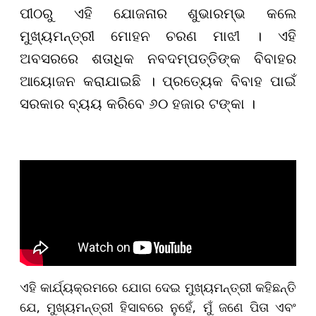
ପୀଠରୁ ଏହି ଯୋଜନାର ଶୁଭାରମ୍ଭ କଲେ
ମୁଖ୍ୟମନ୍ତ୍ରୀ ମୋହନ ଚରଣ ମାଝୀ । ଏହି
ଅବସରରେ ଶତାଧିକ ନବଦମ୍ପତ୍ତିଙ୍କ ବିବାହର
ଆୟୋଜନ କରାଯାଇଛି । ପ୍ରତ୍ୟେକ ବିବାହ ପାଇଁ
ସରକାର ବ୍ୟୟ କରିବେ ୬୦ ହଜାର ଟଙ୍କା ।
ଏହି କାର୍ଯ୍ୟକ୍ରମରେ ଯୋଗ ଦେଇ ମୁଖ୍ୟମନ୍ତ୍ରୀ କହିଛନ୍ତି
ଯେ, ମୁଖ୍ୟମନ୍ତ୍ରୀ ହିସାବରେ ନୁହେଁ, ମୁଁ ଜଣେ ପିତା ଏବଂ