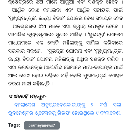
କ୍ଷେତ୍ରରେ ଝିଅ ମାନେ ଆଗୁଆ ଏବଂ ସଶକ୍ତ ହେବେ ।
ଆର୍ଥିକ ବୋଝ କମାଇବା ଏବଂ ଆର୍ଥିକ ସହାୟତା ପାଇଁ
‘ମୁଖ୍ୟମନ୍ତ୍ରୀ କନ୍ୟା ବିବାହ’ ଯୋଜନା ବେଶ ସହାୟକ ହେବ
। ଅନଗ୍ରସର ଝିଅ ମାନେ ଏହା ଦ୍ୱାରା ଉପକୃତ ହେବେ ।
ସାମାଜିକ ବ୍ୟବସ୍ଥାରେ ସୁଧାର ଆସିବ । ‘ସୁଭଦ୍ରା’ ଯୋଜନା
ମାଧ୍ୟମରେ ଏକ କୋଟି ମହିଳାଙ୍କୁ ସାମିଲ କରିବାରେ
ସରକାର ସକ୍ଷମ । ‘ସୁଭଦ୍ରା’ ଯୋଜନା ଏବଂ ‘ମୁଖ୍ୟମନ୍ତ୍ରୀ
କନ୍ୟା ବିବାହ’ ଯୋଜନା ମହିଳାଙ୍କୁ ଅଧିକ ସଶକ୍ତ କରିବ ।
ଏହା ଭଗବାନଙ୍କ ଆଶୀର୍ବାଦ ସେମାନେ ମାଆ-ବାପାଙ୍କ ପାଇଁ
ଆଉ ବୋଝ ହୋଇ ରହିବେ ନାହିଁ ବୋଲି ମୁଖମନ୍ତ୍ରୀ ମୋହନ
ଚରଣ ମାଝୀ କହିଛନ୍ତି ।
ଏ ଖବରବି ପଢନ୍ତୁ:-
ବାଂଲାଦେଶ ଅନୁପ୍ରବେଶକାରୀଙ୍କୁ ୨ ବର୍ଷ ସଜା,
ଭୁବନେଶ୍ବର ଷ୍ଟେସନରୁ ଗିରଫ ହୋଇଥିଲେ ୯ ବଂଲାଦେଶୀ
Tags:
prameyanews7