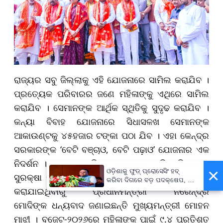
ରାଜ୍ୟର ସବୁ ଜିଲ୍ଲାକୁ ଏହି ଯୋଜନାରେ ସାମିଲ କରାଯିବ ।
ପ୍ରତ୍ୟେକ ପରିବାରର ଜଣେ ମହିଳାଙ୍କୁ ଏଥିରେ ସାମିଲ
କରାଯିବ । ସେମାନଙ୍କ ଆର୍ଥିକ ସ୍ଥିତିକୁ ସୁଦୃଢ କରାଯିବ ।
କନ୍ୟା ବିବାହ ଯୋଜନାରେ ସିଧାସଳଖ ସେମାନଙ୍କ
ଆକାଉଣ୍ଟକୁ ୪୫ହଜାର ଟଙ୍କା ପଠା ଯିବ । ଏହା କେନ୍ଦ୍ର
ସରକାରଙ୍କ ‘ବେଟି ବଞ୍ଚାଓ, ବେଟି ପଢ଼ାଓ’ ଯୋଜନାର ଏକ
ନିଦର୍ଶନ । ଏହାଛଡ଼ା ଯୁନିୟନ ବଜେଟରେ ମହିଳା ବିକାଶ ଓ
×
ଓଡ଼ିଶାକୁ ଫୁଡ୍ ପ୍ରୋସେସିଂ ହବ୍
ସୁରକ୍ଷା ପାଇଁ ୯ ଲକ୍ଷ କୋଟି ଟଙ୍କାର ବ୍ୟୟ ଅଟକଳ
କରିବା ଦିଗରେ ବଡ଼ ପଦକ୍ଷେପ, ୪୨
କରାଯାଇଥିବାରୁ ପ୍ରଧାନମନ୍ତ୍ରୀ ନରେନ୍ଦ୍ର
ହଜାରରୁ ଅଧିକ ନିଯୁକ୍ତି ସୁଯୋଗ
ମୋଦିଙ୍କ ଧନ୍ୟବାଦ ଜଣାଇଛନ୍ତି ମୁଖ୍ୟମନ୍ତ୍ରୀ ମୋହନ
ମାଝୀ । ବଜେଟ-୨୦୨୬ରେ ମହିଳାଙ୍କ ପାଇଁ ୯.୪ ପ୍ରତିଶତ