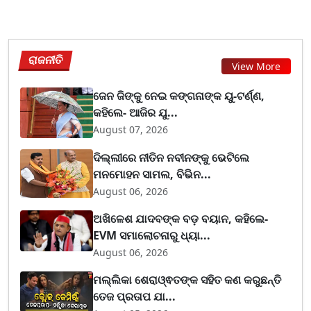
ରାଜନୀତି
View More
ଜେନ ଜିଙ୍କୁ ନେଇ କଙ୍ଗନାଙ୍କ ୟୁ-ଟର୍ଣ୍ଣ,
କହିଲେ- ଆଜିର ଯୁ...
August 07, 2026
ଦିଲ୍ଲୀରେ ନୀତିନ ନବୀନଙ୍କୁ ଭେଟିଲେ
ମନମୋହନ ସାମଲ, ବିଭିନ...
August 06, 2026
ଅଖିଳେଶ ଯାଦବଙ୍କ ବଡ଼ ବୟାନ, କହିଲେ-
EVM ସମାଲୋଚନାରୁ ଧ୍ୟା...
August 06, 2026
ମଲ୍ଲିକା ଶେରାଓ୍ଵତଙ୍କ ସହିତ କଣ କରୁଛନ୍ତି
ତେଜ ପ୍ରତାପ ଯା...