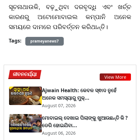
ସୂଚନାଥାଉକି, ବଢ଼ୁଥିବା ଦରବୃଦ୍ଧି ଏବଂ ଖର୍ଚ୍ଚ
କାରଣରୁ ଅଟୋମୋବାଇଲ କମ୍ପାନି ଅନେକ
ସମୟରେ ଦାମରେ ପରିବର୍ତ୍ତନ କରିଥାନ୍ତି।
Tags:
prameyanews7
ଜୀବନଚର୍ଯ୍ୟା
View More
Ajwain Health: କେବଳ ସ୍ଵାଦ ନୁହେଁ
ଅନେକ ସମସ୍ୟାରୁ ମୁକ୍...
August 07, 2026
ମୋବାଇଲ୍ ଦେଖାଇ ପିଲାଙ୍କୁ ଖୁଆଉଛନ୍ତି କି ?
ଡେରି ହୋଇଯିବା...
August 06, 2026