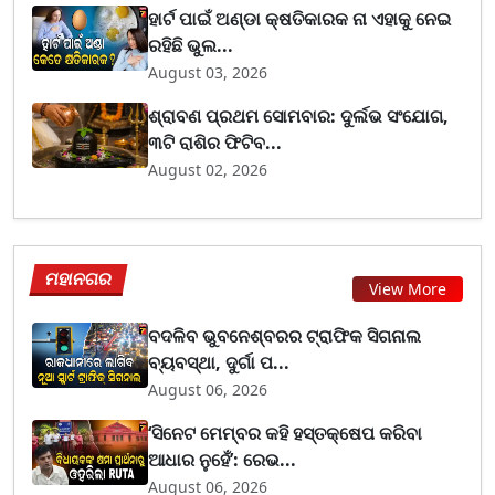
ହାର୍ଟ ପାଇଁ ଅଣ୍ଡା କ୍ଷତିକାରକ ନା ଏହାକୁ ନେଇ
ରହିଛି ଭୁଲ...
August 03, 2026
ଶ୍ରାବଣ ପ୍ରଥମ ସୋମବାର: ଦୁର୍ଲଭ ସଂଯୋଗ,
୩ଟି ରାଶିର ଫିଟିବ...
August 02, 2026
ମହାନଗର
View More
ବଦଳିବ ଭୁବନେଶ୍ବରର ଟ୍ରାଫିକ ସିଗନାଲ
ବ୍ୟବସ୍ଥା, ଦୁର୍ଗା ପ...
August 06, 2026
‘ସିନେଟ ମେମ୍ବର କହି ହସ୍ତକ୍ଷେପ କରିବା
ଆଧାର ନୁହେଁ’: ରେଭ...
August 06, 2026