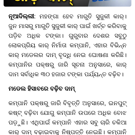
ନୂଆଦିଲ୍ଲୀ
: ମହଙ୍ଗା ହେବ ମାରୁତି ସୁଜୁକୀ କାର୍।
ଜୁନ ମାସରୁ ମାରୁତି ସୁଜୁକୀ କାର୍ ପାଇଁ ଖର୍ଚ୍ଚ କରିବାକୁ
ପଡ଼ିବ ଅଧିକ ଟଙ୍କା। ଗୁରୁବାର ଦେଶର ସବୁଠୁ
ଲୋକପ୍ରିୟ କାର୍ ନିର୍ମାତା କମ୍ପାନି, ଏହାର ବିଭିନ୍ନ
କାର୍ ମଡେଲର ଦାମ୍ ବୃଦ୍ଧି ନେଇ ଘୋଷଣା କରିଛି।
କମ୍ପାନିର ପକ୍ଷରୁ ଜାରି ସୂଚନା ଅନୁସାରେ, କାର୍
ଦାମ ସର୍ବାଧିକ ୩୦ ହଜାର ଟଙ୍କା ପର୍ଯ୍ୟନ୍ତ ବଢ଼ିବ।
ମଡେଲ ହିସାବରେ ବଢ଼ିବ ଦାମ୍
କମ୍ପାନି ପକ୍ଷରୁ ଜାରି ବିବୃତ୍ତି ଅନୁସାରେ, ଇନପୁଟ୍
କଷ୍ଟ୍ ବଢ଼ିବା ଯୋଗୁ କମ୍ପାନି ଉପରେ ଅଧିକ ବୋଝ
ପଡ଼ୁଛି। ଏଥିପାଇଁ କମ୍ପାନି ଏହାର ସବୁ ଚାରି ଚକିଆ
କାର୍ ଦାମ୍ ବଢ଼ାଇବାକୁ ନିଷ୍ପତ୍ତି ନେଇଛି। କମ୍ପାନି