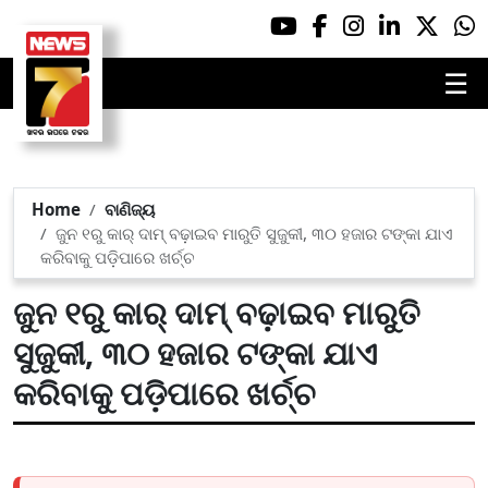
☰
Home
ବାଣିଜ୍ୟ
ଜୁନ ୧ରୁ କାର୍ ଦାମ୍ ବଢ଼ାଇବ ମାରୁତି ସୁଜୁକୀ, ୩୦ ହଜାର ଟଙ୍କା ଯାଏ
କରିବାକୁ ପଡ଼ିପାରେ ଖର୍ଚ୍ଚ
ଜୁନ ୧ରୁ କାର୍ ଦାମ୍ ବଢ଼ାଇବ ମାରୁତି
ସୁଜୁକୀ, ୩୦ ହଜାର ଟଙ୍କା ଯାଏ
କରିବାକୁ ପଡ଼ିପାରେ ଖର୍ଚ୍ଚ