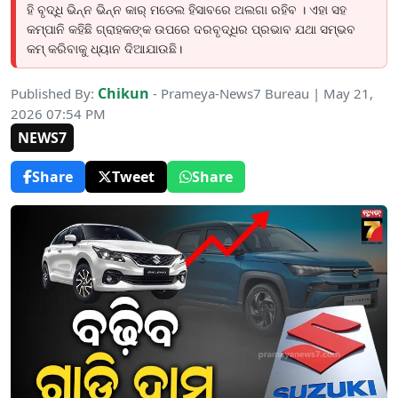
ହି ବୃଦ୍ଧି ଭିନ୍ନ ଭିନ୍ନ କାର୍ ମଡେଲ ହିସାବରେ ଅଲଗା ରହିବ । ଏହା ସହ
କମ୍ପାନି କହିଛି ଗ୍ରାହକଙ୍କ ଉପରେ ଦରବୃଦ୍ଧିର ପ୍ରଭାବ ଯଥା ସମ୍ଭବ
କମ୍ କରିବାକୁ ଧ୍ୟାନ ଦିଆଯାଉଛି।
Chikun
Published By:
- Prameya-News7 Bureau | May 21,
2026 07:54 PM
NEWS7
Share
Tweet
Share