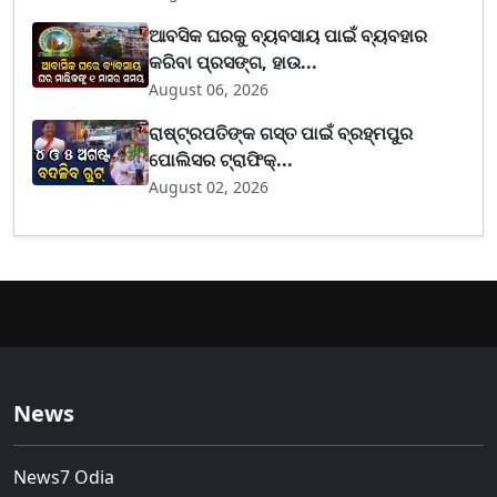
ଆବସିକ ଘରକୁ ବ୍ୟବସାୟ ପାଇଁ ବ୍ୟବହାର
କରିବା ପ୍ରସଙ୍ଗ, ହାଉ...
August 06, 2026
ରାଷ୍ଟ୍ରପତିଙ୍କ ଗସ୍ତ ପାଇଁ ବ୍ରହ୍ମପୁର
ପୋଲିସର ଟ୍ରାଫିକ୍...
August 02, 2026
News
News7 Odia