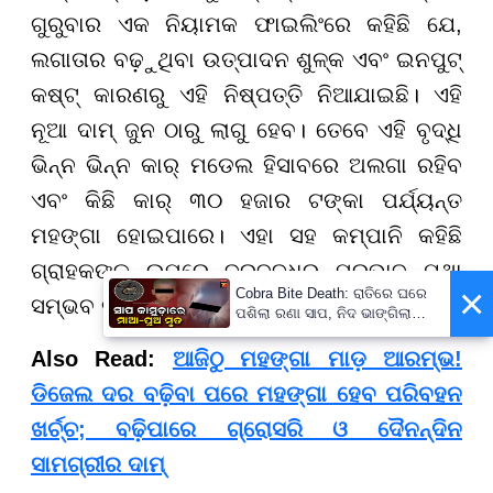
ଗୁରୁବାର ଏକ ନିୟାମକ ଫାଇଲିଂରେ କହିଛି ଯେ,
ଲଗାତାର ବଢ଼ୁଥିବା ଉତ୍ପାଦନ ଶୁଳ୍କ ଏବଂ ଇନପୁଟ୍
କଷ୍ଟ୍ କାରଣରୁ ଏହି ନିଷ୍ପତ୍ତି ନିଆଯାଇଛି। ଏହି
ନୂଆ ଦାମ୍ ଜୁନ ଠାରୁ ଲାଗୁ ହେବ। ତେବେ ଏହି ବୃଦ୍ଧି
ଭିନ୍ନ ଭିନ୍ନ କାର୍ ମଡେଲ ହିସାବରେ ଅଲଗା ରହିବ
ଏବଂ କିଛି କାର୍ ୩୦ ହଜାର ଟଙ୍କା ପର୍ଯ୍ୟନ୍ତ
ମହଙ୍ଗା ହୋଇପାରେ। ଏହା ସହ କମ୍ପାନି କହିଛି
ଗ୍ରାହକଙ୍କ ଉପରେ ଦରବୃଦ୍ଧିର ପ୍ରଭାବ ଯଥା
×
Cobra Bite Death: ରାତିରେ ଘରେ
ସମ୍ଭବ କମ୍ କରିବାକୁ ଧ୍ୟାନ ଦିଆଯାଉଛି।
ପଶିଲା ରଣା ସାପ, ନିଦ ଭାଙ୍ଗିଲା
ବେଳକୁ ଆଉ ନଥିଲେ ମା’-ପୁଅ
Also Read:
ଆଜିଠୁ ମହଙ୍ଗା ମାଡ଼ ଆରମ୍ଭ!
ଡିଜେଲ ଦର ବଢ଼ିବା ପରେ ମହଙ୍ଗା ହେବ ପରିବହନ
ଖର୍ଚ୍ଚ; ବଢ଼ିପାରେ ଗ୍ରୋସରି ଓ ଦୈନନ୍ଦିନ
ସାମଗ୍ରୀର ଦାମ୍