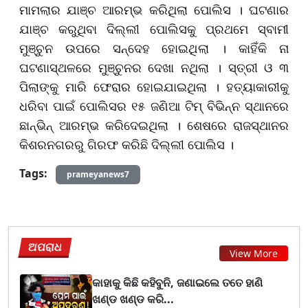
ମାମଲାର ଯାଞ୍ଚ ଆରମ୍ଭ କରିଥିଲା ପୋଲିସ । ଘଟଣାର
ଯାଞ୍ଚ କରୁଥିବା ଦିଲ୍ଲୀ ପୋଲିସକୁ ପ୍ରଥମେ ସ୍ବାମୀ
ମୁଞ୍ଚୁନ ଉପରେ ସନ୍ଦେହ ହୋଇଥିଲା । କାହିଁକି ନା
ଘଟଣାସ୍ଥଳରେ ମୁଞ୍ଚୁନର ଦେଖା ନଥିଲା । ସ୍ତ୍ରୀ ଓ ୩
ପିଲାଙ୍କୁ ମାରି ଫେରାର ହୋଇଯାଇଥିଲା । ହତ୍ୟାକାରୀକୁ
ଧରିବା ପାଇଁ ପୋଲିସର ୧୫ ଜଣିଆ ଟିମ୍‌ ବିଭିନ୍ନ ସ୍ଥାନରେ
ଛାନ୍‌ଭିନ୍‌ ଆରମ୍ଭ କରିଦେଇଥିଲା । ଶେଷରେ ରାଜସ୍ଥାନର
କିଶରନଗରରୁ ଗିରଫ କରିଛି ଦିଲ୍ଲୀ ପୋଲିସ ।
Tags:
prameyanews7
ଅପରାଧ
View More
କାହାକୁ କିଛି କହିବୁନି, ଜଣାଇଲେ ତତେ ହାଣି
ଖଣ୍ଡ ଖଣ୍ଡ କରି...