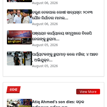
August 06, 2026
ତରୁଣ ତେଜପାଲ ଦୋଷୀ ସାବ୍ୟସ୍ତ: ୨୦୧୩
ଯୌନ ନିର୍ଯାତନା ମାମଲ...
August 06, 2026
ପଞ୍ଚାୟତ କାର୍ଯ୍ୟାଳୟ ସମ୍ମୁଖରେ ବିଜେପି
ନେତାଙ୍କୁ ଛୁରାମା...
August 05, 2026
ପର୍ଯ୍ୟଟକଙ୍କୁ ଛୁରାମାଡ଼ କଲେ ମହିଳା; ୪ ଆହତ
, ଅଭିଯୁକ୍ତ...
August 05, 2026
ଦେଶ
View More
Atiq Ahmed's son dies: ସଡ଼କ