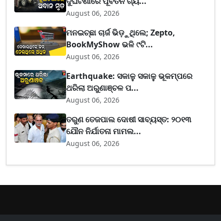
ଦୁର୍ଘଟଣାରେ ପୂର୍ବତନ ଗ୍ୟ...
August 06, 2026
ମନଇଚ୍ଛା ଚାର୍ଜ ଭିଡ଼ୁଥିଲେ; Zepto,
BookMyShow ଭଳି ୯ଟି...
August 06, 2026
Earthquake: ସକାଳୁ ସକାଳୁ ଭୂକମ୍ପରେ
ଥରିଲା ଅରୁଣାଞ୍ଚଳ ପ...
August 06, 2026
ତରୁଣ ତେଜପାଲ ଦୋଷୀ ସାବ୍ୟସ୍ତ: ୨୦୧୩
ଯୌନ ନିର୍ଯାତନା ମାମଲ...
August 06, 2026