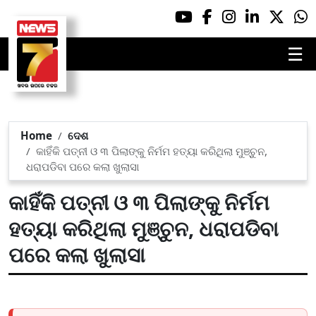
☰
Home
ଦେଶ
କାହିଁକି ପତ୍ନୀ ଓ ୩ ପିଲାଙ୍କୁ ନିର୍ମମ ହତ୍ୟା କରିଥିଲା ମୁଞ୍ଚୁନ,
ଧରାପଡିବା ପରେ କଲା ଖୁଲାସା
କାହିଁକି ପତ୍ନୀ ଓ ୩ ପିଲାଙ୍କୁ ନିର୍ମମ
ହତ୍ୟା କରିଥିଲା ମୁଞ୍ଚୁନ, ଧରାପଡିବା
ପରେ କଲା ଖୁଲାସା