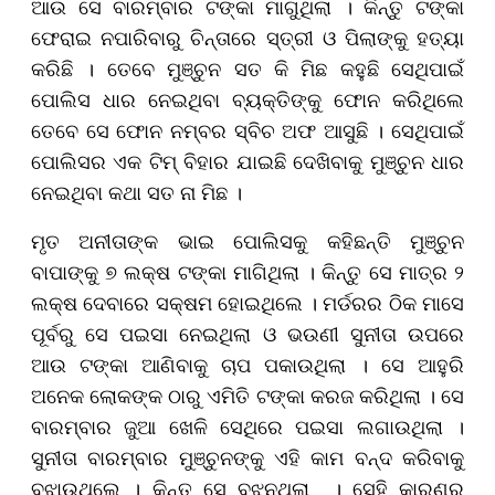
ଆଉ ସେ ବାରମ୍ବାର ଟଙ୍କା ମାଗୁଥିଲା । କିନ୍ତୁ ଟଙ୍କା
ଫେରାଇ ନପାରିବାରୁ ଚିନ୍ତାରେ ସ୍ତ୍ରୀ ଓ ପିଲାଙ୍କୁ ହତ୍ୟା
କରିଛି । ତେବେ ମୁଞ୍ଚୁନ ସତ କି ମିଛ କହୁଛି ସେଥିପାଇଁ
ପୋଲିସ ଧାର ନେଇଥିବା ବ୍ୟକ୍ତିଙ୍କୁ ଫୋନ କରିଥିଲେ
ତେବେ ସେ ଫୋନ ନମ୍ବର ସ୍ବିଚ ଅଫ ଆସୁଛି । ସେଥିପାଇଁ
ପୋଲିସର ଏକ ଟିମ୍‌ ବିହାର ଯାଇଛି ଦେଖିବାକୁ ମୁଞ୍ଚୁନ ଧାର
ନେଇଥିବା କଥା ସତ ନା ମିଛ ।
ମୃତ ଅନୀତାଙ୍କ ଭାଇ ପୋଲିସକୁ କହିଛନ୍ତି ମୁଞ୍ଚୁନ
ବାପାଙ୍କୁ ୭ ଲକ୍ଷ ଟଙ୍କା ମାଗିଥିଲା । କିନ୍ତୁ ସେ ମାତ୍ର ୨
ଲକ୍ଷ ଦେବାରେ ସକ୍ଷମ ହୋଇଥିଲେ । ମର୍ଡରର ଠିକ ମାସେ
ପୂର୍ବରୁ ସେ ପଇସା ନେଇଥିଲା ଓ ଭଉଣୀ ସୁନୀତା ଉପରେ
ଆଉ ଟଙ୍କା ଆଣିବାକୁ ଚାପ ପକାଉଥିଲା । ସେ ଆହୁରି
ଅନେକ ଲୋକଙ୍କ ଠାରୁ ଏମିତି ଟଙ୍କା କରଜ କରିଥିଲା । ସେ
ବାରମ୍ବାର ଜୁଆ ଖେଳି ସେଥିରେ ପଇସା ଲଗାଉଥିଲା ।
ସୁନୀତା ବାରମ୍ବାର ମୁଞ୍ଚୁନଙ୍କୁ ଏହି କାମ ବନ୍ଦ କରିବାକୁ
ବୁଝାଉଥିଲେ । କିନ୍ତୁ ସେ ବୁଝୁନଥିଲା । ସେହି କାରଣରୁ