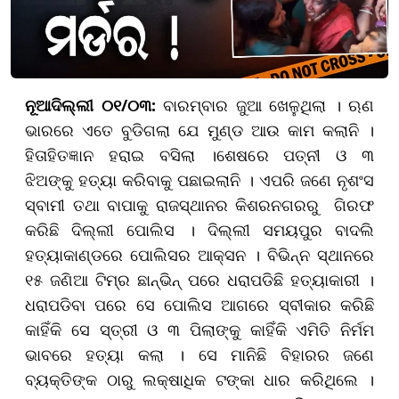
ନୂଆଦିଲ୍ଲୀ ୦୧/୦୩:
ବାରମ୍ବାର ଜୁଆ ଖେଳୁଥିଲା । ଋଣ
ଭାରରେ ଏତେ ବୁଡିଗଲା ଯେ ମୁଣ୍ଡ ଆଉ କାମ କଲାନି ।
ହିତାହିତଜ୍ଞାନ ହରାଇ ବସିଲା ।ଶେଷରେ ପତ୍ନୀ ଓ ୩
ଝିଅଙ୍କୁ ହତ୍ୟା କରିବାକୁ ପଛାଇଲାନି । ଏପରି ଜଣେ ନୃଶଂସ
ସ୍ବାମୀ ତଥା ବାପାକୁ ରାଜସ୍ଥାନର କିଶରନଗରରୁ ଗିରଫ
କରିଛି ଦିଲ୍ଲୀ ପୋଲିସ । ଦିଲ୍ଲୀ ସମୟପୁର ବାଦଲି
ହତ୍ୟାକାଣ୍ଡରେ ପୋଲିସର ଆକ୍ସନ । ବିଭିନ୍ନ ସ୍ଥାନରେ
୧୫ ଜଣିଆ ଟିମ୍‌ର ଛାନ୍‌ଭିନ୍‌ ପରେ ଧରାପଡିଛି ହତ୍ୟାକାରୀ ।
ଧରାପଡିବା ପରେ ସେ ପୋଲିସ ଆଗରେ ସ୍ବୀକାର କରିଛି
କାହିଁକି ସେ ସ୍ତ୍ରୀ ଓ ୩ ପିଲାଙ୍କୁ କାହିଁକି ଏମିତି ନିର୍ମମ
ଭାବରେ ହତ୍ୟା କଲା । ସେ ମାନିଛି ବିହାରର ଜଣେ
ବ୍ୟକ୍ତିଙ୍କ ଠାରୁ ଲକ୍ଷାଧିକ ଟଙ୍କା ଧାର କରିଥିଲେ ।