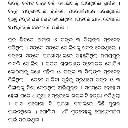
ଭିତରୁ କବାଟ ବନ୍ଦ କରି ଶୋଇବାକୁ ଯାଉଥିଲେ ସୁନୀତା ।
କିନ୍ତୁ ମଙ୍ଗଳବାର ରାତିରେ ପଡୋଶୀମାନେ ଦେଖିଥିଲେ
ମୁଞ୍ଚୁନଙ୍କ ଘର ଗେଟ୍‌ ଖୋଲାଥିଲା ।ଭିତରେ ଯାହା ଦେଖିଲେ
ସମସ୍ତଙ୍କ ଦେହ ହାତ ଥରିଲା ।
ଘର ଭିତରେ ଅନୀତା ଓ ତାଙ୍କ ୩ ପିଲାଙ୍କ ମୃତଦେହ
ପଡିଥିଲା । ସଙ୍ଗେ ସଙ୍ଗେ ପୋଲିସକୁ ଖବର ଦେଇଥିଲେ ।
ସଙ୍ଗେ ସଙ୍ଗେ ଘଟଣାସ୍ଥଳରେ ପହଞ୍ଚିଥିଲା ସମୟପୁର
ବାଦଲି ପୋଲିସ । ଘରର ଗ୍ରାଉଣ୍ଡ ଫ୍ଲୋରର ଗୋଟିଏ
କୋଠରୀରୁ ଜଣେ ମହିଲା ଓ ତାଙ୍କ ୩ ପିଲାଙ୍କ ମୃତଦେହ
ମିଳିଥିଲା । ତେବେ ମାରିବା ପୂର୍ବରୁ ପ୍ରଥମେ ପତ୍ନୀ ଓ ୩
ପିଲାଙ୍କୁ ନିଶା ଦେଇଥିଲା ଅଭିଯୁକ୍ତ । ସମସ୍ତେ ବେହୋସ
ହେଲା ପରେ ଧାରୁଆ ଅସ୍ତ୍ରରେ ଗଳାକାଟି ହତ୍ୟା କରିଥିଲା
। ପାଖ ପଡୋଶୀ ବି ଘଟଣା ସଂପର୍କରେ କିଛି ସୁରାକ
ପାଇନଥିଲେ । ପୋଲିସ ୪ଟି ମୃତଦେହକୁ ପୋଷ୍ଟମର୍ଟମ
ପାଇଁ ପଠାଇଥିଲା ।