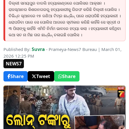
ଦିଲ୍ଲୀ ସମୟପୁର ବାଦଲି ହତ୍ୟାକାଣ୍ଡରେ ପୋଲିସର ଆକ୍ସନ ।
ରାଜସ୍ଥାନର କିଶରନଗରରୁ ହତ୍ୟାକାରୀକୁ ଗିରଫ କରିଛି ଦିଲ୍ଲୀ ପୋଲିସ ।
ବିଭିନ୍ନ ସ୍ଥାନରେ ୧୫ ଜଣିଆ ଟିମ୍‌ର ଛାନ୍‌ଭିନ୍‌ ପରେ ଧରାପଡିଛି ହତ୍ୟାକାରୀ ।
ଧରାପଡିବା ପରେ ସେ ପୋଲିସ ଆଗରେ ସ୍ବୀକାର କରିଛି କାହିଁକି ସେ ସ୍ତ୍ରୀ ଓ
୩ ପିଲାଙ୍କୁ କାହିଁକି ଏମିତି ନିର୍ମମ ଭାବରେ ହତ୍ୟା କଲା । ହତ୍ୟାକାରୀ କହିଥିବା
କଥା ସତ ନା ମିଛ ତାର ଛାନ୍‌ଭିନ୍‌ ଚଳାଇଛି ପୋଲିସ ।
Suvra
Published By:
- Prameya-News7 Bureau | March 01,
2026 12:25 PM
NEWS7
Share
Tweet
Share