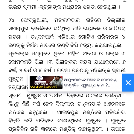
ଉଭୟ ସ୍ବାମୀ -ସ୍ତ୍ରୀଙ୍କ ମଧ୍ୟରେ ଝଗଡା ହେଉଥିଲା ।
୨୪ ଫେବ୍ରୁଆରୀ, ମଙ୍ଗଳବାର ରାତିରେ ଦିଲ୍ଲୀର
ସମୟପୁର ବାଦଲିରେ ଘଟିଥିଲା ଅତି ଭୟାନକ ଓ ଛାତିଥରା
ଘଟଣା । ଚନ୍ଦନପାର୍କ ଏରିଆର ଗୋଟିଏ ପରିବାରର ୪
ଜଣଙ୍କୁ ନିର୍ମମ ଭାବରେ ତଣ୍ଟି ଚିପି ହତ୍ୟା କରାଯାଇଥିଲା ।
ମୃତକଙ୍କ ମଧ୍ୟରେ ଥିଲେ ମହିଳା ଅନୀତା ଓ ତାଙ୍କ ୩
କୋମଳମତି ପିଲା ।୩ ପିଲାଙ୍କର ବୟସ ଯାଥାକ୍ରମେ ୬
ବର୍ଷ, ୫ ବର୍ଷ ଓ ୪ ବର୍ଷ । ଘଟଣା ପରଠାରୁ ମହିଳାଙ୍କ ସ୍ବାମୀ
ମୁଞ୍ଚୁନ କେୱଟ ଫେରାର ହୋଇଯାଇଥିଲେ ।ସେହି
×
ଆୟୁଷ୍ମାନରେ ମିଶିବ କି ଗୋପବନ୍ଧୁ
ସାମ୍ବାଦିକ ସ୍ୱାସ୍ଥ୍ୟ ବୀମା ?
ହତ୍ୟାକାରୀ ବୋଲି ପୋଲିସର ସନ୍ଦେହ ନଜରକୁ ଆସିଥିଲେ
ପ୍ରକ୍ରିୟା ଆରମ୍ଭ,
ସ୍ବାମୀ ।ମୁଞ୍ଚୁନ ଓ ଅନୀତା ବିହାରର ପାଟନାର ବାସିନ୍ଦା ।
ସ୍ୱାସ୍ଥ୍ୟମନ୍ତ୍ରୀ କହିଲେ- ସରକାର
କରିବେ ତର୍ଜମା
କିନ୍ତୁ କିଛି ବର୍ଷ ହେବ ଦିଲ୍ଲୀର ଚନ୍ଦନପାର୍କ ଅଞ୍ଚଳରେ
ଭଡାରେ ରହୁଥିଲେ । ଆଜାଦପୁର ମଣ୍ଡିରେ ପନିପରିବା
ବିକ୍ରି କରି ପରିବାର ଚଳାଉଥିଲେ ମୁଞ୍ଚୁନ । ମୁଞ୍ଚୁନ
ପ୍ରତିଦିନ ରାତି ୩ଟାରେ ମଣ୍ଡିକୁ ବାହାରୁଥିଲେ । ତାପରେ