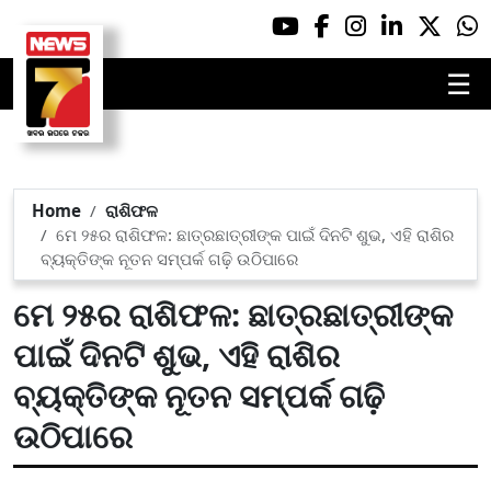
☰
Home
ରାଶିଫଳ
ମେ ୨୫ର ରାଶିଫଳ: ଛାତ୍ରଛାତ୍ରୀଙ୍କ ପାଇଁ ଦିନଟି ଶୁଭ, ଏହି ରାଶିର
ବ୍ୟକ୍ତିଙ୍କ ନୂତନ ସମ୍ପର୍କ ଗଢ଼ି ଉଠିପାରେ
ମେ ୨୫ର ରାଶିଫଳ: ଛାତ୍ରଛାତ୍ରୀଙ୍କ
ପାଇଁ ଦିନଟି ଶୁଭ, ଏହି ରାଶିର
ବ୍ୟକ୍ତିଙ୍କ ନୂତନ ସମ୍ପର୍କ ଗଢ଼ି
ଉଠିପାରେ