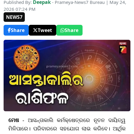
Deepak
Published By:
- Prameya-News7 Bureau | May 24,
2026 07:24 PM
NEWS7
Share
Tweet
Share
ମେଷ
- ଆସନ୍ତାକାଲି କର୍ମକ୍ଷେତ୍ରରେ ନୂତନ ଦାୟିତ୍ୱ
ମିଳିପାରେ। ପରିବାରରେ ସହଯୋଗ ଲାଭ କରିବେ। ଆର୍ଥିକ