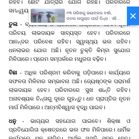
ରହିବ। ଛୋଟ ଯାତ୍ରାର ଯୋଗ ରହିଛି। ପରିବାରରେ
ସମନ୍ୱୟ ବଜାୟ ରହିବ।
×
୧୩ ତାରିଖରୁ ଭୟଙ୍କର ବର୍ଷା,
ଡବଲ ଲଘୁଚାପ ପାଇଁ ଚିନ୍ତା : ଏହି
ତୁଳା
- ବ୍ୟବସାୟ ଓ ଚାକିରିରେ ଅଗ୍ରଗତି ହେବ। ନୂତନ
ସବୁ ଜିଲ୍ଲାବାସୀ ରୁହନ୍ତୁ ସାବଧାନ !
ପରିଚୟ ଲାଭଦାୟକ ସାବ୍ୟସ୍ତ ହେବ। ପରିବାରରେ
ଆନନ୍ଦର ପରିବେଶ ରହିବ। ସ୍ୱାସ୍ଥ୍ୟ ଭଲ ରହିବ।
ଧନଲାଭର ଯୋଗ ଅଛି। ନୂତନ ଚୁକ୍ତି କିମ୍ବା ସୁଯୋଗ
ମିଳିପାରେ। ପ୍ରେମ ସମ୍ପର୍କରେ ମଧୁରତା ବଢ଼ିବ।
ବିଛା
- ଅଧିକ ପରିଶ୍ରମ କରିବାକୁ ପଡ଼ିପାରେ। କାର୍ଯ୍ୟରେ
ସଫଳତା ମିଳିବାର ସମ୍ଭାବନା ଅଛି। ଜ୍ୟେଷ୍ଠଙ୍କ ପରାମର୍ଶ
ଲାଭଦାୟକ ହେବ। ପରିବାରରେ ସୁଖ ଶାନ୍ତି ରହିବ।
ଅନାବଶ୍ୟକ ଚିନ୍ତାରୁ ଦୂରେ ରୁହନ୍ତୁ। ଧନ ପ୍ରାପ୍ତିର ନୂତନ
ମାର୍ଗ ମିଳିପାରେ। ଆତ୍ମବିଶ୍ୱାସ ବୃଦ୍ଧି ପାଇବ।
ଧନୁ
- ଭାଗ୍ୟର ସହଯୋଗ ପାଇବେ। ଶିକ୍ଷା ଓ
ପ୍ରତିଯୋଗିତା କ୍ଷେତ୍ରରେ ଭଲ ଫଳ ମିଳିପାରେ। ଧାର୍ମିକ
କାର୍ଯ୍ୟରେ ମନ ଲାଗିବ। ଆର୍ଥିକ ସ୍ଥିତି ସୁଦୃଢ଼ ହେବ।