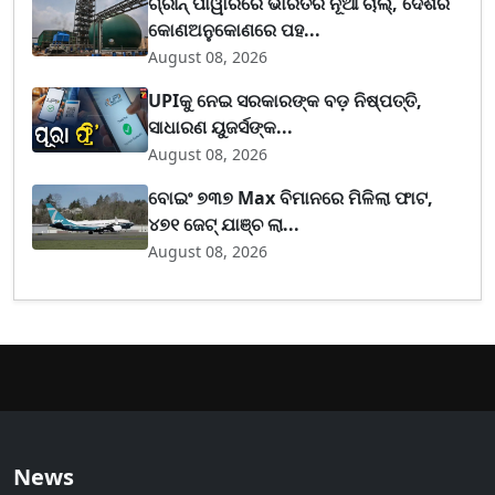
ଗ୍ରୀନ୍ ପାୱାରରେ ଭାରତର ନୂଆ ଚାଲ୍, ଦେଶର
କୋଣଅନୁକୋଣରେ ପହ...
August 08, 2026
UPIକୁ ନେଇ ସରକାରଙ୍କ ବଡ଼ ନିଷ୍ପତ୍ତି,
ସାଧାରଣ ୟୁଜର୍ସଙ୍କ...
August 08, 2026
ବୋଇଂ ୭୩୭ Max ବିମାନରେ ମିଳିଲା ଫାଟ,
୪୭୧ ଜେଟ୍ ଯାଞ୍ଚ ଲା...
August 08, 2026
News