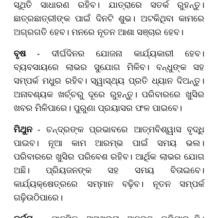
ସ୍ଥିତି ସାଧାରଣ ରହିବ। ଯାତ୍ରାରେ ସତର୍କ ରୁହନ୍ତୁ।
ଛାତ୍ରଛାତ୍ରୀଙ୍କ ପାଇଁ ଦିନଟି ଶୁଭ। ଅଟକିଥିବା କାମରେ
ଅଗ୍ରଗତି ହେବ। ମନରେ ନୂତନ ଆଶା ସଞ୍ଚାର ହେବ।
ବୃଷ
- ଦୀର୍ଘଦିନର ଯୋଜନା କାର୍ଯ୍ୟକାରୀ ହେବ।
ବ୍ୟବସାୟରେ ଲାଭର ସୁଯୋଗ ମିଳିବ। ବନ୍ଧୁଙ୍କ ସହ
ସମ୍ପର୍କ ମଧୁର ରହିବ। ସ୍ୱାସ୍ଥ୍ୟ ପ୍ରତି ଧ୍ୟାନ ଦିଅନ୍ତୁ।
ଅନାବଶ୍ୟକ ଖର୍ଚ୍ଚରୁ ଦୂରେ ରୁହନ୍ତୁ। ପରିବାରରେ ଖୁସିର
ଖବର ମିଳିପାରେ। ପୁରୁଣା ପ୍ରୟାସର ଫଳ ପାଇବେ।
ମିଥୁନ
- ଚନ୍ଦ୍ରଙ୍କ ପ୍ରଭାବରେ ଆତ୍ମବିଶ୍ୱାସ ବୃଦ୍ଧି
ପାଇବ। ନୂଆ କାମ ଆରମ୍ଭ ପାଇଁ ସମୟ ଭଲ।
ପରିବାରରେ ଖୁସିର ପରିବେଶ ରହିବ। ଆର୍ଥିକ ଲାଭର ଯୋଗ
ଅଛି। ପ୍ରିୟଜନଙ୍କ ସହ ସମୟ ବିତାଇବେ।
କାର୍ଯ୍ୟକ୍ଷେତ୍ରରେ ସମ୍ମାନ ବଢ଼ିବ। ନୂତନ ସମ୍ପର୍କ
ଗଢ଼ିଉଠିପାରେ।