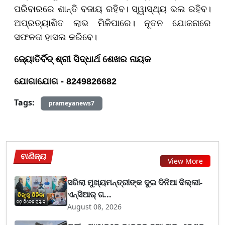
ପରିବାରରେ ଶାନ୍ତି ବଜାୟ ରହିବ। ସ୍ୱାସ୍ଥ୍ୟ ଭଲ ରହିବ।
ଅପ୍ରତ୍ୟାଶିତ ଲାଭ ମିଳିପାରେ। ନୂତନ ଯୋଜନାରେ
ସଫଳତା ହାସଲ କରିବେ।
ଜ୍ୟୋତିର୍ବିଦ୍ ଶ୍ରୀ ସିଦ୍ଧାର୍ଥ ଶେଖର ନାୟକ
ଯୋଗାଯୋଗ - 8249826682
Tags:
prameyanews7
ବାଣିଜ୍ୟ
View More
ସରିଲା ମୁଖ୍ୟମନ୍ତ୍ରୀଙ୍କ ଦୁଇ ଦିନିଆ ଦିଲ୍ଲୀ-
ଏନ୍‌ସିଆର୍ ଗ...
August 08, 2026