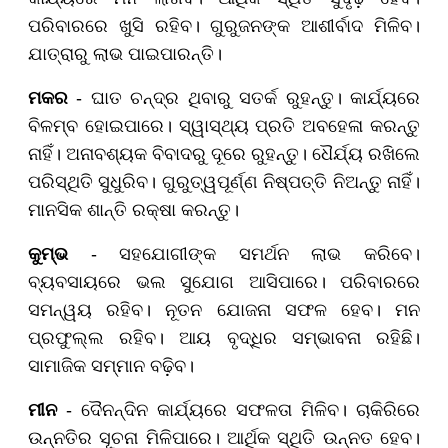
ପରିବାରରେ ଖୁସି ରହିବ। ଗୁରୁଜନଙ୍କ ଆଶୀର୍ବାଦ ମିଳିବ।
ଯାତ୍ରାରୁ ଲାଭ ପାଇପାରନ୍ତି।
ମକର
- ଘାତ ଚନ୍ଦ୍ର ଥିବାରୁ ସତର୍କ ରୁହନ୍ତୁ। କାର୍ଯ୍ୟରେ
ବିଳମ୍ବ ହୋଇପାରେ। ସ୍ୱାସ୍ଥ୍ୟ ପ୍ରତି ଅବହେଳା କରନ୍ତୁ
ନାହିଁ। ଅନାବଶ୍ୟକ ବିବାଦରୁ ଦୂରେ ରୁହନ୍ତୁ। ଧୈର୍ଯ୍ୟ ରଖିଲେ
ପରିସ୍ଥିତି ସୁଧୁରିବ। ଗୁରୁତ୍ୱପୂର୍ଣ୍ଣ ନିଷ୍ପତ୍ତି ନିଅନ୍ତୁ ନାହିଁ।
ମାନସିକ ଶାନ୍ତି ରକ୍ଷା କରନ୍ତୁ।
କୁମ୍ଭ
- ସହଯୋଗୀଙ୍କ ସମର୍ଥନ ଲାଭ କରିବେ।
ବ୍ୟବସାୟରେ ଭଲ ସୁଯୋଗ ଆସିପାରେ। ପରିବାରରେ
ସମନ୍ୱୟ ରହିବ। ନୂତନ ଯୋଜନା ସଫଳ ହେବ। ମନ
ପ୍ରଫୁଲ୍ଲ ରହିବ। ଆୟ ବୃଦ୍ଧିର ସମ୍ଭାବନା ରହିଛି।
ସାମାଜିକ ସମ୍ମାନ ବଢ଼ିବ।
ମୀନ
- ଦୈନନ୍ଦିନ କାର୍ଯ୍ୟରେ ସଫଳତା ମିଳିବ। ଚାକିରିରେ
ଉନ୍ନତିର ସୂଚନା ମିଳିପାରେ। ଆର୍ଥିକ ସ୍ଥିତି ଉନ୍ନତ ହେବ।