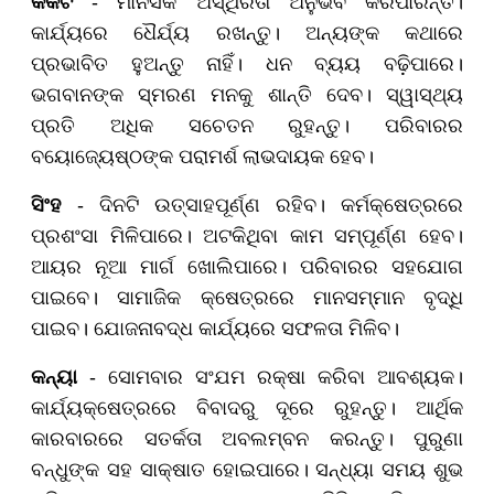
କର୍କଟ
- ମାନସିକ ଅସ୍ଥିରତା ଅନୁଭବ କରିପାରନ୍ତି।
କାର୍ଯ୍ୟରେ ଧୈର୍ଯ୍ୟ ରଖନ୍ତୁ। ଅନ୍ୟଙ୍କ କଥାରେ
ପ୍ରଭାବିତ ହୁଅନ୍ତୁ ନାହିଁ। ଧନ ବ୍ୟୟ ବଢ଼ିପାରେ।
ଭଗବାନଙ୍କ ସ୍ମରଣ ମନକୁ ଶାନ୍ତି ଦେବ। ସ୍ୱାସ୍ଥ୍ୟ
ପ୍ରତି ଅଧିକ ସଚେତନ ରୁହନ୍ତୁ। ପରିବାରର
ବୟୋଜ୍ୟେଷ୍ଠଙ୍କ ପରାମର୍ଶ ଲାଭଦାୟକ ହେବ।
ସିଂହ
- ଦିନଟି ଉତ୍ସାହପୂର୍ଣ୍ଣ ରହିବ। କର୍ମକ୍ଷେତ୍ରରେ
ପ୍ରଶଂସା ମିଳିପାରେ। ଅଟକିଥିବା କାମ ସମ୍ପୂର୍ଣ୍ଣ ହେବ।
ଆୟର ନୂଆ ମାର୍ଗ ଖୋଲିପାରେ। ପରିବାରର ସହଯୋଗ
ପାଇବେ। ସାମାଜିକ କ୍ଷେତ୍ରରେ ମାନସମ୍ମାନ ବୃଦ୍ଧି
ପାଇବ। ଯୋଜନାବଦ୍ଧ କାର୍ଯ୍ୟରେ ସଫଳତା ମିଳିବ।
କନ୍ୟା
- ସୋମବାର ସଂଯମ ରକ୍ଷା କରିବା ଆବଶ୍ୟକ।
କାର୍ଯ୍ୟକ୍ଷେତ୍ରରେ ବିବାଦରୁ ଦୂରେ ରୁହନ୍ତୁ। ଆର୍ଥିକ
କାରବାରରେ ସତର୍କତା ଅବଲମ୍ବନ କରନ୍ତୁ। ପୁରୁଣା
ବନ୍ଧୁଙ୍କ ସହ ସାକ୍ଷାତ ହୋଇପାରେ। ସନ୍ଧ୍ୟା ସମୟ ଶୁଭ