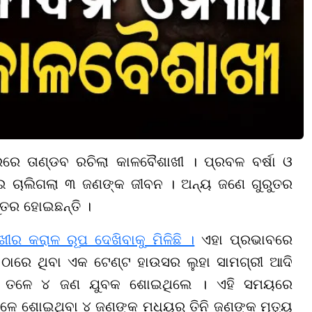
ରରେ ତାଣ୍ଡବ ରଚିଲା କାଳବୈଶାଖୀ । ପ୍ରବଳ ବର୍ଷା ଓ
ଇ ଚାଲିଗଲା ୩ ଜଣଙ୍କ ଜୀବନ । ଅନ୍ୟ ଜଣେ ଗୁରୁତର
ୁତର ହୋଇଛନ୍ତି ।
ୀର କରାଳ ରୂପ ଦେଖିବାକୁ ମିଳିଛି ।
ଏହା ପ୍ରଭାବରେ
ଠାରେ ଥିବା ଏକ ଟେଣ୍ଟ ହାଉସର ଲୁହା ସାମଗ୍ରୀ ଆଦି
ତା ତଳେ ୪ ଜଣ ଯୁବକ ଶୋଇଥିଲେ । ଏହି ସମୟରେ
ଳେ ଶୋଇଥିବା ୪ ଜଣଙ୍କ ମଧ୍ୟରୁ ତିନି ଜଣଙ୍କ ମୃତ୍ୟୁ