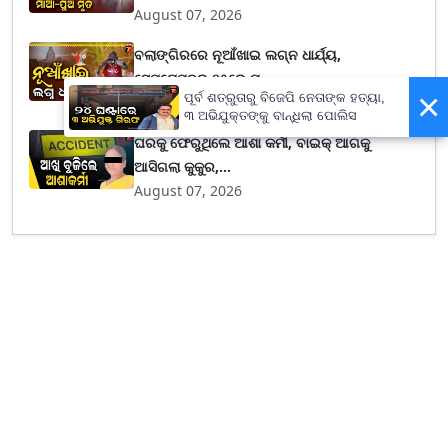
August 07, 2026
ବଲାଙ୍ଗିରରେ ନୂଆଁଖାଇ ଲଗ୍ନ ଧାର୍ଯ୍ୟ,
ସେପ୍ଟେମ୍ବର ୧୫ରେ ମ...
×
ପୂର୍ବ ଶତ୍ରୁତାରୁ ବିଜେପି ନେତାଙ୍କ ହତ୍ୟା,
August 07, 2026
୩ ଅଭିଯୁକ୍ତଙ୍କୁ ବାନ୍ଧିଲା ପୋଲିସ
ଘରକୁ ଫେରୁଥିଲେ ଆଶା କର୍ମୀ, ବାଇକ୍ ଆଗକୁ
ଆସିଗଲା କୁକୁର,...
August 07, 2026