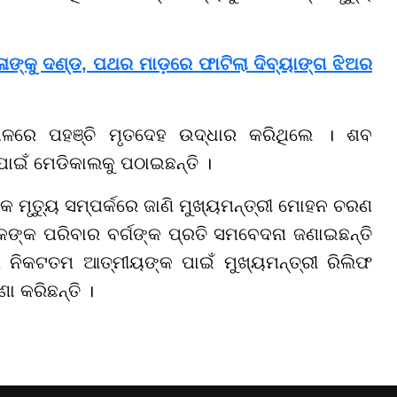
ଳାଙ୍କୁ ଦଣ୍ଡ, ପଥର ମାଡ଼ରେ ଫାଟିଲା ଦିବ୍ୟାଙ୍ଗ ଝିଅର
ଥଳରେ ପହଞ୍ଚି ମୃତଦେହ ଉଦ୍ଧାର କରିଥିଲେ । ଶବ
ପାଇଁ ମେଡିକାଲକୁ ପଠାଇଛନ୍ତି ।
କ ମୃତ୍ୟୁ ସମ୍ପର୍କରେ ଜାଣି ମୁଖ୍ୟମନ୍ତ୍ରୀ ମୋହନ ଚରଣ
ଙ୍କ ପରିବାର ବର୍ଗଙ୍କ ପ୍ରତି ସମବେଦନା ଜଣାଇଛନ୍ତି
ର ନିକଟତମ ଆତ୍ମୀୟଙ୍କ ପାଇଁ ମୁଖ୍ୟମନ୍ତ୍ରୀ ରିଲିଫ
ା କରିଛନ୍ତି ।