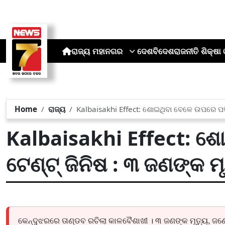
ରାଜ୍ୟ
ମହାନଗର
ଦେଶ
ବିଦେଶ
ରାଜନୀତି
ଶିକ୍ଷା 
Home
ରାଜ୍ୟ
Kalbaisakhi Effect: ଶୋଇଥିବା ବେଳେ ଉପରେ ପଡ଼ିଲ
Kalbaisakhi Effect: ଶୋ
ଟେଣ୍ଟ୍ ଜିନିଷ : ୩ ଜଣଙ୍କ ମ
କେନ୍ଦୁଝରରେ ତାଣ୍ଡବ ରଚିଲା କାଳବୈଶାଖୀ । ୩ ଜଣଙ୍କ ମୃତ୍ୟୁ, ଜଣେ