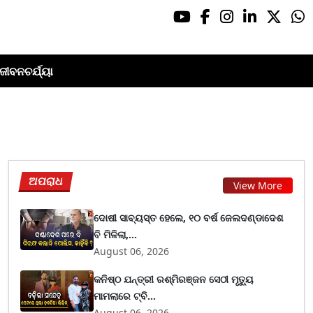
ଜୀବନଚର୍ଯ୍ୟା
ଅପରାଧ
View More
ଦୋଷୀ ସାବ୍ୟସ୍ତ ହେଲେ, ୧୦ ବର୍ଷ ଜେଲଦଣ୍ଡାଦେଶ
ବି ମିଳିଲା,...
August 06, 2026
କନିଷ୍ଠ ଯନ୍ତ୍ରୀ ରଶ୍ମିରଞ୍ଜନ ସେଠୀ ମୃତ୍ୟୁ
ମାମଲାରେ ଟ୍ବି...
August 06, 2026