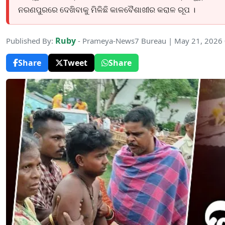
ନରଣପୁରରେ ଦେଖିବାକୁ ମିଳିଛି କାଳବୈଶାଖୀର କରାଳ ରୂପ ।
Ruby
Published By:
- Prameya-News7 Bureau | May 21, 2026
Share
Tweet
Share