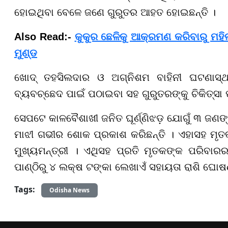
ହୋଇଥିବା ବେଳେ ଜଣେ ଗୁରୁତର ଆହତ ହୋଇଛନ୍ତି ।
Also Read:-
କୁକୁର ଛେଳିକୁ ଆକ୍ରମଣ କରିବାରୁ ମହି
ମୁଣ୍ଡ
ଖୋଦ୍ ତହସିଲଦାର ଓ ଅଗ୍ନିଶମ ବାହିନୀ ଘଟଣାସ୍
ବ୍ୟବଚ୍ଛେଦ ପାଇଁ ପଠାଇବା ସହ ଗୁରୁତରଙ୍କୁ ଚିକିତ୍ସା 
ସେପଟେ କାଳବୈଶାଖୀ ଜନିତ ଘୂର୍ଣ୍ଣିଝଡ଼ ଯୋଗୁଁ ୩ ଜଣଙ୍
ମାଝୀ ଗଭୀର ଶୋକ ପ୍ରକାଶ କରିଛନ୍ତି । ଏହାସହ ମୃତକ
ମୁଖ୍ୟମନ୍ତ୍ରୀ । ଏଥିସହ ପ୍ରତି ମୃତକଙ୍କ ପରିବାର
ପାଣ୍ଠିରୁ ୪ ଲକ୍ଷ ଟଙ୍କା ଲେଖାଏଁ ସହାୟତା ରାଶି ଘୋଷଣ
Tags:
Odisha News