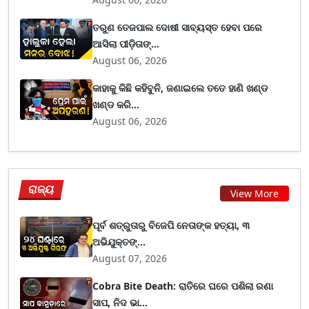
ତରୁଣ ତେଜପାଲ ଦୋଷୀ ସାବ୍ୟସ୍ତ ହେବା ପରେ
ଆସିଲା ପୀଡ଼ିତାଙ୍...
August 06, 2026
କାହାକୁ କିଛି କହିବୁନି, ଜଣାଇଲେ ତତେ ହାଣି ଖଣ୍ଡ
ଖଣ୍ଡ କରି...
August 06, 2026
ରାଜ୍ୟ
View More
ପୂର୍ବ ଶତ୍ରୁତାରୁ ବିଜେପି ନେତାଙ୍କ ହତ୍ୟା, ୩
ଅଭିଯୁକ୍ତଙ୍...
August 07, 2026
Cobra Bite Death: ରାତିରେ ଘରେ ପଶିଲା ରଣା
ସାପ, ନିଦ ଭା...