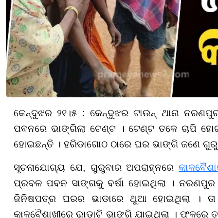
କେନ୍ଦୁଝର ୨୧।୫ : କେନ୍ଦୁଝର ଟାଉନ୍ ଥାନା ନରଣପୁ
ପବନରେ ଭାଙ୍ଗିଲା ଟେଣ୍ଟ । ଟେଣ୍ଟ ତଳେ ଚାପି ହୋ
ହୋଇଛନ୍ତି । ହରିଡାଗୋଠ ଠାରେ ଘର ଭାଙ୍ଗି ଜଣେ ଗୁର
ସୂଚନାଯୋଗ୍ୟ ଯେ, ଗୁରୁବାର ଅପରାହ୍ନରେ
କାଳବୈଶାଖ
ପ୍ରବଳ ପବନ ସାଙ୍ଗକୁ ବର୍ଷା ହୋଇଥିଲା । ନରଣପୁର 
ଜିନିଷପତ୍ର ଘରର ଭାଡାରେ ଥୁଆ ହୋଇଥିଲା । 
କାଳବୈଶାଖୀରେ ଭାଡାଟି ଭାଙ୍ଗି ଯାଇଥିଲା । ଫଳରେ ତ