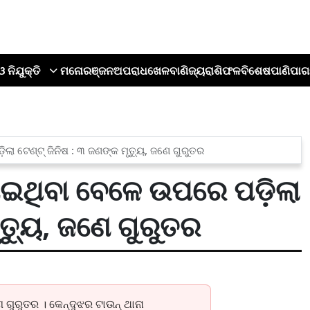
ଓ ନିଯୁକ୍ତି
ମନୋରଞ୍ଜନ
ଅପରାଧ
ଖେଳ
ବାଣିଜ୍ୟ
ରାଶିଫଳ
ବିଶେଷ
ପାଣିପାଗ
ା ଟେଣ୍ଟ୍ ଜିନିଷ : ୩ ଜଣଙ୍କ ମୃତ୍ୟୁ, ଜଣେ ଗୁରୁତର
ଇଥିବା ବେଳେ ଉପରେ ପଡ଼ିଲା
ୃତ୍ୟୁ, ଜଣେ ଗୁରୁତର
 ଗୁରୁତର । କେନ୍ଦୁଝର ଟାଉନ୍ ଥାନା