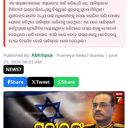
ଏକ ସାକ୍ଷାତକାରରେ ଏସ୍କୋବର ଦାବି କରିଛନ୍ତି ଯେ, ପାକିସ୍ତାନର
ମିଲିଟାରୀ ଇଣ୍ଟେଲିଜେନ୍ସକୁ ବିଶ୍ୱସ୍ତ ସୂତ୍ରରୁ ସୂଚନା ମିଳିଥିଲା।
ମୁନୀରଙ୍କ ସମେତ ଅନ୍ୟ ପାକ୍ ଅଧିକାରୀଙ୍କୁ ହତ୍ୟା କରାଯିବା ଲାଗି ମୋସାଦ
ଯୋଜନା କରିଥିବା ପାକିସ୍ତାନ ଜାଣିବାକୁ ପାଇଥିଲା। ଏହା ପରେ ପାକିସ୍ତାନୀ
କର୍ତ୍ତୃପକ୍ଷ କୂଟନୈତିକ ମଧ୍ଯସ୍ଥିଙ୍କ ଜରିଆରେ ଇସ୍ରାଏଲକୁ ଚେତାବନୀ
ଦେଇଥିଲେ। ଯଦି ମୋସାଦ ଏପରି କରେ ତେବେ ଇସ୍ରାଏଲକୁ ମାନଚିତ୍ରରୁ
ହଟାଇ ଦିଆଯିବ ବୋଲି ପାକିସ୍ତାନ ଧମକ ଦେଇଥିଲା।
Abhilipsa
Published By:
- Prameya-News7 Bureau | June
25, 2026 08:02 AM
NEWS7
Share
Tweet
Share