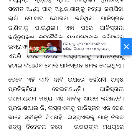
ସମେତ ଅନ୍ୟ ପାକ୍ ଅଧିକାରୀଙ୍କୁ ହତ୍ୟା କରାଯିବା
ଲାଗି ମୋସାଦ ଯୋଜନା କରିଥିବା ପାକିସ୍ତାନ
ଜାଣିବାକୁ ପାଇଥିଲା। ଏହା ପରେ ପାକିସ୍ତାନୀ
କର୍ତ୍ତୃପକ୍ଷ କୂଟନୈତିକ ମଧ୍ଯସ୍ଥିଙ୍କ ଜରିଆରେ
×
ଓଡ଼ିଶାକୁ ଫୁଡ୍ ପ୍ରୋସେସିଂ ହବ୍
ଇସ୍ରାଏଲକୁ ଚେତାବନୀ ଦେଇଥିଲେ। ଯଦି ମୋସାଦ
କରିବା ଦିଗରେ ବଡ଼ ପଦକ୍ଷେପ, ୪୨
ହଜାରରୁ ଅଧିକ ନିଯୁକ୍ତି ସୁଯୋଗ
ଏପରି କରେ ତେବେ ଇସ୍ରାଏଲକୁ ମାନଚିତ୍ରରୁ
ହଟାଇ ଦିଆଯିବ ବୋଲି ପାକିସ୍ତାନ ଧମକ ଦେଇଥିଲା।
ତେବେ ଏହି ଦାବି ଦାବି ଉପରେ କୌଣସି ପକ୍ଷ
ପ୍ରତିକ୍ରିୟା ଦେଇନାହାନ୍ତି। ପାକିସ୍ତାନୀ
ଗଣମାଧ୍ଯମ ମଧ୍ୟ ଏହି ଦାବିକୁ ଖାରଜ କରିଛନ୍ତି।
ପ୍ରକାଶଥାଉ କି, ଇସ୍ରାଏଲକୁ ପାକିସ୍ତାନ ଏକ ଦେଶ
ଭାବେ ସ୍ବୀକୃତି ଦିଏନାହିଁ। ଇସ୍ରାଏଲକୁ ପାକ୍ ନିଜର
ଶତ୍ରୁ ବିବେଚନା କରେ । ଉଭୟଙ୍କ ମଧ୍ୟରେ