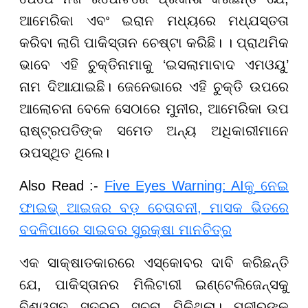
ଆମେରିକା ଏବଂ ଇରାନ ମଧ୍ୟରେ ମଧ୍ଯସ୍ତତା
କରିବା ଲାଗି ପାକିସ୍ତାନ ଚେଷ୍ଟା କରିଛି। । ପ୍ରାଥମିକ
ଭାବେ ଏହି ଚୁକ୍ତିନାମାକୁ ‘ଇସଲାମାବାଦ ଏମଓୟୁ’
ନାମ ଦିଆଯାଇଛି। ଜେନେଭାରେ ଏହି ଚୁକ୍ତି ଉପରେ
ଆଲୋଚନା ବେଳେ ସେଠାରେ ମୁନୀର, ଆମେରିକା ଉପ
ରାଷ୍ଟ୍ରପତିଙ୍କ ସମେତ ଅନ୍ୟ ଅଧିକାରୀମାନେ
ଉପସ୍ଥିତ ଥିଲେ।
Also Read :-
Five Eyes Warning: AIକୁ ନେଇ
ଫାଇଭ୍ ଆଇଜର ବଡ଼ ଚେତାବନୀ, ମାସକ ଭିତରେ
ବଦଳିପାରେ ସାଇବର ସୁରକ୍ଷା ମାନଚିତ୍ର
ଏକ ସାକ୍ଷାତକାରରେ ଏସ୍କୋବର ଦାବି କରିଛନ୍ତି
ଯେ, ପାକିସ୍ତାନର ମିଲିଟାରୀ ଇଣ୍ଟେଲିଜେନ୍ସକୁ
ବିଶ୍ୱସ୍ତ ସୂତ୍ରରୁ ସୂଚନା ମିଳିଥିଲା। ମୁନୀରଙ୍କ