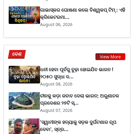
ଗାଭାସ୍କର ଘୋଷଣା କଲେ ବିଶ୍ୱକପ୍ ଟିମ୍ : ଏହି
କ୍ରିକେଟରମା...
August 06, 2026
ଦେଶ
View More
ଧନୀ ହେବା ପୂର୍ବରୁ ବୁଢ଼ା ହୋଇଯିବ ଭାରତ !
୨୦୫୦ ସୁଦ୍ଧା ଦ...
August 08, 2026
ଚୀନକୁ କଡ଼ା ଜବାବ ଦେଲା ଭାରତ; ଅରୁଣାଚଳ
ପ୍ରଦେଶର ୨୭ଟି ସ୍...
August 07, 2026
'ସ୍ୱାମୀଙ୍କ ହତ୍ୟାକୁ ସଡ଼କ ଦୁର୍ଘଟଣାର ରୂପ
ଦେବା', ସ୍ତ୍ର...