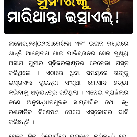
ଲାହୋର
,
୨
୫
|
୦୬
:
ଆମେରିକା ଏବଂ ଇରାନ ମଧ୍ଯରେ
ଶାନ୍ତି ଆଲୋଚନା ପାଇଁ ପାକିସ୍ତାନର ସେନା ମୁଖ୍ୟ
ଅସୀମ ମୁନୀର ସ୍ଵିଜରଲାଣ୍ଡର ଜେନେଭା ଗସ୍ତ
କରିଥିଲେ । ଏଠାରେ ଥିବା ସମୟରେ ତାଙ୍କୁ
ଇସ୍ରାଏଲ ଗୁଇନ୍ଦା ସଂସ୍ଥା ମୋସାଦ ହତ୍ୟା
କରିବାକୁ ଷଡ଼ଯନ୍ତ୍ର ରଚିଥିଲା । ଏନେଇ ବ୍ରାଜିଲର
ଜଣେ ଅନୁସନ୍ଧାନମୂଳକ ସାମ୍ବାଦିକ ତଥା ଭୂ-
ରଣନୀତିକ ବିଶେଷଜ୍ଞ ପେପେ ଏସ୍କୋବର ଦାବି
କରିଛନ୍ତି ।
ପେପେ ନିଜ ରିପୋର୍ଟରେ ପ୍ରକାଶ କରିଛନ୍ତି ଯେ,