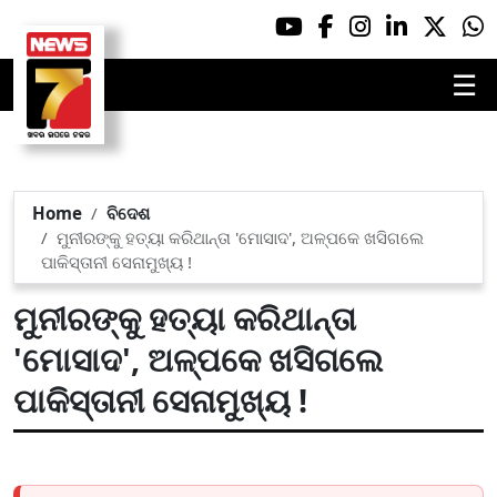
☰
Home
ବିଦେଶ
ମୁନୀରଙ୍କୁ ହତ୍ୟା କରିଥାନ୍ତା 'ମୋସାଦ', ଅଳ୍ପକେ ଖସିଗଲେ
ପାକିସ୍ତାନୀ ସେନାମୁଖ୍ୟ !
ମୁନୀରଙ୍କୁ ହତ୍ୟା କରିଥାନ୍ତା
'ମୋସାଦ', ଅଳ୍ପକେ ଖସିଗଲେ
ପାକିସ୍ତାନୀ ସେନାମୁଖ୍ୟ !