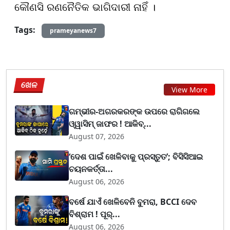
କୌଣସି ରଣନୈତିକ ଭାଗିଦାରୀ ନାହିଁ ।
Tags:
prameyanews7
ଖେଳ
View More
ଗମ୍ଭୀର-ଅଗରକରଙ୍କ ଉପରେ ରାଗିଗଲେ
ଓ୍ୱାସିମ୍ ଜାଫର ! ଆକିବ୍...
August 07, 2026
‘ଦେଶ ପାଇଁ ଖେଳିବାକୁ ପ୍ରସ୍ତୁତ’; ବିସିସିଆଇ
ଚୟନକର୍ତ୍ତା...
August 06, 2026
ବର୍ଷେ ଯାଏଁ ଖେଳିବେନି ବୁମରା, BCCI ଦେବ
ବିଶ୍ରାମ ! ପୂର୍...
August 06, 2026