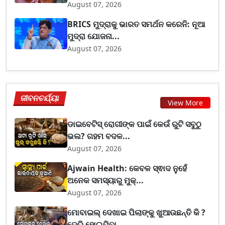
August 07, 2026
BRICS ମୁଦ୍ରାକୁ ଭାରତ ସମର୍ଥନ କରେନି: ନୂଆ
ମୁଦ୍ରା ଯୋଜନା...
August 07, 2026
ଜୀବନଚର୍ଯ୍ୟା
View More
ଡାଇବେଟିସ୍ ରୋଗୀଙ୍କ ପାଇଁ କେଉଁ ରୁଟି ସବୁଠୁ
ଭଲ? ଗହମ ବଦଳ...
August 07, 2026
Ajwain Health: କେବଳ ସ୍ଵାଦ ନୁହେଁ
ଅନେକ ସମସ୍ୟାରୁ ମୁକ୍...
August 07, 2026
ମୋବାଇଲ୍ ଦେଖାଇ ପିଲାଙ୍କୁ ଖୁଆଉଛନ୍ତି କି ?
ଡେରି ହୋଇଯିବା...