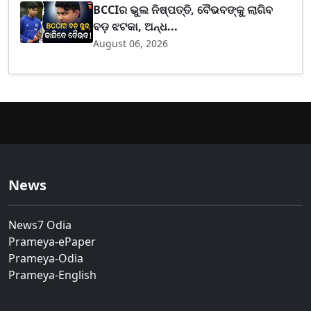
BCCIର ଭୁଲ ନିଷ୍ପତ୍ତି, ବୈଭବଙ୍କୁ ଲାଗିବ
ବଡ଼ ଝଟକା, ଅନ୍ଧ...
August 06, 2026
News
News7 Odia
Prameya-ePaper
Prameya-Odia
Prameya-English