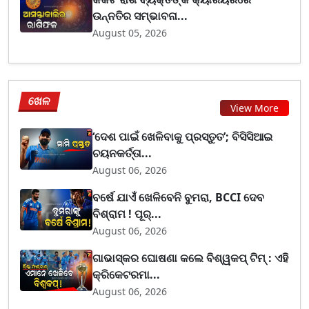
ଉନ୍ନତିର ସମ୍ଭାବନା...
August 05, 2026
ଖେଳ
View More
‘ଦେଶ ପାଇଁ ଖେଳିବାକୁ ପ୍ରସ୍ତୁତ’; ବିସିସିଆଇ
ଚୟନକର୍ତ୍ତା...
August 06, 2026
ବର୍ଷେ ଯାଏଁ ଖେଳିବେନି ବୁମରା, BCCI ଦେବ
ବିଶ୍ରାମ ! ପୂର୍...
August 06, 2026
ଗାଭାସ୍କର ଘୋଷଣା କଲେ ବିଶ୍ୱକପ୍ ଟିମ୍ : ଏହି
କ୍ରିକେଟରମା...
August 06, 2026