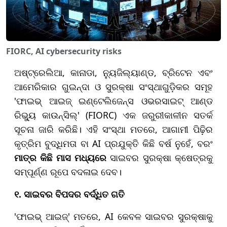
FIORC, AI cybersecurity risks
ଅଷ୍ଟ୍ରେଲିଆ, କାନାଡା, ନ୍ୟୁଜିଲ୍ୟାଣ୍ଡ, ବ୍ରିଟେନ ଏବଂ
ଆମେରିକାର ଗୁଇନ୍ଦା ଓ ସୁରକ୍ଷା ସଂସ୍ଥାଗୁଡ଼ିକର ସମୂହ
'ଫାଇଭ୍ ଆଇଜ୍ ଇଣ୍ଟେଲିଜେନ୍ସ ଓଭରସାଇଟ୍ ଆଣ୍ଡ
ରିଭ୍ୟୁ କାଉନ୍ସିଲ୍' (FIORC) ଏକ ଜରୁରୀକାଳୀନ ସତର୍କ
ସୂଚନା ଜାରି କରିଛି। ଏହି ସଂସ୍ଥା ମତରେ, ଆଗାମୀ ପିଢ଼ିର
କୃତ୍ରିମ ବୁଦ୍ଧିମତା ବା AI ପ୍ରଯୁକ୍ତି କିଛି ବର୍ଷ ନୁହେଁ, ବରଂ
ମାତ୍ର କିଛି ମାସ ମଧ୍ୟରେ
ସାଇବର ସୁରକ୍ଷା କ୍ଷେତ୍ରକୁ
ସମ୍ପୂର୍ଣ୍ଣ ରୂପେ ବଦଳାଇ ଦେବ।
୧. ସାଇବର ବିପଦର ବର୍ଦ୍ଧିତ ଗତି
'ଫାଇଭ୍ ଆଇଜ୍' ମତରେ, AI କେବଳ ସାଇବର ସୁରକ୍ଷାକୁ