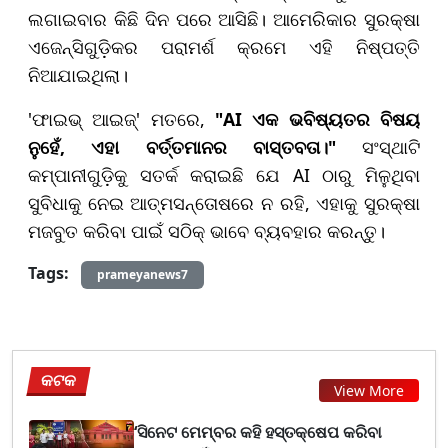
ଲଗାଇବାର କିଛି ଦିନ ପରେ ଆସିଛି। ଆମେରିକାର ସୁରକ୍ଷା
ଏଜେନ୍ସିଗୁଡ଼ିକର ପରାମର୍ଶ କ୍ରମେ ଏହି ନିଷ୍ପତ୍ତି
ନିଆଯାଇଥିଲା।
'ଫାଇଭ୍ ଆଇଜ୍' ମତରେ,
"AI
ଏକ ଭବିଷ୍ୟତର ବିଷୟ
ନୁହେଁ,
ଏହା ବର୍ତ୍ତମାନର ବାସ୍ତବତା।"
ସଂସ୍ଥାଟି
କମ୍ପାନୀଗୁଡ଼ିକୁ ସତର୍କ କରାଇଛି ଯେ AI ଠାରୁ ମିଳୁଥିବା
ସୁବିଧାକୁ ନେଇ ଆତ୍ମସନ୍ତୋଷରେ ନ ରହି, ଏହାକୁ ସୁରକ୍ଷା
ମଜବୁତ କରିବା ପାଇଁ ସଠିକ୍ ଭାବେ ବ୍ୟବହାର କରନ୍ତୁ।
Tags:
prameyanews7
କଟକ
View More
‘ସିନେଟ ମେମ୍ବର କହି ହସ୍ତକ୍ଷେପ କରିବା