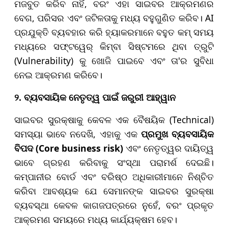
ମଜବୁତ କରିବ ନାହିଁ, ବରଂ ଏହା ସାଇବର ଆକ୍ରମଣର
ବେଗ, ପରିସର ଏବଂ ଜଟିଳତାକୁ ମଧ୍ୟ ବହୁଗୁଣିତ କରିବ। AI
ପ୍ରଯୁକ୍ତି ବ୍ୟବହାର କରି ହ୍ୟାକରମାନେ ବହୁତ କମ୍ ସମୟ
ମଧ୍ୟରେ ସଫ୍ଟୱେର୍ କିମ୍ବା ସିଷ୍ଟମରେ ଥିବା ତ୍ରୁଟି
(Vulnerability) କୁ ଖୋଜି ପାଇବେ ଏବଂ ତା'ର ସୁବିଧା
ନେଇ ଆକ୍ରମଣ କରିବେ।
୨. ବ୍ୟବସାୟିକ ନେତୃତ୍ୱ ପାଇଁ ଜରୁରୀ ଆହ୍ୱାନ
ସାଇବର ସୁରକ୍ଷାକୁ କେବଳ ଏକ ବୈଷୟିକ (Technical)
ସମସ୍ୟା ଭାବେ ନଦେଖି, ଏହାକୁ ଏକ
ପ୍ରମୁଖ ବ୍ୟବସାୟିକ
ବିପଦ (Core business risk)
ଏବଂ ନେତୃତ୍ୱର ଦାୟିତ୍ୱ
ଭାବେ ଗ୍ରହଣ କରିବାକୁ ସଂସ୍ଥା ପରାମର୍ଶ ଦେଇଛି।
କମ୍ପାନୀର ବୋର୍ଡ ଏବଂ ବରିଷ୍ଠ ଅଧିକାରୀମାନେ ନିଶ୍ଚିତ
କରିବା ଆବଶ୍ୟକ ଯେ ସେମାନଙ୍କ ସାଇବର ସୁରକ୍ଷା
ବ୍ୟବସ୍ଥା କେବଳ କାଗଜପତ୍ରରେ ନୁହେଁ, ବରଂ ପ୍ରକୃତ
ଆକ୍ରମଣ ସମୟରେ ମଧ୍ୟ କାର୍ଯ୍ୟକ୍ଷମ ହେବ।