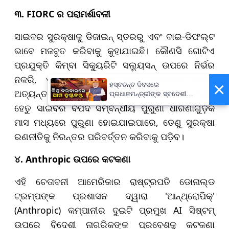
୩. FIORC
ର ପରାମର୍ଶାବଳୀ
ସାଇବର ସୁରକ୍ଷାକୁ ଡିଜାଇନ୍ ସ୍ତରରୁ ଏବଂ ବାଇ-ଡିଫଲ୍ଟ
ଭାବେ ମଜବୁତ କରିବାକୁ କୁହାଯାଇଛି। କୌଣସି ଗୋଟିଏ
ପ୍ରଯୁକ୍ତି କିମ୍ବା ସିକ୍ୟୁରିଟି ସଲ୍ୟୁସନ୍ ଉପରେ ନିର୍ଭର
ନକରି, ଏକାଧିକ ସୁରକ୍ଷା ସ୍ତର ବ୍ୟବହାର କରିବା
×
ହସ୍ତତନ୍ତ ଦିବସରେ
ଅତ୍ୟନ୍ତ ଗୁରୁତ୍ୱପୂର୍ଣ୍ଣ। AI ପ୍ରଯୁକ୍ତିର ଦ୍ରୁତ ବିକାଶ
ପ୍ରଧାନମନ୍ତ୍ରୀଙ୍କ ସ୍ବଦେଶୀ
ବାର୍ତ୍ତା, ଗର୍ବର ସହ ପାଳନ କରିବାକୁ
ହେତୁ ସାଇବର ବିପଦ ସମ୍ବନ୍ଧୀୟ ପୁରୁଣା ଧାରଣାଗୁଡ଼ିକ
ଆହ୍ବାନ
ମାସ ମଧ୍ୟରେ ପୁରୁଣା ହୋଇଯାଇପାରେ, ତେଣୁ ସୁରକ୍ଷା
ରଣନୀତିକୁ ନିରନ୍ତର ପରିବର୍ତ୍ତନ କରିବାକୁ ପଡ଼ିବ।
୪. Anthropic
ଉପରେ କଟକଣା
ଏହି ଚେତାବନୀ ଆମେରିକାର ରାଷ୍ଟ୍ରପତି ଡୋନାଲ୍ଡ
ଟ୍ରମ୍ପଙ୍କ ପ୍ରଶାସନ ଦ୍ୱାରା 'ଆନ୍ଥ୍ରୋପିକ୍'
(Anthropic) କମ୍ପାନୀର ଦୁଇଟି ପ୍ରମୁଖ AI ସିଷ୍ଟମ୍
ଉପରେ ବିଦେଶୀ ନାଗରିକଙ୍କ ପ୍ରବେଶକୁ କଟକଣା