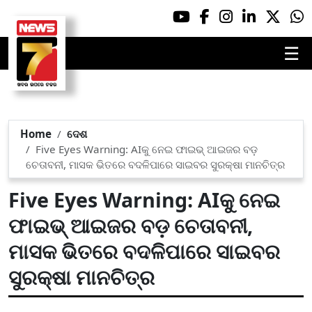
☰
Home
ଦେଶ
Five Eyes Warning: AIକୁ ନେଇ ଫାଇଭ୍ ଆଇଜର ବଡ଼
ଚେତାବନୀ, ମାସକ ଭିତରେ ବଦଳିପାରେ ସାଇବର ସୁରକ୍ଷା ମାନଚିତ୍ର
Five Eyes Warning: AIକୁ ନେଇ
ଫାଇଭ୍ ଆଇଜର ବଡ଼ ଚେତାବନୀ,
ମାସକ ଭିତରେ ବଦଳିପାରେ ସାଇବର
ସୁରକ୍ଷା ମାନଚିତ୍ର