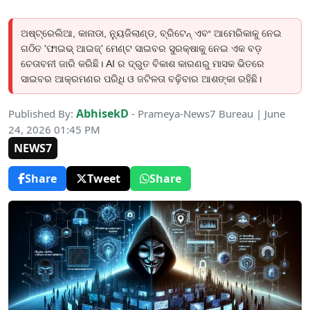
ଅଷ୍ଟ୍ରେଲିଆ, କାନାଡା, ନ୍ୟୁଜିଲାଣ୍ଡ, ବ୍ରିଟେନ୍ ଏବଂ ଆମେରିକାକୁ ନେଇ
ଗଠିତ 'ଫାଇଭ୍ ଆଇଜ୍' ମେଣ୍ଟ ସାଇବର ସୁରକ୍ଷାକୁ ନେଇ ଏକ ବଡ଼
ଚେତାବନୀ ଜାରି କରିଛି। AI ର ଦ୍ରୁତ ବିକାଶ କାରଣରୁ ମାସକ ଭିତରେ
ସାଇବର ଆକ୍ରମଣର ପରିଧି ଓ ଜଟିଳତା ବଢ଼ିବାର ଆଶଙ୍କା ରହିଛି।
AbhisekD
Published By:
- Prameya-News7 Bureau | June
24, 2026 01:45 PM
NEWS7
Share
Tweet
Share