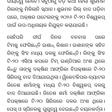
ଦାୟିତ୍ୱ ନେବେ। ସବୁଠାରୁ ବଡ଼ କଥା ହେଲା ଶୁଭମନ
ଗିଲଙ୍କୁ ମିଳିଳାନି ସ୍ଥାନ। ଶୁଭମନ ଗିଲ୍ ବାଦ ପଡ଼ିବା
ପରେ, ଅକ୍ଷର ପଟେଲଙ୍କୁ ୨୦୨୬ ଟି-୨୦ ବିଶ୍ୱକପ୍
ପାଇଁ ଉପ-ଅଧିନାୟକ ନିଯୁକ୍ତ କରାଯାଇଛି।
ସେହିପରି ଦୀର୍ଘ ଦିନର ବନବାସ ପରେ
ଟିମକୁ ଫେରିଛନ୍ତି ଇଶାନ୍ କିଶାନ। ଇଶାନଙ୍କ ସହିତ
ରିଙ୍କୁ ସିଂହ ମଧ୍ୟ ଦଳକୁ ଫେରିଛନ୍ତି। ରିଙ୍କୁ ସିଂହ
ଟି-୨୦ ଏସିଆ କପରେ ଟିମ୍ ଇଣ୍ଡିଆର ଅଂଶ ଥିଲେ
କିନ୍ତୁ ତାଙ୍କୁ ଦକ୍ଷିଣ ଆଫ୍ରିକା ବିପକ୍ଷରେ ଟି-୨୦
ସିରିଜରୁ ବାଦ ଦିଆଯାଇଥିଲା। ୱିକେଟକିପର-ବ୍ୟାଟର
ଜିତେଶ ଶର୍ମାଙ୍କୁ ମଧ୍ୟ ଟି-୨୦ ବିଶ୍ୱକପ୍ ଦଳରୁ
ବାଦ ଦିଆଯାଇଛି। ଜିତେଶ ଶର୍ମା ଦକ୍ଷିଣ ଆଫ୍ରିକା
ବିପକ୍ଷରେ ଟି-୨୦ ସିରିଜରେ ଦଳର ଅଂଶ ଥିଲେ।
ପେସ୍ ଓ ସ୍ପିନରକୁ ଗୁରୁତ୍ୱ ଦେଇଛନ୍ତି ଚୟନକର୍ତ୍ତା।