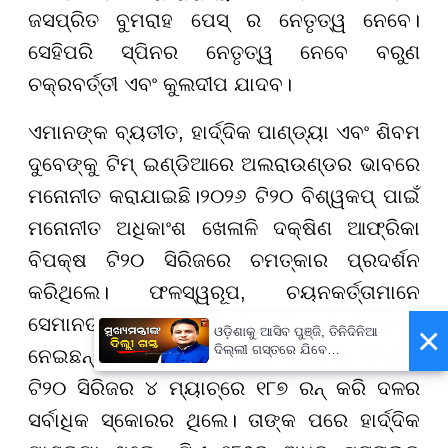
ଜସପ୍ରିତ ବୁମରାହ ପେସ୍ ର ନେତୃତ୍ୱ ନେବେ।
ସେହିପରି ସ୍ପିନର ନେତୃତ୍ୱ ନେବେ ବରୁଣ
ଚକ୍ରବର୍ତ୍ତୀ ଏବଂ କୁଲଦୀପ ଯାଦବ।
ଏମାନଙ୍କ ବ୍ୟତୀତ, ହାର୍ଦ୍ଦିକ ପାଣ୍ଡ୍ୟା ଏବଂ ଶିବମ
ଦୁବେଙ୍କୁ ଟିମ୍ ଇଣ୍ଡିଆରେ ଅଲରାଉଣ୍ଡର ଭାବରେ
ମନୋନୀତ କରାଯାଇଛି।୨୦୨୬ ଟି୨୦ ବିଶ୍ୱକପ୍ ପାଇଁ
ମନୋନୀତ ଅଧିକାଂଶ ଖେଳାଳି ଦକ୍ଷିଣ ଆଫ୍ରିକା
ବିପକ୍ଷ ଟି୨୦ ସିରିଜରେ ଚମତ୍କାର ପ୍ରଦର୍ଶନ
କରିଥିଲେ। ଫଳସ୍ୱରୂପ, ଚୟନକର୍ତ୍ତାମାନେ
ସେମାନଙ୍କୁ ବିଶ୍ୱକପ୍ ଦଳରେ ରଖିବାକୁ ନିଷ୍ପତ୍ତି
×
ଓଡ଼ିଶାକୁ ଆସିବ ପୁଞ୍ଜି, ତିନିଦିନିଆ
ଦିଲ୍ଲୀ ଗସ୍ତରେ ଯିବେ
ନେଇଛନ୍ତି। ତିଲକ ବର୍ମା ଦକ୍ଷିଣ ଆଫ୍ରିକା ବିପକ୍ଷ
ମୁଖ୍ୟମନ୍ତ୍ରୀ ମୋହନ ମାଝୀ
ଟି୨୦ ସିରିଜର ୪ ମ୍ୟାଚ୍ରେ ୧୮୭ ରନ୍ କରି ଦଳର
ସର୍ବାଧିକ ସ୍କୋରର ଥିଲେ। ତାଙ୍କ ପରେ ହାର୍ଦ୍ଦିକ