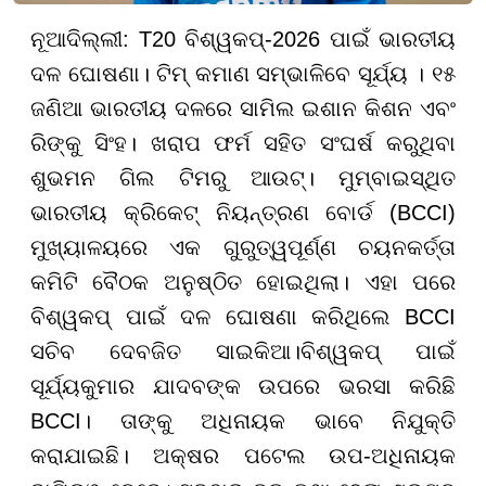
ନୂଆଦିଲ୍ଲୀ: T20 ବିଶ୍ୱକପ୍-2026 ପାଇଁ ଭାରତୀୟ
ଦଳ ଘୋଷଣା। ଟିମ୍ କମାଣ ସମ୍ଭାଳିବେ ସୂର୍ଯ୍ୟ । ୧୫
ଜଣିଆ ଭାରତୀୟ ଦଳରେ ସାମିଲ ଇଶାନ କିଶନ ଏବଂ
ରିଙ୍କୁ ସିଂହ। ଖରାପ ଫର୍ମ ସହିତ ସଂଘର୍ଷ କରୁଥିବା
ଶୁଭମନ ଗିଲ ଟିମରୁ ଆଉଟ୍। ମୁମ୍ବାଇସ୍ଥିତ
ଭାରତୀୟ କ୍ରିକେଟ୍ ନିୟନ୍ତ୍ରଣ ବୋର୍ଡ (BCCI)
ମୁଖ୍ୟାଳୟରେ ଏକ ଗୁରୁତ୍ୱପୂର୍ଣ୍ଣ ଚୟନକର୍ତ୍ତା
କମିଟି ବୈଠକ ଅନୁଷ୍ଠିତ ହୋଇଥିଲା। ଏହା ପରେ
ବିଶ୍ୱକପ୍ ପାଇଁ ଦଳ ଘୋଷଣା କରିଥିଲେ BCCI
ସଚିବ ଦେବଜିତ ସାଇକିଆ।ବିଶ୍ୱକପ୍ ପାଇଁ
ସୂର୍ଯ୍ୟକୁମାର ଯାଦବଙ୍କ ଉପରେ ଭରସା କରିଛି
BCCI। ତାଙ୍କୁ ଅଧିନାୟକ ଭାବେ ନିଯୁକ୍ତି
କରାଯାଇଛି। ଅକ୍ଷର ପଟେଲ ଉପ-ଅଧିନାୟକ