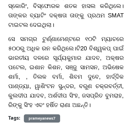
ସ୍କୋରିଂ, ବିସ୍ଫୋରକ ଶତକ ହାସଲ କରିଥିଲେ।
ତାଙ୍କର ବ୍ୟାଟିଂ ଦକ୍ଷତା ତାଙ୍କୁ ପ୍ରଥମ SMAT
ଟାଇଟଲ ଦେଇଥିଲା।
ସେ ସମଗ୍ର ଟୁର୍ଣ୍ଣାମେଣ୍ଟରେ ୧୦ଟି ମ୍ୟାଚରେ
୫୦୦ରୁ ଅଧିକ ରନ କରିଥିଲେ।ଟି20 ବିଶ୍ୱକପ୍ ପାଇଁ
ଭାରତୀୟ ଦଳରେ ସୂର୍ଯ୍ୟକୁମାର ଯାଦବ, ଅକ୍ଷର
ପଟେଲ, ଇଶାନ କିଶନ, ସଞ୍ଜୁ ସାମସନ, ଅଭିଷେକ
ଶର୍ମା, , ତିଲକ ବର୍ମା, ଶିବମ ଦୁବେ, ହାର୍ଦ୍ଦିକ
ପାଣ୍ଡ୍ୟା, ୱାଶିଂଟନ ସୁନ୍ଦର, ବରୁଣ ଚକ୍ରବର୍ତ୍ତୀ,
କୁଲଦୀପ ଯାଦବ, ଅର୍ଶଦୀପ ସିଂହ, ଜସପ୍ରିତ ବୁମରାହ,
ରିଙ୍କୁ ସିଂହ ଏବଂ ହର୍ଷିତ ରାଣା ଅଛନ୍ତି।
Tags:
prameyanews7