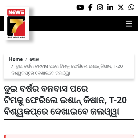
☰
Home
ଖେଳ
ଦୁଇ ବର୍ଷର ବନବାସ ପରେ ଟିମକୁ ଫେରିଲେ ଇଶାନ୍ କିଷାନ, T-20
ବିଶ୍ୱକପ୍‌ରେ ଦେଖାଇବେ ଜଲଓ୍ୱା
ଦୁଇ ବର୍ଷର ବନବାସ ପରେ
ଟିମକୁ ଫେରିଲେ ଇଶାନ୍ କିଷାନ, T-20
ବିଶ୍ୱକପ୍‌ରେ ଦେଖାଇବେ ଜଲଓ୍ୱା