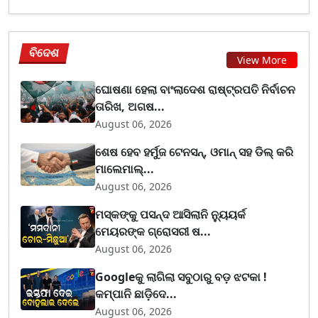
ବିଦେଶ
View More
ଘୋଷଣା ହେଲା ବାଂଲାଦେଶ ରାଷ୍ଟ୍ରପତି ନିର୍ବାଚନ
ତାରିଖ, ଅଗଷ...
August 06, 2026
ଶେଷ ହେବ ହର୍ମୁଜ ଟେନସନ୍, ଓମାନ୍ ସହ ଡିଲ୍ କରି
ମାଲେମାଲ୍...
August 06, 2026
ମସ୍କଙ୍କୁ ପସନ୍ଦ ଆସିଲାନି ନ୍ୟୁୟର୍କ
ମେୟରଙ୍କ ଗ୍ରୋସରୀ ଷ...
August 06, 2026
Googleକୁ ଲାଗିଲା ସବୁଠାରୁ ବଡ଼ ଝଟକା !
କମ୍ପାନି ଛାଡ଼ିଦେ...
August 06, 2026