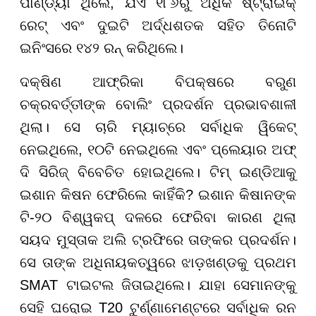
ପାଣ୍ଡ୍ୟା ଥିଲେ, ଯିଏ ୧୮୬ରୁ ଅଧିକ ଷ୍ଟ୍ରାଇକ୍
ରେଟ୍ ଏବଂ ଦୁଇଟି ଅର୍ଦ୍ଧଶତକ ସହିତ ତିନୋଟି
ଇନିଂସରେ ୧୪୨ ରନ୍ କରିଥିଲେ।
ଦକ୍ଷିଣ ଆଫ୍ରିକା ବିପକ୍ଷରେ ବରୁଣ
ଚକ୍ରବର୍ତ୍ତୀଙ୍କ ବୋଲିଂ ପ୍ରଦର୍ଶନ ପ୍ରଭାବଶାଳୀ
ଥିଲା। ସେ ଚାରି ମ୍ୟାଚ୍ରେ ସର୍ବାଧିକ ୱିକେଟ୍
ନେଇଥିଲେ, ୧୦ଟି ନେଇଥିଲେ ଏବଂ ପ୍ଲେୟାର ଅଫ୍
ଦି ସିରିଜ୍ ବିବେଚିତ ହୋଇଥିଲେ। ଟିମ୍ ଇଣ୍ଡିଆକୁ
ଇଶାନ କିଷନ ଫେରିଲେ କାହିଁକି? ଇଶାନ କିଷାନଙ୍କ
ଟି-୨୦ ବିଶ୍ୱକପ୍ ଦଳରେ ଫେରିବା କାରଣ ଥିଲା
ସୟଦ ମୁସ୍ତାକ ଅଲି ଟ୍ରଫିରେ ତାଙ୍କର ପ୍ରଦର୍ଶନ।
ସେ ତାଙ୍କ ଅଧିନାୟକତ୍ୱରେ ଝାଡ଼ଖଣ୍ଡକୁ ପ୍ରଥମ
SMAT ଟାଇଟଲ ଜିତାଇଥିଲେ। ଯାହା ସେମାନଙ୍କୁ
ସେହି ଘରୋଇ T20 ଟୁର୍ଣ୍ଣାମେଣ୍ଟରେ ସର୍ବାଧିକ ରନ