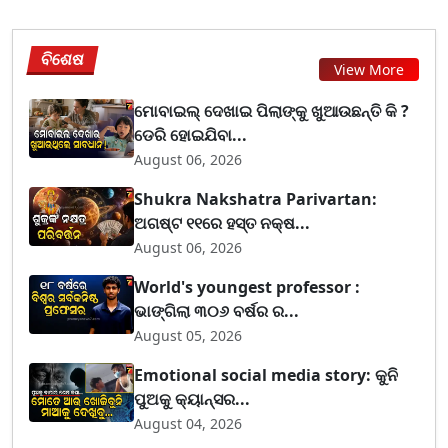
ବିଶେଷ
View More
ମୋବାଇଲ୍ ଦେଖାଇ ପିଲାଙ୍କୁ ଖୁଆଉଛନ୍ତି କି ?
ଡେରି ହୋଇଯିବା...
August 06, 2026
Shukra Nakshatra Parivartan:
ଅଗଷ୍ଟ ୧୧ରେ ହସ୍ତ ନକ୍ଷ...
August 06, 2026
World's youngest professor :
ଭାଙ୍ଗିଲା ୩୦୬ ବର୍ଷର ର...
August 05, 2026
Emotional social media story: କୁନି
ପୁଅକୁ କ୍ୟାନ୍ସର...
August 04, 2026