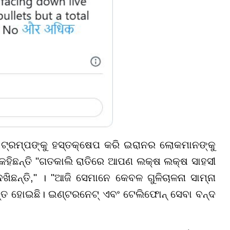
ଟ୍ରମ୍ପଙ୍କୁ ହସ୍ତକ୍ଷେପ କରି ଇରାନର ଲୋକମାନଙ୍କୁ
 କହିଛନ୍ତି "ଗତକାଲି ରାତିରେ ଆପଣ ଲକ୍ଷ ଲକ୍ଷ ସାହସୀ
େଖିଛନ୍ତି," । "ଆଜି ସେମାନେ କେବଳ ଗୁଳିଚାଳନା ସାମ୍ନା
ପ୍ତ ହୋଇଛି। ଇଣ୍ଟରନେଟ୍ ଏବଂ ଟେଲିଫୋନ୍ ସେବା ବନ୍ଦ