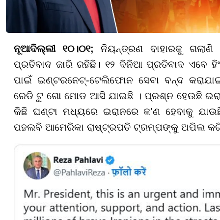
ନୂଆଦିଲ୍ଲୀ ୧୦।୦୧;
ନିୟନ୍ତ୍ରଣ ବାହାରକୁ ଗଲାଣି 
ପ୍ରତିବାଦ ଜାରି ରହିଛି। ୧୨ ଦିନିଆ ପ୍ରତିବାଦ ଏବେ ହି
ପାଇଁ ଇଣ୍ଟରନେଟ୍-ଟେଲିଫୋନ ସେବା ବନ୍ଦ କରାଯାଇ
ରେଡି ଟୁ ଗୋ ମୋଡ ଆସି ଯାଇଛି । ପ୍ରଶ୍ନ ହେଉଛି ଇ
କିଛି ଘଣ୍ଟା ମଧ୍ୟରେ ଇରାନରେ କ'ଣ ହେବାକୁ ଯାଉଛି
ପହଲବି ଆମେରିକା ରାଷ୍ଟ୍ରପତି ଟ୍ରମ୍ପଙ୍କୁ ଅପିଲ କରି