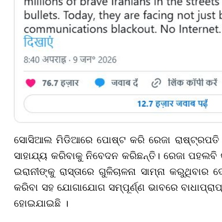
ସୋସିଆଲ ମିଡିଆରେ ପୋଷ୍ଟ କରି ରେଜା ରାଷ୍ଟ୍ରପତି 
ସାହାଯ୍ୟ କରିବାକୁ ନିବେଦନ କରିଛନ୍ତି। ରେଜା ପହଲବି
ଇରାନୀଙ୍କୁ ରାସ୍ତାରେ ଗୁଳିଚାଳନା ସାମ୍ନା କରୁଥିବାର ଦ
କରିବା ସହ ଯୋଗାଯୋଗ ସମ୍ପୂର୍ଣ୍ଣ ଭାବରେ ବାଧାପ୍ରା
ହୋଇଯାଇଛି ।