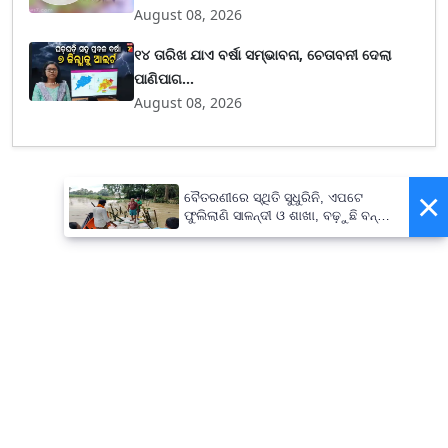
August 08, 2026
୧୪ ତାରିଖ ଯାଏ ବର୍ଷା ସମ୍ଭାବନା, ଚେତାବନୀ ଦେଲା
ପାଣିପାଗ...
August 08, 2026
×
ବୈତରଣୀରେ ସ୍ଥିତି ସୁଧୁରିନି, ଏପଟେ
ଫୁଲିଲାଣି ସାଳନ୍ଦୀ ଓ ଶାଖା, ବଢ଼ୁଛି ବନ୍ୟା
ଭୟ