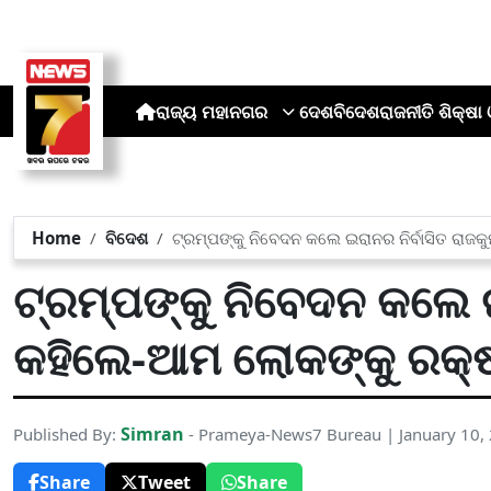
ରାଜ୍ୟ
ମହାନଗର
ଦେଶ
ବିଦେଶ
ରାଜନୀତି
ଶିକ୍ଷା 
Home
ବିଦେଶ
ଟ୍ରମ୍ପଙ୍କୁ ନିବେଦନ କଲେ ଇରାନର ନିର୍ବାସିତ ରାଜକ
ଟ୍ରମ୍ପଙ୍କୁ ନିବେଦନ କଲେ ଇ
କହିଲେ-ଆମ ଲୋକଙ୍କୁ ରକ୍ଷା
Simran
Published By:
- Prameya-News7 Bureau | January 10,
Share
Tweet
Share