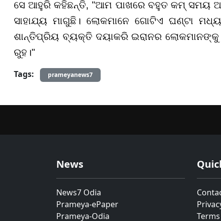
ସେ ଆହୁରି କହିଛନ୍ତି, "ଆମ ପାଖରେ ବହୁତ କମ୍ ସମୟ ଅଛି
ସାହାଯ୍ୟ ମାଗୁଛି। ଲୋକମାନେ ଗୋଟିଏ ଘଣ୍ଟା ମଧ୍ୟର
ଶାନ୍ତିପ୍ରିୟ ବ୍ୟକ୍ତି ଦୟାକରି ଇରାନର ଲୋକମାନଙ୍କୁ 
ରୁହ।"
Tags:
prameyanews7
News
Quic
News7 Odia
Conta
Prameya-ePaper
Privac
Prameya-Odia
Terms