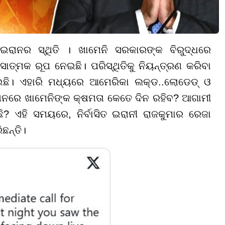
ଇରାନର ସ୍ଥିତି । ଖାମେନି ସରକାରଙ୍କ ବିରୁଦ୍ଧରେ
ଂସାତ୍ମକ ରୂପ ନେଇଛି। ପରିସ୍ଥିତିକୁ ନିୟନ୍ତ୍ରଣ କରିବା
ଛି। ଏହାରି ମଧ୍ୟରେ ଆମେରିକା ଲକ୍ଡ..ଲୋଡେଡ୍ ଓ
ରାନରେ ଖାମେନିଙ୍କ କ୍ଷମତା କେତେ ଦିନ ରହିବ? ଆଗାମୀ
? ଏହି ସମୟରେ, ନିର୍ବାସିତ ଇରାନୀ ରାଜକୁମାର ରେଜା
ଛନ୍ତି।