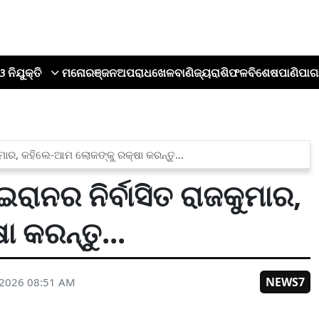
ଓ ନିଯୁକ୍ତି
ମନୋରଞ୍ଜନ
ଅପରାଧ
ଖେଳ
ବାଣିଜ୍ୟ
ରାଶିଫଳ
ବିଶେଷ
ପାଣିପାଗ
ୁମାର, କହିଲେ-ଆମ ଲୋକଙ୍କୁ ରକ୍ଷା କରନ୍ତୁ...
ରାନର ନିର୍ବାସିତ ରାଜକୁମାର,
 କରନ୍ତୁ...
NEWS7
 2026 08:51 AM