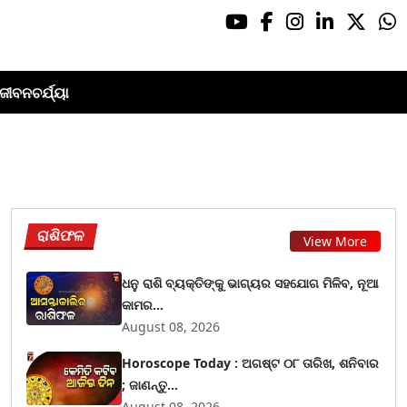
ଜୀବନଚର୍ଯ୍ୟା
ରାଶିଫଳ
View More
ଧନୁ ରାଶି ବ୍ୟକ୍ତିଙ୍କୁ ଭାଗ୍ୟର ସହଯୋଗ ମିଳିବ, ନୂଆ
କାମର...
August 08, 2026
Horoscope Today : ଅଗଷ୍ଟ ୦୮ ତାରିଖ, ଶନିବାର
; ଜାଣନ୍ତୁ...
August 08, 2026