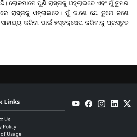
। ଲୋକମାନେ ପୁଣି ରାସ୍ତାକୁ ଓହ୍ଲାଇବେ ଏବଂ ମୁଁ ତୁମର
େ ରାସ୍ତାକୁ ଓହ୍ଲାଇବେ। ମୁଁ ଜାଣେ ଯେ ତୁମେ ଜଣେ
ସାହାଯ୍ୟ କରିବା ପାଇଁ ହସ୍ତକ୍ଷେପ କରିବାକୁ ପ୍ରସ୍ତୁତ
k Links
YouTube
Facebook
Instagram
Linkedin
Twitt
ct Us
y Policy
 of Usage