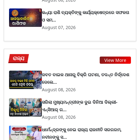
କନ୍ୟା ରାଶି ବ୍ୟକ୍ତିଙ୍କୁ କାର୍ଯ୍ୟକ୍ଷେତ୍ରରେ ସଫଳତା
ଓ ସମ...
August 07, 2026
ରାଜ୍ୟ
View More
ଜବତ ବାଇକ ଥାନାରୁ ବିକ୍ରି ଘଟଣା, ତଦନ୍ତ ନିର୍ଦ୍ଦେଶ
ଦେଲେ...
August 08, 2026
ସରିଲା ମୁଖ୍ୟମନ୍ତ୍ରୀଙ୍କ ଦୁଇ ଦିନିଆ ଦିଲ୍ଲୀ-
ଏନ୍‌ସିଆର୍ ଗ...
August 08, 2026
ଧର୍ମେନ୍ଦ୍ରଙ୍କୁ ନେଇ ରାଜ୍ୟ ରାଜନୀତି ସରଗରମ,
ନବୀନଙ୍କୁ ସ...