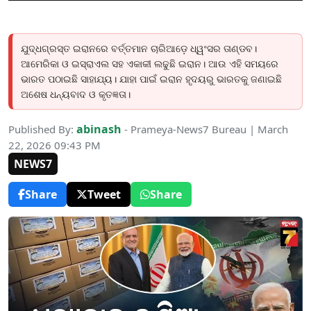
ଯୁଦ୍ଧଗ୍ରସ୍ତ ଇରାନରେ ବର୍ତ୍ତମାନ ଚାରିଆଡ଼େ ଧ୍ୱଂସର ତାଣ୍ଡବ।
ଆମେରିକା ଓ ଇସ୍ରାଏଲ ସହ ଏକାକୀ ଲଢୁଛି ଇରାନ। ଆଉ ଏହି ସମୟରେ
ଭାରତ ପଠାଇଛି ସାହାଯ୍ୟ। ଯାହା ପାଇଁ ଇରାନ ହୃଦୟରୁ ଭାରତକୁ ଜଣାଇଛି
ଅଶେଷ ଧନ୍ୟବାଦ ଓ କୃତଜ୍ଞତା।
abinash
Published By:
- Prameya-News7 Bureau | March
22, 2026 09:43 PM
NEWS7
Share
Tweet
Share