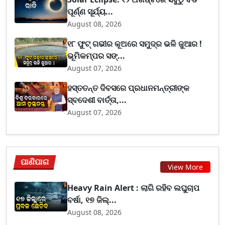
ପୂର୍ଣ୍ଣ ସୂର୍ଯ୍ୟ...
August 08, 2026
୧୮ ଫୁଟ୍ ଗଭୀର କୂଅରେ ସମୁଦ୍ର ଭଳି ଜୁଆର !
ଭୂମିକମ୍ପର ସଙ୍...
August 07, 2026
ହସ୍ତତନ୍ତ ଦିବସରେ ପ୍ରଧାନମନ୍ତ୍ରୀଙ୍କ
ସ୍ବଦେଶୀ ବାର୍ତ୍ତା,...
August 07, 2026
ପାଣିପାଗ
View More
Heavy Rain Alert : ଲାଗି ରହିବ ଲଘୁଚାପ
ବର୍ଷା, ୧୭ ଜିଲ୍...
August 08, 2026