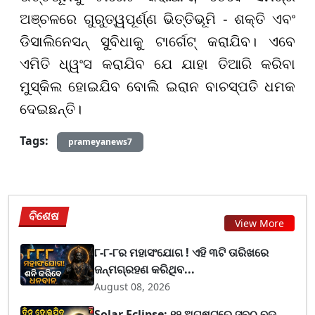
ଅଞ୍ଚଳରେ ଗୁରୁତ୍ୱପୂର୍ଣ୍ଣ ଭିତ୍ତିଭୂମି - ଶକ୍ତି ଏବଂ
ଡିସାଲିନେସନ୍ ସୁବିଧାକୁ ଟାର୍ଗେଟ୍ କରାଯିବ। ଏବେ
ଏମିତି ଧ୍ୱଂସ କରାଯିବ ଯେ ଯାହା ତିଆରି କରିବା
ମୁସ୍କିଲ ହୋଇଯିବ ବୋଲି ଇରାନ ବାଚସ୍ପତି ଧମକ
ଦେଇଛନ୍ତି।
Tags:
prameyanews7
ବିଶେଷ
View More
୮-୮-୮ର ମହାସଂଯୋଗ ! ଏହି ୩ଟି ତାରିଖରେ
ଜନ୍ମଗ୍ରହଣ କରିଥିବ...
August 08, 2026
Solar Eclipse: ୧୨ ଅଗଷ୍ଟରେ ସବୁଠୁ ବଡ