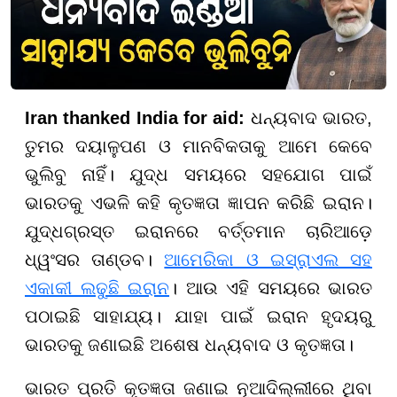
Iran thanked India for aid:
ଧନ୍ୟବାଦ ଭାରତ,
ତୁମର ଦୟାଳୁପଣ ଓ ମାନବିକତାକୁ ଆମେ କେବେ
ଭୁଲିବୁ ନାହିଁ। ଯୁଦ୍ଧ ସମୟରେ ସହଯୋଗ ପାଇଁ
ଭାରତକୁ ଏଭଳି କହି କୃତଜ୍ଞତା ଜ୍ଞାପନ କରିଛି ଇରାନ।
ଯୁଦ୍ଧଗ୍ରସ୍ତ ଇରାନରେ ବର୍ତ୍ତମାନ ଚାରିଆଡ଼େ
ଧ୍ୱଂସର ତାଣ୍ଡବ।
ଆମେରିକା ଓ ଇସ୍ରାଏଲ ସହ
ଏକାକୀ ଲଢୁଛି ଇରାନ
। ଆଉ ଏହି ସମୟରେ ଭାରତ
ପଠାଇଛି ସାହାଯ୍ୟ। ଯାହା ପାଇଁ ଇରାନ ହୃଦୟରୁ
ଭାରତକୁ ଜଣାଇଛି ଅଶେଷ ଧନ୍ୟବାଦ ଓ କୃତଜ୍ଞତା।
ଭାରତ ପ୍ରତି କୃତଜ୍ଞତା ଜଣାଇ ନୂଆଦିଲ୍ଲୀରେ ଥିବା