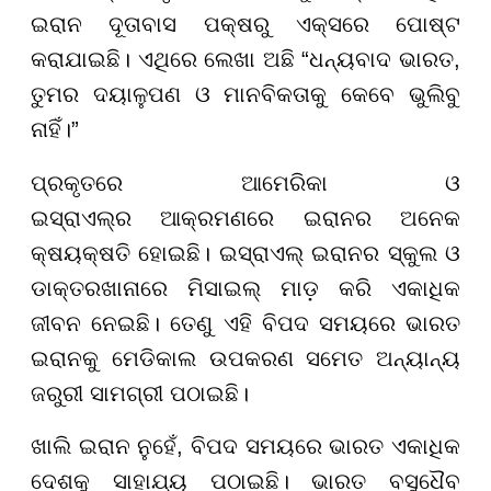
ଇରାନ ଦୂତାବାସ ପକ୍ଷରୁ ଏକ୍ସରେ ପୋଷ୍ଟ
କରାଯାଇଛି। ଏଥିରେ ଲେଖା ଅଛି “ଧନ୍ୟବାଦ ଭାରତ,
ତୁମର ଦୟାଳୁପଣ ଓ ମାନବିକତାକୁ କେବେ ଭୁଲିବୁ
ନାହିଁ।”
ପ୍ରକୃତରେ ଆମେରିକା ଓ
ଇସ୍ରାଏଲ୍‌ର ଆକ୍ରମଣରେ ଇରାନର ଅନେକ
କ୍ଷୟକ୍ଷତି ହୋଇଛି। ଇସ୍ରାଏଲ୍ ଇରାନର ସ୍କୁଲ ଓ
ଡାକ୍ତରଖାନାରେ ମିସାଇଲ୍ ମାଡ଼ କରି ଏକାଧିକ
ଜୀବନ ନେଇଛି। ତେଣୁ ଏହି ବିପଦ ସମୟରେ ଭାରତ
ଇରାନକୁ ମେଡିକାଲ ଉପକରଣ ସମେତ ଅନ୍ୟାନ୍ୟ
ଜରୁରୀ ସାମଗ୍ରୀ ପଠାଇଛି।
ଖାଲି ଇରାନ ନୁହେଁ, ବିପଦ ସମୟରେ ଭାରତ ଏକାଧିକ
ଦେଶକୁ ସାହାଯ୍ୟ ପଠାଇଛି। ଭାରତ ବସୁଧୈବ