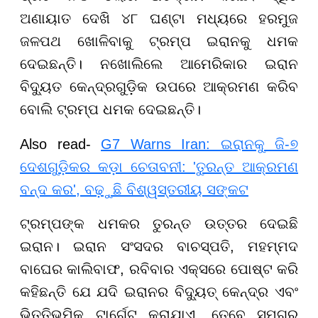
ଅଣାୟାତ ଦେଖି ୪୮ ଘଣ୍ଟା ମଧ୍ୟରେ ହରମୁଜ
ଜଳପଥ ଖୋଳିବାକୁ ଟ୍ରମ୍ପ ଇରାନକୁ ଧମକ
ଦେଇଛନ୍ତି। ନଖୋଲିଲେ ଆମେରିକାର ଇରାନ
ବିଦ୍ୟୁତ କେନ୍ଦ୍ରଗୁଡ଼ିକ ଉପରେ ଆକ୍ରମଣ କରିବ
ବୋଲି ଟ୍ରମ୍ପ ଧମକ ଦେଇଛନ୍ତି।
Also read-
G7 Warns Iran: ଇରାନକୁ ଜି-୭
ଦେଶଗୁଡ଼ିକର କଡ଼ା ଚେତାବନୀ: 'ତୁରନ୍ତ ଆକ୍ରମଣ
ବନ୍ଦ କର', ବଢ଼ୁଛି ବିଶ୍ୱସ୍ତରୀୟ ସଙ୍କଟ
ଟ୍ରମ୍ପଙ୍କ ଧମକର ତୁରନ୍ତ ଉତ୍ତର ଦେଇଛି
ଇରାନ। ଇରାନ ସଂସଦର ବାଚସ୍ପତି, ମହମ୍ମଦ
ବାଘେର କାଲିବାଫ, ରବିବାର ଏକ୍ସରେ ପୋଷ୍ଟ କରି
କହିଛନ୍ତି ଯେ ଯଦି ଇରାନର ବିଦ୍ୟୁତ୍ କେନ୍ଦ୍ର ଏବଂ
ଭିତ୍ତିଭୂମିକୁ ଟାର୍ଗେଟ କରାଯାଏ, ତେବେ ସମଗ୍ର