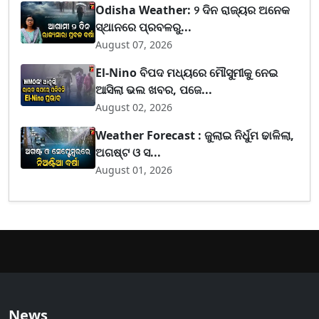
Odisha Weather: ୨ ଦିନ ରାଜ୍ୟର ଅନେକ
ସ୍ଥାନରେ ପ୍ରବଳରୁ...
August 07, 2026
El-Nino ବିପଦ ମଧ୍ୟରେ ମୌସୁମୀକୁ ନେଇ
ଆସିଲା ଭଲ ଖବର, ପଜେ...
August 02, 2026
Weather Forecast : ଜୁଲାଇ ନିର୍ଧୁମ ଢାଳିଲା,
ଅଗଷ୍ଟ ଓ ସ...
August 01, 2026
News