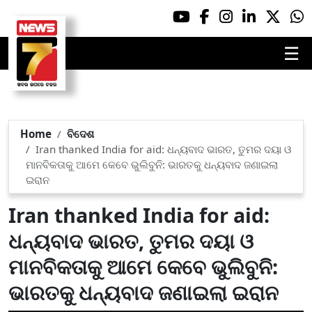
☰
Home
ବିଦେଶ
Iran thanked India for aid: ଧନ୍ୟବାଦ ଭାରତ, ତୁମର ଦୟା ଓ
ମାନବିକତାକୁ ଆମେ କେବେ ଭୁଲିବୁନି: ଭାରତକୁ ଧନ୍ୟବାଦ ଜଣାଇଲା
ଇରାନ
Iran thanked India for aid:
ଧନ୍ୟବାଦ ଭାରତ, ତୁମର ଦୟା ଓ
ମାନବିକତାକୁ ଆମେ କେବେ ଭୁଲିବୁନି:
ଭାରତକୁ ଧନ୍ୟବାଦ ଜଣାଇଲା ଇରାନ