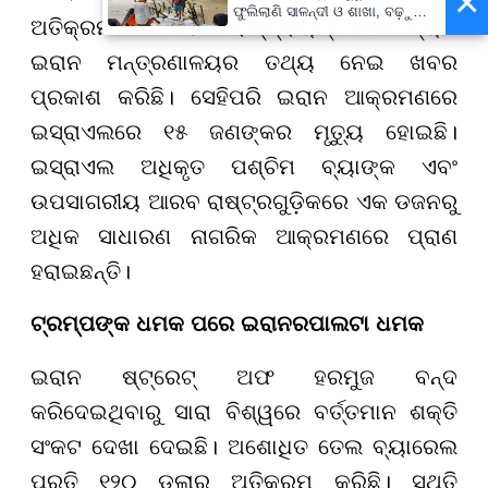
×
ଫୁଲିଲାଣି ସାଳନ୍ଦୀ ଓ ଶାଖା, ବଢ଼ୁଛି
ଅତିକ୍ରମ କରିଛି ବୋଲି ରାଷ୍ଟ୍ରାୟତ୍ତ ଗଣମାଧ୍ୟମ
ବନ୍ୟା ଭୟ
ଇରାନ ମନ୍ତ୍ରଣାଳୟର ତଥ୍ୟ ନେଇ ଖବର
ପ୍ରକାଶ କରିଛି। ସେହିପରି ଇରାନ ଆକ୍ରମଣରେ
ଇସ୍ରାଏଲରେ ୧୫ ଜଣଙ୍କର ମୃତ୍ୟୁ ହୋଇଛି।
ଇସ୍ରାଏଲ ଅଧିକୃତ ପଶ୍ଚିମ ବ୍ୟାଙ୍କ ଏବଂ
ଉପସାଗରୀୟ ଆରବ ରାଷ୍ଟ୍ରଗୁଡ଼ିକରେ ଏକ ଡଜନରୁ
ଅଧିକ ସାଧାରଣ ନାଗରିକ ଆକ୍ରମଣରେ ପ୍ରାଣ
ହରାଇଛନ୍ତି।
ଟ୍ରମ୍ପଙ୍କ ଧମକ ପରେ ଇରାନର
ପାଲଟା ଧମକ
ଇରାନ ଷ୍ଟ୍ରେଟ୍ ଅଫ ହରମୁଜ ବନ୍ଦ
କରିଦେଇଥିବାରୁ ସାରା ବିଶ୍ୱରେ ବର୍ତ୍ତମାନ ଶକ୍ତି
ସଂକଟ ଦେଖା ଦେଇଛି। ଅଶୋଧିତ ତେଲ ବ୍ୟାରେଲ
ପ୍ରତି ୧୨୦ ଡଲାର ଅତିକ୍ରମ କରିଛି। ସ୍ଥିତି