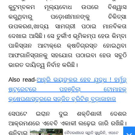
କୁଟୁମ୍ବକମ ମୂଲ୍ୟବୋଧ ଉପରେ ବିଶ୍ୱାସ
କରୁଥିବାରୁ ପଡ଼ୋଶୀମାନଙ୍କୁ ଚିକିତ୍ସା
ଉପକରଣ,ଖାଦ୍ୟ ସାମଗ୍ରୀ ପଠାଇ ମାନବିକତା
ଦେଖାଇ ଆସିଛି। ସେ ତୁର୍କୀଏ ଭୂମିକମ୍ପ ହେଉ କିମ୍ବା
ପାକିସ୍ତାନ ଆଟାକ୍ରେ କ୍ଷତିଗ୍ରସ୍ତ ହୋଇଥିବା
ଆଫଗାନିସ୍ତାନକୁ ସହଯୋଗ ପଠାଇବା ହେଉ ସବୁଠି
ଭାରତ ଦାୟିତ୍ୱ ନିର୍ବାହ କରିଛି।
Also read-
ଆହୁରି ଭୟଙ୍କର ହେବ ଯୁଦ୍ଧ ! ହର୍ମୁଜ୍
ଷ୍ଟ୍ରେଟରେ ପହଞ୍ଚିଲା ଟୋମାହକ୍
କ୍ଷେପଣାସ୍ତ୍ରରେ ସଜ୍ଜିତ ବ୍ରିଟିଶ୍ ବୁଡ଼ାଜାହାଜ
ସେପଟେ ଇରାନ ଦୁଇ ଶକ୍ତିଶାଳୀ ଦେଶର
ଆକ୍ରମଣରେ ଏବେବି ଏକାକୀ ଲଢ଼େଇ ଜାରି ରଖିଛି।
ଶନିବାର ଯୁଦ୍ଧରେ ଇରାନର ମୃତ୍ୟୁ ସଂଖ୍ୟା ୧୫୦୦
ବୈତରଣୀରେ ସ୍ଥିତି ସୁଧୁରିନି, ଏପଟେ