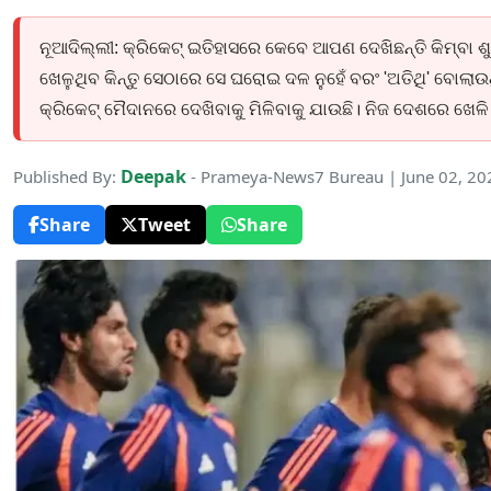
ନୂଆଦିଲ୍ଲୀ: କ୍ରିକେଟ୍ ଇତିହାସରେ କେବେ ଆପଣ ଦେଖିଛନ୍ତି କିମ୍ବା ଶ
ଖେଳୁଥିବ କିନ୍ତୁ ସେଠାରେ ସେ ଘରୋଇ ଦଳ ନୁହେଁ ବରଂ 'ଅତିଥି' ବୋଲାଉଥ
କ୍ରିକେଟ୍ ମୈଦାନରେ ଦେଖିବାକୁ ମିଳିବାକୁ ଯାଉଛି। ନିଜ ଦେଶରେ ଖେଳି
Deepak
Published By:
- Prameya-News7 Bureau | June 02, 2
Share
Tweet
Share