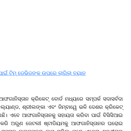
 ପାଇଁ ଟିମ୍ ଡେଭିଡଙ୍କ ଉପରେ ଲାଗିଲା ବ୍ୟାନ
ଆଫଗାନିସ୍ତାନ କ୍ରିକେଟ୍ ବୋର୍ଡ ମଧ୍ୟରେ ସମ୍ପର୍କ ସଦାସର୍ବଦା
ଲ୍ୟାଣ୍ଡ, ଶ୍ରୀଲଙ୍କା ଏବଂ ଜିମ୍ବାୱେ ଭଳି ଦେଶର କ୍ରିକେଟ୍
ଇଛି। ଏବେ ଆଫଗାନିସ୍ତାନକୁ ସହାୟତା କରିବା ପାଇଁ ବିସିସିଆଇ
 କରି ଅରୁଣ ଜେଟଲୀ ଷ୍ଟାଡିୟମକୁ ଆଫଗାନିସ୍ତାନର ଘରୋଇ