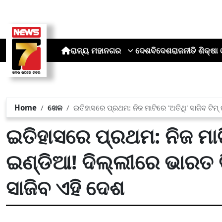
ରାଜ୍ୟ
ମହାନଗର
ଦେଶ
ବିଦେଶ
ରାଜନୀତି
ଶିକ୍ଷା 
Home
ଖେଳ
ଇତିହାସରେ ପ୍ରଥମ: ନିଜ ମାଟିରେ 'ଅତିଥି' ସାଜିବ ଟି
ଇତିହାସରେ ପ୍ରଥମ: ନିଜ ମାଟି
ଇଣ୍ଡିଆ! ଦିଲ୍ଲୀରେ ଭାରତ 
ସାଜିବ ଏହି ଦେଶ