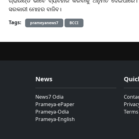
ଗ୍ରାଉଣ୍ଡ ଭାବେ ବ୍ୟବହାର କରିବାକୁ ଅନୁମତି ଦେଇପାରେ
ସରକାରୀ ମୋହର ବାଜିବ।
Tags:
prameyanews7
BCCI
News
Quic
News7 Odia
Conta
Prameya-ePaper
Privac
Prameya-Odia
Terms
Prameya-English