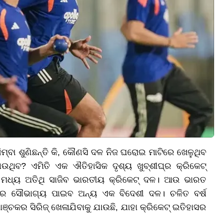
୍ବା ଶୁଣିଛନ୍ତି କି, କୌଣସି ଦଳ ନିଜ ଘରୋଇ ମାଟିରେ ଖେଳୁଥିବ
ଉଥିବ? ଏମିତି ଏକ ଐତିହାସିକ ଦୃଶ୍ୟ ଖୁବ୍ଶୀଘ୍ର କ୍ରିକେଟ୍
ି ମଧ୍ୟ ଅତିଥି ସାଜିବ ଭାରତୀୟ କ୍ରିକେଟ୍ ଦଳ। ଆଉ ଭାରତ
ବାର ସୌଭାଗ୍ୟ ପାଇବ ଅନ୍ୟ ଏକ ବିଦେଶୀ ଦଳ। ଚଳିତ ବର୍ଷ
ଚକର ସିରିଜ୍ ଖେଳାଯିବାକୁ ଯାଉଛି, ଯାହା କ୍ରିକେଟ୍ ଇତିହାସର