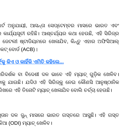
୍ଟ ଅନୁଯାୟୀ, ଆସନ୍ତା ସେପ୍ଟେମ୍ବର ମାସରେ ଭାରତ ଏବଂ
ାର୍ଯ୍ୟସୂଚୀ ରହିଛି। ଆଶ୍ଚର୍ଯ୍ୟର କଥା ହେଉଛି, ଏହି ସିରିଜ୍ର
 ଜେଟଲୀ ଷ୍ଟାଡିୟମରେ ଖେଳାଯିବ, କିନ୍ତୁ ଏହାର ଅଫିସିଆଲ୍
କେଟ୍ ବୋର୍ଡ (ACB)।
କିଏ ଓ କାହିଁକି ଏମିତି କହିଲେ...
ର୍ଶକ ବା ବିଦେଶୀ ଦଳ ଭାବେ ଏହି ମ୍ୟାଚ୍ ଗୁଡ଼ିକ ଖେଳିବ।
ୁ ଯାଉଛି। ଯଦିଓ ଏହି ସିରିଜ୍କୁ ନେଇ କୌଣସି ଆନୁଷ୍ଠାନିକ
ଖରେ ଏହି ତିନୋଟି ମ୍ୟାଚ୍ ଖେଳାଯିବ ବୋଲି ଚର୍ଚ୍ଚା ହେଉଛି।
ିସ୍ତାନ ଦଳ ଜୁନ୍ ମାସରେ ଭାରତ ଗସ୍ତରେ ଆସୁଛି। ଏହି ଗସ୍ତ
ିଆ (ODI) ମ୍ୟାଚ୍ ଖେଳିବ।