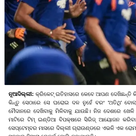
ନୂଆଦିଲ୍ଲୀ:
କ୍ରିକେଟ୍ ଇତିହାସରେ କେବେ ଆପଣ ଦେଖିଛନ୍ତି କିମ
କିନ୍ତୁ ସେଠାରେ ସେ ଘରୋଇ ଦଳ ନୁହେଁ ବରଂ 'ଅତିଥି' ବୋଲା
ମୈଦାନରେ ଦେଖିବାକୁ ମିଳିବାକୁ ଯାଉଛି। ନିଜ ଦେଶରେ ଖେଳ
ମାଟିରେ ଟିମ୍ ଇଣ୍ଡିଆ ବିପକ୍ଷରେ ସିରିଜ୍ ଆୟୋଜନ କରି
ସେପ୍ଟେମ୍ବର ମାସରେ ଦିଲ୍ଲୀ ଗ୍ରାଉଣ୍ଡରେ ଏଭଳି ଏକ ରୋମାଞ୍