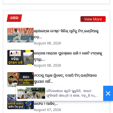
ଖେଳ
View More
ଶ୍ରୀଲଙ୍କା ଟେଷ୍ଟ ସିରିଜ୍‌ ପୂର୍ବରୁ ଟିମ୍‌ ଇଣ୍ଡିଆକୁ
ବଡ଼...
August 08, 2026
ଲଦ୍ଦାଖ ମାରାଥନ ପୁରସ୍କାର ରାଶି ୧ କୋଟି ଟଙ୍କାକୁ
ବୃଦ୍ଧି,...
August 08, 2026
୬୦୦ରୁ ଅଧିକ ୱିକେଟ୍, ତଥାପି ଟିମ୍ ଇଣ୍ଡିଆରେ
ସୁଯୋଗ ନାହିଁ...
August 08, 2026
×
ବୈତରଣୀରେ ସ୍ଥିତି ସୁଧୁରିନି, ଏପଟେ
ଫୁଲିଲାଣି ସାଳନ୍ଦୀ ଓ ଶାଖା, ବଢ଼ୁଛି ବନ୍ୟା
ଗମ୍ଭୀର-ଅଗରକରଙ୍କ ଉପରେ ରାଗିଗଲେ ଓ୍ୱାସିମ୍
ଭୟ
ଜାଫର ! ଆକିବ୍...
August 07, 2026