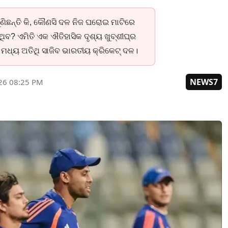
ୁଣିଛନ୍ତି କି, କୌଣସି ଦଳ ନିଜ ଘରୋଇ ମାଟିରେ
ିବ? ଏମିତି ଏକ ଐତିହାସିକ ଦୃଶ୍ୟ ଖୁବ୍ଶୀଘ୍ର
 ମଧ୍ୟ ଅତିଥି ସାଜିବ ଭାରତୀୟ କ୍ରିକେଟ୍ ଦଳ।
NEWS7
026 08:25 PM