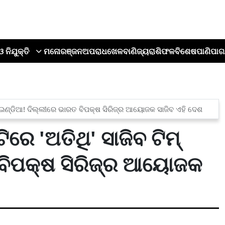
ଓ ନିଯୁକ୍ତି
ମନୋରଞ୍ଜନ
ଅପରାଧ
ଖେଳ
ବାଣିଜ୍ୟ
ରାଶିଫଳ
ବିଶେଷ
ପାଣିପାଗ
ମ୍ ଇଣ୍ଡିଆ! ଦିଲ୍ଲୀରେ ଭାରତ ବିପକ୍ଷ ସିରିଜ୍‌ର ଆୟୋଜକ ସାଜିବ ଏହି ଦେଶ
ରେ 'ଅତିଥି' ସାଜିବ ଟିମ୍
ବିପକ୍ଷ ସିରିଜ୍‌ର ଆୟୋଜକ