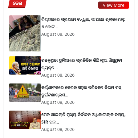
ଦେଶ
View More
ଟିଣ୍ଡରରେ ପ୍ରଥମେ ବନ୍ଧୁତା, ତା’ପରେ ବ୍ଲାକମେଲ୍:
୬ କୋଟି...
August 08, 2026
ବଦଳୁଥିବା ଦୁନିଆରେ ପ୍ରତିଦିନ କିଛି ନୂଆ ଶିଖୁଥିବା
ବ୍ୟକ୍ତ...
August 08, 2026
କର୍ଣ୍ଣାଟକରେ କେରଳ ସଡ଼କ ପରିବହନ ନିଗମ ବସ୍
ଦୁର୍ଘଟଣାଗ୍ରସ...
August 08, 2026
ମେଳ ଖାଇଲାନି ମୁଖ୍ୟ ନିର୍ବାଚନ ଅଧିକାରୀଙ୍କ ତଥ୍ୟ,
SIR ପକ...
August 08, 2026