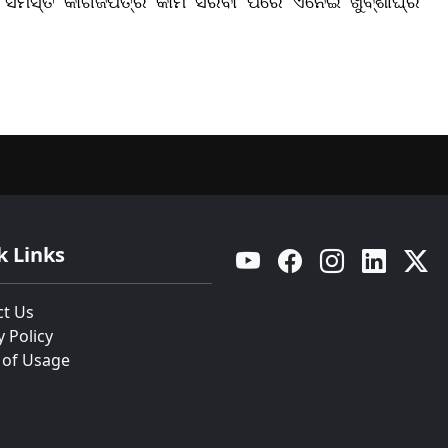
। ସମସ୍ତ କାଗଜପତ୍ର କାମ ସରିବା ପରେ ଏନେଇ ଖୁବ୍ଶୀଘ୍ର
k Links
YouTube
Facebook
Instagram
Linkedin
Twitt
ct Us
y Policy
 of Usage