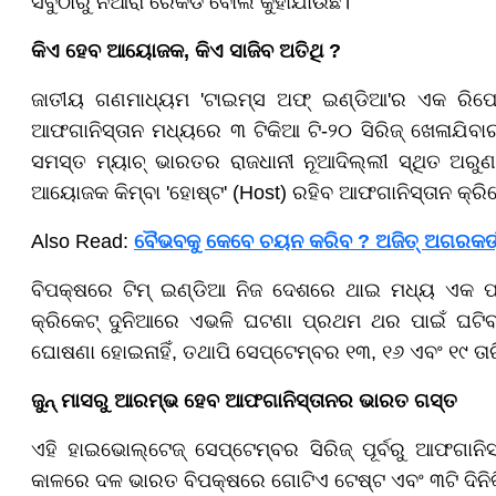
ସବୁଠାରୁ ନିଆରା ରେକର୍ଡ ବୋଲି କୁହାଯାଉଛି।
କିଏ ହେବ ଆୟୋଜକ, କିଏ ସାଜିବ ଅତିଥି ?
ଜାତୀୟ ଗଣମାଧ୍ୟମ 'ଟାଇମ୍ସ ଅଫ୍ ଇଣ୍ଡିଆ'ର ଏକ ରିପୋର
ଆଫଗାନିସ୍ତାନ ମଧ୍ୟରେ ୩ ଟିକିଆ ଟି-୨୦ ସିରିଜ୍ ଖେଳାଯିବାର କ
ସମସ୍ତ ମ୍ୟାଚ୍ ଭାରତର ରାଜଧାନୀ ନୂଆଦିଲ୍ଲୀ ସ୍ଥିତ ଅରୁଣ
ଆୟୋଜକ କିମ୍ବା 'ହୋଷ୍ଟ' (Host) ରହିବ ଆଫଗାନିସ୍ତାନ କ୍ରି
Also Read:
ବୈଭବକୁ କେବେ ଚୟନ କରିବ ? ଅଜିତ୍ ଅଗରକର୍ଙ୍କୁ 
ବିପକ୍ଷରେ ଟିମ୍ ଇଣ୍ଡିଆ ନିଜ ଦେଶରେ ଥାଇ ମଧ୍ୟ ଏକ ପରିଦ
କ୍ରିକେଟ୍ ଦୁନିଆରେ ଏଭଳି ଘଟଣା ପ୍ରଥମ ଥର ପାଇଁ ଘଟିବାକ
ଘୋଷଣା ହୋଇନାହିଁ, ତଥାପି ସେପ୍ଟେମ୍ବର ୧୩, ୧୬ ଏବଂ ୧୯ ତାରି
ଜୁନ୍ ମାସରୁ ଆରମ୍ଭ ହେବ ଆଫଗାନିସ୍ତାନର ଭାରତ ଗସ୍ତ
ଏହି ହାଇଭୋଲ୍ଟେଜ୍ ସେପ୍ଟେମ୍ବର ସିରିଜ୍ ପୂର୍ବରୁ ଆଫଗାନ
କାଳରେ ଦଳ ଭାରତ ବିପକ୍ଷରେ ଗୋଟିଏ ଟେଷ୍ଟ ଏବଂ ୩ଟି ଦିନିକ