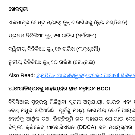
ଖେଳସୂଚୀ
ଏକମାତ୍ର ଟେଷ୍ଟ ମ୍ୟାଚ୍: ଜୁନ୍ ୬ ତାରିଖରୁ (ନ୍ୟୁ ଚଣ୍ଡିଗଡ଼)
ପ୍ରଥମ ଦିନିକିଆ: ଜୁନ୍ ୧୩ ତାରିଖ (ଧର୍ମଶାଳା)
ଦ୍ୱିତୀୟ ଦିନିକିଆ: ଜୁନ୍ ୧୭ ତାରିଖ (ଲକ୍ଷ୍ନୌ)
ତୃତୀୟ ଦିନିକିଆ: ଜୁନ୍ ୨୦ ତାରିଖ (ଚେନ୍ନାଇ)
Also Read:
ଚାମ୍ପିଅନ୍ ଆରସିବିକୁ ବଡ଼ ଝଟ୍କା: ଆଗାମୀ ସିଜିନ
ଆଫଗାନିସ୍ତାନକୁ ସାହାଯ୍ୟର ହାତ ବଢ଼ାଇବ BCCI
ବିସିସିଆଇ ସୂତ୍ରରୁ ମିଳିଥିବା ସୂଚନା ଅନୁଯାୟୀ, ଭାରତ ଏବଂ 
ବେଶ୍ ମଧୁର ରହିଆସିଛି। ପୂର୍ବରୁ ମଧ୍ୟ ଭାରତୀୟ ବୋର୍ଡ ଆୟର
ବୋର୍ଡକୁ ଆର୍ଥିକ ତଥା ଭିତ୍ତିଭୂମି ଗତ ସହାୟତା ଯୋଗାଇ ଦେ
ଦିଲ୍ଲୀ କ୍ରିକେଟ୍ ଆସୋସିଏସନ (DDCA) ସହ ମଧ୍ୟସ୍ଥତା