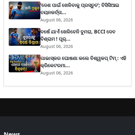
‘ଦେଶ ପାଇଁ ଖେଳିବାକୁ ପ୍ରସ୍ତୁତ’; ବିସିସିଆଇ
ଚୟନକର୍ତ୍ତା...
August 06, 2026
ବର୍ଷେ ଯାଏଁ ଖେଳିବେନି ବୁମରା, BCCI ଦେବ
ବିଶ୍ରାମ ! ପୂର୍...
August 06, 2026
ଗାଭାସ୍କର ଘୋଷଣା କଲେ ବିଶ୍ୱକପ୍ ଟିମ୍ : ଏହି
କ୍ରିକେଟରମା...
August 06, 2026
News