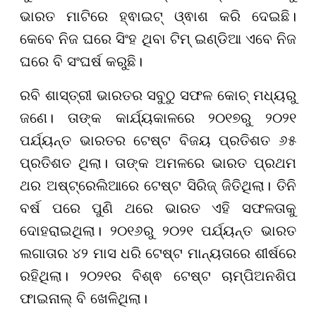
ଭାରତ ମାଟିରେ ହ୍ଵାଇଟ୍ ଓ୍ଵାଶ କରି ଦେଇଛି।
କେବେ ନିଜ ଘରେ ସିଂହ ଥିବା ଟିମ୍ ଇଣ୍ଡିଆ ଏବେ ନିଜ
ଘରେ ବି ସଂଘର୍ଷ କରୁଛି।
ରବି ଶାସ୍ତ୍ରୀ ଭାରତର ସବୁଠୁ ସଫଳ କୋଚ୍ ମଧ୍ୟରୁ
ଜଣେ। ତାଙ୍କ କାର୍ଯ୍ୟକାଳରେ ୨୦୧୭ରୁ ୨୦୨୧
ପର୍ଯ୍ୟନ୍ତ ଭାରତର ଟେଷ୍ଟ ବିଜୟ ପ୍ରତିଶତ ୬୫
ପ୍ରତିଶତ ଥିଲା। ତାଙ୍କ ଅମଳରେ ଭାରତ ପ୍ରଥମ
ଥର ଅଷ୍ଟ୍ରେଲିଆରେ ଟେଷ୍ଟ ସିରିଜ୍ ଜିତିଥିଲା। ତିନି
ବର୍ଷ ପରେ ପୁଣି ଥରେ ଭାରତ ଏହି ସଫଳତାକୁ
ଦୋହରାଇଥିଲା। ୨୦୧୬ରୁ ୨୦୨୧ ପର୍ଯ୍ୟନ୍ତ ଭାରତ
ଲଗାତାର ୪୨ ମାସ ଧରି ଟେଷ୍ଟ ମାନ୍ୟତାରେ ଶୀର୍ଷରେ
ରହିଥିଲା। ୨୦୨୧ର ବିଶ୍ଵ ଟେଷ୍ଟ ଚାମ୍ପିଅନଶିପ
ଫାଇନାଲ୍ ବି ଖେଳିଥିଲା।