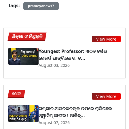
Tags:
prameyanews7
ଶିକ୍ଷା ଓ ନିଯୁକ୍ତି
View More
Youngest Professor: ୩୦୬ ବର୍ଷର
ରେକର୍ଡ ଭାଙ୍ଗିଲେ ୧୮ ବ...
August 03, 2026
ଖେଳ
View More
ଗମ୍ଭୀର-ଅଗରକରଙ୍କ ଉପରେ ରାଗିଗଲେ
ଓ୍ୱାସିମ୍ ଜାଫର ! ଆକିବ୍...
August 07, 2026