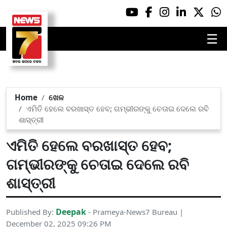
☰
Home
ଖେଳ
ଏମିତି ହେଲେ ବରଖାସ୍ତ ହେବ; ଗମ୍ଭୀରଙ୍କୁ ଚେତାଇ ଦେଲେ ରବି
ଶାସ୍ତ୍ରୀ
ଏମିତି ହେଲେ ବରଖାସ୍ତ ହେବ;
ଗମ୍ଭୀରଙ୍କୁ ଚେତାଇ ଦେଲେ ରବି
ଶାସ୍ତ୍ରୀ
Deepak
Published By:
- Prameya-News7 Bureau |
December 02, 2025 09:26 PM