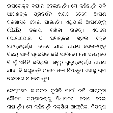
ଉପରୋକ୍ତ ବୟାନ ଦେଇଛନ୍ତି। ସେ କହିଛନ୍ତି ଯଦି
ଆପଣଙ୍କ ପ୍ରଦର୍ଶନ ଖରାପ ତେବେ ଆପଣ
ବରଖାସ୍ତ ହୋଇ ପାରନ୍ତି। ଏଥିପାଇଁ ଆପଣଙ୍କୁ
ଧୈର୍ଯ୍ୟ ବଜାୟ ରଖିବା ଉଚିତ୍। ଏଠାରେ
ଯୋଗାଯୋଗ ଓ ପରିଚାଳନା ସ୍କିଲ ବହୁତ
ମହତ୍ଵପୂର୍ଣ୍ଣ। ତେବେ ଯାଇ ଆପଣ ଖେଳାଳିଙ୍କୁ
ବିଜୟ ପାଇଁ ପ୍ରେରିତ କରି ପାରିବେ। ମୋ ସମୟରେ
ବି ମୁଁ ଏମିତି କରିଥିଲି। ସବୁଠୁ ଗୁରୁତ୍ଵପୂର୍ଣ୍ଣ ଆପଣ
ଯାହା ବି କରୁଛନ୍ତି ତାହାର ମଜା ନିଅନ୍ତୁ। ଏହାକୁ ଚାପ
ନଜରରେ ନ ଦେଖନ୍ତୁ।
ଟେଷ୍ଟରେ ଭାରତର ଦୁର୍ଗତି ପାଇଁ ରବି ଶାସ୍ତ୍ରୀ
ଗୌତମ ଗମ୍ଭୀରଙ୍କୁ ସିଧାସଳଖ ଦୋଷ ଦେଇ
ନାହାନ୍ତି। ସେ କହିଛନ୍ତି ଦକ୍ଷିଣ ଆଫ୍ରିକା ବିପକ୍ଷ