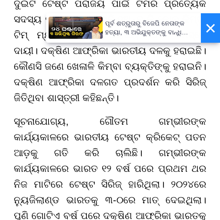
ଦୁଇଟି ଟେଷ୍ଟ ପରାଜୟ ପାଇଁ ଟିମର ପ୍ରତ୍ୟେକ
ସଦସ୍ୟ ଦାୟୀ। ସେ ଖେଳାଳି ହୁଅନ୍ତୁ କି କୋଚ୍ କିମ୍ବା
×
ପୂର୍ବ ଶତ୍ରୁତାରୁ ବିଜେପି ନେତାଙ୍କ
ହତ୍ୟା, ୩ ଅଭିଯୁକ୍ତଙ୍କୁ ବାନ୍ଧିଲା
ଟିମ୍ ମ୍ୟାନେଜମେଣ୍ଟ ପରାଜୟ ପାଇଁ ସମସ୍ତେ
ପୋଲିସ
ଦାୟୀ। ଦକ୍ଷିଣ ଆଫ୍ରିକା ଭାରତୀୟ ଦଳକୁ ହରାଇଛି।
କୌଣସି ଜଣେ ଖେଳାଳି କିମ୍ବା ବ୍ୟକ୍ତିଙ୍କୁ ହରାଇନି।
ଦକ୍ଷିଣ ଆଫ୍ରିକା ଦଳଗତ ପ୍ରଦର୍ଶନ କରି ସିରିଜ୍
ଜିତିଥିବା ଶାସ୍ତ୍ରୀ କହିଛନ୍ତି।
ସୂଚନାଯୋଗ୍ୟ, ଗୌତମ ଗମ୍ଭୀରଙ୍କ
କାର୍ଯ୍ୟକାଳରେ ଭାରତୀୟ ଟେଷ୍ଟ କ୍ରିକେଟ୍ ପତନ
ଆଡ଼କୁ ଗତି କରି ଚାଲିଛି। ଗମ୍ଭୀରଙ୍କ
କାର୍ଯ୍ୟକାଳରେ ଭାରତ ୧୨ ବର୍ଷ ପରେ ପ୍ରଥମ ଥର
ନିଜ ମାଟିରେ ଟେଷ୍ଟ ସିରିଜ୍ ହାରିଥିଲା। ୨୦୨୪ରେ
ନ୍ୟୁଜିଲାଣ୍ଡ ଭାରତକୁ ୩-୦ରେ ମାତ୍ ଦେଇଥିଲା।
ପୁଣି ଗୋଟିଏ ବର୍ଷ ପରେ ଦକ୍ଷିଣ ଆଫ୍ରିକା ଭାରତକୁ