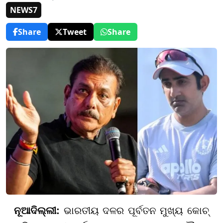
NEWS7
Share
Tweet
Share
ନୂଆଦିଲ୍ଲୀ:
ଭାରତୀୟ ଦଳର ପୂର୍ବତନ ମୁଖ୍ୟ କୋଚ୍