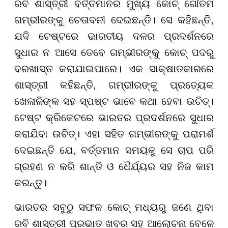
ରବି ଶାସ୍ତ୍ରୀ ବର୍ତ୍ତମାନର ମୁଖ୍ୟ କୋଚ୍ ଗୌତମ
ଗମ୍ଭୀରଙ୍କୁ ଚେତାବନୀ ଦେଇଛନ୍ତି। ସେ କହିଛନ୍ତି,
ଯଦି ଟେଷ୍ଟରେ ଭାରତୀୟ ଦଳର ପ୍ରଦର୍ଶନରେ
ସୁଧାର ନ ଆସେ ତେବେ ଗମ୍ଭୀରଙ୍କୁ କୋଚ୍ ପଦରୁ
ବରଖାସ୍ତ କରାଯାଇପାରେ। ଏକ ସାକ୍ଷାତକାରରେ
ଶାସ୍ତ୍ରୀ କହିଛନ୍ତି, ଗମ୍ଭୀରଙ୍କୁ ପ୍ରତ୍ୟେକ
ଖେଳାଳିଙ୍କ ସହ ସ୍ପଷ୍ଟ ଭାବେ କଥା ହେବା ଉଚିତ୍।
ଟେଷ୍ଟ କ୍ରିକେଟରେ ଭାରତର ପ୍ରଦର୍ଶନରେ ସୁଧାର
କରାଯିବା ଉଚିତ୍। ଏହା ସହିତ ଗମ୍ଭୀରଙ୍କୁ ପରାମର୍ଶ
ଦେଇଛନ୍ତି ଯେ, ବର୍ତ୍ତମାନ ସମୟକୁ ସେ ଚାପ ପରି
ଗ୍ରହଣ ନ କରି ଶାନ୍ତି ଓ ଧୈର୍ଯ୍ୟର ସହ ନିଜ କାମ
କରନ୍ତୁ।
ଭାରତର ସବୁଠୁ ସଫଳ କୋଚ୍ ମଧ୍ୟରୁ ଜଣେ ଥିବା
ରବି ଶାସ୍ତ୍ରୀ ପ୍ରଭାତ ଖବର ସହ ଆଲୋଚନା ବେଳେ