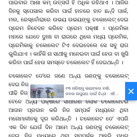
ପାଇବାର ଆଶା କମ୍ ଉତ୍ସର୍ଗ ହିଁ ଅଧିକ ରହିଥାଏ । ଆଜିର
ଦିନକୁ ସ୍ପେସାଲ କରିବା ପାଇଁ ହାତରେ ହାତ ଛନ୍ଦି ପାର୍କ,
ମଲ, ରେସ୍ତୋଁରାରେ ଉଭୟ ଉଭୟଙ୍କୁ ଚକୋଲେଟ୍ ଦେଇ
ପ୍ରେମ ନିବେଦନ କରିବେ ପ୍ରେମ ପକ୍ଷୀ । ପ୍ରେମିକା
ମନରେ ଯେତେ ଦୁଃଖ ବା ରାଗରେ ଥିଲେ ମଧ୍ୟ ପ୍ରେମିକ,
ପ୍ରେମିକାକୁ ଚକୋଲେଟ ଟିଏ ଦେଇଦେଲେ ସେ ସବୁ ରାଗ
ଭୁଲିଯାଏ । କାହିଁକି ନା ସାଥୀକୁ ମନେଇବା ପାଇଁ ହେଉ ବା ଖୁସି
କରିବା ପାଇଁ ହେଉ ସମସ୍ତେ ଚକୋଲେଟ ହିଁ ଦେଇଥାନ୍ତି ।
ଚକୋଲେଟ ଡେ’ରେ ଜଣେ ଅନ୍ୟ ଜଣଙ୍କୁ ଚକୋଲେଟ୍
ଦେଇ ନିଜ ଭାବନାକୁ ପ୍ରକାଶ କରିଥାଏ । ଗୋଟିଏ ପଟେ ଯୁବ
×
୧୩ ତାରିଖରୁ ଭୟଙ୍କର ବର୍ଷା,
ପୀଢି ନିଜ ସାଥୀଙ୍କ ସହିତ ଚକୋଲେଟ୍ ସେୟାର କରୁଥିବା
ଡବଲ ଲଘୁଚାପ ପାଇଁ ଚିନ୍ତା : ଏହି
ସବୁ ଜିଲ୍ଲାବାସୀ ରୁହନ୍ତୁ ସାବଧାନ !
ବେଳେ ଅନ୍ୟ ପକ୍ଷରେ ସାଧାରଣ ଲୋକ ଚକୋଲେଟର
ଆଦାନ ପ୍ରଦାନ କରି ନିଜ ସମ୍ପର୍କ ମଧ୍ୟରେ ଥିବା
ମନୋମାଳୀନକୁ ଦୂର କରିଥାନ୍ତି । ଚକୋଲେଟ ଡେ’ ଏପରି
ଏକ ଦିନ ଯେଉଁ ଦିନ ଆମେ ଅନ୍ୟ ଜଣଙ୍କୁ ଚକୋଲେଟ୍
ଦେଇ ନିଜ ମଧ୍ୟରେ ଥିବା ସମ୍ପର୍କକୁ ଆହୁରି ମଧୁର