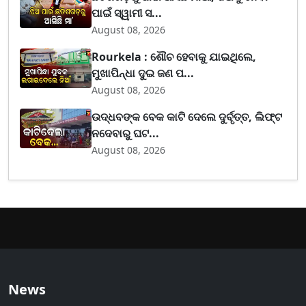
ପାଇଁ ସ୍ୱାମୀ ସ...
August 08, 2026
Rourkela : ଶୌଚ ହେବାକୁ ଯାଇଥିଲେ,
ମୁଖାପିନ୍ଧା ଦୁଇ ଜଣ ପ...
August 08, 2026
ଉଦ୍ଧବଙ୍କ ବେକ କାଟି ଦେଲେ ଦୁର୍ବୃତ୍ତ, ଲିଫ୍ଟ
ନଦେବାରୁ ଘଟ...
August 08, 2026
News