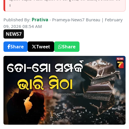
।
Prativa
Published By:
- Prameya-News7 Bureau | February
09, 2026 08:54 AM
NEWS7
Share
Tweet
Share