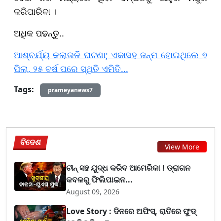
କରିପାରିବା ।
ଅଧିକ ପଢନ୍ତୁ..
ଆଶ୍ଚର୍ଯ୍ୟ କଲାଭଳି ଘଟଣା; ଏକାସହ ଜନ୍ମ ହୋଇଥିଲେ ୭
ପିଲା, ୨୫ ବର୍ଷ ପରେ ସ୍ଥିତି ଏମିତି...
Tags:
prameyanews7
ବିଦେଶ
View More
ଚୀନ୍ ସହ ଯୁଦ୍ଧ କରିବ ଆମେରିକା ! ଡ୍ରାଗନ
କବଳରୁ ଫିଲିପାଇନ...
August 09, 2026
Love Story : ଦିନରେ ଅଫିସ୍, ରାତିରେ ଫୁଡ୍