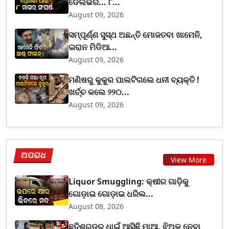
ଡେଲିଭରି... ୮...
August 09, 2026
ସମ୍ପୂର୍ଣ୍ଣ ସୁସ୍ଥ ଅଛନ୍ତି ମୋଜତବା ଖାମେନି,
ଇରାନ ମିଡିଆ...
August 09, 2026
ମଣିଷରୁ କୁକୁର ପାଲଟିଗଲେ ଧନୀ ବ୍ୟକ୍ତି !
ଖର୍ଚ୍ଚ କଲେ ୨୨୦...
August 09, 2026
ଅପରାଧ
View More
Liquor Smuggling: କ୍ଷୀର ଗାଡ଼ିକୁ
ଗୋଡ଼ାଇ ଗୋଡ଼ାଇ ଧରିଲ...
August 08, 2026
ଛତିଶଗଡ଼ରୁ ଧାଇଁ ଆସିଛି ମାଆ, ଝିଅକୁ ନେବା