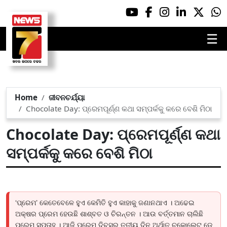
☰
Home
ଜୀବନଚର୍ଯ୍ୟା
Chocolate Day: ପ୍ରେମପୂର୍ଣ୍ଣ କଥା ସମ୍ପର୍କକୁ କରେ ବେଶି ମିଠା
Chocolate Day: ପ୍ରେମପୂର୍ଣ୍ଣ କଥା
ସମ୍ପର୍କକୁ କରେ ବେଶି ମିଠା
‘ପ୍ରେମ’ କେତେବେଳେ ହୁଏ କେମିତି ହୁଏ କାହାକୁ ଜଣାନଥାଏ । ଅଢେଇ
ଅକ୍ଷର ପ୍ରେମ ହେଉଛି ଶାଶ୍ବତ ଓ ଚିରନ୍ତନ । ଆଉ ବର୍ତ୍ତମାନ ଚାଲିଛି
ପ୍ରେମ ସପ୍ତାହ । ଆଜି ପ୍ରେମ ଦିବସର ତୃତୀୟ ଦିନ ଅର୍ଥାତ୍‌ ଚକୋଲେଟ ଡେ