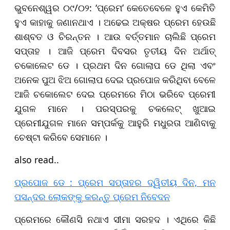
ଭୁବନେଶ୍ୱର ୦୯/୦୨: ‘ପ୍ରେମ’ କେତେବେଳେ ହୁଏ କେମିତି
ହୁଏ କାହାକୁ ଜଣାନଥାଏ । ଅଢେଇ ଅକ୍ଷର ପ୍ରେମ ହେଉଛି
ଶାଶ୍ବତ ଓ ଚିରନ୍ତନ । ଆଉ ବର୍ତ୍ତମାନ ଚାଲିଛି ପ୍ରେମ
ସପ୍ତାହ । ଆଜି ପ୍ରେମ ଦିବସର ତୃତୀୟ ଦିନ ଅର୍ଥାତ୍‌
ଚକୋଲେଟ ଡେ । ପ୍ରଥମ ଦିନ ଗୋଲାପ ଡେ ଥିଲା ଏବଂ
ଅନେକ ପୁଅ ଝିଅ ଗୋଲାପ ଦେଇ ପ୍ରପୋଜ କରିଥିବା ବେଳେ
ଆଜି ଚକୋଲେଟ ଦେଇ ପ୍ରେମରେ ମିଠା ଭରିବେ ପ୍ରେମୀ
ଯୁଗଳ ମାନେ । ପରସ୍ପରକୁ ଚକଲେଟ୍‌ ଖୁଆଇ
ପ୍ରେମୀଯୁଗଳ ମାନେ ସମ୍ପର୍କ‌କୁ ଆହୁରି ମଧୁରତା ଆଣିବାକୁ
ଚେଷ୍ଟା କରିବେ ସେମାନେ ।
also read..
ପ୍ରପୋଜ ଡେ : ପ୍ରେମ ସପ୍ତାହର ଦ୍ୱିତୀୟ ଦିନ, ମନ
ପସନ୍ଦର ଲୋକଙ୍କୁ କରନ୍ତୁ ପ୍ରେମ ନିବେଦନ
ପ୍ରେମରେ କୌଣସି ନଥାଏ ସୀମା ସରହଦ । ଏଥିରେ କିଛି