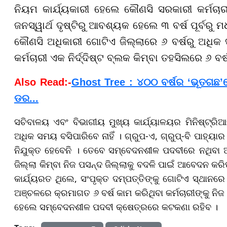
ନିୟମ କାର୍ଯ୍ୟକାରୀ ହେଲେ କୌଣସି ସରକାରୀ କର୍ମଚାର
ଜନସ୍ୱାର୍ଥ ଦୃଷ୍ଟିରୁ ଆବଶ୍ୟକ ହେଲେ ୩ ବର୍ଷ ପୂର୍ବରୁ ମ
କୌଣସି ଅଧିକାରୀ ଗୋଟିଏ ଜିଲ୍ଲାରେ ୬ ବର୍ଷରୁ ଅଧିକ ସମୟ
କର୍ମଚାରୀ ଏକ ନିର୍ଦ୍ଦିଷ୍ଟ ବ୍ଲକ କିମ୍ବା ତହସିଲରେ ୬ ବର
Also Read:-
Ghost Tree : ୪୦୦ ବର୍ଷର ‘ଭୂତଗଛ’ର
ଡର...
ସଚିବାଳୟ ଏବଂ ବିଭାଗୀୟ ମୁଖ୍ୟ କାର୍ଯ୍ୟାଳୟର ମିନିଷ୍ଟ୍ରିଆ
ଅଧିକ ସମୟ ବସିପାରିବେ ନାହିଁ । ଗ୍ରୁପ-ଏ, ଗ୍ରୁପ୍-ବି ପାହ୍
ନିଯୁକ୍ତ ହେବେନି । ତେବେ ସମ୍ବେଦନଶୀଳ ପଦବୀରେ ନଥିବା ଅଧ
ଜିଲ୍ଲା କିମ୍ବା ନିଜ ପସନ୍ଦ ଜିଲ୍ଲାକୁ ବଦଳି ପାଇଁ ଆବେଦନ କ
କାର୍ଯ୍ୟରତ ଥିଲେ, ସଂପୃକ୍ତ ଦମ୍ପତ୍ତିଙ୍କୁ ଗୋଟିଏ ସ୍ଥାନର
ଅଞ୍ଚଳରେ କ୍ରମାଗତ ୬ ବର୍ଷ କାମ କରିଥିବା କର୍ମଚାରୀଙ୍କୁ ନିଜ ଜି
ହେଲେ ସମ୍ବେଦନଶୀଳ ପଦବୀ କ୍ଷେତ୍ରରେ କଟକଣା ରହିବ ।