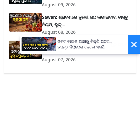
August 09, 2026
Sawan: ଶ୍ରାବଣରେ ତୁଳସୀ ଗଛ ଲଗାଇବାର ବାସ୍ତୁ
ନିୟମ, ଭୁଲ୍...
August 08, 2026
×
ଜବତ ବାଇକ ଥାନାରୁ ବିକ୍ରି ଘଟଣା,
ଡାଇବେଟିସ୍ ରୋଗୀଙ୍କ ପାଇଁ କେଉଁ ରୁଟି ସବୁଠୁ ଭଲ?
ତଦନ୍ତ ନିର୍ଦ୍ଦେଶ ଦେଲେ ଏସପି
ଗହମ ବଦଳ...
August 07, 2026