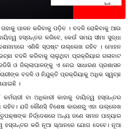
ତାହାକୁ ପାଳନ କରିବାକୁ ପଡ଼ିବ । ବଦଳି ରୋକିବାକୁ ଆଉ
ଦାୟିତ୍ୱ ହସ୍ତାନ୍ତର କରିବେ, କେଉଁ ସମୟ ସୀମା ସୁଦ୍ଧା
୍ଦେଶନାମାରେ ଏଣିକି ସ୍ପଷ୍ଟ ଉଲ୍ଲେଖ ରହିବ । ମୋହନ
ଛା ବଦଳି କରିବାକୁ ଚାଲୁଥିବା ପ୍ରକ୍ରିୟାର ଗଳାବାଟ
ରଡିସି ଓ ଜିଲ୍ଲାପାଳଙ୍କୁ ଏ ନେଇ ସାଧାରଣ ପ୍ରଶାସନ
ଚାରୀଙ୍କ ବଦଳି ଓ ନିଯୁକ୍ତି ପ୍ରକ୍ରିୟାକୁ ଅଧିକ ସ୍ୱଚ୍ଛ
ଳାଯାଇଛି ।
 କର୍ମଚାରୀ ବା ଅଧିକାରୀ କାହାକୁ ଦାୟିତ୍ୱ ହସ୍ତାନ୍ତର
େଖ ରହିବ। ଯଦି କୌଣସି ବିଶେଷ କାରଣରୁ ଏହା ଉଲ୍ଲେଖ
୍ତ୍ତୃପକ୍ଷଙ୍କ ନିର୍ଦ୍ଦେଶରେ ଅନ୍ୟ ଜଣେ ସମାନ ପାହ୍ୟାର
ତ୍ୱ ହସ୍ତାନ୍ତର କରି ନୂଆ ସ୍ଥାନରେ ଯୋଗ ଦେବେ। ନୂଆ