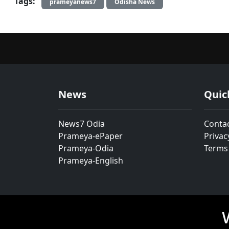
Tags:
prameyanews7
Odisha News
News
Quic
News7 Odia
Conta
Prameya-ePaper
Privac
Prameya-Odia
Terms
Prameya-English