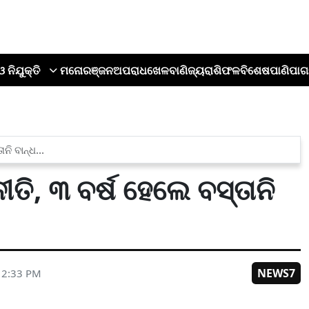
ଓ ନିଯୁକ୍ତି
ମନୋରଞ୍ଜନ
ଅପରାଧ
ଖେଳ
ବାଣିଜ୍ୟ
ରାଶିଫଳ
ବିଶେଷ
ପାଣିପାଗ
ି ବାନ୍ଧ...
ି, ୩ ବର୍ଷ ହେଲେ ବସ୍ତାନି
NEWS7
12:33 PM