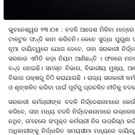
ଭୁବନେଶ୍ୱର ୨୩।୦୫ : ବଦଳି ଆଦେଶ ମିଳିବା ମାତ୍ରେ 
ଟାଳଟୁଳ ଫନ୍ଦି କାମ କରିବନି। କେବେ ସୁଦ୍ଧା ପୁରୁଣା 
ନୂଆ ଦାୟିତ୍ୱରେ ଯୋଗ ଦେବେ, ତାହା ସରକାରୀ ନିର୍ଦ
ସରକାର ଏମିତି କଡ଼ା ନିୟମ ଆଣିଛନ୍ତି । ଫଳରେ ମନଇଚ୍
ବନ୍ଦ ହୋଇଛି। ସମସ୍ତ ବିଭାଗ, ବିଭାଗୀୟ ମୁଖ୍ୟ, ଆ
ବିଭାଗ ପକ୍ଷରୁ ଚିଠି କରାଯାଇଛି । ରାଜ୍ୟ ସରକାରୀ କର୍ମ
ଓ ଶୃଙ୍ଖଳିତ କରିବା ପାଇଁ ପୂର୍ବରୁ ପ୍ରଚଳିତ ନୀତିକୁ ବଦ
ସରକାରୀ କର୍ମଚାରୀଙ୍କ ବଦଳି ନିର୍ଦ୍ଦେଶନାମାରେ କେଉଁ
କରିବେ, ତାହା ମଧ୍ୟ ବଦଳି ନିର୍ଦ୍ଦେଶନାମାରେ ଉଲ୍ଲ
ନଥିବ, ତା'ହେଲେ ସଂପୃକ୍ତ କର୍ମଚାରୀ ନିଜ ଉପରିସ୍ଥ କର
ଅଧିକାରୀଙ୍କୁ ନିର୍ଦ୍ଧାରିତ ସମୟସୀମା ମଧ୍ୟରେ ଦାୟି