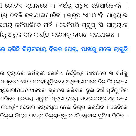
ୀ ଗୋଟିଏ ସ୍ଥାନରେ ୩ ବର୍ଷରୁ ଅଧିକ ରହିପାରିବେନି ।
ଧ୍ୟ ବଦଳି କରାଯାଇପାରିବ । ଗ୍ରୁପ ‘ଏ’ ଓ ‘ବି’ ପାହ୍ୟାର
 ରହିପାରିବେ ନାହିଁ । ସେହିପରି ଗ୍ରୁପ୍ ‘ସି’ ପାହ୍ୟାର
୍ଷରୁ ଅଧିକ ଦିନ କାର୍ଯ୍ୟ କରିବାକୁ ବାରଣ କରାଯାଇଛି ।
େ ବସିଛି ବିରାଟକାୟ ବିରଳ ପେଚା, ପାଖକୁ ଗଲେ ଲାଗୁଛି
ଲ କ୍ୟାଡର କର୍ମଚାରୀ ଗୋଟିଏ ନିର୍ଦ୍ଦିଷ୍ଟ ଆସନରେ ୩ ବର୍ଷରୁ
ୟାର ସମ୍ବେଦନଶୀଳ ପଦବୀଗୁଡ଼ିକରେ ଅଧିକାରୀମାନେ ନିଜ ଜିଲ୍ଲାରେ
ିକାରୀମାନେ ଅବସର ଗ୍ରହଣ କରିବାର ଦୁଇ ବର୍ଷ ପୂର୍ବରୁ ନିଜ
ରିପାରିବେ । ଉଭୟ ସ୍ୱାମୀ-ସ୍ତ୍ରୀ ରାଜ୍ୟ ସରକାରଙ୍କ ଅଧୀନରେ
େ ପୋଷ୍ଟିଂ ଦେବାର ବ୍ୟବସ୍ଥା ନେଇ ବିଚାର କରାଯିବ । କେବିକେ
ଲ୍ଲା କିମ୍ବା ପସନ୍ଦ ଜିଲ୍ଲାଙ୍କୁ ବଦଳି ହେବାର ସୁବିଧା ମିଳିବ ।