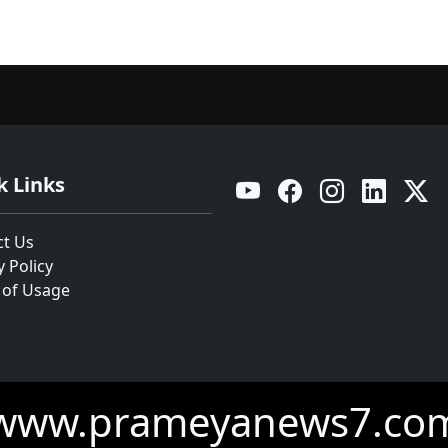
k Links
YouTube
Facebook
Instagram
Linkedin
Twitt
ct Us
y Policy
 of Usage
www.prameyanews7.co