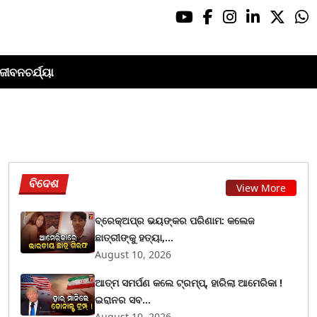
ଜୀବନଚର୍ଯ୍ୟା
ବିଦେଶ
View More
ବ୍ରେକ୍ଅପ୍‌ର ଭୟଙ୍କର ପରିଣାମ: କଲେଜ
ଛାତ୍ରୀଙ୍କୁ ହତ୍ୟା,...
August 10, 2026
ଆତ୍ମ ସମର୍ପଣ କଲେ ଟ୍ରମ୍ପ୍, ହାରିଲା ଆମେରିକା !
ଇରାନର ସବ...
August 10, 2026