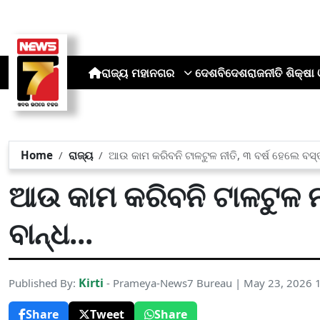
ରାଜ୍ୟ
ମହାନଗର
ଦେଶ
ବିଦେଶ
ରାଜନୀତି
ଶିକ୍ଷା 
Home
ରାଜ୍ୟ
ଆଉ କାମ କରିବନି ଟାଳଟୁଳ ନୀତି, ୩ ବର୍ଷ ହେଲେ ବସ୍ତାନ
ଆଉ କାମ କରିବନି ଟାଳଟୁଳ ନୀତ
ବାନ୍ଧ...
Kirti
Published By:
- Prameya-News7 Bureau | May 23, 2026 
Share
Tweet
Share