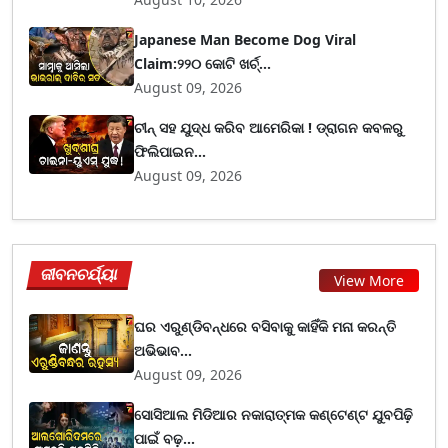
Japanese Man Become Dog Viral
Claim:୨୨୦ କୋଟି ଖର୍ଚ୍...
August 09, 2026
ଚୀନ୍ ସହ ଯୁଦ୍ଧ କରିବ ଆମେରିକା ! ଡ୍ରାଗନ କବଳରୁ
ଫିଲିପାଇନ...
August 09, 2026
ଜୀବନଚର୍ଯ୍ୟା
View More
ଘର ଏରୁଣ୍ଡିବନ୍ଧରେ ବସିବାକୁ କାହିଁକି ମନା କରନ୍ତି
ଅଭିଭାବ...
August 09, 2026
ସୋସିଆଲ ମିଡିଆର ନକାରାତ୍ମକ କଣ୍ଟେଣ୍ଟ ଯୁବପିଢ଼ି
ପାଇଁ ବଢ଼...