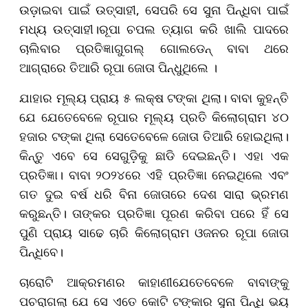
ଉଡ଼ାଇବା ପାଇଁ ଉତ୍ସାହୀ, ସେପରି ସେ ସୁନା ପିନ୍ଧିବା ପାଇଁ
ମଧ୍ୟ ଉତ୍ସାହୀ।ରୂପା ଚପଲ ତ୍ୟାଗ କରି ଖାଲି ପାଦରେ
ଚାଲିବାର ପ୍ରତିଜ୍ଞାଗୁଗଲ୍ ଗୋଲଡେନ୍ ବାବା ଥରେ
ଆଗ୍ରାରେ ତିଆରି ରୂପା ଜୋତା ପିନ୍ଧୁଥିଲେ ।
ଯାହାର ମୂଲ୍ୟ ପ୍ରାୟ ୫ ଲକ୍ଷ ଟଙ୍କା ଥିଲା। ବାବା କୁହନ୍ତି
ଯେ ଯେତେବେଳେ ରୂପାର ମୂଲ୍ୟ ପ୍ରତି କିଲୋଗ୍ରାମ ୪୦
ହଜାର ଟଙ୍କା ଥିଲା ସେତେବେଳେ ଜୋତା ତିଆରି ହୋଇଥିଲା।
କିନ୍ତୁ ଏବେ ସେ ସେଗୁଡ଼ିକୁ ଛାଡି ଦେଇଛନ୍ତି। ଏହା ଏକ
ପ୍ରତିଜ୍ଞା। ବାବା ୨୦୨୪ରେ ଏହି ପ୍ରତିଜ୍ଞା ନେଇଥିଲେ ଏବଂ
ଗତ ଦୁଇ ବର୍ଷ ଧରି ବିନା ଜୋତାରେ ଦେଶ ସାରା ଭ୍ରମଣ
କରୁଛନ୍ତି। ତାଙ୍କର ପ୍ରତିଜ୍ଞା ପୂରଣ କରିବା ପରେ ହିଁ ସେ
ପୁଣି ପ୍ରାୟ ସାଢେ ଚାରି କିଲୋଗ୍ରାମ ଓଜନର ରୂପା ଜୋତା
ପିନ୍ଧିବେ।
ଚାରୋଟି ଆକ୍ରମଣର କାହାଣୀଯେତେବେଳେ ବାବାଙ୍କୁ
ପଚରାଗଲା ଯେ ସେ ଏତେ କୋଟି ଟଙ୍କାର ସୁନା ପିନ୍ଧି ଭୟ