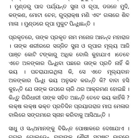
। ମୁଣ୍ଡରୁ ପାଦ ପର୍ଯ୍ୟନ୍ତ ସୁନା ଓ ରୂପା, ଡଜନେ ମୁଦି,
କଙ୍କଣ, ମୋଟା ଚେନ, ରୁଦ୍ରାକ୍ଷ ମଣି ଏବଂ ଗଳାରେ ଶିବ
ମାଳା । ମୁଣ୍ଡରେ ରୂପା ମୁକୁଟ ପିନ୍ଧିଛନ୍ତି ।
ପ୍ରକୃତରେ, ତାଙ୍କ ପ୍ରକୃତ ନାମ ମନୋଜ ଆନନ୍ଦ ମହାରାଜ
। ତାଙ୍କ ଶରୀରରେ ସଜ୍ଜିତ ସୁନା ଓ ରୂପାର ମୂଲ୍ୟ ଆଜି
ପାଞ୍ଚ କୋଟି ଟଙ୍କାରୁ ଅଧିକ ବୋଲି କୁହାଯାଏ ।ତେବେ
ଏତେ ଅଳଙ୍କାର ପିନ୍ଧିବା ପଛରେ ତାଙ୍କ ପ୍ରତି ନାହିଁ କି
ଭୟ । ପଚରାଯାଇଥିଲା କି, ସେ ଏତେ ମୂଲ୍ୟବାନ
ଅଳଙ୍କାର ପିନ୍ଧି ଭୟ ଅନୁଭବ କରନ୍ତି କି? ବାବା ହସି
କୁହନ୍ତି ଯେ ତାଙ୍କ ଉପରେ ଚାରି ଥର ଆକ୍ରମଣ ହୋଇଛି ।
କିନ୍ତୁ ଗିରିଧାରୀ ତାଙ୍କ ସହିତ ଅଛନ୍ତି ତେବେ ଭୟ କାହିଁକି ?
ଲକ୍ଷ ଲକ୍ଷ ଭକ୍ତ ପ୍ରତିଦିନ ପ୍ରୟାଗରାଜ ମାଘ ମେଳାର
ବାଲିରେ ସଙ୍ଗମରେ ସ୍ନାନ କରିବାକୁ ଆସିଥାନ୍ତି ।
ସାଧୁ ଓ ସନ୍ଥମାନଙ୍କୁ ବିଭିନ୍ନ ପୋଷାକରେ ଦେଖାଯାଏ ।
ଗୁଗୁଲ୍ ଗୋଲଡେନ୍ ବାବାଙ୍କ ଶୈଳୀ ସ୍ପଷ୍ଟ ଭାବରେ