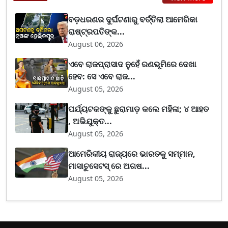
ବଡ଼ଧରଣର ଦୁର୍ଘଟଣାରୁ ବର୍ତ୍ତିଲା ଆମେରିକା
ରାଷ୍ଟ୍ରପତିଙ୍କ...
August 06, 2026
ଏବେ ରାଜପ୍ରାସାଦ ନୁହେଁ ରଣଭୂମିରେ ଦେଖା
ହେବ: ସେ ଏବେ ରାଜ...
August 05, 2026
ପର୍ଯ୍ୟଟକଙ୍କୁ ଛୁରାମାଡ଼ କଲେ ମହିଳା; ୪ ଆହତ
, ଅଭିଯୁକ୍ତ...
August 05, 2026
ଆମେରିକୀୟ ରାଜ୍ୟରେ ଭାରତକୁ ସମ୍ମାନ,
ମାସାଚୁସେଟସ୍ ରେ ଅଗଷ...
August 05, 2026