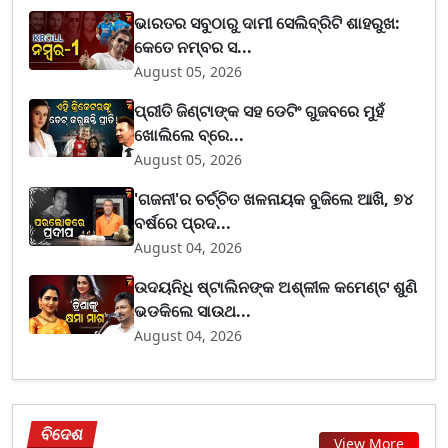
ଭାରତର ସବୁଠାରୁ ଦାମୀ ସେଲିବ୍ରିଟି ଶାହରୁଖ:
କେତେ ନମ୍ବର ସ...
August 05, 2026
ପ୍ରୀତି ଜିଣ୍ଟାଙ୍କ ସହ ଡେଟିଂ ଗୁଜବରେ ମୁହଁ
ଖୋଲିଲେ ବ୍ରେ...
August 05, 2026
'ଗଜନୀ'ର ଚର୍ଚ୍ଚିତ ଖଳନାୟକ ବୁଜିଲେ ଆଖି, ୭୪
ବର୍ଷରେ ପ୍ରଦ...
August 04, 2026
ଉଦୟନିଧି ଷ୍ଟାଲିନଙ୍କ ଅଶ୍ଳୀଳ କମେଣ୍ଟ ଶୁଣି
ଭଡକିଲେ ସାଉଥ...
August 04, 2026
ବିଦେଶ
View More