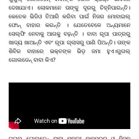
ଦେଖାଯାଏ। ଲୋକମାନେ ତାଙ୍କୁ ଦୂରରୁ ଚିହ୍ନିପାରନ୍ତି।
କେତେକ ଭିଡିଓ ତିଆରି କରିବା ପାଇଁ ନିଜର ମୋବାଇଲ୍
ଫୋନ୍ ବାହାର କରନ୍ତି । ଯେତେବେଳେ ଅନ୍ୟମାନେ
ସେଲ୍ଫି ନେବାକୁ ଆଗକୁ ବଢ଼ନ୍ତି । ବାବା ରୂପା ପାତ୍ରରୁ
ଖାଦ୍ୟ ଖାଆନ୍ତି ଏବଂ ରୂପା ଗ୍ଲାସରୁ ପାଣି ପିଅନ୍ତି। ତାଙ୍କ
ଶିବିର ବାହାରେ ଭକ୍ତଙ୍କ ଭିଡ଼ ଜମା ହୁଏ।ଗୁଗଲ୍
ଗୋଲଡେନ୍ ବାବା କିଏ?
ଗୁଗଲ୍ ଗୋଲଡେନ୍ ବାବା ମୂଳତଃ କାନପୁରର ଓ ନିଜକୁ