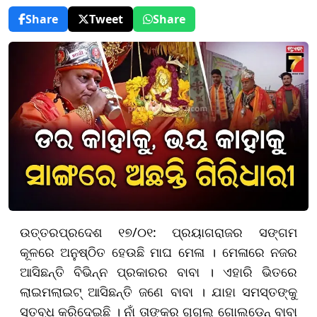
Share
Tweet
Share
ଉତ୍ତରପ୍ରଦେଶ ୧୭/୦୧: ପ୍ରୟାଗରାଜର ସଙ୍ଗମ
କୂଳରେ ଅନୁଷ୍ଠିତ ହେଉଛି ମାଘ ମେଳା । ମେଳାରେ ନଜର
ଆସିଛନ୍ତି ବିଭିନ୍ନ ପ୍ରକାରର ବାବା । ଏହାରି ଭିତରେ
ଲାଇମଲାଇଟ୍‌ ଆସିଛନ୍ତି ଜଣେ ବାବା । ଯାହା ସମସ୍ତଙ୍କୁ
ସ୍ତବ୍ଧ କରିଦେଇଛି । ନାଁ ତାଙ୍କର ଗୁଗୁଲ୍ ଗୋଲଡେନ୍ ବାବା