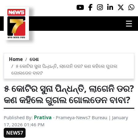
☰
Home
ଦେଶ
୫ କୋଟିର ସୁନା ପିନ୍ଧନ୍ତି, ଲାଗେନି ଡର? କଣ କହିଲେ ଗୁଗଲ
ଗୋଲଡେନ ବାବା?
୫ କୋଟିର ସୁନା ପିନ୍ଧନ୍ତି, ଲାଗେନି ଡର?
କଣ କହିଲେ ଗୁଗଲ ଗୋଲଡେନ ବାବା?
Prativa
Published By:
- Prameya-News7 Bureau | January
17, 2026 01:46 PM
NEWS7