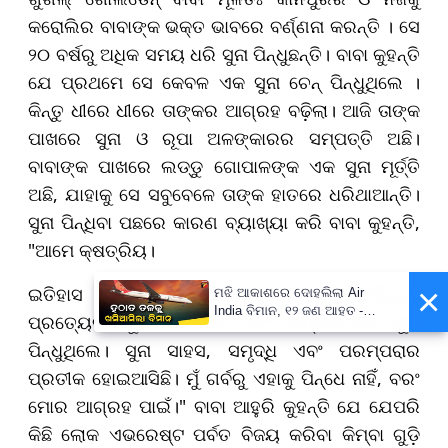
କରୋଲିର ବାବାଙ୍କ ଭକ୍ତ ଭାବରେ ବର୍ଣ୍ଣନା କରନ୍ତି । ସେ
୨୦ ବର୍ଷରୁ ଅଧିକ ସମୟ ଧରି ସୁନା ପିନ୍ଧୁଛନ୍ତି। ବାବା କୁହନ୍ତି
ଯେ ପ୍ରଥମେ ସେ କେବଳ ଏକ ସୁନା ଚେନ୍ ପିନ୍ଧୁଥିଲେ ।
କିନ୍ତୁ ଧୀରେ ଧୀରେ ତାଙ୍କର ଆଗ୍ରହ ବଢ଼ିଲା। ଆଜି ତାଙ୍କ
ପାଖରେ ସୁନା ଓ ରୂପା ଅଳଙ୍କାରର ସମ୍ପତ୍ତି ଅଛି।
ବାବାଙ୍କ ପାଖରେ ଲଡ୍ଡୁ ଗୋପାଳଙ୍କ ଏକ ସୁନା ମୂର୍ତ୍ତି
ଅଛି, ଯାହାକୁ ସେ ସବୁବେଳେ ତାଙ୍କ ହାତରେ ଧରିଥାଆନ୍ତି।
ସୁନା ପିନ୍ଧିବା ପଛରେ କାରଣ ବ୍ୟାଖ୍ୟା କରି ବାବା କୁହନ୍ତି,
"ଆମେ କ୍ଷତ୍ରିୟ।
×
ଇତିହାସ ଦେଖନ୍ତୁ - ଦ୍ୱାପରରୁ ତ୍ରେତା ପର୍ଯ୍ୟନ୍ତ
ମଝି ଆକାଶରେ ଦୋହଲିଲା Air
India ବିମାନ, ୧୨ ଜଣ ଆହତ -
ପ୍ରତ୍ୟେକ ଯୁଗରେ, ରାଜା ଏବଂ ସମ୍ରାଟମାନେ ସୁନା
PrameyaNews7
ପିନ୍ଧୁଥିଲେ। ସୁନା ସାହସ, ସମୃଦ୍ଧି ଏବଂ ପରମ୍ପରାର
ପ୍ରତୀକ ହୋଇଆସିଛି। ମୁଁ ଗର୍ବରୁ ଏହାକୁ ପିନ୍ଧେ ନାହିଁ, ବରଂ
ମୋର ଆଗ୍ରହ ପାଇଁ।" ବାବା ଆହୁରି କୁହନ୍ତି ଯେ ଯେପରି
କିଛି ଲୋକ ଏଭରେଷ୍ଟ ପର୍ବତ ବିଜୟ କରିବା କିମ୍ବା ଗୁଡ଼ି