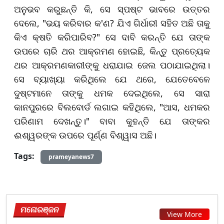
ଅନୁଭବ କରୁଛନ୍ତି କି, ସେ ସ୍ପଷ୍ଟ ଭାବରେ ଉତ୍ତର
ଦେଲେ, "ଭୟ କରିବାର କ'ଣ? ଯିଏ ଗିର୍ଧାରୀ ସହିତ ଅଛି ତାକୁ
କିଏ କ୍ଷତି କରିପାରିବ?" ସେ ଦାବି କରନ୍ତି ଯେ ତାଙ୍କ
ଉପରେ ଚାରି ଥର ଆକ୍ରମଣ ହୋଇଛି, କିନ୍ତୁ ପ୍ରତ୍ୟେକ
ଥର ଆକ୍ରମଣକାରୀଙ୍କୁ ଧରାଯାଇ ଜେଲ ପଠାଯାଇଥିଲା।
ସେ ବ୍ୟାଖ୍ୟା କରିଥିଲେ ଯେ ଥରେ, ଯେତେବେଳେ
ଦୁଷ୍ଟମାନେ ତାଙ୍କୁ ଧମକ ଦେଇଥିଲେ, ସେ ସାରା
କାନପୁରରେ ବିଲବୋର୍ଡ ଲଗାଇ କହିଥିଲେ, "ଆସ, ଧମକର
ପରିଣାମ ଦେଖନ୍ତୁ।" ବାବା କୁହନ୍ତି ଯେ ତାଙ୍କର
ଈଶ୍ୱରଙ୍କ ଉପରେ ପୂର୍ଣ୍ଣ ବିଶ୍ୱାସ ଅଛି।
Tags:
prameyanews7
ମନୋରଞ୍ଜନ
View More