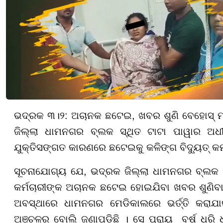
ଭଦ୍ରକ ୩।୨: ଅଚାନକ ଛଟେଇ, ଖବର ଶୁଣି ବେହୋସ୍ ମହିଳ
ଜିଲ୍ଲା ଧାମନଗର ବ୍ଲକ ସ୍ଥିତ ଟାଟା ପାୱାର ଅଧୀନ
ଯୁକ୍ତିସଙ୍ଗତ କାରଣରେ ଛଟେଇକୁ କଳିଙ୍ଗ ବିଦ୍ୟୁତ୍ କର
ସୂଚନାଯୋଗ୍ୟ ଯେ, ଭଦ୍ରକ ଜିଲ୍ଲା ଧାମନଗର ବ୍ଲକ ସ
କର୍ମଚାରୀଙ୍କ ଅଚାନକ ଛଟେଇ ହୋଇଯିବା ଖବର ଶୁଣିବ
ଅବସ୍ଥାରେ ଧାମନଗର ମେଡିକାଲରେ ଭର୍ତ୍ତି କରାଯା
ଅଞ୍ଚଳର ବୋଲି ଜଣାପଡିଛି । ସେ ପ୍ରାୟ ବର୍ଷ ଧର