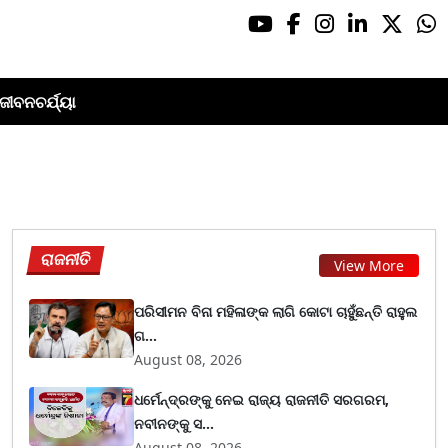
ଜୀବନଚର୍ଯ୍ୟା
ରାଜନୀତି
View More
ପରିସୀମନ ବିନା ମହିଳାଙ୍କ ଲାଗି କୋଟା ଚାହୁଁଛନ୍ତି ରାହୁଲ
ଗ...
August 08, 2026
ଧର୍ମେନ୍ଦ୍ରଙ୍କୁ ନେଇ ରାଜ୍ୟ ରାଜନୀତି ସରଗରମ,
ନବୀନଙ୍କୁ ସ...
August 08, 2026