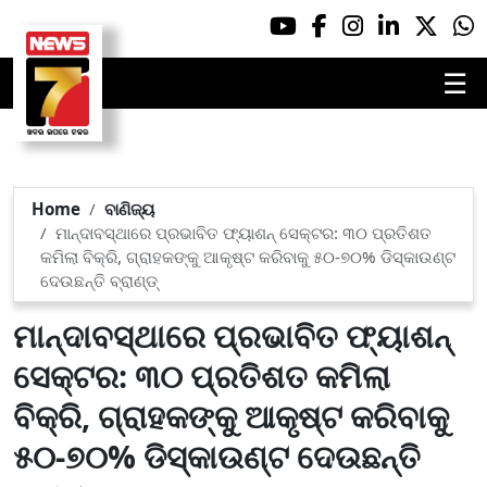
☰
Home
ବାଣିଜ୍ୟ
ମାନ୍ଦାବସ୍ଥାରେ ପ୍ରଭାବିତ ଫ୍ୟାଶନ୍ ସେକ୍ଟର: ୩୦ ପ୍ରତିଶତ
କମିଲା ବିକ୍ରି, ଗ୍ରାହକଙ୍କୁ ଆକୃଷ୍ଟ କରିବାକୁ ୫୦-୭୦% ଡିସ୍‌କାଉଣ୍ଟ
ଦେଉଛନ୍ତି ବ୍ରାଣ୍ଡ୍
ମାନ୍ଦାବସ୍ଥାରେ ପ୍ରଭାବିତ ଫ୍ୟାଶନ୍
ସେକ୍ଟର: ୩୦ ପ୍ରତିଶତ କମିଲା
ବିକ୍ରି, ଗ୍ରାହକଙ୍କୁ ଆକୃଷ୍ଟ କରିବାକୁ
୫୦-୭୦% ଡିସ୍‌କାଉଣ୍ଟ ଦେଉଛନ୍ତି