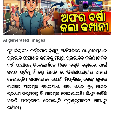
AI generated images
ନୂଆଦିଲ୍ଲୀ:
ବର୍ତ୍ତମାନ ବିଶ୍ୱ ଅର୍ଥନୀତିରେ ମାନ୍ଦାବସ୍ଥାର
ପ୍ରଭାବ ଫ୍ୟାଶନ ଜଗତକୁ ମଧ୍ୟ ପ୍ରଭାବିତ କରିଛି।
ଚଳିତ
ବର୍ଷ ଫ୍ୟାଶନ୍ ରିଟେଲର୍ମାନେ ନିଜର ବିକ୍ରି ବଢ଼ାଇବା ପାଇଁ
ସମୟ ପୂର୍ବରୁ ହିଁ ବଡ଼ ରିହାତି ବା 'ଡିସକାଉଣ୍ଟ'ର ସାହାରା
ନେଉଛନ୍ତି। ସାଧାରଣତଃ ଯେଉଁ 'ମିଡ୍-ସିଜନ୍ ସେଲ୍' ଜୁଲାଇ
ମାସରେ ଆରମ୍ଭ ହୋଇଥାଏ, ତାହା ଏଥର ଜୁନ୍ ମାସର
ପ୍ରଥମ ସପ୍ତାହରୁ ହିଁ ଆରମ୍ଭ ହୋଇଯାଇଛି। କିନ୍ତୁ କାହିଁକି
ଏଭଳି ପଦକ୍ଷେପ ନେଉଛନ୍ତି ବ୍ରାଣ୍ଡ୍ମାନେ? ଆସନ୍ତୁ
ଜାଣିବା।