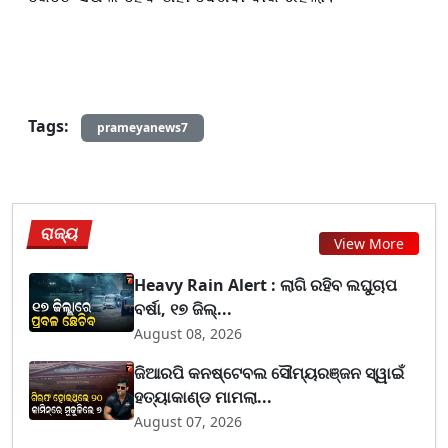
Tags:
prameyanews7
ରାଜ୍ୟ
View More
Heavy Rain Alert : ଲାଗି ରହିବ ଲଘୁଚାପ
ବର୍ଷା, ୧୭ ଜିଲ୍...
August 08, 2026
ଜିଆରପି କନଷ୍ଟେବଲ ସୌମ୍ୟରଞ୍ଜନ ସ୍ୱାଇଁ
ହତ୍ୟାକାଣ୍ଡ ମାମଲା...
August 07, 2026