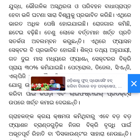
ଯୁଦ୍ଧ, ଭୌଗଳିକ ଅସ୍ଥିରତା ଓ ପରିବହନ ବାଧାପ୍ରାପ୍ତ
ହେବା ଭଳି ଘଟଣା ସାରା ବିଶ୍ୱକୁ ପ୍ରଭାବିତ କରିଛି। ଏଥିରେ
ଭାରତ ଅଧିକ ପେଷି ହୋଇଯାଇଛି। ରୋଜଗାର କମିଛି,
ଛଟେଇ ବଢ଼ିଛି। ତେଣୁ ଲୋକେ ବର୍ତ୍ତମାନ ଖର୍ଚ୍ଚ ପ୍ରତି
ସତର୍କତା ଅବଲମ୍ବନ କରୁଛନ୍ତି। ଏଥିରେ ଫ୍ୟାସନ
ସେକ୍ଟର ବି ପ୍ରଭାବିତ ହୋଇଛି। ଶିଳ୍ପ ତଥ୍ୟ ଅନୁଯାୟୀ,
ଗତ ଦୁଇ ମାସ ମଧ୍ୟରେ ଫ୍ୟାଶନ୍ ସେକ୍ଟରର ବିକ୍ରି
ପ୍ରାୟ ୩୦% କମିଯାଇଛି। ପେଟ୍ରୋଲ, ଡିଜେଲ, ସିଏନ୍ଜି,
ଏଲ୍ପିଜି ଏବଂ ଦୈନନ୍ଦିନ ଜରୁରୀ ସାମଗ୍ରୀର ଦର ବୃଦ୍ଧି
×
ଓଡ଼ିଶାକୁ ଫୁଡ୍ ପ୍ରୋସେସିଂ ହବ୍
ଯୋଗୁ ଉପଭୋକ୍ତାମାନେ ନିଜ ଘରୋଇ ବଜେଟ୍ ସନ୍ତୁଳିତ
କରିବା ଦିଗରେ ବଡ଼ ପଦକ୍ଷେପ, ୪୨
ହଜାରରୁ ଅଧିକ ନିଯୁକ୍ତି ସୁଯୋଗ
କରିବା ପାଇଁ କପଡ଼ା ଏବଂ ଲାଇଫଷ୍ଟାଇଲ୍ ପ୍ରଡକ୍ଟ୍ସ
ଉପରେ ଖର୍ଚ୍ଚ କମାଇ ଦେଇଛନ୍ତି।
ଗ୍ରାହକଙ୍କ କ୍ରୟ କ୍ଷମତା କମିଥିବାରୁ ଏବେ ବଡ଼ ବଡ଼
ଫ୍ୟାଶନ ବ୍ରାଣ୍ଡଗୁଡ଼ିକ ନିଜର ବିକ୍ରି ବୃଦ୍ଧି ପାଇଁ
ଅଭୂତପୂର୍ବ ରିହାତି ବା 'ଡିସକାଉଣ୍ଟ'ର ସାହାରା ନେଉଛନ୍ତି।