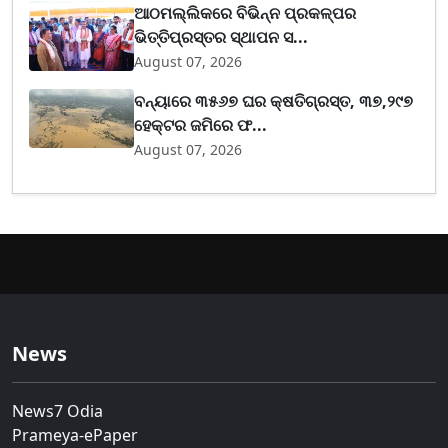
ଆଠମଲ୍ଲିକରେ ବିଭିନ୍ନ ପ୍ରକଳ୍ପର
ଭିତ୍ତିପ୍ରସ୍ତର ସ୍ଥାପନ ସ...
August 07, 2026
ବନ୍ୟାରେ ୩୫୬୭ ଘର କ୍ଷତିଗ୍ରସ୍ତ, ୩୭,୨୯୭
ହେକ୍ଟର ଜମିରେ ଫ...
August 07, 2026
News
News7 Odia
Prameya-ePaper