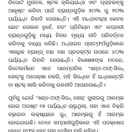
ରିପୋର୍ଟ ମୁତାବକ, ଷ୍ଟକ କ୍ଲିୟରାନ୍ସ ଏବଂ ଗ୍ରାହକଙ୍କୁ
ଆକୃଷ୍ଟ କରିବା ପାଇଁ ବ୍ରାଣ୍ଡଗୁଡ଼ିକ ୫୦% ରୁ ୭୦%
ପର୍ଯ୍ୟନ୍ତ ରିହାତି ଦେଉଛନ୍ତି। ଏହି ମାନ୍ଦାବସ୍ଥା କେବଳ
ଛୋଟ ଦୋକାନ ନୁହେଁ, ବରଂ ପ୍ରିମିୟମ ଏବଂ ଲଗ୍ଜରୀ
ବ୍ରାଣ୍ଡଗୁଡ଼ିକୁ ମଧ୍ୟ ନିଜର ମୂଲ୍ୟ ନୀତି ପରିବର୍ତ୍ତନ
କରିବାକୁ ବାଧ୍ୟ କରିଛି। ଅନ୍ଲାଇନ ପ୍ଲାଟ୍ଫର୍ମଗୁଡ଼ିକରେ
ଏକାଧିକ ବ୍ରାଣ୍ଡ୍ ବଛା ବଛା ପ୍ରଡକ୍ଟ୍ସ ଉପରେ ୪୦%
ପର୍ଯ୍ୟନ୍ତ ରିହାତି ଦେଉଛନ୍ତି। ବିଶେଷଜ୍ଞଙ୍କ ମତରେ,
ରିଟେଲର୍ମାନେ ଏବେ ପାରମ୍ପରିକ 'ଏଣ୍ଡ-ଅଫ୍-ସିଜନ୍
ସେଲ୍'କୁ ଅପେକ୍ଷା ନକରି, ମଝି ସିଜନ୍ରେ ହିଁ ଇନ୍ଭେଣ୍ଟ୍ରି
ବା ଷ୍ଟକ୍ ଖାଲି କରିବାକୁ ରଣନୀତି ଆପଣାଉଛନ୍ତି।
ପୂର୍ବରୁ ଯେଉଁ 'ଏଣ୍ଡ-ଅଫ୍-ସିଜନ୍ ସେଲ୍' ଜୁଲାଇରୁ ଆରମ୍ଭ
ହୋଇ ଅଗଷ୍ଟ ୧୫ ପର୍ଯ୍ୟନ୍ତ ଚାଲୁଥିଲା, ତାହା ଏବେ ବିକ୍ରି
ବଢ଼ାଇବା ଲକ୍ଷ୍ୟରେ ଜୁନ୍ ଆରମ୍ଭରୁ ହିଁ ଆରମ୍ଭ
ହୋଇଯାଇଛି। ତେବେ କମ୍ପାନୀଗୁଡ଼ିକରେ ଏହି ପଦକ୍ଷେପ
କେତେ ସଫଳ ହେବ ତାହା ଦେଖିବା ବାକି ରହିଲା।