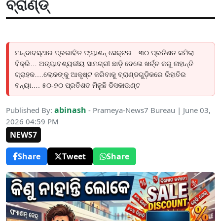
ବ୍ରାଣ୍ଡ୍
ମାନ୍ଦାବସ୍ଥାର ପ୍ରଭାବିତ ଫ୍ୟାଶନ୍ ସେକ୍ଟର…୩୦ ପ୍ରତିଶତ କମିଲା
ବିକ୍ରି… ଅତ୍ୟାବଶ୍ୟକୀୟ ସାମଗ୍ରୀ ଛାଡ଼ି ଦେଲେ ଖର୍ଚ୍ଚ କରୁ ନାହାନ୍ତି
ଗ୍ରାହକ….ଲୋକଙ୍କୁ ଆକୃଷ୍ଟ କରିବାକୁ ବ୍ରାଣ୍ଡଗୁଡ଼ିକରେ ରିହାତିର
ବନ୍ୟା…. ୫୦-୭୦ ପ୍ରତିଶତ ମିଳୁଛି ଡିସକାଉଣ୍ଟ
abinash
Published By:
- Prameya-News7 Bureau | June 03,
2026 04:59 PM
NEWS7
Share
Tweet
Share