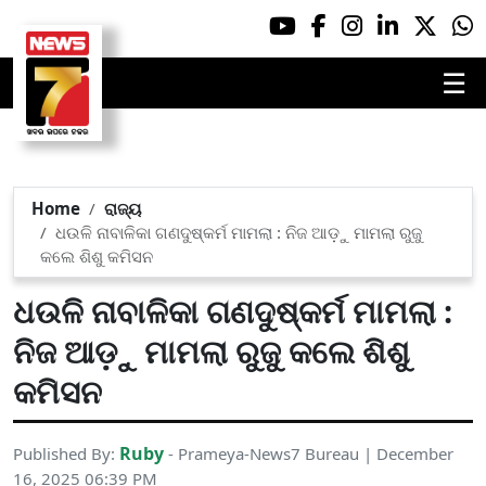
☰
Home
ରାଜ୍ୟ
ଧଉଳି ନାବାଳିକା ଗଣଦୁଷ୍କର୍ମ ମାମଲା : ନିଜ ଆଡ଼ୁ ମାମଲା ରୁଜୁ
କଲେ ଶିଶୁ କମିସନ
ଧଉଳି ନାବାଳିକା ଗଣଦୁଷ୍କର୍ମ ମାମଲା :
ନିଜ ଆଡ଼ୁ ମାମଲା ରୁଜୁ କଲେ ଶିଶୁ
କମିସନ
Ruby
Published By:
- Prameya-News7 Bureau | December
16, 2025 06:39 PM