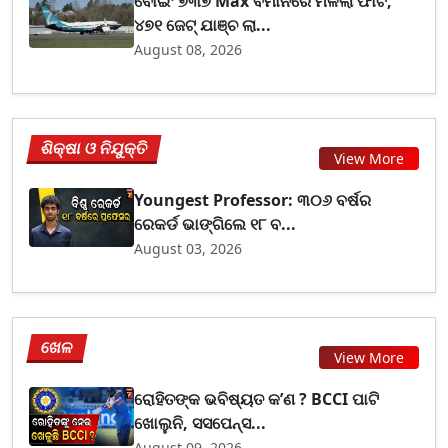
ବୋଇଂ ୭୩୭ Max ବିମାନରେ ମିଳିଲା ଫାଟ,
୪୭୧ ଜେଟ୍ ଯାଞ୍ଚ ଲା...
August 08, 2026
ଶିକ୍ଷା ଓ ନିଯୁକ୍ତି
View More
Youngest Professor: ୩୦୬ ବର୍ଷର
ରେକର୍ଡ ଭାଙ୍ଗିଲେ ୧୮ ବ...
August 03, 2026
ଖେଳ
View More
ରୋହିତଙ୍କ ଭବିଷ୍ୟତ କ’ଣ ? BCCI ପାଟି
ଖୋଲୁନି, ସସପେନ୍ସ...
August 09, 2026