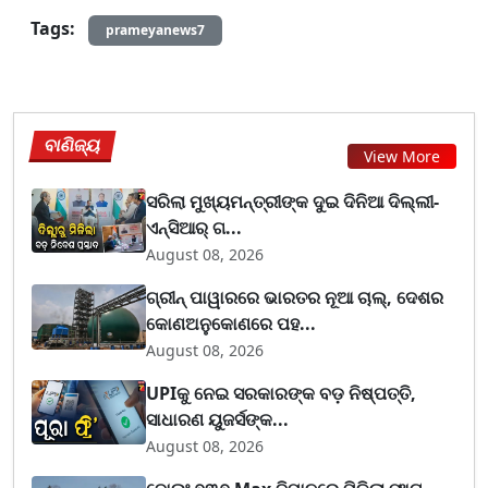
Tags:
prameyanews7
ବାଣିଜ୍ୟ
View More
ସରିଲା ମୁଖ୍ୟମନ୍ତ୍ରୀଙ୍କ ଦୁଇ ଦିନିଆ ଦିଲ୍ଲୀ-
ଏନ୍‌ସିଆର୍ ଗ...
August 08, 2026
ଗ୍ରୀନ୍ ପାୱାରରେ ଭାରତର ନୂଆ ଚାଲ୍, ଦେଶର
କୋଣଅନୁକୋଣରେ ପହ...
August 08, 2026
UPIକୁ ନେଇ ସରକାରଙ୍କ ବଡ଼ ନିଷ୍ପତ୍ତି,
ସାଧାରଣ ୟୁଜର୍ସଙ୍କ...
August 08, 2026