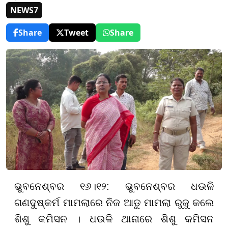
NEWS7
Share
Tweet
Share
ଭୁବନେଶ୍ବର ୧୬।୧୨: ଭୁବନେଶ୍ବର ଧଉଳି
ଗଣଦୁଷ୍କର୍ମ ମାମଲାରେ ନିଜ ଆଡୁ ମାମଲା ରୁଜୁ କଲେ
ଶିଶୁ କମିସନ । ଧଉଳି ଥାନାରେ ଶିଶୁ କମିସନ