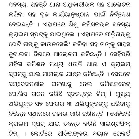
ସଦସ୍ୟା ପହଞ୍ଚି ଥାନା ଅଧିକାରୀଙ୍କ ସହ ଆଲୋଚନ
କରିବା ସହ ଦୃଢ କାର୍ଯ୍ୟାନୁଷ୍ଠାନ ପାଇଁ ନିର୍ଦ୍ଦେଶ
ଦେଇଛନ୍ତି । ଏହାପରେ ଶିଶୁ କମିସନଙ୍କ ସଦସ୍ୟ
କ୍ରାଇମ ସ୍ପଟ୍‌କୁ ଯାଇଥିଲେ । ଏହାପରେ ପୀଡ଼ିତାଙ୍କୁ
ଭେଟି ତାଙ୍କୁ କାଉନସେଲିଂ କରିବା ସହ ତାଙ୍କୁ ସାହସ
ଜୁଟାଇବା ଦିଗରେ ଆଲୋଚନା କରିଛନ୍ତି I ସେହିପରି
ମହିଳା କମିଶନ ମଧ୍ୟ ଧଉଳି ଥାନା ଓ କ୍ରାଇମ୍
ସ୍ପଟ୍‌କୁ ଯାଇ ମାମଲାର ଯାଞ୍ଚ କରିଛନ୍ତି । ସେପଟେ
ସମ୍ବେଦନଶୀଳ ଘଟଣାକୁ ନେଇ କମିଶନରେଟ୍
ପୋଲିସ ଗଠନ କରିଛି ସ୍ବତନ୍ତ୍ର ଟିମ୍ I ମୁଖ୍ୟ
ଅଭିଯୁକ୍ତ ସହ ଫେରାର ୩ ଅଭିଯୁକ୍ତଙ୍କୁ ଧରିବାକୁ
ବିଭିନ୍ନ ସ୍ଥାନରେ ଚଢାଉ ଜାରି ରଖିଛନ୍ତି । ସେହିଭଳି
କ୍ରାଇମ ସ୍ପଟ୍ ଯାଇ ତଦନ୍ତ କରିଛି ସାଇଣ୍ଟଫିକ୍
ଟିମ୍ । କୋର୍ଟରେ ପୀଡିତାଙ୍କର ବୟାନ ରେକର୍ଡ