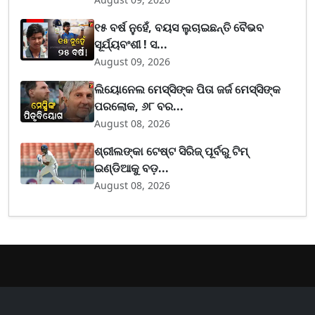
୧୫ ବର୍ଷ ନୁହେଁ, ବୟସ ଲୁଚାଇଛନ୍ତି ବୈଭବ
ସୂର୍ଯ୍ୟବଂଶୀ ! ସ...
August 09, 2026
ଲିୟୋନେଲ ମେସ୍ସିଙ୍କ ପିତା ଜର୍ଜ ମେସ୍ସିଙ୍କ
ପରଲୋକ, ୬୮ ବର...
August 08, 2026
ଶ୍ରୀଲଙ୍କା ଟେଷ୍ଟ ସିରିଜ୍‌ ପୂର୍ବରୁ ଟିମ୍‌
ଇଣ୍ଡିଆକୁ ବଡ଼...
August 08, 2026