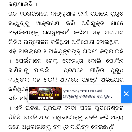
କରାଯାଇଛି ।
ଗତ ୧୦ତାରିଖରେ ବାଙ୍କୁଆଳ ନଦୀ ପଠାରେ ପୁରୁଷ
ବନ୍ଧୁଙ୍କୁ ଆକ୍ରମଣ କରି ଅଭିଯୁକ୍ତ ମାନେ
ନାବାଳିକାଙ୍କୁ ଗଣଦୁଷ୍କର୍ମ କରିବା ସହ ଘଟଣାର
ଭିଡିଓ ଉତ୍ତୋଳନ କରିଥିବା ଅଭିଯୋଗ ହୋଇଥିଲା ।
ଏହି ମାମଲାରେ ୨ ଅଭିଯୁକ୍ତଙ୍କୁ ଗିରଫ କରାଯାଇଛି
। ଯେଉଁମାନେ ଜେଲ୍ ଫେରନ୍ତା ବୋଲି ପୋଲିସ
ଜାଣିବାକୁ ପାଇଛି । ପ୍ରଥମେ ପୀଡ଼ିତା ପୁରୁଷ
ବନ୍ଧୁଙ୍କ ସହ ଧଉଳି ଥାନାରେ ପହଞ୍ଚି ଅଭିଯୋଗ
କରିଥିଲେ ବି ପୋଲିସ ଏକ ଅସଦାଚରଣ ମାମଲା ରୁଜୁ
×
ହଷ୍ଟେଲରୁ ଷଷ୍ଠ ଶ୍ରେଣୀ
ଛାତ୍ରଙ୍କୁ ନେଇଗଲେ ଦୁଇ ଯୁବକ,
କରି ପୀଡ଼ିତା ଓ ପୁରୁଷବନ୍ଧୁଙ୍କୁ ବିଦା କରି ଦେଇଥିଲା
ପୁଅକୁ ଖୋଜି ଆଣିବାକୁ ମାଆଙ୍କ
ନିବେଦନ
। ଏହି ଘଟଣା ପ୍ରଘଟ ହେବା ପରେ ଭୁବନେଶ୍ବର
ଡିସିପି ଧଉଳି ଥାନା ଅଧିକାରୀଙ୍କୁ ବଦଳି କରି ଅନ୍ୟ
ଜଣେ ଅଧିକାରୀଙ୍କୁ ତଦନ୍ତ ଦାୟିତ୍ବ ଦେଇଛନ୍ତି ।