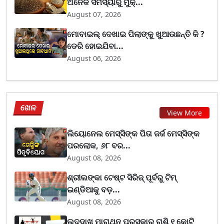
ଅନେକ ସମସ୍ୟାରୁ ମୁକ୍...
August 07, 2026
ମୋବାଇଲ୍ ଦେଖାଇ ପିଲାଙ୍କୁ ଖୁଆଉଛନ୍ତି କି ?
ଡେରି ହୋଇଯିବା...
August 06, 2026
ଖେଳ
View More
ଲିୟୋନେଲ ମେସ୍ସିଙ୍କ ପିତା ଜର୍ଜ ମେସ୍ସିଙ୍କ
ପରଲୋକ, ୬୮ ବର...
August 08, 2026
ଶ୍ରୀଲଙ୍କା ଟେଷ୍ଟ ସିରିଜ୍‌ ପୂର୍ବରୁ ଟିମ୍‌
ଇଣ୍ଡିଆକୁ ବଡ଼...
August 08, 2026
ଲଦ୍ଦାଖ ମାରାଥନ ପୁରସ୍କାର ରାଶି ୧ କୋଟି