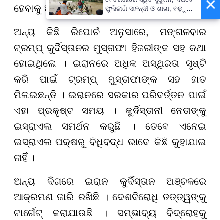
×
ହେବାକୁ ଅପିଲ କରୁଛନ୍ତି ।
ଫୁଲିଲାଣି ସାଳନ୍ଦୀ ଓ ଶାଖା, ବଢ଼ୁଛି
ବନ୍ୟା ଭୟ
ଅନ୍ୟ କିଛି ରିପୋର୍ଚ ଅନୁସାରେ, ମଙ୍ଗଳବାର
ଟ୍ରମ୍ପ୍ କୁର୍ଦିସ୍ତାନର ମୁସ୍ତାଫା ହିଜରୀଙ୍କ ସହ କଥା
ହୋଇଥିଲେ । ଇରାନରେ ଅଧିକ ଅସ୍ଥିରତା ସୃଷ୍ଟି
କରି ପାଇଁ ଟ୍ରମ୍ପ୍ ମୁସ୍ତାଫାଙ୍କ ସହ ହାତ
ମିଳାଇଛନ୍ତି । ଇରାନରେ ସରକାର ପରିବର୍ତ୍ତନ ପାଇଁ
ଏହା ପ୍ରକୃଷ୍ଟ ସମୟ । କୁର୍ଦିସ୍ତାନୀ ନେତାଙ୍କୁ
ଇସ୍ରାଏଲ ସମର୍ଥନ କରୁଛି । ତେବେ ଏନେଇ
ଇସ୍ରାଏଲ ପକ୍ଷରୁ ବିଧିବଦ୍ଧ ଭାବେ କିଛି କୁହାଯାଇ
ନାହିଁ ।
ଅନ୍ୟ ଦିଗରେ ଇରାନ କୁର୍ଦିସ୍ତାନ ଅଞ୍ଚଳରେ
ଆକ୍ରମଣ ଜାରି ରଖିଛି । ଦେଶବିରୋଧି ତତ୍ତ୍ୱଙ୍କୁ
ଟାର୍ଗେଟ୍ କରାଯାଉଛି । ସମ୍ଭାବ୍ୟ ବିଦ୍ରୋହକୁ