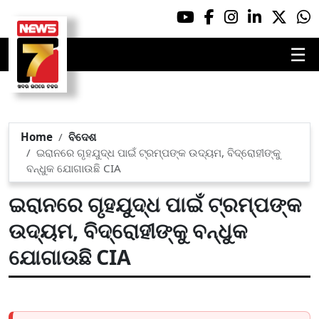
☰
Home
ବିଦେଶ
ଇରାନରେ ଗୃହଯୁଦ୍ଧ ପାଇଁ ଟ୍ରମ୍ପଙ୍କ ଉଦ୍ୟମ, ବିଦ୍ରୋହୀଙ୍କୁ
ବନ୍ଧୁକ ଯୋଗାଉଛି CIA
ଇରାନରେ ଗୃହଯୁଦ୍ଧ ପାଇଁ ଟ୍ରମ୍ପଙ୍କ
ଉଦ୍ୟମ, ବିଦ୍ରୋହୀଙ୍କୁ ବନ୍ଧୁକ
ଯୋଗାଉଛି CIA