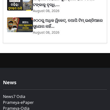
ଟଙ୍କାକୁ ବୃଦ୍ଧି,...
August 08, 2026
୬୦୦ରୁ ଅଧିକ ୱିକେଟ୍, ତଥାପି ଟିମ୍ ଇଣ୍ଡିଆରେ
ସୁଯୋଗ ନାହିଁ...
August 08, 2026
News
News7 Odia
Prameya-ePaper
Prameya-Odia