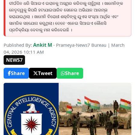
ଦୀର୍ଘଦିନ ଧରି ସିଆଇଏ ଇରାନକୁ ଅସ୍ଥିର କରିବାକୁ ଚାହୁଁଥିଲା । ଖାମେନିଙ୍କ
ନେତୃତ୍ୱକୁ କିପରି ହଟାଯାଇପାରିବ ସେନେଇ ଅଭିଯାନ ଆରମ୍ଭ
କରାଯାଇଥିଲା । ଖାମେନି ବିରୋଧୀ ଶକ୍ତିଙ୍କୁ ୟୁଏସ ସଂସ୍ଥା ଆର୍ଥିକ ଏବଂ
ସାମରିକ ସହଯୋଗ କରୁଥିଲା। ତେବେ ଏନେଇ ସିଆଇଏ କୌଣସି
ପ୍ରତିକ୍ରିୟା ଦେବାକୁ ମନା କରିଦେଇଛି ।
Ankit M
Published By:
- Prameya-News7 Bureau | March
04, 2026 10:11 AM
NEWS7
Share
Tweet
Share