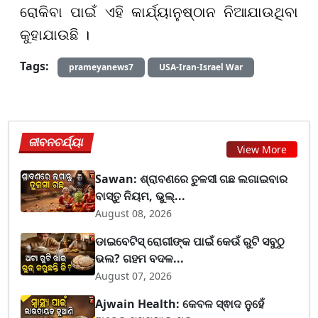
ରୋକିବା ପାଇଁ ଏହି କାର୍ଯ୍ୟାନୁଷ୍ଠାନ ନିଆଯାଉଥିବା
କୁହାଯାଉଛି ।
Tags:
prameyanews7
USA-Iran-Israel War
ଜୀବନଚର୍ଯ୍ୟା
View More
Sawan: ଶ୍ରାବଣରେ ତୁଳସୀ ଗଛ ଲଗାଇବାର
ବାସ୍ତୁ ନିୟମ, ଭୁଲ୍...
August 08, 2026
ଡାଇବେଟିସ୍ ରୋଗୀଙ୍କ ପାଇଁ କେଉଁ ରୁଟି ସବୁଠୁ
ଭଲ? ଗହମ ବଦଳ...
August 07, 2026
Ajwain Health: କେବଳ ସ୍ଵାଦ ନୁହେଁ