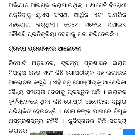
ଅଭିଯାନ ଆରମ୍ଭ କରାଯାଇଥିଲା । ଖାମେନି ବିରୋଧୀ
ଶକ୍ତିଙ୍କୁ ୟୁଏସ ସଂସ୍ଥା ଆର୍ଥିକ ଏବଂ ସାମରିକ
ସହଯୋଗ କରୁଥିଲା। ତେବେ ଏନେଇ ସିଆଇଏ
କୌଣସି ପ୍ରତିକ୍ରିୟା ଦେବାକୁ ମନା କରିଦେଇଛି ।
ଟ୍ରମ୍ପ ପ୍ରଶାସନର ଆଲୋଚନା
ରିପୋର୍ଟ ଅନୁସାରେ, ଟ୍ରମ୍ପ୍ ପ୍ରଶାସନ ଇରାନ
ବିପକ୍ଷ ନେତା ଏବଂ କିଛି ଗୋଷ୍ଠୀଙ୍କ ସହ ଲଗାତାର
ଆଲୋଚନା କରୁଛି । ଏହି ସବୁ ଗୋଷ୍ଠୀଙ୍କୁ ଆମେରିକା
ସୈନ୍ୟ ସହାୟତା ଦେବାକୁ ପ୍ରସ୍ତୁତ ଅଛି । ଇରାକର
କୁର୍ଦିସ୍ତାନରେ ଥିବା କିଛି ଗୋଷ୍ଠୀ ଆମେରିକା ଦ୍ୱାରା
ପରିଚାଳିତ ହେଉଛନ୍ତି । ସେମାନଙ୍କ ପାଖରେ ବିପୁଳ
ଅସ୍ତ୍ରଶସ୍ତ୍ର ରହିଛି । କୁର୍ଦିସ୍ତାନର କିଛି ସଦସ୍ୟ
ଇରାନର ଯବାନଙ୍କୁ ସେମାନଙ୍କ ସହ ସାମିଲ
ବୈତରଣୀରେ ସ୍ଥିତି ସୁଧୁରିନି, ଏପଟେ