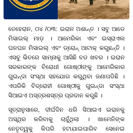
ତେହେରାନ, ୦୪ /୦୩: ଇରାନ ଅଶାନ୍ତ । ସବୁ ଆଡେ
ମିସାଇଲ୍ ମାଡ଼ । ଆମେରିକା ଏବଂ ଇସ୍ରାଏଲ
ଘନଘନ ମିସାଇଲ୍ ଏବଂ ଡ୍ରୋନ୍ ଆଟାକ୍ କରୁଛନ୍ତି ।
ଏସବୁ ଭିତରେ ସାମ୍ନାକୁ ଆସିଛି ବଡ ଖବର । ଇରାନ
ସରକାରଙ୍କ ବିରୋଧୀ ଗୋଷ୍ଠୀଙ୍କୁ ଆମେରିକାର
ଗୁଇନ୍ଦା ସଂସ୍ଥା ସହଯୋଗ କରୁଥିବା ଜଣାପଡିଛି ।
ଏପରିକି ବିଦ୍ରୋହୀ ଗୋଷ୍ଠୀକୁ ଗୁଇନ୍ଦା ସଂସ୍ଥା
ସିଆଇଏ ଅସ୍ତ୍ରଶସ୍ତ୍ର ପ୍ରଦାନ କରୁଛି ।
ସୂତ୍ରାନୁସାରେ, ଦୀର୍ଘଦିନ ଧରି ସିଆଇଏ ଇରାନକୁ
ଅସ୍ଥିର କରିବାକୁ ଚାହୁଁଥିଲା । ଖାମେନିଙ୍କ
ନେତୃତ୍ୱକୁ କିପରି ହଟାଯାଇପାରିବ ସେନେଇ