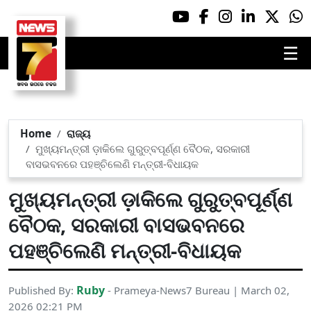
☰
Home
ରାଜ୍ୟ
ମୁଖ୍ୟମନ୍ତ୍ରୀ ଡ଼ାକିଲେ ଗୁରୁତ୍ବପୂର୍ଣ୍ଣ ବୈଠକ, ସରକାରୀ
ବାସଭବନରେ ପହଞ୍ଚିଲେଣି ମନ୍ତ୍ରୀ-ବିଧାୟକ
ମୁଖ୍ୟମନ୍ତ୍ରୀ ଡ଼ାକିଲେ ଗୁରୁତ୍ବପୂର୍ଣ୍ଣ
ବୈଠକ, ସରକାରୀ ବାସଭବନରେ
ପହଞ୍ଚିଲେଣି ମନ୍ତ୍ରୀ-ବିଧାୟକ
Ruby
Published By:
- Prameya-News7 Bureau | March 02,
2026 02:21 PM