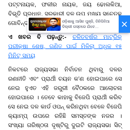
ପଟ୍ଟନାୟକ, ଫକୀର ନାୟକ, ଜୟ ଢୋଲକିଆ,
ବିଭୂତି ପ୍ରଧାନ, ସରକାରୀ ଦଳ ଉପ ମୁଖ୍ୟ ସଚେତକ
×
ଓଡ଼ିଶାକୁ ଆସିବ ପୁଞ୍ଜି, ତିନିଦିନିଆ
ଗୋବିନ୍ଦ ଦାସ ପ୍ରମୁଖ ପହଞ୍ଚିଛନ୍ତି ।
ଦିଲ୍ଲୀ ଗସ୍ତରେ ଯିବେ
ମୁଖ୍ୟମନ୍ତ୍ରୀ ମୋହନ ମାଝୀ
ଏ ଖବର ବି ପଢ଼ନ୍ତୁ:-
​​​​​​​
ଚଳିତବର୍ଷର ମାଟ୍ରିକ୍
ପରୀକ୍ଷା ଶେଷ, ଗଣିତ ପାଇଁ ମିଳିଲା ଅଧିକ ୧୫
ମିନିଟ୍ ସମୟ
ନିକଟରେ ରାଜ୍ୟସଭା ନିର୍ବାଚନ ଥିବାରୁ ଦଳର
ରଣନୀତି ଏବଂ ପ୍ରାର୍ଥୀ ଚୟନ କ'ଣ ହୋଇପାରେ ସେ
ନେଇ ହୁଏତ ଏହି ଜରୁରୀ ବୈଠକରେ ଆଲୋଚନା
ହୋଇପାରେ । ତେବେ କାହାକୁ ବିଜେପି ପ୍ରାର୍ଥୀ କରିବ
ସେ ନେଇ ଦଳ କାର୍ଡ ଓପନ୍ କରିନଥିବା ବେଳେ ବିଜେପି
କ୍ୟାମ୍ପ୍‌ ଉପରେ ରହିଛି ସମସ୍ତଙ୍କ ନଜର ।
ସଂଖ୍ୟା ଗରିଷ୍ଠତା ଦୃଷ୍ଟିରୁ ଦୁଇଟି ରାଜ୍ୟସଭା ସିଟ୍‌