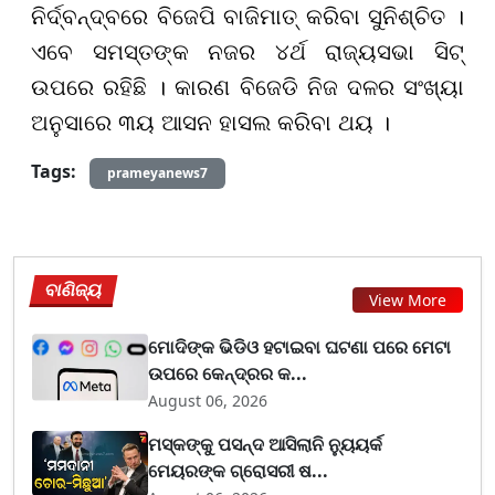
ନିର୍ଦ୍ବନ୍ଦ୍ବରେ ବିଜେପି ବାଜିମାତ୍ କରିବା ସୁନିଶ୍ଚିତ ।
ଏବେ ସମସ୍ତଙ୍କ ନଜର ୪ର୍ଥ ରାଜ୍ୟସଭା ସିଟ୍‌
ଉପରେ ରହିଛି । କାରଣ ବିଜେଡି ନିଜ ଦଳର ସଂଖ୍ୟା
ଅନୁସାରେ ୩ୟ ଆସନ ହାସଲ କରିବା ଥୟ ।
Tags:
prameyanews7
ବାଣିଜ୍ୟ
View More
ମୋଦିଙ୍କ ଭିଡିଓ ହଟାଇବା ଘଟଣା ପରେ ମେଟା
ଉପରେ କେନ୍ଦ୍ରର କ...
August 06, 2026
ମସ୍କଙ୍କୁ ପସନ୍ଦ ଆସିଲାନି ନ୍ୟୁୟର୍କ
ମେୟରଙ୍କ ଗ୍ରୋସରୀ ଷ...