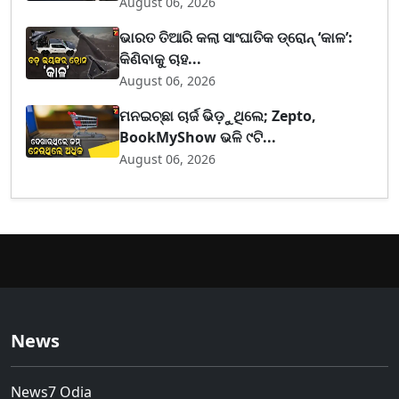
August 06, 2026
ଭାରତ ତିଆରି କଲା ସାଂଘାତିକ ଡ୍ରୋନ୍ ‘କାଳ’:
କିଣିବାକୁ ଚାହ...
August 06, 2026
ମନଇଚ୍ଛା ଚାର୍ଜ ଭିଡ଼ୁଥିଲେ; Zepto,
BookMyShow ଭଳି ୯ଟି...
August 06, 2026
News
News7 Odia