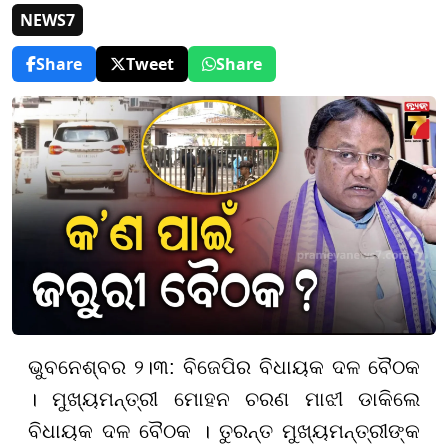
NEWS7
Share
Tweet
Share
ଭୁବନେଶ୍ବର ୨।୩: ବିଜେପିର ବିଧାୟକ ଦଳ ବୈଠକ
। ମୁଖ୍ୟମନ୍ତ୍ରୀ ମୋହନ ଚରଣ ମାଝୀ ଡାକିଲେ
ବିଧାୟକ ଦଳ ବୈଠକ । ତୁରନ୍ତ ମୁଖ୍ୟମନ୍ତ୍ରୀଙ୍କ