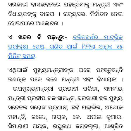
ସରକାରୀ ବାସଭବନରେ ପହଞ୍ଚିବାକୁ ମନ୍ତ୍ରୀ ଏବଂ
ବିଧାୟକଙ୍କୁ ଡାକରା । ରାଜ୍ୟସଭା ନିର୍ବାଚନ ନେଇ
ହୋଇପାରେ ଆଲୋଚନା ।
ଏ ଖବର ବି ପଢ଼ନ୍ତୁ:-
ଚଳିତବର୍ଷର ମାଟ୍ରିକ୍
ପରୀକ୍ଷା ଶେଷ, ଗଣିତ ପାଇଁ ମିଳିଲା ଅଧିକ ୧୫
ମିନିଟ୍ ସମୟ
ଏଥିପାଇଁ ମୁଖ୍ୟମନ୍ତ୍ରୀଙ୍କ ଘରେ ପହଞ୍ଚୁଛନ୍ତି
ଜଣଙ୍କ ପରେ ଜଣେ ମନ୍ତ୍ରୀ ଏବଂ ବିଧାୟକ ।
ଉପମୁଖ୍ୟମନ୍ତ୍ରୀ ପ୍ରଭାତୀ ପରିଡା, ସମବାୟ
ମନ୍ତ୍ରୀ ପ୍ରଦୀପ ବଳ ସାମନ୍ତ, ସରକାରୀ ଦଳ ମୁଖ୍ୟ
ସଚେତକ ସରୋଜ ପ୍ରଧାନ, ଛବି ମଲ୍ଲିକ, ଅଶୋକ
ମହାନ୍ତି, ଜଲେନ୍ ନାୟକ, କେ. ଅନୀଲ କୁମାର,
ସିମାରାଣୀ ନାୟକ, ରଘୁନାଥ ଜଗଦଲ୍ଲା, ଆଶ୍ରିତ