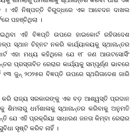
କୁ ଶିମଲାରୁ ଧର୍ମଶାଳାକୁ ସ୍ଥାନାନ୍ତର କରିବା ପାଇଁ ଏକ
ଜଡିତ । ଏହି ନିଷ୍ପତ୍ତି ବିରୁଦ୍ଧରେ ଏକ ଆବେଦନ ଦାଖଲ
ରେ ପହଞ୍ଚିଥିଲା ।
ଥିବା ଏହି ବିଜ୍ଞପ୍ତି ଉପରେ ହାଇକୋର୍ଟ ରହିତାଦେଶ
ପ ସ୍ଥାନ ଚିହ୍ନଟ ନକରି କାର୍ଯ୍ୟାଳୟକୁ ସ୍ଥାନାନ୍ତର
ୋର୍ଟ ଏହା ମଧ୍ୟ କହିଥିଲେ ଯେ ୧୮ ଜଣ ଆଉଟସୋର୍ସିଂ
୍ତର ପ୍ରସ୍ତାବିତ ରେରାର କାର୍ଯ୍ୟକୁ ସମ୍ପୂର୍ଣ୍ଣ ଭାବରେ
ଟ ୧୩ ଜୁନ୍ ୨୦୨୫ର ବିଜ୍ଞପ୍ତି ଉପରେ ସ୍ଥଗିତାଦେଶ ଜାରି
୍ଦ କରି ରାଜ୍ୟ ସରକାରଙ୍କୁ ଏକ ବଡ଼ ଆଶ୍ୱସ୍ତି ପ୍ରଦାନ
କୁ ଶିମଲାରୁ ଧର୍ମଶାଳାକୁ ସ୍ଥାନାନ୍ତର କରିବାକୁ ଅନୁମତି
୍ତି ଯେ ଏହି ପ୍ରକ୍ରିୟା ସାଧାରଣ ଜନତା କିମ୍ବା ରେରାର
ିଧା ସୃଷ୍ଟି କରିବ ନାହିଁ ।