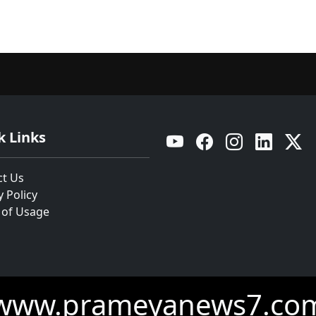
k Links
YouTube
Facebook
Instagram
Linkedin
Twitt
ct Us
y Policy
 of Usage
www.prameyanews7.co