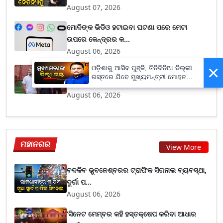
August 07, 2026
ମୋଦିଙ୍କ ଭିଡିଓ ହଟାଇବା ଘଟଣା ପରେ ମେଟା
ଉପରେ କେନ୍ଦ୍ରର କ...
August 06, 2026
×
ଓଡ଼ିଶାକୁ ଆସିବ ପୁଞ୍ଜି, ତିନିଦିନିଆ ଦିଲ୍ଲୀ
ଝାଡ଼ଖଣ୍ଡ ଛାତ୍ର ଆନ୍ଦୋଳନକୁ ନେଇ ଆସିଲା ରାହୁଲ
ଗସ୍ତରେ ଯିବେ ମୁଖ୍ୟମନ୍ତ୍ରୀ ମୋହନ
ଗାନ୍ଧିଙ୍କ...
ମାଝୀ
August 06, 2026
ମହାନଗର
View More
ବଦଳିବ ଭୁବନେଶ୍ବରର ଟ୍ରାଫିକ ସିଗନାଲ ବ୍ୟବସ୍ଥା,
ଦୁର୍ଗା ପ...
August 06, 2026
‘ସିନେଟ ମେମ୍ବର କହି ହସ୍ତକ୍ଷେପ କରିବା ଆଧାର