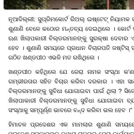
ନୂଆଦିଲ୍ଲୀ: ସୁପ୍ରିମକୋର୍ଟ ରିଅଲ୍ ଇଷ୍ଟେଟ୍ ନିୟାମକ
ଶୁଣାଣି ବେଳେ କଠୋର ମନ୍ତବ୍ୟ ଦେଇଥିଲେ । କୋର୍ଟ ସ
ଋଣ ଖିଲାପକାରୀ ବିଲ୍ଡରମାନଙ୍କୁ ସୁରକ୍ଷା ଦେବାର ଏ
ହେବ । ଶୁଣାଣି ସମୟରେ ପ୍ରଧାନ ବିଚାରପତି ଜଷ୍ଟିସ୍ ସ
ଗଠିତ ଖଣ୍ଡପୀଠ ଏଭଳି ମତ ରଖିଥିଲେ ।
ଖଣ୍ଡପୀଠ କହିଥିଲେ ଯେ ରେରା ନାମକ ସଂସ୍ଥା କ'ଣ
ଗମ୍ଭୀରତାର ସହିତ ବିଚାର କରିବା ଦରକାର । ଏହା ସାଧା
ବିଲ୍ଡରମାନଙ୍କୁ ସୁବିଧା ଯୋଗାଇବା ପାଇଁ ଥିଲା ? ସିଜ
ଖିଲାପାକାରୀ ବିଲ୍ଡରମାନଙ୍କୁ ସୁବିଧା ଯୋଗାଇବା ବ୍ୟ
ସଂସ୍ଥାକୁ ସମ୍ପୂର୍ଣ୍ଣ ଭାବରେ ବନ୍ଦ କରିବା ଭଲ ହେବ ।"
ହିମାଚଳ ପ୍ରଦେଶର ଏକ ମାମଲାର ଶୁଣାଣି ସମୟରେ ସ