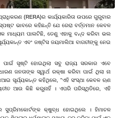
 ପ୍ରାଧିକରଣ (RERA)ର କାର୍ଯ୍ୟକାରିତା ଉପରେ ଗୁରୁବାର
୍ପଷ୍ଟ ଭାବରେ କହିଛନ୍ତି ଯେ ରେରା ବର୍ତ୍ତମାନ କେବଳ
କ ମାଧ୍ୟମ ପାଲଟିଛି, ତେଣୁ ଏହାକୁ ବନ୍ଦ କରିବା ଭଲ
ୂର୍ଯ୍ୟକାନ୍ତ ଏବଂ ଜଷ୍ଟିସ ଜୟମାଲିଆ ବାଗଚୀଙ୍କୁ ନେଇ
 ପାଇଁ ସୃଷ୍ଟି ହୋଇଥିଲା ସବୁ ରାଜ୍ୟ ସରକାର ଏବେ
ରଣ ଜନତାଙ୍କ ସ୍ୱାର୍ଥ ରକ୍ଷା କରିବା ପାଇଁ ଥିଲା ନା
େଆଇ ସୂର୍ଯ୍ୟକାନ୍ତ କହିଥିଲେ, "ଏହି ସଂସ୍ଥା କେବଳ ଋଣ
ତୀତ ଆଉ କିଛି କରୁନାହିଁ । ଏପରି ପରିସ୍ଥିତିରେ, ଏହି
ୁପ୍ରିମକୋର୍ଟଙ୍କ କ୍ଷୁବ୍ଧ ହୋଇଥିଲେ । ହିମାଚଳ