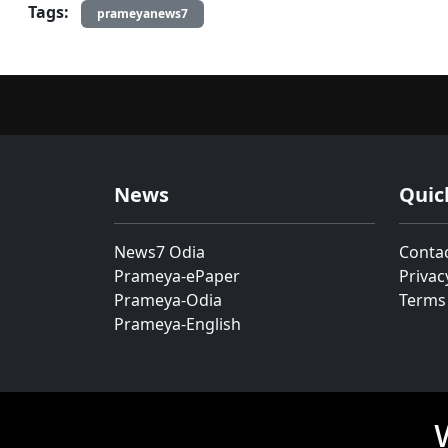
Tags:
prameyanews7
News
Quic
News7 Odia
Conta
Prameya-ePaper
Privac
Prameya-Odia
Terms
Prameya-English