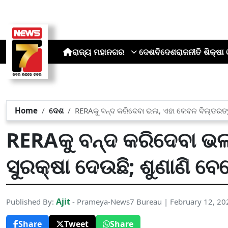
ରାଜ୍ୟ
ମହାନଗର
ଦେଶ
ବିଦେଶ
ରାଜନୀତି
ଶିକ୍ଷା 
Home
ଦେଶ
RERAକୁ ବନ୍ଦ କରିଦେବା ଭଲ, ଏହା କେବଳ ବିଲ୍ଡରଙ୍କୁ 
RERAକୁ ବନ୍ଦ କରିଦେବା ଭଲ
ସୁରକ୍ଷା ଦେଉଛି; ଶୁଣାଣି ବେଳ
Ajit
Published By:
- Prameya-News7 Bureau | February 12, 20
Share
Tweet
Share