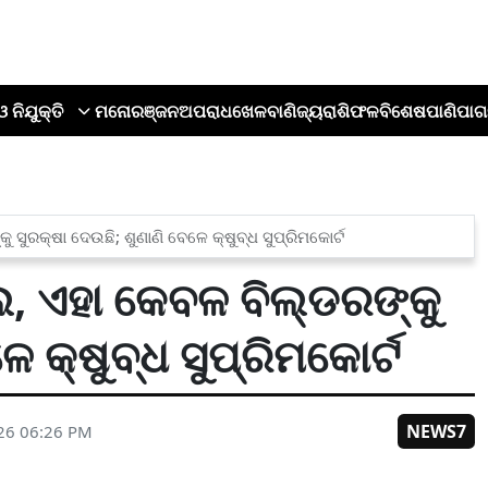
ଓ ନିଯୁକ୍ତି
ମନୋରଞ୍ଜନ
ଅପରାଧ
ଖେଳ
ବାଣିଜ୍ୟ
ରାଶିଫଳ
ବିଶେଷ
ପାଣିପାଗ
ସୁରକ୍ଷା ଦେଉଛି; ଶୁଣାଣି ବେଳେ କ୍ଷୁବ୍ଧ ସୁପ୍ରିମକୋର୍ଟ
, ଏହା କେବଳ ବିଲ୍ଡରଙ୍କୁ
େ କ୍ଷୁବ୍ଧ ସୁପ୍ରିମକୋର୍ଟ
NEWS7
26 06:26 PM