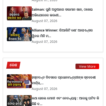
Salman: ପୁଣି ଅଡୁଆରେ ସଲମାନ ଖାନ, ଠକେଇ
ଅଭିଯୋଗରେ ଭଉଣୀ...
August 07, 2026
Alliance Winner: ରିଆଲିଟି ଶୋ’ ଆଲାଏନ୍ସର
ୱିନର ମିନି ମ...
August 07, 2026
ଦେଶ
View More
ହସ୍ତତନ୍ତ ଦିବସରେ ପ୍ରଧାନମନ୍ତ୍ରୀଙ୍କ ସ୍ବଦେଶୀ
ବାର୍ତ୍ତା,...
August 07, 2026
କଥା ହେଲେ ମୋଦୀ ଏବଂ ନେତନ୍ୟାହୁ : ଆଗକୁ ଘଟିବ କି
କିଛି ବ...