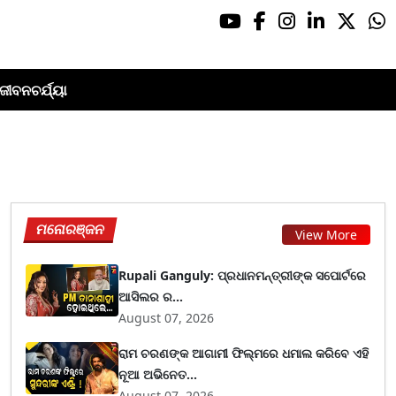
ଜୀବନଚର୍ଯ୍ୟା
ମନୋରଞ୍ଜନ
View More
Rupali Ganguly: ପ୍ରଧାନମନ୍ତ୍ରୀଙ୍କ ସପୋର୍ଟରେ
ଆସିଲର ର...
August 07, 2026
ରାମ ଚରଣଙ୍କ ଆଗାମୀ ଫିଲ୍ମରେ ଧମାଲ କରିବେ ଏହି
ନୂଆ ଅଭିନେତ...
August 07, 2026