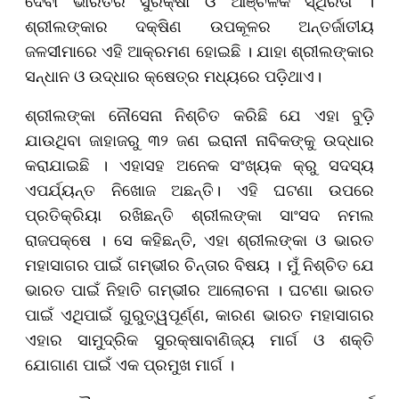
ଦେବା ଭାରତର ସୁରକ୍ଷା ଓ ଆଞ୍ଚଳିକ ସ୍ଥିରତା ।
ଶ୍ରୀଲଙ୍କାର ଦକ୍ଷିଣ ଉପକୂଳର ଅନ୍ତର୍ଜାତୀୟ
ଜଳସୀମାରେ ଏହି ଆକ୍ରମଣ ହୋଇଛି । ଯାହା ଶ୍ରୀଲଙ୍କାର
ସନ୍ଧାନ ଓ ଉଦ୍ଧାର କ୍ଷେତ୍ର ମଧ୍ୟରେ ପଡ଼ିଥାଏ।
ଶ୍ରୀଲଙ୍କା ନୌସେନା ନିଶ୍ଚିତ କରିଛି ଯେ ଏହା ବୁଡ଼ି
ଯାଉଥିବା ଜାହାଜରୁ ୩୨ ଜଣ ଇରାନୀ ନାବିକଙ୍କୁ ଉଦ୍ଧାର
କରାଯାଇଛି । ଏହାସହ ଅନେକ ସଂଖ୍ୟକ କ୍ରୁ ସଦସ୍ୟ
ଏପର୍ଯ୍ୟନ୍ତ ନିଖୋଜ ଅଛନ୍ତି। ଏହି ଘଟଣା ଉପରେ
ପ୍ରତିକ୍ରିୟା ରଖିଛନ୍ତି ଶ୍ରୀଲଙ୍କା ସାଂସଦ ନମଲ
ରାଜପକ୍ଷେ । ସେ କହିଛନ୍ତି, ଏହା ଶ୍ରୀଲଙ୍କା ଓ ଭାରତ
ମହାସାଗର ପାଇଁ ଗମ୍ଭୀର ଚିନ୍ତାର ବିଷୟ । ମୁଁ ନିଶ୍ଚିତ ଯେ
ଭାରତ ପାଇଁ ନିହାତି ଗମ୍ଭୀର ଆଲୋଚନା । ଘଟଣା ଭାରତ
ପାଇଁ ଏଥିପାଇଁ ଗୁରୁତ୍ୱପୂର୍ଣ୍ଣ, କାରଣ ଭାରତ ମହାସାଗର
ଏହାର ସାମୁଦ୍ରିକ ସୁରକ୍ଷାବାଣିଜ୍ୟ ମାର୍ଗ ଓ ଶକ୍ତି
ଯୋଗାଣ ପାଇଁ ଏକ ପ୍ରମୁଖ ମାର୍ଗ ।