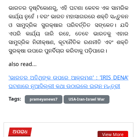
ଭାରତର ଦୃଷ୍ଟିକୋଣରୁ, ଏହି ଘଟଣା କେବଳ ଏକ ସାମରିକ
କାର୍ଯ୍ୟ ନୁହେଁ । ବରଂ ଭାରତ ମହାସାଗରରେ ଶକ୍ତି ସନ୍ତୁଳନ
ଓ ସାମୁଦ୍ରିକ ସୁରକ୍ଷାର ପରିବର୍ତ୍ତିତ ସଙ୍କେତ। ଯଦି
ଏପରି କାର୍ଯ୍ୟ ଜାରି ରହେ, ତେବେ ଭାରତକୁ ଏହାର
ସାମୁଦ୍ରିକ ନିରୀକ୍ଷଣ, କୂଟନୈତିକ ରଣନୀତି ଏବଂ ଶକ୍ତି
ସୁରକ୍ଷା ଉପରେ ପୁନର୍ବିଚାର କରିବାକୁ ପଡ଼ିପାରେ।
also read...
'ଭାରତର ଅତିଥିଙ୍କ ଉପରେ ଆକ୍ରମଣ' : 'IRIS DENA'
ଘଟଣାରେ ନୂଆଦିଲ୍ଲୀ କଥା ଉଠାଇଲେ ଇରାନ ମନ୍ତ୍ରୀ
Tags:
prameyanews7
USA-Iran-Israel War
ଅପରାଧ
View More