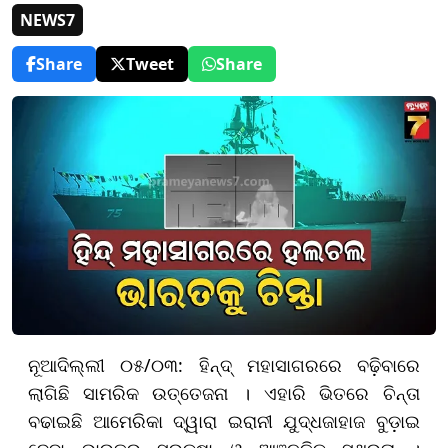
NEWS7
Share
Tweet
Share
ନୂଆଦିଲ୍ଲୀ ୦୫/୦୩: ହିନ୍ଦ୍ ମହାସାଗରରେ ବଢ଼ିବାରେ
ଲାଗିଛି ସାମରିକ ଉତ୍ତେଜନା । ଏହାରି ଭିତରେ ଚିନ୍ତା
ବଢାଇଛି ଆମେରିକା ଦ୍ୱାରା ଇରାନୀ ଯୁଦ୍ଧଜାହାଜ ବୁଡ଼ାଇ