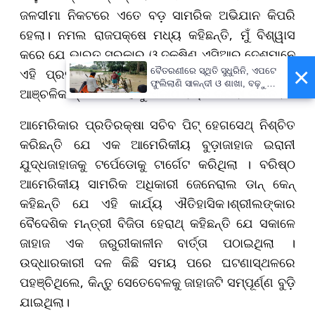
ଜଳସୀମା ନିକଟରେ ଏତେ ବଡ଼ ସାମରିକ ଅଭିଯାନ କିପରି
ହେଲା। ନମଲ ରାଜପକ୍ଷେ ମଧ୍ୟ କହିଛନ୍ତି, ମୁଁ ବିଶ୍ୱାସ
କରେ ଯେ ଭାରତ ସରକାର ଓ ଦକ୍ଷିଣ ଏସିଆର ଦେଶମାନେ
×
ଏହି ପ୍ରସଙ୍ଗକୁ ଗମ୍ଭୀରତାର ସହିତ ନେବା ଉଚିତ ।
ବୈତରଣୀରେ ସ୍ଥିତି ସୁଧୁରିନି, ଏପଟେ
ଫୁଲିଲାଣି ସାଳନ୍ଦୀ ଓ ଶାଖା, ବଢ଼ୁଛି
ଆଞ୍ଚଳିକ ସ୍ତରରେ ଏହାକୁ ଏକାଠି ବିଚାର କରିବା ଉଚିତ।
ବନ୍ୟା ଭୟ
ଆମେରିକାର ପ୍ରତିରକ୍ଷା ସଚିବ ପିଟ୍ ହେଗସେଥ୍ ନିଶ୍ଚିତ
କରିଛନ୍ତି ଯେ ଏକ ଆମେରିକୀୟ ବୁଡ଼ାଜାହାଜ ଇରାନୀ
ଯୁଦ୍ଧଜାହାଜକୁ ଟର୍ପେଡୋକୁ ଟାର୍ଗେଟ କରିଥିଲା । ବରିଷ୍ଠ
ଆମେରିକୀୟ ସାମରିକ ଅଧିକାରୀ ଜେନେରାଲ ଡାନ୍ କେନ୍
କହିଛନ୍ତି ଯେ ଏହି କାର୍ଯ୍ୟ ଐତିହାସିକ।ଶ୍ରୀଲଙ୍କାର
ବୈଦେଶିକ ମନ୍ତ୍ରୀ ବିଜିତା ହେରାଥ୍ କହିଛନ୍ତି ଯେ ସକାଳେ
ଜାହାଜ ଏକ ଜରୁରୀକାଳୀନ ବାର୍ତ୍ତା ପଠାଇଥିଲା ।
ଉଦ୍ଧାରକାରୀ ଦଳ କିଛି ସମୟ ପରେ ଘଟଣାସ୍ଥଳରେ
ପହଞ୍ଚିଥିଲେ, କିନ୍ତୁ ସେତେବେଳକୁ ଜାହାଜଟି ସମ୍ପୂର୍ଣ୍ଣ ବୁଡ଼ି
ଯାଇଥିଲା।