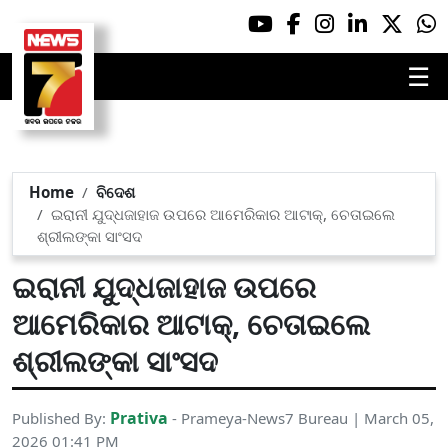
☰
Home
ବିଦେଶ
ଇରାନୀ ଯୁଦ୍ଧଜାହାଜ ଉପରେ ଆମେରିକାର ଆଟାକ୍, ଚେତାଇଲେ
ଶ୍ରୀଲଙ୍କା ସାଂସଦ
ଇରାନୀ ଯୁଦ୍ଧଜାହାଜ ଉପରେ
ଆମେରିକାର ଆଟାକ୍, ଚେତାଇଲେ
ଶ୍ରୀଲଙ୍କା ସାଂସଦ
Prativa
Published By:
- Prameya-News7 Bureau | March 05,
2026 01:41 PM