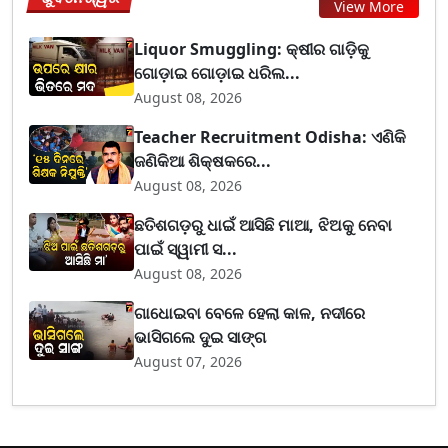
View More
Liquor Smuggling: କ୍ଷୀର ଗାଡ଼ିକୁ
ଗୋଡ଼ାଇ ଗୋଡ଼ାଇ ଧରିଲ...
August 08, 2026
Teacher Recruitment Odisha: ଏଣିକି
ଜଣିକିଆ ଶିକ୍ଷକରେ...
August 08, 2026
ଛତିଶଗଡ଼ରୁ ଧାଇଁ ଆସିଛି ମାଆ, ଝିଅକୁ ନେବା
ପାଇଁ ସ୍ୱାମୀ ସ...
August 08, 2026
ଗାଧୋଇବା ବେଳେ ହେଲା କାଳ, ନଦୀରେ
ଭାସିଗଲେ ଦୁଇ ସାଙ୍ଗ
August 07, 2026