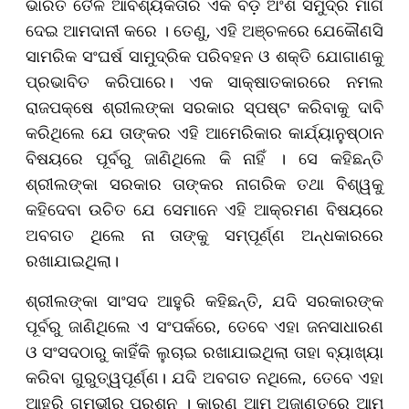
ଭାରତ ତୈଳ ଆବଶ୍ୟକତାର ଏକ ବଡ଼ ଅଂଶ ସମୁଦ୍ର ମାର୍ଗ
ଦେଇ ଆମଦାନୀ କରେ । ତେଣୁ, ଏହି ଅଞ୍ଚଳରେ ଯେକୌଣସି
ସାମରିକ ସଂଘର୍ଷ ସାମୁଦ୍ରିକ ପରିବହନ ଓ ଶକ୍ତି ଯୋଗାଣକୁ
ପ୍ରଭାବିତ କରିପାରେ। ଏକ ସାକ୍ଷାତକାରରେ ନମଲ
ରାଜପକ୍ଷେ ଶ୍ରୀଲଙ୍କା ସରକାର ସ୍ପଷ୍ଟ କରିବାକୁ ଦାବି
କରିଥିଲେ ଯେ ତାଙ୍କର ଏହି ଆମେରିକାର କାର୍ଯ୍ୟାନୁଷ୍ଠାନ
ବିଷୟରେ ପୂର୍ବରୁ ଜାଣିଥିଲେ କି ନାହିଁ । ସେ କହିଛନ୍ତି
ଶ୍ରୀଲଙ୍କା ସରକାର ତାଙ୍କର ନାଗରିକ ତଥା ବିଶ୍ୱକୁ
କହିଦେବା ଉଚିତ ଯେ ସେମାନେ ଏହି ଆକ୍ରମଣ ବିଷୟରେ
ଅବଗତ ଥିଲେ ନା ତାଙ୍କୁ ସମ୍ପୂର୍ଣ୍ଣ ଅନ୍ଧକାରରେ
ରଖାଯାଇଥିଲା।
ଶ୍ରୀଲଙ୍କା ସାଂସଦ ଆହୁରି କହିଛନ୍ତି, ଯଦି ସରକାରଙ୍କ
ପୂର୍ବରୁ ଜାଣିଥିଲେ ଏ ସଂପର୍କରେ, ତେବେ ଏହା ଜନସାଧାରଣ
ଓ ସଂସଦଠାରୁ କାହିଁକି ଲୁଚାଇ ରଖାଯାଇଥିଲା ତାହା ବ୍ୟାଖ୍ୟା
କରିବା ଗୁରୁତ୍ୱପୂର୍ଣ୍ଣ। ଯଦି ଅବଗତ ନଥିଲେ, ତେବେ ଏହା
ଆହୁରି ଗମ୍ଭୀର ପ୍ରଶ୍ନ । କାରଣ ଆମ ଅଜାଣତରେ ଆମ