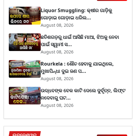
Liquor Smuggling: କ୍ଷୀର ଗାଡ଼ିକୁ
ଗୋଡ଼ାଇ ଗୋଡ଼ାଇ ଧରିଲ...
August 08, 2026
ଛତିଶଗଡ଼ରୁ ଧାଇଁ ଆସିଛି ମାଆ, ଝିଅକୁ ନେବା
ପାଇଁ ସ୍ୱାମୀ ସ...
August 08, 2026
Rourkela : ଶୌଚ ହେବାକୁ ଯାଇଥିଲେ,
ମୁଖାପିନ୍ଧା ଦୁଇ ଜଣ ପ...
August 08, 2026
ଉଦ୍ଧବଙ୍କ ବେକ କାଟି ଦେଲେ ଦୁର୍ବୃତ୍ତ, ଲିଫ୍ଟ
ନଦେବାରୁ ଘଟ...
August 08, 2026
ଭୁବନେଶ୍ୱର