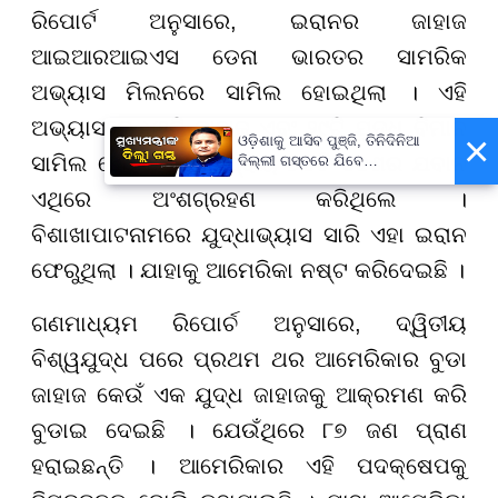
ରିପୋର୍ଟ ଅନୁସାରେ, ଇରାନର ଜାହାଜ
ଆଇଆରଆଇଏସ ଡେନା ଭାରତର ସାମରିକ
ଅଭ୍ୟାସ ମିଲନରେ ସାମିଲ ହୋଇଥିଲା । ଏହି
ଅଭ୍ୟାସରେ ୪୨ଟି ଜାହାଜ ଏବଂ ୨୯ଟି ଯୁଦ୍ଧ ବିମାନ
×
ଓଡ଼ିଶାକୁ ଆସିବ ପୁଞ୍ଜି, ତିନିଦିନିଆ
ସାମିଲ ହୋଇଥିଲେ । ପ୍ରାୟ ୭୪ଟି ଦେଶର ଯବାନ
ଦିଲ୍ଲୀ ଗସ୍ତରେ ଯିବେ
ମୁଖ୍ୟମନ୍ତ୍ରୀ ମୋହନ ମାଝୀ
ଏଥିରେ ଅଂଶଗ୍ରହଣ କରିଥିଲେ ।
ବିଶାଖାପାଟନାମରେ ଯୁଦ୍ଧାଭ୍ୟାସ ସାରି ଏହା ଇରାନ
ଫେରୁଥିଲା । ଯାହାକୁ ଆମେରିକା ନଷ୍ଟ କରିଦେଇଛି ।
ଗଣମାଧ୍ୟମ ରିପୋର୍ଚ ଅନୁସାରେ, ଦ୍ୱିତୀୟ
ବିଶ୍ୱଯୁଦ୍ଧ ପରେ ପ୍ରଥମ ଥର ଆମେରିକାର ବୁଡା
ଜାହାଜ କେଉଁ ଏକ ଯୁଦ୍ଧ ଜାହାଜକୁ ଆକ୍ରମଣ କରି
ବୁଡାଇ ଦେଇଛି । ଯେଉଁଥିରେ ୮୭ ଜଣ ପ୍ରାଣ
ହରାଇଛନ୍ତି । ଆମେରିକାର ଏହି ପଦକ୍ଷେପକୁ