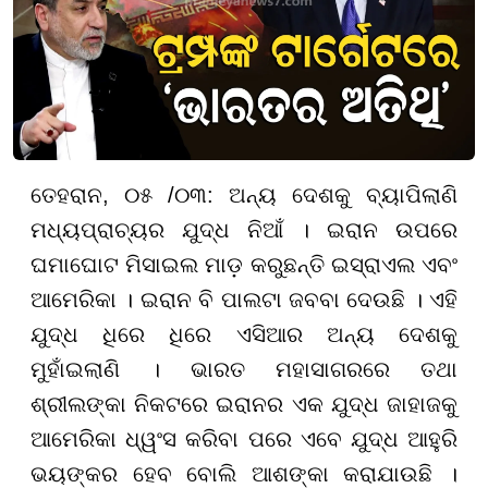
ତେହରାନ, ୦୫ /୦୩: ଅନ୍ୟ ଦେଶକୁ ବ୍ୟାପିଲାଣି
ମଧ୍ୟପ୍ରାଚ୍ୟର ଯୁଦ୍ଧ ନିଆଁ । ଇରାନ ଉପରେ
ଘମାଘୋଟ ମିସାଇଲ ମାଡ଼ କରୁଛନ୍ତି ଇସ୍ରାଏଲ ଏବଂ
ଆମେରିକା । ଇରାନ ବି ପାଲଟା ଜବବା ଦେଉଛି । ଏହି
ଯୁଦ୍ଧ ଧିରେ ଧିରେ ଏସିଆର ଅନ୍ୟ ଦେଶକୁ
ମୁହାଁଇଲାଣି । ଭାରତ ମହାସାଗରରେ ତଥା
ଶ୍ରୀଲଙ୍କା ନିକଟରେ ଇରାନର ଏକ ଯୁଦ୍ଧ ଜାହାଜକୁ
ଆମେରିକା ଧ୍ୱଂସ କରିବା ପରେ ଏବେ ଯୁଦ୍ଧ ଆହୁରି
ଭୟଙ୍କର ହେବ ବୋଲି ଆଶଙ୍କା କରାଯାଉଛି ।