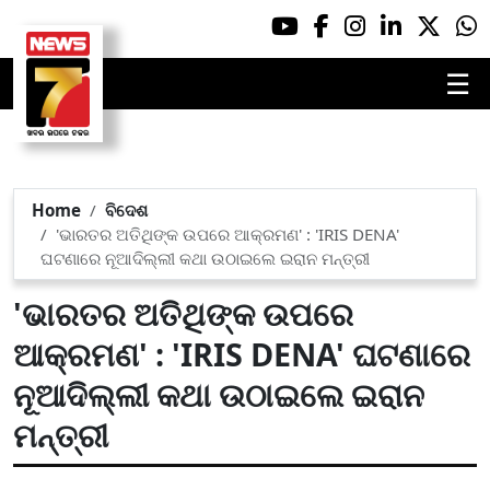
☰
Home
ବିଦେଶ
'ଭାରତର ଅତିଥିଙ୍କ ଉପରେ ଆକ୍ରମଣ' : 'IRIS DENA'
ଘଟଣାରେ ନୂଆଦିଲ୍ଲୀ କଥା ଉଠାଇଲେ ଇରାନ ମନ୍ତ୍ରୀ
'ଭାରତର ଅତିଥିଙ୍କ ଉପରେ
ଆକ୍ରମଣ' : 'IRIS DENA' ଘଟଣାରେ
ନୂଆଦିଲ୍ଲୀ କଥା ଉଠାଇଲେ ଇରାନ
ମନ୍ତ୍ରୀ