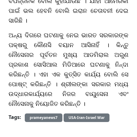
ବିପଜ୍ଜନକ ବୋଲି କୁହାଯାଉଛି । ଯାହା ଆମେରିକା
ପାଇଁ ଭଲ ହେବନି ବୋଲି ଇରାନ ଚେତାବନୀ ଦେଇ
ସାରିଛି ।
ଅନ୍ୟ ଦିଗରେ ଘଟଣାକୁ ନେଇ ଭାରତ ସରକାରଙ୍କ
ପକ୍ଷରୁ କୌଣସି ବୟାନ ଆସିନାହିଁ । କିନ୍ତୁ
ନୌସେନାର ପୂର୍ବତନ ମୁଖ୍ୟ ଆଡମିରାଲ ଅରୁଣ
ପ୍ରକାଶ ସୋସିଆଲ ମିଡିଆରେ ଘଟଣାକୁ ନିନ୍ଦା
କରିଛନ୍ତି । ଏହା ଏକ କୁତ୍ସିତ କାର୍ଯ୍ୟ ବୋଲି ସେ
ପୋଷ୍ଟ୍ କରିଛନ୍ତି । ଶ୍ରୀଲଙ୍କା ସରକାର ମଧ୍ୟ
ଉଦ୍ଧାରକାର୍ଯ୍ୟରେ ନିଜର ବାୟୁସେନା ଏବଂ
ନୌସେନାକୁ ନିୟୋଜିତ କରିଛନ୍ତି ।
Tags:
prameyanews7
USA-Iran-Israel War