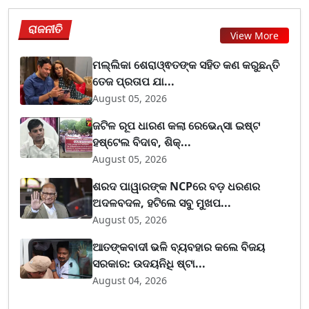
ରାଜନୀତି
View More
ମଲ୍ଲିକା ଶେରାଓ୍ଵତଙ୍କ ସହିତ କଣ କରୁଛନ୍ତି
ତେଜ ପ୍ରତାପ ଯା...
August 05, 2026
ଜଟିଳ ରୂପ ଧାରଣ କଲା ରେଭେନ୍ସା ଇଷ୍ଟ
ହଷ୍ଟେଲ ବିଦାବ, ଶିକ୍...
August 05, 2026
ଶରଦ ପାୱାରଙ୍କ NCPରେ ବଡ଼ ଧରଣର
ଅଦଳବଦଳ, ହଟିଲେ ସବୁ ମୁଖପ...
August 05, 2026
ଆତଙ୍କବାଦୀ ଭଳି ବ୍ୟବହାର କଲେ ବିଜୟ
ସରକାର: ଉଦୟନିଧି ଷ୍ଟା...
August 04, 2026