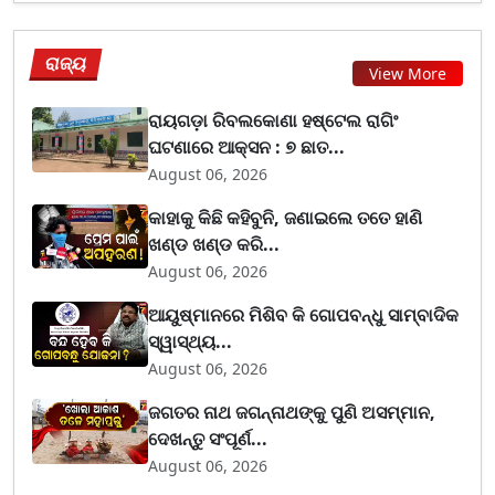
ରାଜ୍ୟ
View More
ରାୟଗଡ଼ା ରିବଲକୋଣା ହଷ୍ଟେଲ ରାଗିଂ
ଘଟଣାରେ ଆକ୍ସନ : ୭ ଛାତ...
August 06, 2026
କାହାକୁ କିଛି କହିବୁନି, ଜଣାଇଲେ ତତେ ହାଣି
ଖଣ୍ଡ ଖଣ୍ଡ କରି...
August 06, 2026
ଆୟୁଷ୍ମାନରେ ମିଶିବ କି ଗୋପବନ୍ଧୁ ସାମ୍ବାଦିକ
ସ୍ୱାସ୍ଥ୍ୟ...
August 06, 2026
ଜଗତର ନାଥ ଜଗନ୍ନାଥଙ୍କୁ ପୁଣି ଅସମ୍ମାନ,
ଦେଖନ୍ତୁ ସଂପୂର୍ଣ...
August 06, 2026