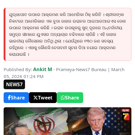
ଯୁଦ୍ଧପୋତ ଉପରେ ଆକ୍ରମଣ କରି ଆମେରିକା ଠିକ୍ କରିନି । ଶ୍ରୀଲଙ୍କା
ନିକଟରେ ଆମେରିକାର ଏକ ବୁଡା ଜାହାଜ ଇରାନର ଆଇଆରଆଇଏସ ଡେନା
ଉପରେ ଆକ୍ରମଣ କରିଛି । ଇରାନ ଉପକୂଳରୁ ଖୁବ୍ ଦୂରରେ ଅନ୍ତର୍ଜାତୀୟ
ସମୁଦ୍ର ସୀମାରେ ୟୁଏସର ଅତ୍ୟାଚାର ବଢିବାରେ ଲାଗିଛି । ଏହି ଜାହାଜ
ଭାରତୀୟ ନୌସେନାର ଅତିଥି ଥିଲା । ଯେଉଁଥିରେ ୧୩୦ ଜଣ ସଦସ୍ୟ
ରହିଥିଲେ । ଏହାକୁ କୌଣସି ଚେତାବନୀ ସୂଚନା ଦିଆ ନଯାଇ ଆକ୍ରମଣ
କରାଯାଇଛି ।
Ankit M
Published By:
- Prameya-News7 Bureau | March
05, 2026 01:24 PM
NEWS7
Share
Tweet
Share