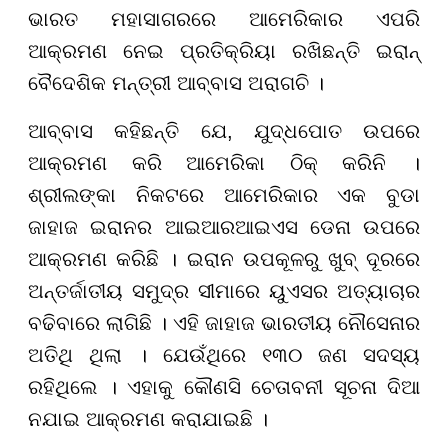
ଭାରତ ମହାସାଗରରେ ଆମେରିକାର ଏପରି
ଆକ୍ରମଣ ନେଇ ପ୍ରତିକ୍ରିୟା ରଖିଛନ୍ତି ଇରାନ୍
ବୈଦେଶିକ ମନ୍ତ୍ରୀ ଆବ୍ବାସ ଅରାଗଚି ।
ଆବ୍ବାସ କହିଛନ୍ତି ଯେ, ଯୁଦ୍ଧପୋତ ଉପରେ
ଆକ୍ରମଣ କରି ଆମେରିକା ଠିକ୍ କରିନି ।
ଶ୍ରୀଲଙ୍କା ନିକଟରେ ଆମେରିକାର ଏକ ବୁଡା
ଜାହାଜ ଇରାନର ଆଇଆରଆଇଏସ ଡେନା ଉପରେ
ଆକ୍ରମଣ କରିଛି । ଇରାନ ଉପକୂଳରୁ ଖୁବ୍ ଦୂରରେ
ଅନ୍ତର୍ଜାତୀୟ ସମୁଦ୍ର ସୀମାରେ ୟୁଏସର ଅତ୍ୟାଚାର
ବଢିବାରେ ଲାଗିଛି । ଏହି ଜାହାଜ ଭାରତୀୟ ନୌସେନାର
ଅତିଥି ଥିଲା । ଯେଉଁଥିରେ ୧୩୦ ଜଣ ସଦସ୍ୟ
ରହିଥିଲେ । ଏହାକୁ କୌଣସି ଚେତାବନୀ ସୂଚନା ଦିଆ
ନଯାଇ ଆକ୍ରମଣ କରାଯାଇଛି ।