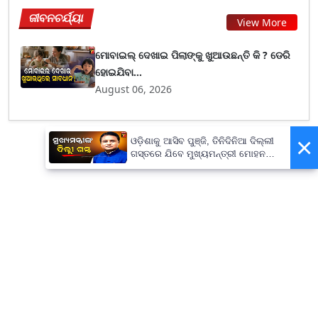
ଜୀବନଚର୍ଯ୍ୟା
View More
ମୋବାଇଲ୍ ଦେଖାଇ ପିଲାଙ୍କୁ ଖୁଆଉଛନ୍ତି କି ? ଡେରି
ହୋଇଯିବା...
August 06, 2026
×
ଓଡ଼ିଶାକୁ ଆସିବ ପୁଞ୍ଜି, ତିନିଦିନିଆ ଦିଲ୍ଲୀ
ଗସ୍ତରେ ଯିବେ ମୁଖ୍ୟମନ୍ତ୍ରୀ ମୋହନ
ମାଝୀ