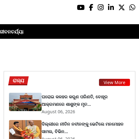
ଜୀବନଚର୍ଯ୍ୟା
ରାଜ୍ୟ
View More
ଘରୋଇ କଳହର କରୁଣ ପରିଣତି, ବୋହୂର
ଆକ୍ରମଣରେ ଶାଶୁଙ୍କ ମୃତ...
August 06, 2026
ଦିଲ୍ଲୀରେ ନୀତିନ ନବୀନଙ୍କୁ ଭେଟିଲେ ମନମୋହନ
ସାମଲ, ବିଭିନ...
August 06, 2026