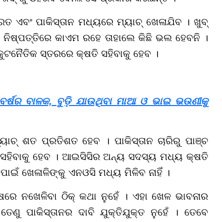
ଭାରତ ଏବଂ ପାକିସ୍ତାନ ମଧ୍ୟରେ ମ୍ୟାଚ୍ ଖେଳାଯିବ । ଖୁବ୍
ିଜ ନିଷ୍ପତ୍ତିରେ କାଏମ ରହେ ତାହାଲେ କିଛି ଭଲ ହେବନି ।
ୁଟନୈତିକ ସ୍ତରରେ କ୍ଷତି ସହିବାକୁ ହେବ ।
୩ ବର୍ଷର ବାଳକ, ବୁଡ଼ି ଯାଉଥିବା ମାଆ ଓ ଭାଇ ଭଉଣୀକୁ
୍ୟାଚ୍ ଶତ ପ୍ରତିଶତ ହେବ । ପାକିସ୍ତାନ ଚାରିରୁ ପାଞ୍ଚ
 ସହିବାକୁ ହେବ । ଆଇସିସିର ଅନ୍ୟ ସଦସ୍ୟ ମଧ୍ୟ କ୍ଷତି
ଁ ଖେଳାଳିଙ୍କୁ ଏନଓସି ମଧ୍ୟ ମିଳିବ ନାହିଁ ।
ଷରେ ନଖେଳିବା ଠିକ୍ କଥା ନୁହେଁ । ଏହା ଖେଳ ଭାବନାର
ୁ ପାକିସ୍ତାନର ଦାବି ଯୁକ୍ତିଯୁକ୍ତ ନୁହେଁ । ତେବେ