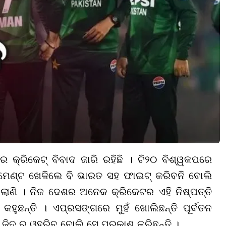
 କ୍ରିକେଟ୍ ବିବାଦ ଜାରି ରହିଛି । ଟି୨୦ ବିଶ୍ୱକପରେ
୍ଣାମେଣ୍ଟ ଖେଳିଲେ ବି ଭାରତ ସହ ଫାଇଟ୍ କରିବନି ବୋଲି
 ହେଲାଣି । ନିଜ ଦେଶର ଅନେକ କ୍ରିକେଟର ଏହି ନିଷ୍ପତ୍ତି
କହୁଛନ୍ତି । ଏପ୍ରସଙ୍ଗରେ ମୁହଁ ଖୋଲିଛନ୍ତି ପୂର୍ବତନ
ଜିଦ୍ ରୁ ଓହରିବ ବୋଲି ସେ ପ୍ରକାଶ କରିଛନ୍ତି ।