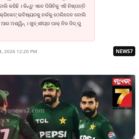
 କହିଛି । କିନ୍ତୁ ଏବେ ପିସିବିକୁ ଏହି ନିଷ୍ପତ୍ତି
କ୍ରିକେଟ୍ ଭବିଷ୍ୟତକୁ ନର୍କକୁ ଠେଲିଦେବ ବୋଲି
ର ଅଶ୍ୱିନ୍ । ଖୁବ୍ ଶୀଘ୍ର ପାକ୍ ନିଜ ଜିଦ୍ ରୁ
NEWS7
4, 2026 12:20 PM