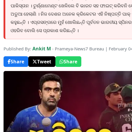
ପାକିସ୍ତାନ । ଟୁର୍ଣ୍ଣାମେଣ୍ଟ ଖେଳିଲେ ବି ଭାରତ ସହ ଫାଇଟ୍ କରିବନି ବୋଲି
ଅଡୁଆ ହେଲାଣି । ନିଜ ଦେଶର ଅନେକ କ୍ରିକେଟର ଏହି ନିଷ୍ପତ୍ତି ପାକ୍ 
କହୁଛନ୍ତି । ଏପ୍ରସଙ୍ଗରେ ମୁହଁ ଖୋଲିଛନ୍ତି ପୂର୍ବତନ ଭାରତୀୟ ସ୍ପିନର ଆ
ଓହରିବ ବୋଲି ସେ ପ୍ରକାଶ କରିଛନ୍ତି ।
Ankit M
Published By:
- Prameya-News7 Bureau | February 0
Share
Tweet
Share