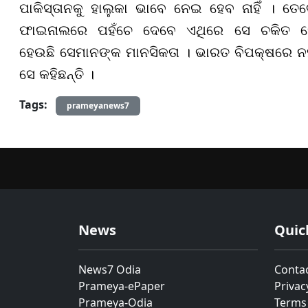
ପାକିସ୍ତାନକୁ ହାଲୁକା ଭାବେ ନେଇ ହେବ ନାହିଁ । ତେବେ
ଫାଇନାଲରେ ପହଁଚେ ଦେବେ ଏଥିରେ ସେ ଚକିତ ହେବେ
ହେଉଛି ସେମାନଙ୍କ ମାନସିକତା । ଭାରତ ବିପକ୍ଷରେ ନହ
ସେ କହିଛନ୍ତି ।
Tags:
prameyanews7
News
Quic
News7 Odia
Conta
Prameya-ePaper
Privac
Prameya-Odia
Terms