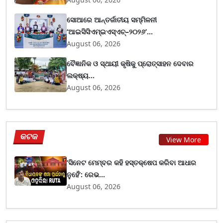
ସୋଆରେ ଆନ୍ତର୍ଜାତୀୟ ସମ୍ମିଳନୀ
‘ଆଇସିସିଏମ୍ଇଏସ୍ଏଚ୍–୨୦୨୬’...
August 06, 2026
ବୈଜ୍ଞାନିକ ଓ ସ୍ଥାୟୀ କୃଷିକୁ ପ୍ରୋତ୍ସାହନ ଦେବାର
ଲକ୍ଷ୍ୟ...
August 06, 2026
କଟକ
View More
‘ସିନେଟ ମେମ୍ବର କହି ହସ୍ତକ୍ଷେପ କରିବା ଆଧାର
ନୁହେଁ’: ରେଭ...
August 06, 2026