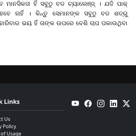
 ମାନସିକତା ହିଁ ସବୁଠୁ ବଡ ଚ୍ୟାଲେଞ୍ଜ୍ । ଯଦି ପାକ୍
 ନାହିଁ । କିନ୍ତୁ ସେମାନଙ୍କ ସବୁଠୁ ବଡ ଶତ୍ରୁ
ାରିବାର ଭୟ ହିଁ ତାଙ୍କ ଉପରେ ବେଶି ଚାପ ପକାଉଥିବା
k Links
YouTube
Facebook
Instagram
Linkedin
Twitt
ct Us
y Policy
 of Usage