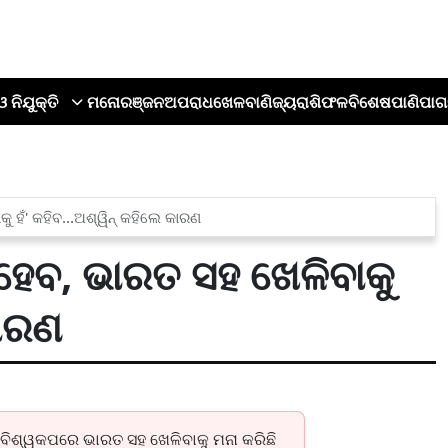
ଓ ନିଯୁକ୍ତି
ମନୋରଞ୍ଜନ
ଅପରାଧ
ଖେଳ
ବାଣିଜ୍ୟ
ରାଶିଫଳ
ବିଶେଷ
ପାଣିପାଗ
ୁ ହଁ' କହିବ...ଅଶ୍ୱିନ୍ କହିଲେ କାରଣ
 ହେବ, ଭାରତ ସହ ଖେଳିବାକୁ
କାରଣ
୨୦ ବିଶ୍ୱକପରେ ଭାରତ ସହ ଖେଳିବାକୁ ମନା କରିଛି