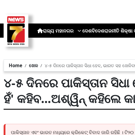
ରାଜ୍ୟ
ମହାନଗର
ଦେଶ
ବିଦେଶ
ରାଜନୀତି
ଶିକ୍ଷା 
Home
ଖେଳ
୪-୫ ଦିନରେ ପାକିସ୍ତାନ ସିଧା ହେବ, ଭାରତ ସହ ଖେଳିବାକ
୪-୫ ଦିନରେ ପାକିସ୍ତାନ ସିଧା
ହଁ' କହିବ...ଅଶ୍ୱିନ୍ କହିଲେ 
ପାକିସ୍ତାନ ଏବଂ ଭାରତ ମଧ୍ୟରେ କ୍ରିକେଟ୍ ବିବାଦ ଜାରି ରହିଛି । ଟି