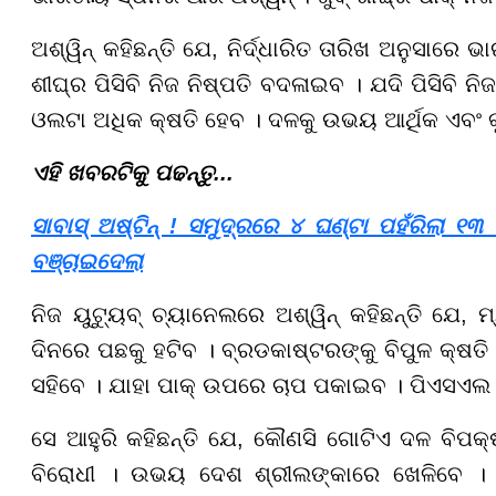
ଅଶ୍ୱିନ୍ କହିଛନ୍ତି ଯେ, ନିର୍ଦ୍ଧାରିତ ତାରିଖ ଅନୁସାରେ 
ଶୀଘ୍ର ପିସିବି ନିଜ ନିଷ୍ପତି ବଦଳାଇବ । ଯଦି ପିସିବି ନ
ଓଲଟା ଅଧିକ କ୍ଷତି ହେବ । ଦଳକୁ ଉଭୟ ଆର୍ଥିକ ଏବଂ କ
ଏହି ଖବରଟିକୁ ପଢନ୍ତୁ...
ସାବାସ୍ ଅଷ୍ଟିନ୍ ! ସମୁଦ୍ରରେ ୪ ଘଣ୍ଟା ପହଁରିଲା ୧
ବଞ୍ଚାଇଦେଲା
ନିଜ ୟୁଟ୍ୟୁବ୍ ଚ୍ୟାନେଲରେ ଅଶ୍ୱିନ୍ କହିଛନ୍ତି ଯେ, ମ
ଦିନରେ ପଛକୁ ହଟିବ । ବ୍ରଡକାଷ୍ଟରଙ୍କୁ ବିପୁଳ କ୍ଷତି
ସହିବେ । ଯାହା ପାକ୍ ଉପରେ ଚାପ ପକାଇବ । ପିଏସଏଲ ପାଇ
ସେ ଆହୁରି କହିଛନ୍ତି ଯେ, କୌଣସି ଗୋଟିଏ ଦଳ ବିପକ୍
ବିରୋଧୀ । ଉଭୟ ଦେଶ ଶ୍ରୀଲଙ୍କାରେ ଖେଳିବେ । ତେଣ