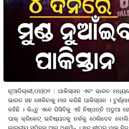
ନୂଆଦିଲ୍ଲୀ
,
୦
୪|
୦୨ :
ପାକିସ୍ତାନ ଏବଂ ଭାରତ ମଧ୍ୟରେ
ଭାରତ ସହ ଖେଳିବାକୁ ମନା କରିଛି ପାକିସ୍ତାନ । ଟୁର୍ଣ
କହିଛି । କିନ୍ତୁ ଏବେ ପିସିବିକୁ ଏହି ନିଷ୍ପତ୍ତି ଅଡୁଆ
ପାକ୍ କ୍ରିକେଟ୍ ଭବିଷ୍ୟତକୁ ନର୍କକୁ ଠେଲିଦେବ ବୋଲି 
ଭାରତୀୟ ସ୍ପିନର ଆର ଅଶ୍ୱିନ୍ । ଖୁବ୍ ଶୀଘ୍ର ପାକ୍ ନିଜ 