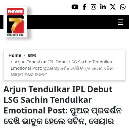
☰
Home
ଖେଳ
Arjun Tendulkar IPL Debut LSG Sachin Tendulkar
Emotional Post: ପୁଅର ପ୍ରଦର୍ଶନ ଦେଖି ଭାବୁକ ହେଲେ ସଚିନ,
ସେୟାର କଲେ ପୋଷ୍ଟ
Arjun Tendulkar IPL Debut
LSG Sachin Tendulkar
Emotional Post: ପୁଅର ପ୍ରଦର୍ଶନ
ଦେଖି ଭାବୁକ ହେଲେ ସଚିନ, ସେୟାର