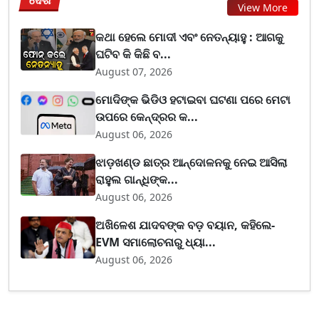
ଦେଶ
View More
କଥା ହେଲେ ମୋଦୀ ଏବଂ ନେତନ୍ୟାହୁ : ଆଗକୁ
ଘଟିବ କି କିଛି ବ...
August 07, 2026
ମୋଦିଙ୍କ ଭିଡିଓ ହଟାଇବା ଘଟଣା ପରେ ମେଟା
ଉପରେ କେନ୍ଦ୍ରର କ...
August 06, 2026
ଝାଡ଼ଖଣ୍ଡ ଛାତ୍ର ଆନ୍ଦୋଳନକୁ ନେଇ ଆସିଲା
ରାହୁଲ ଗାନ୍ଧିଙ୍କ...
August 06, 2026
ଅଖିଳେଶ ଯାଦବଙ୍କ ବଡ଼ ବୟାନ, କହିଲେ-
EVM ସମାଲୋଚନାରୁ ଧ୍ୟା...
August 06, 2026