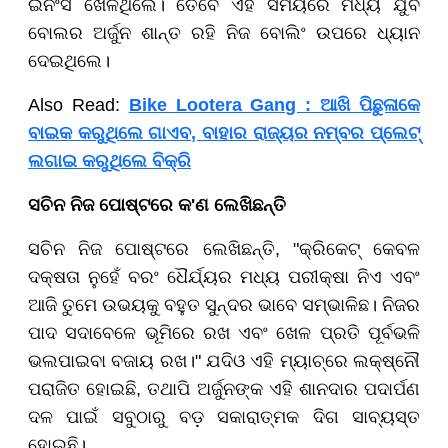
ଇନିଂସ ଖେଳିଥିଲେ। ତେବେ ଏହି ସମୟରେ ମଧ୍ୟ ଯୁବ
ବୋଲର ଅର୍ଜୁନ ଶାନ୍ତ ରହି ନିଜ ବୋଲିଂ ଉପରେ ଧ୍ୟାନ
ଦେଇଥିଲେ।
Also Read:
Bike Lootera Gang : ଆଖି ପିଛୁଳାକେ
ବାଇକ କରୁଥିଲେ ଗାଏବ, ବାହାର ରାଜ୍ୟର ନମ୍ବର ପ୍ଲେଟ୍
ଲଗାଇ କରୁଥିଲେ ବିକ୍ରି
ସଚିନ ନିଜ ପୋଷ୍ଟରେ କ'ଣ ଲେଖିଛନ୍ତି
ସଚିନ ନିଜ ପୋଷ୍ଟରେ ଲେଖିଛନ୍ତି, "କ୍ରିକେଟ୍ କେବଳ
ଦକ୍ଷତା ନୁହେଁ ବରଂ ଧୈର୍ଯ୍ୟର ମଧ୍ୟ ପରୀକ୍ଷା ନିଏ ଏବଂ
ଆଜି ତୁମେ ଉଭୟକୁ ବହୁତ ସୁନ୍ଦର ଭାବେ ସମ୍ଭାଳିଛ। ନିଜର
ପାଦ ସଦାବେଳେ ଭୂମିରେ ରଖ ଏବଂ ଖେଳ ପ୍ରତି ପୂର୍ବଭଳି
ଭଲପାଇବା ବଜାୟ ରଖ।" ଯଦିଓ ଏହି ମ୍ୟାଚ୍‌ରେ ଲକ୍ଷ୍ନୌ
ପରାଜିତ ହୋଇଛି, ତଥାପି ଅର୍ଜୁନଙ୍କ ଏହି ଶାନଦାର ପଦାର୍ପଣ
ଦଳ ପାଇଁ ସବୁଠାରୁ ବଡ଼ ସକାରାତ୍ମକ ଦିଗ ସାବ୍ୟସ୍ତ
ହୋଇଛି।