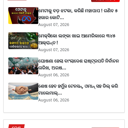
ମେଟାକୁ ବଡ଼ ଝଟକା, କରିଛି ମହାପାପ ! ଗଣିବ ୫
ହଜାର କୋଟି...
August 07, 2026
ମେକ୍ସିକୋ ଲଙ୍କା ଖାଇ ଆମେରିକାରେ ୩୪୫
ଆକ୍ରାନ୍ତ !
August 07, 2026
ଘୋଷଣା ହେଲା ବାଂଲାଦେଶ ରାଷ୍ଟ୍ରପତି ନିର୍ବାଚନ
ତାରିଖ, ଅଗଷ...
August 06, 2026
ଶେଷ ହେବ ହର୍ମୁଜ ଟେନସନ୍, ଓମାନ୍ ସହ ଡିଲ୍ କରି
ମାଲେମାଲ୍...
August 06, 2026