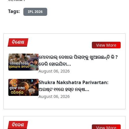
Tags:
IPL 2026
ବିଶେଷ
View More
ମୋବାଇଲ୍ ଦେଖାଇ ପିଲାଙ୍କୁ ଖୁଆଉଛନ୍ତି କି ?
ଡେରି ହୋଇଯିବା...
August 06, 2026
Shukra Nakshatra Parivartan:
ଅଗଷ୍ଟ ୧୧ରେ ହସ୍ତ ନକ୍ଷ...
August 06, 2026
ବିଦେଶ
View More