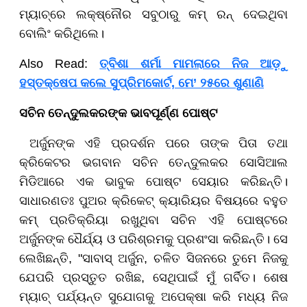
ମ୍ୟାଚ୍‌ରେ ଲକ୍ଷ୍ନୌର ସବୁଠାରୁ କମ୍ ରନ୍ ଦେଇଥିବା
ବୋଲିଂ କରିଥିଲେ।
Also Read:
ତ୍ବିଶା ଶର୍ମା ମାମଲାରେ ନିଜ ଆଡ଼ୁ
ହସ୍ତକ୍ଷେପ କଲେ ସୁପ୍ରିମକୋର୍ଟ, ମେ’ ୨୫ରେ ଶୁଣାଣି
ସଚିନ ତେନ୍ଦୁଲକରଙ୍କ ଭାବପୂର୍ଣ୍ଣ ପୋଷ୍ଟ
ଅର୍ଜୁନଙ୍କ ଏହି ପ୍ରଦର୍ଶନ ପରେ ତାଙ୍କ ପିତା ତଥା
କ୍ରିକେଟର ଭଗବାନ ସଚିନ ତେନ୍ଦୁଲକର ସୋସିଆଲ
ମିଡିଆରେ ଏକ ଭାବୁକ ପୋଷ୍ଟ ସେୟାର କରିଛନ୍ତି।
ସାଧାରଣତଃ ପୁଅର କ୍ରିକେଟ୍ କ୍ୟାରିୟର ବିଷୟରେ ବହୁତ
କମ୍ ପ୍ରତିକ୍ରିୟା ରଖୁଥିବା ସଚିନ ଏହି ପୋଷ୍ଟରେ
ଅର୍ଜୁନଙ୍କ ଧୈର୍ଯ୍ୟ ଓ ପରିଶ୍ରମକୁ ପ୍ରଶଂସା କରିଛନ୍ତି। ସେ
ଲେଖିଛନ୍ତି, "ସାବାସ୍ ଅର୍ଜୁନ, ଚଳିତ ସିଜନରେ ତୁମେ ନିଜକୁ
ଯେପରି ପ୍ରସ୍ତୁତ ରଖିଛ, ସେଥିପାଇଁ ମୁଁ ଗର୍ବିତ। ଶେଷ
ମ୍ୟାଚ୍ ପର୍ଯ୍ୟନ୍ତ ସୁଯୋଗକୁ ଅପେକ୍ଷା କରି ମଧ୍ୟ ନିଜ