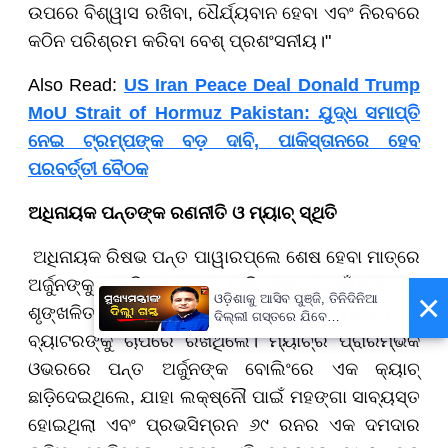
ଉପରେ ବିଶ୍ୱାସ ରଖିବା, ଧୈର୍ଯ୍ୟବାନ ହେବା ଏବଂ ନିରବରେ
କଠିନ ପରିଶ୍ରମ କରିବା ବେଶ୍ ପ୍ରଶଂସନୀୟ।"
Also Read:
US Iran Peace Deal Donald Trump
MoU Strait of Hormuz Pakistan: ଯୁଦ୍ଧ ସମାପ୍ତି
ନେଇ ଟ୍ରମ୍ପଙ୍କ ବଡ଼ ଦାବି, ପାକିସ୍ତାନରେ ହେବ
ପରବର୍ତ୍ତୀ ବୈଠକ
ଅଧିନାୟକ ପନ୍ତଙ୍କ ରଣନୀତି ଓ ମ୍ୟାଚ୍ ସ୍ଥିତି
ଅଧିନାୟକ ରିଷଭ ପନ୍ତ ପାୱାରପ୍ଲେ ଶେଷ ହେବା ମାତ୍ରେ
ଅର୍ଜୁନଙ୍କୁ ବୋଲିଂ ଆଟାକ୍‌କୁ ଆଣିଥିଲେ, ଯେଉଁଠାରେ ସେ
×
ଓଡ଼ିଶାକୁ ଆସିବ ପୁଞ୍ଜି, ତିନିଦିନିଆ
ଶୃଙ୍ଖଳିତ ବୋଲିଂ ସହ ତୀକ୍ଷ୍ଣ ବାଉନ୍ସର ମାଧ୍ୟମରେ
ଦିଲ୍ଲୀ ଗସ୍ତରେ ଯିବେ
ମୁଖ୍ୟମନ୍ତ୍ରୀ ମୋହନ ମାଝୀ
ବ୍ୟାଟରଙ୍କୁ ଚାପରେ ରଖିଥିଲେ। ମ୍ୟାଚ୍‌ର ପ୍ରାରମ୍ଭିକ
ଓଭରରେ ପନ୍ତ ଅର୍ଜୁନଙ୍କ ବୋଲିଂରେ ଏକ କ୍ୟାଚ୍
ଛାଡ଼ିଦେଇଥିଲେ, ଯାହା ଲକ୍ଷ୍ନୌ ପାଇଁ ମହଙ୍ଗା ସାବ୍ୟସ୍ତ
ହୋଇଥିଲା ଏବଂ ପ୍ରଭସିମ୍ରନ ୬୯ ରନର ଏକ ଦମଦାର