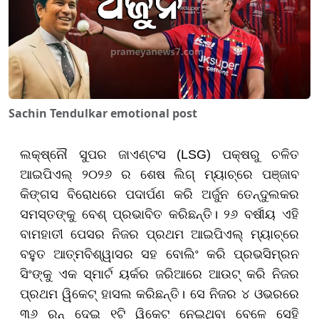
Sachin Tendulkar emotional post
ଲକ୍ଷ୍ନୌ ସୁପର ଜାଏଣ୍ଟସ (LSG) ପକ୍ଷରୁ ଚଳିତ
ଆଇପିଏଲ୍ ୨୦୨୬ ର ଶେଷ ଲିଗ୍ ମ୍ୟାଚ୍‌ରେ ପଞ୍ଜାବ
କିଙ୍ଗସ ବିରୋଧରେ ପଦାର୍ପଣ କରି ଅର୍ଜୁନ ତେନ୍ଦୁଲକର
ସମସ୍ତଙ୍କୁ ବେଶ୍ ପ୍ରଭାବିତ କରିଛନ୍ତି। ୨୬ ବର୍ଷୀୟ ଏହି
ବାମହାତୀ ପେସର ନିଜର ପ୍ରଥମ ଆଇପିଏଲ୍ ମ୍ୟାଚ୍‌ରେ
ବହୁତ ଆତ୍ମବିଶ୍ୱାସର ସହ ବୋଲିଂ କରି ପ୍ରଭସିମ୍ରନ
ସିଂଙ୍କୁ ଏକ ସ୍ମାର୍ଟ ୟର୍କର ଜରିଆରେ ଆଉଟ୍ କରି ନିଜର
ପ୍ରଥମ ୱିକେଟ୍ ହାସଲ କରିଛନ୍ତି। ସେ ନିଜର ୪ ଓଭରରେ
୩୬ ରନ୍ ଦେଇ ୧ଟି ୱିକେଟ୍ ନେଇଥିବା ବେଳେ ସେହି