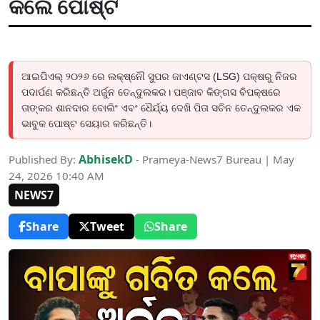
କଲେ ପୋଷ୍ଟ
ଆଇପିଏଲ୍ ୨୦୨୬ ରେ ଲକ୍ଷ୍ନୌ ସୁପର ଜାଏଣ୍ଟସ (LSG) ପକ୍ଷରୁ ନିଜର
ପଦାର୍ପଣ କରିଛନ୍ତି ଅର୍ଜୁନ ତେନ୍ଦୁଲକର। ପଞ୍ଜାବ କିଙ୍ଗସ ବିପକ୍ଷରେ
ତାଙ୍କର ଶାନଦାର ବୋଲିଂ ଏବଂ ଧୈର୍ଯ୍ୟ ଦେଖି ପିତା ସଚିନ ତେନ୍ଦୁଲକର ଏକ
ଭାବୁକ ପୋଷ୍ଟ ସେୟାର କରିଛନ୍ତି।
AbhisekD
Published By:
- Prameya-News7 Bureau | May
24, 2026 10:40 AM
NEWS7
Share
Tweet
Share