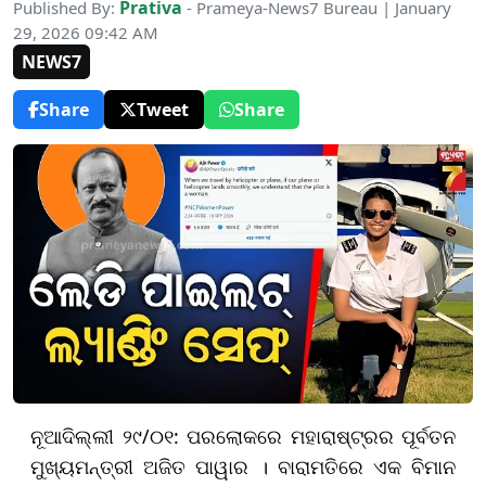
Prativa
Published By:
- Prameya-News7 Bureau | January
29, 2026 09:42 AM
NEWS7
Share
Tweet
Share
ନୂଆଦିଲ୍ଲୀ ୨୯/୦୧: ପରଲୋକରେ ମହାରାଷ୍ଟ୍ରର ପୂର୍ବତନ
ମୁଖ୍ୟମନ୍ତ୍ରୀ ଅଜିତ ପାୱାର । ବାରାମତିରେ ଏକ ବିମାନ