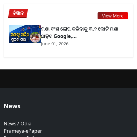
ବିଜ୍ଞାନ
View More
ମଶା ବଂଶ ଲୋପ କରିବାକୁ ୩.୨ କୋଟି ମଶା
ଛାଡ଼ିବ Google,...
June 01, 2026
News
News7 Odia
Prameya-ePaper