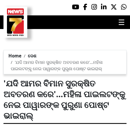
☰
Home
ଦେଶ
'ଯଦି ଆମର ବିମାନ ସୁରକ୍ଷିତ ଅବତରଣ କରେ'...ମହିଳା
ପାଇଲଟଙ୍କୁ ନେଇ ପାୱାରଙ୍କ ପୁରୁଣା ପୋଷ୍ଟ ଭାଇରାଲ୍
'ଯଦି ଆମର ବିମାନ ସୁରକ୍ଷିତ
ଅବତରଣ କରେ'...ମହିଳା ପାଇଲଟଙ୍କୁ
ନେଇ ପାୱାରଙ୍କ ପୁରୁଣା ପୋଷ୍ଟ
ଭାଇରାଲ୍