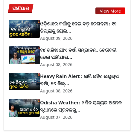
ପାଣିପାଗ
View More
ଓଡ଼ିଶାରେ ବର୍ଷାକୁ ନେଇ ବଡ଼ ଚେତାବନୀ : ୧୧
ଜିଲ୍ଲାକୁ ୟେଲ...
August 09, 2026
୧୪ ତାରିଖ ଯାଏ ବର୍ଷା ସମ୍ଭାବନା, ଚେତାବନୀ
ଦେଲା ପାଣିପାଗ...
August 08, 2026
Heavy Rain Alert : ଲାଗି ରହିବ ଲଘୁଚାପ
ବର୍ଷା, ୧୭ ଜିଲ୍...
August 08, 2026
Odisha Weather: ୨ ଦିନ ରାଜ୍ୟର ଅନେକ
ସ୍ଥାନରେ ପ୍ରବଳରୁ...
August 07, 2026