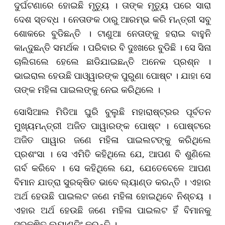
ଦୁର୍ଘଟଣାରେ ହୋଇଛି ମୃତ୍ୟୁ । ତାଙ୍କ ମୃତ୍ୟୁ ପରେ ସାରା
ଦେଶ ସ୍ତବ୍ଧ । ନେତାଙକ ଠାରୁ ଆରମ୍ଭ କରି ମନ୍ତ୍ରୀ ସବୁ
ଶୋକରେ ବୁଡିଛନ୍ତି । ଟାଣୁଆ ନେତାଙ୍କୁ ହରାଇ ବାହୁନି
କାନ୍ଦୁଛନ୍ତି ସମର୍ଥକ । ପରିବାର ବି ଦୁଃଖରେ ବୁଡିଛି । ସେ ସିନା
ଚାଲିଗଲେ ହେଲେ ଛାଡିଯାଇଛନ୍ତି ଅନେକ ପ୍ରଶ୍ନ ।
ଭାଇରାଲ ହେଉଛି ପାଓ୍ୱାରଙ୍କ ପୁରୁଣା ପୋଷ୍ଟ । ଯାହା ସେ
ତାଙ୍କ ମହିଳା ପାଇଲଙ୍କୁ ନେଇ କରିଥିଲେ ।
ସୋସିଆଲ ମିଡିଆ ଘୁରି ବୁଲୁଛି ମହାରାଷ୍ଟ୍ରର ପୂର୍ବତନ
ମୁଖ୍ୟମନ୍ତ୍ରୀ ଅଜିତ ପାୱାରଙ୍କ ପୋଷ୍ଟ । ପୋଷ୍ଟରେ
ଅଜିତ ପାୱାର ଜଣେ ମହିଳା ପାଇଲଟଙ୍କୁ କରିଥିଲେ
ପ୍ରଶଂସା । ସେ ଏମିତି କହିଥିଲେ ଯେ, ଆପଣ ବି ଶୁଣିଲେ
ଗର୍ବ କରିବେ । ସେ କହିଥିଲେ ଯେ, ଯେତେବେଳେ ଆପଣ
ବିମାନ ଯାତ୍ରା ସୁରକ୍ଷିତ ଭାବେ ଲ୍ୟାଣ୍ଡ କରନ୍ତି । ଏହାର
ଅର୍ଥ ହେଉଛି ପାଇଲଟ ଜଣେ ମହିଳା ହୋଇଥିବେ ନିଶ୍ଚୟ ।
ଏହାର ଅର୍ଥ ହେଉଛି ଜଣେ ମହିଳା ପାଇଲଟ ହିଁ ବିମାନକୁ
ସୁରକ୍ଷିତ ଲ୍ୟାଣ୍ଡିଂ କରନ୍ତି ।