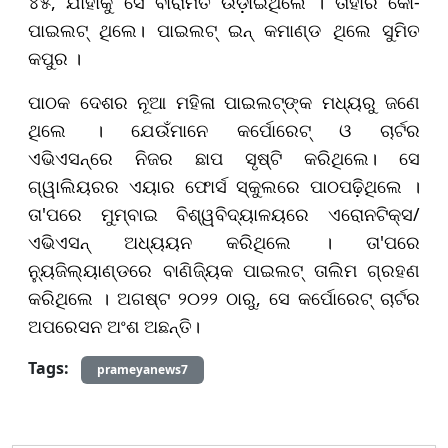
୪୫, ଯାହାକୁ ସେ ବାରାମତି ଉଡ଼ାଇଥିଲେ । ତାହାର କୋ-
ପାଇଲଟ୍ ଥିଲେ। ପାଇଲଟ୍ ଇନ୍ କମାଣ୍ଡ ଥିଲେ ସୁମିତ
କପୁର ।
ପାଠକ ଦେଶର ନୂଆ ମହିଳା ପାଇଲଟ୍‌ଙ୍କ ମଧ୍ୟରୁ ଜଣେ
ଥିଲେ । ଯେଉଁମାନେ କର୍ପୋରେଟ୍ ଓ ଚାର୍ଟର
ଏଭିଏସନ୍‌ରେ ନିଜର ଛାପ ସୃଷ୍ଟି କରିଥିଲେ। ସେ
ଗ୍ୱାଲିୟରର ଏୟାର ଫୋର୍ସ ସ୍କୁଲରେ ପାଠପଢ଼ିଥିଲେ ।
ତା'ପରେ ମୁମ୍ବାଇ ବିଶ୍ୱବିଦ୍ୟାଳୟରେ ଏରୋନଟିକ୍ସ/
ଏଭିଏସନ୍ ଅଧ୍ୟୟନ କରିଥିଲେ । ତା'ପରେ
ନ୍ୟୁଜିଲ୍ୟାଣ୍ଡରେ ବାଣିଜ୍ୟିକ ପାଇଲଟ୍ ତାଲିମ ଗ୍ରହଣ
କରିଥିଲେ । ଅଗଷ୍ଟ ୨୦୨୨ ଠାରୁ, ସେ କର୍ପୋରେଟ୍ ଚାର୍ଟର
ଅପରେସନ ଅଂଶ ଅଛନ୍ତି।
Tags:
prameyanews7