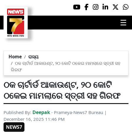
☰
Home
ରାଜ୍ୟ
ଠକ ଚାର୍ଟାର୍ଡ ଆକାଉଣ୍ଟ, ୨୦ କୋଟି ଠକେଇ ମାମଲାରେ ସ୍ତ୍ରୀ ସହ
ଗିରଫ
ଠକ ଚାର୍ଟାର୍ଡ ଆକାଉଣ୍ଟ, ୨୦ କୋଟି
ଠକେଇ ମାମଲାରେ ସ୍ତ୍ରୀ ସହ ଗିରଫ
Deepak
Published By:
- Prameya-News7 Bureau |
December 16, 2025 11:46 PM
NEWS7