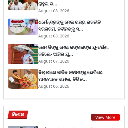
ରାହୁଲ ଗ...
August 08, 2026
ଧର୍ମେନ୍ଦ୍ରଙ୍କୁ ନେଇ ରାଜ୍ୟ ରାଜନୀତି
ସରଗରମ, ନବୀନଙ୍କୁ ସ...
August 08, 2026
ଜେନ ଜିଙ୍କୁ ନେଇ କଙ୍ଗନାଙ୍କ ୟୁ-ଟର୍ଣ୍ଣ,
କହିଲେ- ଆଜିର ଯୁ...
August 07, 2026
ଦିଲ୍ଲୀରେ ନୀତିନ ନବୀନଙ୍କୁ ଭେଟିଲେ
ମନମୋହନ ସାମଲ, ବିଭିନ...
August 06, 2026
ବିଶେଷ
View More