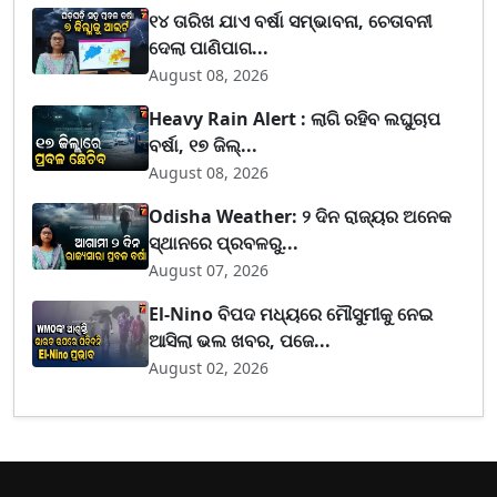
୧୪ ତାରିଖ ଯାଏ ବର୍ଷା ସମ୍ଭାବନା, ଚେତାବନୀ
ଦେଲା ପାଣିପାଗ...
August 08, 2026
Heavy Rain Alert : ଲାଗି ରହିବ ଲଘୁଚାପ
ବର୍ଷା, ୧୭ ଜିଲ୍...
August 08, 2026
Odisha Weather: ୨ ଦିନ ରାଜ୍ୟର ଅନେକ
ସ୍ଥାନରେ ପ୍ରବଳରୁ...
August 07, 2026
El-Nino ବିପଦ ମଧ୍ୟରେ ମୌସୁମୀକୁ ନେଇ
ଆସିଲା ଭଲ ଖବର, ପଜେ...
August 02, 2026