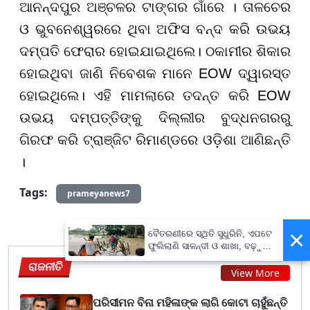
ଆନନ୍ଦପୁର ଅଞ୍ଚଳର ଟାଙ୍ଗର ଗାଁରେ । ତାଳଚେର
ଓ ଭୁବନେଶ୍ୱରରେ ଥିବା ଅଫିସ ବନ୍ଦ କରି ଉଭୟ
ଦମ୍ପତି ଫେରାର ହୋଇଯାଇଥିଲେ। ଠକାମୀର ଶିକାର
ହୋଇଥିବା ଜାଣି ନିବେଶକ ମାନେ EOW ଦ୍ୱାରସ୍ତ
ହୋଇଥିଲେ। ଏହି ମାମଲାରେ ତଦନ୍ତ କରି EOW
ଉଭୟ ଦମ୍ପତ୍ତିଙ୍କୁ ଦିଲ୍ଲୀର ବୁଦ୍ଧନଗରରୁ
ଗିରଫ କରି ଟ୍ରାଞ୍ଜିଟ ରିମାଣ୍ଡରେ ଓଡ଼ିଶା ଆଣିଛନ୍ତି
।
Tags:
prameyanews7
×
ବୈତରଣୀରେ ସ୍ଥିତି ସୁଧୁରିନି, ଏପଟେ
ଫୁଲିଲାଣି ସାଳନ୍ଦୀ ଓ ଶାଖା, ବଢ଼ୁଛି
ବନ୍ୟା ଭୟ
ରାଜନୀତି
View More
ପରିସୀମନ ବିନା ମହିଳାଙ୍କ ଲାଗି କୋଟା ଚାହୁଁଛନ୍ତି