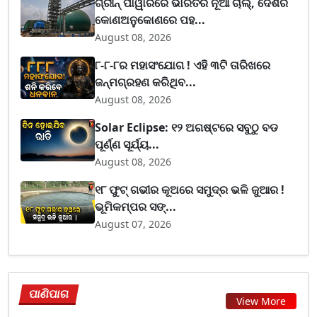
ଗ୍ରୀନ୍ ପାୱାରରେ ଭାରତର ନୂଆ ଚାଲ୍, ଦେଶର
କୋଣଅନୁକୋଣରେ ପହ...
August 08, 2026
୮-୮-୮ର ମହାସଂଯୋଗ ! ଏହି ୩ଟି ତାରିଖରେ
ଜନ୍ମଗ୍ରହଣ କରିଥିବ...
August 08, 2026
Solar Eclipse: ୧୨ ଅଗଷ୍ଟରେ ସବୁଠୁ ବଡ
ପୂର୍ଣ୍ଣ ସୂର୍ଯ୍ୟ...
August 08, 2026
୧୮ ଫୁଟ୍ ଗଭୀର କୂଅରେ ସମୁଦ୍ର ଭଳି ଜୁଆର !
ଭୂମିକମ୍ପର ସଙ୍...
August 07, 2026
ପାଣିପାଗ
View More