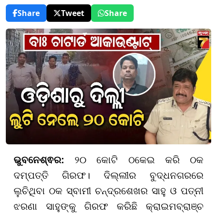
Share
Tweet
Share
ଭୁବନେଶ୍ଵର:
୨୦ କୋଟି ଠକେଇ କରି ଠକ
ଦମ୍ପତ୍ତି ଗିରଫ। ଦିଲ୍ଲୀର ବୁଦ୍ଧନଗରରେ
ଲୁଚିଥିବା ଠକ ସ୍ବାମୀ ଚନ୍ଦ୍ରଶେଖର ସାହୁ ଓ ପତ୍ନୀ
ଝରଣା ସାହୁଙ୍କୁ ଗିରଫ କରିଛି କ୍ରାଇମବ୍ରାଞ୍ଚ