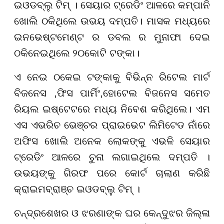
ଇଓଡବ୍ଲୁ ଟିମ୍ । ସେୟାର ଟ୍ରେଡିଂ ଆଳରେ କମ୍ପାନି
ଖୋଲି ଠକିଥିଲେ ଉଭୟ ଦମ୍ପତି। ମାସକ ମଧ୍ୟରେ
ଇନଭେଷ୍ଟମେଣ୍ଟ ର ଡବଲ ର ମୁନାଫା ଦେଇ
ଠକିନେଇଥିଲେ ୨୦କୋଟି ଟଙ୍କା।
ଏ ନେଇ ଠକେଇ ଟଙ୍କାକୁ ବିଭିନ୍ନ ରିଟେଲ ମାର୍ଟ
ବିଜନେସ ,ଫିସ ପାର୍ମିଂ,ହୋଟେଲ ବିଜନେସ ସମେତ
ରିୟଲ ଇଷ୍ଟେଟରେ ମଧ୍ୟ ନିବେଶ କରିଥିଲେ। ଏମ
ଏସ ଏଭରିଚ ଭେଞ୍ଚର ପ୍ରାଇଭେଟ ଲିମିଟେଡ ନାଁରେ
ଅଫିସ ଖୋଲି ଅନେକ ଲୋକଙ୍କୁ ଏଭଳି ସେୟାର
ଟ୍ରେଡିଂ ଆଳରେ ଚୁନା ଲଗାଇଥିଲେ ଦମ୍ପତି ।
ଉଭୟଙ୍କୁ ଗିରଫ ପରେ କୋର୍ଟ ଚାଲାଣ କରିଛି
କ୍ରାଇମବ୍ରାଞ୍ଚ ଇଓଡବ୍ଲୁ ଟିମ୍ ।
ଚନ୍ଦ୍ରଶେଖର ଓ ଝରଣାଙ୍କ ଘର କେନ୍ଦୁଝର ଜିଲ୍ଳା