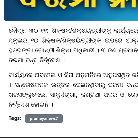
ବୌଦ୍ଧ ୩୦।୧୧: ଶିକ୍ଷକ/ଶିକ୍ଷୟିତ୍ରୀଙ୍କୁ କାର୍ଯ୍ୟ
ସ୍କୁଲର ୧୦ ଶିକ୍ଷକ/ଶିକ୍ଷୟିତ୍ରୀଙ୍କ ଉପରେ ଆକ୍
ହରଭଙ୍ଗା ଗୋଷ୍ଠୀ ଶିକ୍ଷା ଅଧିକାରୀ । ୩ ଜଣ ପ୍ରଧାନ
ଦରମା ବନ୍ଦ ନିର୍ଦ୍ଦେଶ ।
କାର୍ଯ୍ୟରେ ଅବହେଳା ଓ ବିନା ଅନୁମତିରେ ଅନୁପସ୍ଥିତ ରହି
। ସନ୍ତୋଷଜନକ ଉତ୍ତର ଦେଇନଥିବାରୁ ଦରମା ବନ୍ଦ ନିର
ଖରସଙ୍କୁଲେଇ, ସାକୁସିଙ୍ଗା, କଣ୍ଟିଆ ପଦର ଓ ଗୋଠାସ
ନିର୍ଦ୍ଦେଶ ହୋଇଛି ।
Tags:
prameyanews7