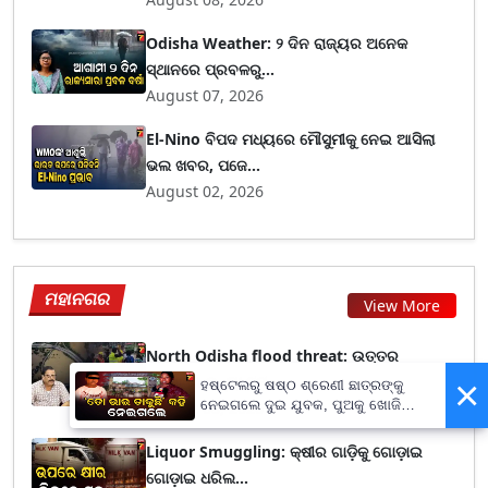
Odisha Weather: ୨ ଦିନ ରାଜ୍ୟର ଅନେକ
ସ୍ଥାନରେ ପ୍ରବଳରୁ...
August 07, 2026
El-Nino ବିପଦ ମଧ୍ୟରେ ମୌସୁମୀକୁ ନେଇ ଆସିଲା
ଭଲ ଖବର, ପଜେ...
August 02, 2026
ମହାନଗର
View More
North Odisha flood threat: ଉତ୍ତର
ଓଡ଼ିଶାରେ ବନ୍ୟା ସମ...
×
ହଷ୍ଟେଲରୁ ଷଷ୍ଠ ଶ୍ରେଣୀ ଛାତ୍ରଙ୍କୁ
ନେଇଗଲେ ଦୁଇ ଯୁବକ, ପୁଅକୁ ଖୋଜି
August 08, 2026
ଆଣିବାକୁ ମାଆଙ୍କ ନିବେଦନ
Liquor Smuggling: କ୍ଷୀର ଗାଡ଼ିକୁ ଗୋଡ଼ାଇ
ଗୋଡ଼ାଇ ଧରିଲ...