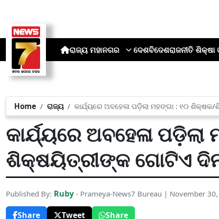
ରାଜ୍ୟ
ମହାନଗର
ଦେଶ
ବିଦେଶ
ରାଜନୀତି
ଶିକ୍ଷା 
Home
ରାଜ୍ୟ
କାର୍ଯ୍ୟରେ ଅବହେଳା ପଡ଼ିଲା ମହଙ୍ଗା : ୧୦ ଶିକ୍ଷକ/ଶ
କାର୍ଯ୍ୟରେ ଅବହେଳା ପଡ଼ିଲା 
ଶିକ୍ଷୟିତ୍ରୀଙ୍କ ଗୋଟିଏ ଦିନ
Ruby
Published By:
- Prameya-News7 Bureau | November 30,
Share
Tweet
Share