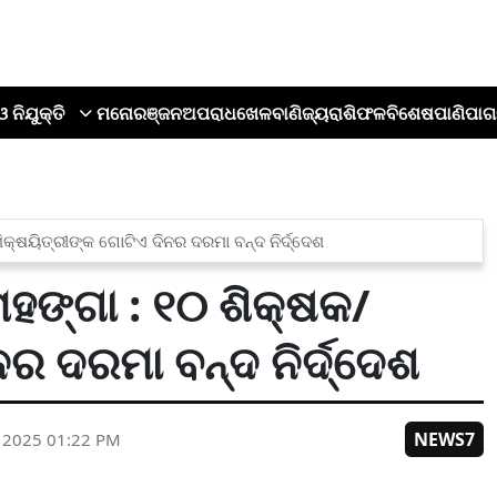
ଓ ନିଯୁକ୍ତି
ମନୋରଞ୍ଜନ
ଅପରାଧ
ଖେଳ
ବାଣିଜ୍ୟ
ରାଶିଫଳ
ବିଶେଷ
ପାଣିପାଗ
ିକ୍ଷୟିତ୍ରୀଙ୍କ ଗୋଟିଏ ଦିନର ଦରମା ବନ୍ଦ ନିର୍ଦ୍ଦେଶ
ମହଙ୍ଗା : ୧୦ ଶିକ୍ଷକ/
ର ଦରମା ବନ୍ଦ ନିର୍ଦ୍ଦେଶ
NEWS7
 2025 01:22 PM