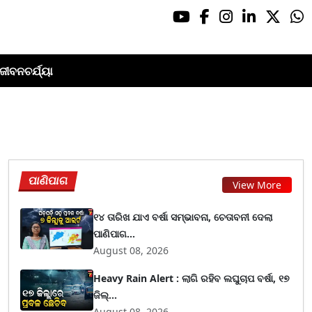
ଜୀବନଚର୍ଯ୍ୟା
ପାଣିପାଗ
View More
୧୪ ତାରିଖ ଯାଏ ବର୍ଷା ସମ୍ଭାବନା, ଚେତାବନୀ ଦେଲା
ପାଣିପାଗ...
August 08, 2026
Heavy Rain Alert : ଲାଗି ରହିବ ଲଘୁଚାପ ବର୍ଷା, ୧୭
ଜିଲ୍...
August 08, 2026