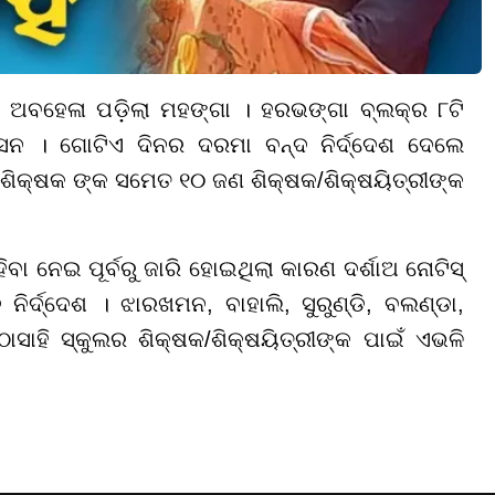
ରେ ଅବହେଳା ପଡ଼ିଲା ମହଙ୍ଗା । ହରଭଙ୍ଗା ବ୍ଲକ୍ର ୮ଟି
ସନ । ଗୋଟିଏ ଦିନର ଦରମା ବନ୍ଦ ନିର୍ଦ୍ଦେଶ ଦେଲେ
ଶିକ୍ଷକ ଙ୍କ ସମେତ ୧୦ ଜଣ ଶିକ୍ଷକ/ଶିକ୍ଷୟିତ୍ରୀଙ୍କ
ବା ନେଇ ପୂର୍ବରୁ ଜାରି ହୋଇଥିଲା କାରଣ ଦର୍ଶାଅ ନୋଟିସ୍
୍ଦ୍ଦେଶ । ଝାରଖମନ, ବାହାଲି, ସୁରୁଣ୍ଡି, ବଲଣ୍ଡା,
ାହି ସ୍କୁଲର ଶିକ୍ଷକ/ଶିକ୍ଷୟିତ୍ରୀଙ୍କ ପାଇଁ ଏଭଳି