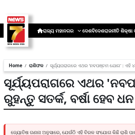
ରାଜ୍ୟ
ମହାନଗର
ଦେଶ
ବିଦେଶ
ରାଜନୀତି
ଶିକ୍ଷା 
Home
ରାଶିଫଳ
ସୂର୍ଯ୍ୟପରାଗରେ ଏଥର 'ନବପଞ୍ଚମ ଯୋଗ' : ଏହି ୪ ରାଶ
ସୂର୍ଯ୍ୟପରାଗରେ ଏଥର 'ନବପଞ
ରୁହନ୍ତୁ ସତର୍କ, ବର୍ଷା ହେବ ଧନ
ଜ୍ୟୋତିଷ ଗଣନା ଅନୁସାରେ, ଯେଉଁଠି ଏହି ବିରଳ ସଂଯୋଗ କିଛି ରାଶି ପ