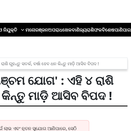
ଓ ନିଯୁକ୍ତି
ମନୋରଞ୍ଜନ
ଅପରାଧ
ଖେଳ
ବାଣିଜ୍ୟ
ରାଶିଫଳ
ବିଶେଷ
ପାଣିପାଗ
ି ରୁହନ୍ତୁ ସତର୍କ, ବର୍ଷା ହେବ ଧନ କିନ୍ତୁ ମାଡ଼ି ଆସିବ ବିପଦ !
୍ଚମ ଯୋଗ' : ଏହି ୪ ରାଶି
 କିନ୍ତୁ ମାଡ଼ି ଆସିବ ବିପଦ !
ାଇଁ ଲାଭ ଏବଂ ନୂତନ ସୁଯୋଗ ଆଣିପାରେ, ସେଠି