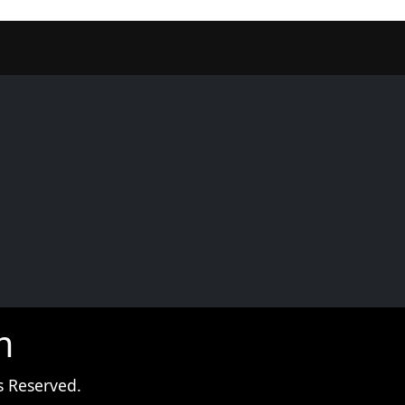
er
m
s Reserved.