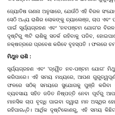
ଜ୍ୟୋତିଷ ଗଣନା ଅନୁସାରେ, ଯେଉଁଠି ଏହି ବିରଳ ସଂଯୋଗ
ସେଠି ଅନ୍ୟ ରାଶିର ଲୋକଙ୍କୁ ଚ୍ୟାଲେଞ୍ଜ, ଚାପ ଏବଂ ପ୍
ପାଇଁ ସୂର୍ଯ୍ୟଗ୍ରହଣ ଏବଂ 'ନବପଞ୍ଚମ ଯୋଗ'ର ବିର
ଦୃଷ୍ଟିରୁ ୩ଟି ରାଶିକୁ ସତର୍କ ରହିବାକୁ ପଡିବ, ହୋଇ
ନକ୍ଷତ୍ରରେ ପ୍ରବେଶ କରିବେ ବୃହସ୍ପତି । ଫଲରେ ଚମକି
ମିଥୁନ ରାଶି :
ସୂର୍ଯ୍ୟଗ୍ରହଣ ଏବଂ 'ଦ୍ୱୈତ ନବ-ପଞ୍ଚମ ଯୋଗ' ମିଥୁ
କରିପାରେ। ଏହି ସମୟ ମଧ୍ୟରେ, ଆପଣ ଗୁରୁତ୍ୱପୂର୍ଣ୍
ଫଳରେ ସଠିକ୍ ସମୟରେ ସୁଯୋଗକୁ ପୁଞ୍ଜି କରିବ
ବ୍ୟବସାୟ ସହିତ ଜଡିତ ନିଷ୍ପତ୍ତି ନେବା ପୂର୍ବରୁ ଆ
ମାନସିକ ଚାପ ବୃଦ୍ଧି ପାଇବା ଦ୍ୱାରା ମନ ଅସ୍ଥିର ହ
ରହିପାରନ୍ତି। ଆର୍ଥିକ ଦୃଷ୍ଟିକୋଣରୁ, ଏହି ସମୟ କିଛିଟ