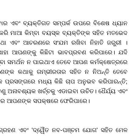
ବାର ଏବଂ ବ୍ୟକ୍ତିଗତ ସମ୍ପର୍କ ଉପରେ ବିଶେଷ ଧ୍ୟାନ
କରି ମାଆ କିମ୍ବା ବୟସ୍କ ବ୍ୟକ୍ତିଙ୍କ ସହିତ ମତଭେଦ
ଥା ଏବଂ ଆଚରଣରେ ସଂଯମ ରଖିବା ନିହାତି ଜରୁରୀ ।
ାହା ଆପଣଙ୍କୁ କିଛିଟା ଭାବପ୍ରବଣ କରିପାରେ। ଯଦି
ବା ସମର୍ଥନ ନ ପାଇଥାଏ ତେବେ ଆପଣ କର୍ମକ୍ଷେତ୍ରରେ
ଣଙ୍କ କଥାକୁ ଗମ୍ଭୀରତାର ସହିତ ନ ନିଅନ୍ତି ତେବେ
 ପ୍ରସଙ୍ଗରେ ମଧ୍ୟ କିଛି ଚାପ ଅନୁଭବ କରିପାରନ୍ତି;
ଣୁ ଅନାବଶ୍ୟକ ଖର୍ଚ୍ଚକୁ ଏଡାଇବା ଉଚିତ। ଧୈର୍ଯ୍ୟ ଏବଂ
 ଧୀରେ ଆପଣଙ୍କ ସପକ୍ଷରେ ଫେରିପାରେ।
ଯ୍ୟ ଗ୍ରହଣ ଏବଂ 'ଦ୍ୱୈତ ନବ-ପଞ୍ଚମ ଯୋଗ' ସହିତ ମେଳ