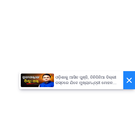
×
ଓଡ଼ିଶାକୁ ଆସିବ ପୁଞ୍ଜି, ତିନିଦିନିଆ ଦିଲ୍ଲୀ
ଗସ୍ତରେ ଯିବେ ମୁଖ୍ୟମନ୍ତ୍ରୀ ମୋହନ
ମାଝୀ