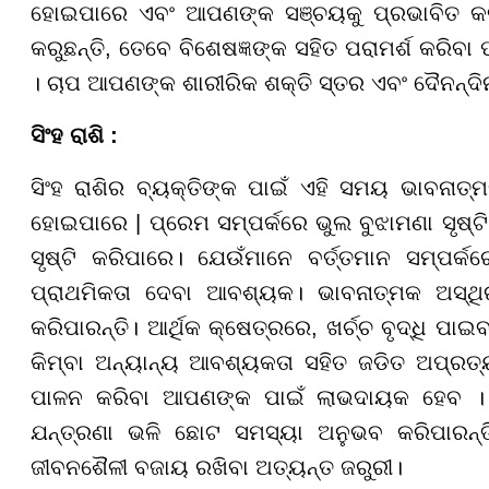
ହୋଇପାରେ ଏବଂ ଆପଣଙ୍କ ସଞ୍ଚୟକୁ ପ୍ରଭାବିତ କ
କରୁଛନ୍ତି, ତେବେ ବିଶେଷଜ୍ଞଙ୍କ ସହିତ ପରାମର୍ଶ କରିବା ପର
। ଚାପ ଆପଣଙ୍କ ଶାରୀରିକ ଶକ୍ତି ସ୍ତର ଏବଂ ଦୈନନ୍ଦିନ
ସିଂହ ରାଶି :
ସିଂହ ରାଶିର ବ୍ୟକ୍ତିଙ୍କ ପାଇଁ ଏହି ସମୟ ଭାବନାତ୍ମ
ହୋଇପାରେ | ପ୍ରେମ ସମ୍ପର୍କରେ ଭୁଲ ବୁଝାମଣା ସୃଷ୍ଟ
ସୃଷ୍ଟି କରିପାରେ। ଯେଉଁମାନେ ବର୍ତ୍ତମାନ ସମ୍ପର୍
ପ୍ରାଥମିକତା ଦେବା ଆବଶ୍ୟକ। ଭାବନାତ୍ମକ ଅସ୍ଥି
କରିପାରନ୍ତି। ଆର୍ଥିକ କ୍ଷେତ୍ରରେ, ଖର୍ଚ୍ଚ ବୃଦ୍ଧି ପ
କିମ୍ବା ଅନ୍ୟାନ୍ୟ ଆବଶ୍ୟକତା ସହିତ ଜଡିତ ଅପ୍ରତ୍ୟ
ପାଳନ କରିବା ଆପଣଙ୍କ ପାଇଁ ଲାଭଦାୟକ ହେବ । ସ୍ୱ
ଯନ୍ତ୍ରଣା ଭଳି ଛୋଟ ସମସ୍ୟା ଅନୁଭବ କରିପାରନ୍ତି; 
ଜୀବନଶୈଳୀ ବଜାୟ ରଖିବା ଅତ୍ୟନ୍ତ ଜରୁରୀ।