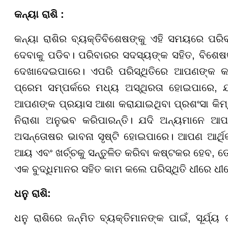
କନ୍ୟା ରାଶି :
କନ୍ୟା ରାଶିର ବ୍ୟକ୍ତିବିଶେଷଙ୍କୁ ଏହି ସମୟରେ ପରି
ଦେବାକୁ ପଡିବ। ପରିବାରର ସଦସ୍ୟଙ୍କ ସହିତ, ବିଶେଷ
ଦେଖାଦେଇପାରେ। ଏପରି ପରିସ୍ଥିତିରେ ଆପଣଙ୍କ କ
ପ୍ରେମ ସମ୍ପର୍କରେ ମଧ୍ୟ ଅସ୍ଥିରତା ହୋଇପାରେ, ଯ
ଆପଣଙ୍କ ପ୍ରୟାସ ଆଶା କରାଯାଇଥିବା ପ୍ରଶଂସା କିମ୍
ନିରାଶା ଅନୁଭବ କରିପାରନ୍ତି। ଯଦି ଅନ୍ୟମାନେ ଆପ
ଅସନ୍ତୋଷର ଭାବନା ସୃଷ୍ଟି ହୋଇପାରେ। ଆପଣ ଆର୍ଥିକ
ଆୟ ଏବଂ ଖର୍ଚ୍ଚକୁ ସନ୍ତୁଳିତ କରିବା କଷ୍ଟକର ହେବ, ତେ
ଏକ ବୁଦ୍ଧିମାନର ସହିତ କାମ କଲେ ପରିସ୍ଥିତି ଧୀରେ
ଧନୁ ରାଶି:
ଧନୁ ରାଶିରେ ଜନ୍ମିତ ବ୍ୟକ୍ତିମାନଙ୍କ ପାଇଁ, ସୂର୍