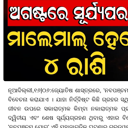
ନୂଆଦିଲ୍ଲୀ
,
୧
୬
|
୦୬
:
ଜ୍ୟୋତିଷ ଶାସ୍ତ୍ରରେ, 'ନବପଞ୍ଚମ
ବିବେଚନା କରାଯାଏ । ଯାହା ନିର୍ଦ୍ଦିଷ୍ଟ କିଛି ଗ୍ରହର ସ
ଜୀବନ ଉପରେ ସକାରାତ୍ମକ କିମ୍ବା ନକାରାତ୍ମକ ପ୍
ଦ୍ୱିତୀୟ ଏବଂ ଶେଷ ସୂର୍ଯ୍ୟଗ୍ରହଣ ଥିବାରୁ ଏହାର ବ
'ନବପଞ୍ଚମ ଯୋଗ' ଏହି ମହାଜାଗତିକ ଘଟଣାର ଗୁରୁତ୍ୱକୁ 