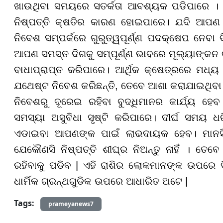
ଖାଉଥିବା ସମୟରେ ସତର୍କତା ଆବଶ୍ୟକ ପଡିପାରେ । ଶ
ନିଷ୍ପତ୍ତି କ୍ଷତିର କାରଣ ହୋଇପାରେ। ଯଦି ଆପଣ 
ନିବେଶ ସମ୍ପର୍କରେ ଗୁରୁତ୍ୱପୂର୍ଣ୍ଣ ପଦକ୍ଷେପ ନେବା ବ
ଆପଣ ସମସ୍ତ ଦିଗକୁ ସମ୍ପୂର୍ଣ୍ଣ ଭାବରେ ମୂଲ୍ୟାଙ୍କନ କର
ବାଧାପ୍ରାପ୍ତ କରିପାରେ। ଆର୍ଥିକ କ୍ଷେତ୍ରରେ ମଧ
ଯଥେଷ୍ଟ ନିବେଶ କରିଛନ୍ତି, ତେବେ ଆଶା କରାଯାଇଥିବା 
ନିବେଶରୁ ଦୂରେଇ ରହିବା ବୁଦ୍ଧିମାନର କାର୍ଯ୍ୟ ହେବ
ସମସ୍ୟା ଅସୁବିଧା ସୃଷ୍ଟି କରିପାରେ। ଦୀର୍ଘ ସମୟ ଧ
ଏଡାଇବା ଆପଣଙ୍କ ପାଇଁ ଲାଭଦାୟକ ହେବ। ମାନସିକ
ଯେକୌଣସି ନିଷ୍ପତ୍ତି ଶୀଘ୍ର ନିଅନ୍ତୁ ନାହିଁ । ତେବ
ରହିବାକୁ ପଡିବ | ଏହି ରାଶିର ଲୋକମାନଙ୍କ ଉପରେ ଦ
ଧାର୍ମିକ ଗ୍ରନ୍ଥଗୁଡିକ ଉପରେ ଆଧାରିତ ଅଟେ |
Tags:
prameyanews7