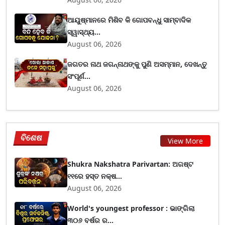
ଆୟୁଷ୍ମାନରେ ମିଶିବ କି ଗୋପବନ୍ଧୁ ସାମ୍ବାଦିକ
ସ୍ୱାସ୍ଥ୍ୟ...
August 06, 2026
ଜଗତର ନାଥ ଜଗନ୍ନାଥଙ୍କୁ ପୁଣି ଅସମ୍ମାନ, ଦେଖନ୍ତୁ
ସଂପୂର୍ଣ...
August 06, 2026
ବିଶେଷ
View More
Shukra Nakshatra Parivartan: ଅଗଷ୍ଟ
୧୧ରେ ହସ୍ତ ନକ୍ଷ...
August 06, 2026
World's youngest professor : ଭାଙ୍ଗିଲା
୩୦୬ ବର୍ଷର ର...