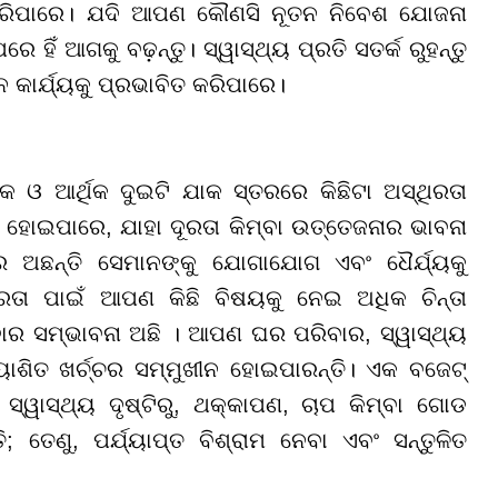
ରିପାରେ। ଯଦି ଆପଣ କୌଣସି ନୂତନ ନିବେଶ ଯୋଜନା
େ ହିଁ ଆଗକୁ ବଢ଼ନ୍ତୁ। ସ୍ୱାସ୍ଥ୍ୟ ପ୍ରତି ସତର୍କ ରୁହନ୍ତୁ
 କାର୍ଯ୍ୟକୁ ପ୍ରଭାବିତ କରିପାରେ।
କ ଓ ଆର୍ଥିକ ଦୁଇଟି ଯାକ ସ୍ତରରେ କିଛିଟା ଅସ୍ଥିରତା
ି ହୋଇପାରେ, ଯାହା ଦୂରତା କିମ୍ବା ଉତ୍ତେଜନାର ଭାବନା
କରେ ଅଛନ୍ତି ସେମାନଙ୍କୁ ଯୋଗାଯୋଗ ଏବଂ ଧୈର୍ଯ୍ୟକୁ
ରତା ପାଇଁ ଆପଣ କିଛି ବିଷୟକୁ ନେଇ ଅଧିକ ଚିନ୍ତା
ାଇବାର ସମ୍ଭାବନା ଅଛି । ଆପଣ ଘର ପରିବାର, ସ୍ୱାସ୍ଥ୍ୟ
ାଶିତ ଖର୍ଚ୍ଚର ସମ୍ମୁଖୀନ ହୋଇପାରନ୍ତି। ଏକ ବଜେଟ୍
ାସ୍ଥ୍ୟ ଦୃଷ୍ଟିରୁ, ଥକ୍କାପଣ, ଚାପ କିମ୍ବା ଗୋଡ
ତେଣୁ, ପର୍ଯ୍ୟାପ୍ତ ବିଶ୍ରାମ ନେବା ଏବଂ ସନ୍ତୁଳିତ