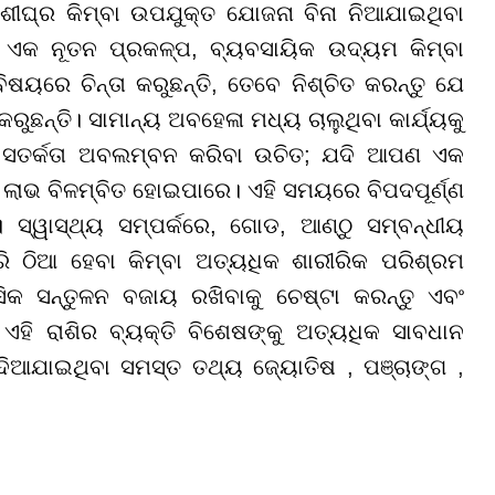
ୀଘ୍ର କିମ୍ବା ଉପଯୁକ୍ତ ଯୋଜନା ବିନା ନିଆଯାଇଥିବା
ଏକ ନୂତନ ପ୍ରକଳ୍ପ, ବ୍ୟବସାୟିକ ଉଦ୍ୟମ କିମ୍ବା
ିଷୟରେ ଚିନ୍ତା କରୁଛନ୍ତି, ତେବେ ନିଶ୍ଚିତ କରନ୍ତୁ ଯେ
ୁଛନ୍ତି। ସାମାନ୍ୟ ଅବହେଳା ମଧ୍ୟ ଚାଲୁଥିବା କାର୍ଯ୍ୟକୁ
୍ୟ ସତର୍କତା ଅବଲମ୍ବନ କରିବା ଉଚିତ; ଯଦି ଆପଣ ଏକ
ଲାଭ ବିଳମ୍ବିତ ହୋଇପାରେ। ଏହି ସମୟରେ ବିପଦପୂର୍ଣ୍ଣ
। ସ୍ୱାସ୍ଥ୍ୟ ସମ୍ପର୍କରେ, ଗୋଡ, ଆଣ୍ଠୁ ସମ୍ବନ୍ଧୀୟ
ରି ଠିଆ ହେବା କିମ୍ବା ଅତ୍ୟଧିକ ଶାରୀରିକ ପରିଶ୍ରମ
 ସନ୍ତୁଳନ ବଜାୟ ରଖିବାକୁ ଚେଷ୍ଟା କରନ୍ତୁ ଏବଂ
େ ଏହି ରାଶିର ବ୍ୟକ୍ତି ବିଶେଷଙ୍କୁ ଅତ୍ୟଧିକ ସାବଧାନ
ିଆଯାଇଥିବା ସମସ୍ତ ତଥ୍ୟ ଜ୍ୟୋତିଷ , ପଞ୍ଚାଙ୍ଗ ,