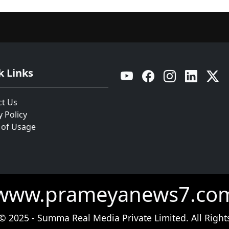
k Links
YouTube
Facebook
Instagram
Linkedin
Twitt
ct Us
y Policy
 of Usage
www.prameyanews7.co
© 2025 - Summa Real Media Private Limited. All Right