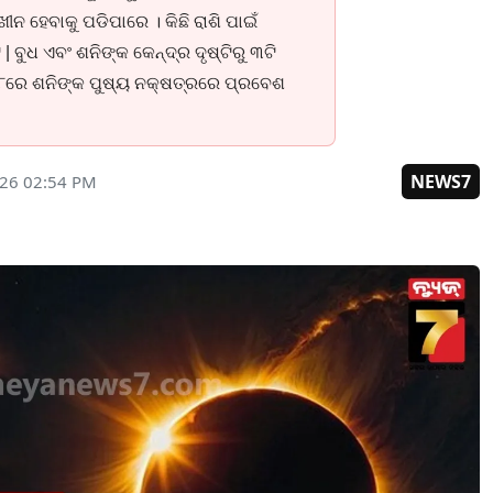
ନ ହେବାକୁ ପଡିପାରେ । କିଛି ରାଶି ପାଇଁ
ୁଧ ଏବଂ ଶନିଙ୍କ କେନ୍ଦ୍ର ଦୃଷ୍ଟିରୁ ୩ଟି
ନ ୧୮ରେ ଶନିଙ୍କ ପୁଷ୍ୟ ନକ୍ଷତ୍ରରେ ପ୍ରବେଶ
NEWS7
026 02:54 PM