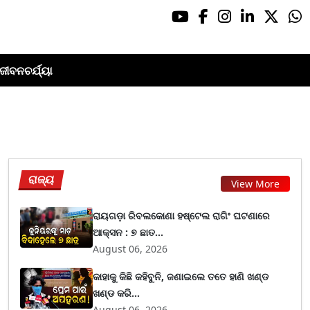
ଜୀବନଚର୍ଯ୍ୟା
ରାଜ୍ୟ
View More
ରାୟଗଡ଼ା ରିବଲକୋଣା ହଷ୍ଟେଲ ରାଗିଂ ଘଟଣାରେ
ଆକ୍ସନ : ୭ ଛାତ...
August 06, 2026
କାହାକୁ କିଛି କହିବୁନି, ଜଣାଇଲେ ତତେ ହାଣି ଖଣ୍ଡ
ଖଣ୍ଡ କରି...
August 06, 2026