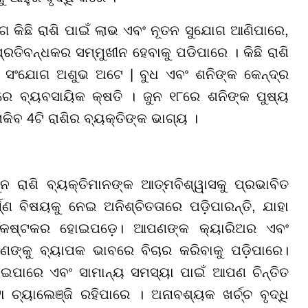
 କିଛି ରାଶି ପାଇଁ ଲାଭ ଏବଂ ନୂତନ ସୁଯୋଗ ଆଣିପାରେ,
ରତିବନ୍ଧକର ସମ୍ମୁଖୀନ ହେବାକୁ ପଡିପାରେ । କିଛି ରାଶି
ଳ ସଂଯୋଗ ଅଶୁଭ ଅଟେ | ବୁଧ ଏବଂ ଶନିଙ୍କ କେନ୍ଦ୍ର
ପାରେ ବ୍ୟବସାୟିକ କ୍ଷତି । ଜୁନ ୧୮ରେ ଶନିଙ୍କ ପୁଷ୍ୟ
ବ 4ଟି ରାଶିର ବ୍ୟକ୍ତିଙ୍କ ଭାଗ୍ୟ ।
ନ ରାଶି ବ୍ୟକ୍ତିମାନଙ୍କ ଆତ୍ମବିଶ୍ୱାସକୁ ପ୍ରଭାବିତ
ଣ ବିଷୟକୁ ନେଇ ଅନିଶ୍ଚିତତାରେ ପଡ଼ିପାରନ୍ତି, ଯାହା
ା କଷ୍ଟକର ହୋଇପଡ଼େ। ଆପଣଙ୍କ କ୍ୟାରିଅର ଏବଂ
ପଣଙ୍କୁ ବ୍ୟାପକ ଭାବରେ ବିଚାର କରିବାକୁ ପଡ଼ିପାରେ।
ୋଇପାରେ ଏବଂ ସାମାନ୍ୟ ସମସ୍ୟା ପାଇଁ ଆପଣ ଚିନ୍ତିତ
ା ଚ୍ୟାଲେଞ୍ଜି ରହିପାରେ । ଅନାବଶ୍ୟକ ଖର୍ଚ୍ଚ ବୃଦ୍ଧି