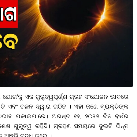
 ଯୋଗ'କୁ ଏକ ଗୁରୁତ୍ୱପୂର୍ଣ୍ଣ ଗ୍ରହ ସଂଯୋଜନ ଭାବରେ
୍ଥିତି ଏବଂ ଚଳନ ଦ୍ୱାରା ଗଠିତ । ଏହା ଜଣେ ବ୍ୟକ୍ତିଙ୍କ
ରଭାବ ପକାଇପାରେ। ଅଗଷ୍ଟ ୧୨, ୨୦୨୬ ଦିନ ବର୍ଷର
ିଶେଷ ଗୁରୁତ୍ୱ ରହିଛି। ଗ୍ରହଣ ସମୟରେ ଦୁଇଟି ଭିନ୍ନ
ଆହୁରି ବୃଦ୍ଧି କରେ ।