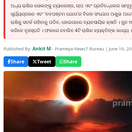
ଅନ୍ୟ ରାଶିର ଲୋକଙ୍କୁ ଚ୍ୟାଲେଞ୍ଜ, ଚାପ ଏବଂ ପ୍ରତିବନ୍ଧକର ସମ୍ମୁଖୀ
ସୂର୍ଯ୍ୟଗ୍ରହଣ ଏବଂ 'ନବପଞ୍ଚମ ଯୋଗ'ର ବିରଳ ସଂଯୋଗ ଅଶୁଭ ଅଟେ | ବ
ରାଶିକୁ ସତର୍କ ରହିବାକୁ ପଡିବ, ହୋଇପାରେ ବ୍ୟବସାୟିକ କ୍ଷତି । ଜୁ
କରିବେ ବୃହସ୍ପତି । ଫଲରେ ଚମକିବ 4ଟି ରାଶିର ବ୍ୟକ୍ତିଙ୍କ ଭାଗ୍ୟ ।
Ankit M
Published By:
- Prameya-News7 Bureau | June 16, 2
Share
Tweet
Share