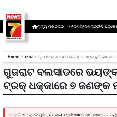
ରାଜ୍ୟ
ମହାନଗର
ଦେଶ
ବିଦେଶ
ରାଜନୀତି
ଶିକ୍ଷା 
Home
ଦେଶ
ଗୁଜରାଟ ବଲସାଡରେ ଭୟଙ୍କର ସଡ଼କ ଦୁର୍ଘଟଣା, କାର-ଟ
ଗୁଜରାଟ ବଲସାଡରେ ଭୟଙ୍କର 
ଟ୍ରକ୍ ଧକ୍କାରେ ୭ ଜଣଙ୍କ ମ
କାର ଓ ଏକ ଟ୍ରକ ମୁହାଁମୁହିଁ ଧକ୍କା । ଦୁର୍ଘଟଣାରେ ସାତ ଜଣଙ୍କର ମୃତ