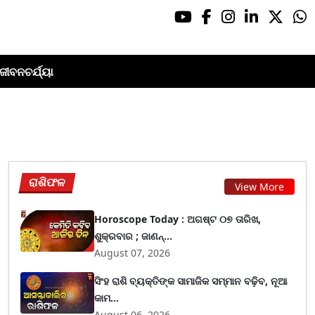
ଜୀବନଚର୍ଯ୍ୟା
ରାଶିଫଳ
View More
Horoscope Today : ଅଗଷ୍ଟ ୦୭ ତାରିଖ,
ଶୁକ୍ରବାର ; ଜାଣନ୍...
August 07, 2026
ସିଂହ ରାଶି ବ୍ୟକ୍ତିଙ୍କ ସାମାଜିକ ସମ୍ମାନ ବଢ଼ିବ, ନୂଆ
କାମ...
August 06, 2026