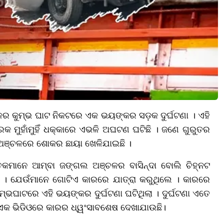
ର କୁମ୍ଭ ଘାଟ ନିକଟରେ ଏକ ଭୟଙ୍କର ସଡ଼କ ଦୁର୍ଘଟଣା । ଏହି
କ ମୁହାଁମୁହିଁ ଧକ୍କାରେ ଏଭଳି ଅଘଟଣ ଘଟିଛି । ଜଣେ ଗୁରୁତର
ଖ ଅଞ୍ଚଳରେ ଶୋକର ଛାୟା ଖେଳିଯାଇଛି ।
ମୃତକମାନେ ଆମ୍ବା ଜଙ୍ଗଲ ଅଞ୍ଚଳର ବାସିନ୍ଦା ବୋଲି ଚିହ୍ନଟ
 । ଯେଉଁମାନେ ଗୋଟିଏ କାରରେ ଯାତ୍ରା କରୁଥିଲେ । କାରରେ
୍ଭଘାଟରେ ଏହି ଭୟଙ୍କର ଦୁର୍ଘଟଣା ଘଟିଥିଲା । ଦୁର୍ଘଟଣା ଏତେ
 । ଏକ ଭିଡିଓରେ କାରର ଧ୍ୱଂସାବଶେଷ ଦେଖାଯାଉଛି।