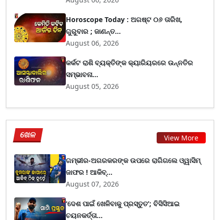
Horoscope Today : ଅଗଷ୍ଟ ୦୬ ତାରିଖ,
ଗୁରୁବାର ; ଜାଣନ୍ତ...
August 06, 2026
କର୍କଟ ରାଶି ବ୍ୟକ୍ତିଙ୍କ କ୍ୟାରିୟରରେ ଉନ୍ନତିର
ସମ୍ଭାବନା...
August 05, 2026
ଖେଳ
View More
ଗମ୍ଭୀର-ଅଗରକରଙ୍କ ଉପରେ ରାଗିଗଲେ ଓ୍ୱାସିମ୍
ଜାଫର ! ଆକିବ୍...
August 07, 2026
‘ଦେଶ ପାଇଁ ଖେଳିବାକୁ ପ୍ରସ୍ତୁତ’; ବିସିସିଆଇ
ଚୟନକର୍ତ୍ତା...