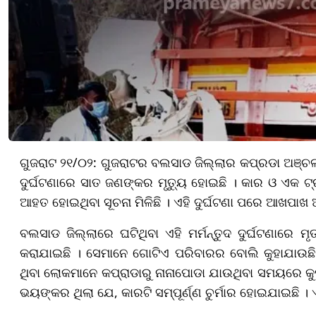
ଗୁଜରାଟ ୨୧/୦୨: ଗୁଜରାଟର ବଲସାଡ ଜିଲ୍ଲାର କପ୍ରଡା ଅଞ୍ଚଳ
ଦୁର୍ଘଟଣାରେ ସାତ ଜଣଙ୍କର ମୃତ୍ୟୁ ହୋଇଛି । କାର ଓ ଏକ ଟ୍ର
ଆହତ ହୋଇଥିବା ସୂଚନା ମିଳିଛି । ଏହି ଦୁର୍ଘଟଣା ପରେ ଆଖପା
ବଲସାଡ ଜିଲ୍ଲାରେ ଘଟିଥିବା ଏହି ମର୍ମନ୍ତୁଦ ଦୁର୍ଘଟଣାରେ 
କରାଯାଇଛି । ସେମାନେ ଗୋଟିଏ ପରିବାରର ବୋଲି କୁହାଯାଉଛି
ଥିବା ଲୋକମାନେ କପ୍ରାଡାରୁ ନାନାପୋଡା ଯାଉଥିବା ସମୟରେ କୁମ
ଭୟଙ୍କର ଥିଲା ଯେ, କାରଟି ସମ୍ପୂର୍ଣ୍ଣ ଚୁର୍ମାର ହୋଇଯାଇଛି