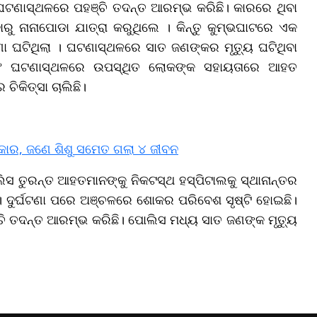
 ଘଟଣାସ୍ଥଳରେ ପହଞ୍ଚି ତଦନ୍ତ ଆରମ୍ଭ କରିଛି। କାରରେ ଥିବା
ୁ ନାନାପୋଡା ଯାତ୍ରା କରୁଥିଲେ । କିନ୍ତୁ କୁମ୍ଭଘାଟରେ ଏକ
ଣା ଘଟିଥିଲା । ଘଟଣାସ୍ଥଳରେ ସାତ ଜଣଙ୍କର ମୃତ୍ୟୁ ଘଟିଥିବା
ଂ ଘଟଣାସ୍ଥଳରେ ଉପସ୍ଥିତ ଲୋକଙ୍କ ସହାୟତାରେ ଆହତ
ଚିକିତ୍ସା ଚାଲିଛି।
ମୀ କାର, ଜଣେ ଶିଶୁ ସମେତ ଗଲା ୪ ଜୀବନ
ୋଲିସ ତୁରନ୍ତ ଆହତମାନଙ୍କୁ ନିକଟସ୍ଥ ହସ୍ପିଟାଲକୁ ସ୍ଥାନାନ୍ତର
ଛି। ଦୁର୍ଘଟଣା ପରେ ଅଞ୍ଚଳରେ ଶୋକର ପରିବେଶ ସୃଷ୍ଟି ହୋଇଛି।
ି ତଦନ୍ତ ଆରମ୍ଭ କରିଛି। ପୋଲିସ ମଧ୍ୟ ସାତ ଜଣଙ୍କ ମୃତ୍ୟୁ