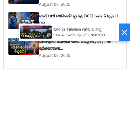
August 06, 2026
ବର୍ଷେ ଯାଏଁ ଖେଳିବେନି ବୁମରା, BCCI ଦେବ ବିଶ୍ରାମ !
ପୂର୍...
×
August 06, 2026
ଜଳଖିଆ ବାହାନାରେ ମହିଳା ଥାନାରୁ
ଚମ୍ପଟ, ବେଙ୍ଗାଲୁରୁରେ ଧରାପଡ଼ିଲା
ଦୁଷ୍କର୍ମ ଅଭିଯୁକ୍ତ
ଗାଭାସ୍କର ଘୋଷଣା କଲେ ବିଶ୍ୱକପ୍ ଟିମ୍ : ଏହି
କ୍ରିକେଟରମା...
August 06, 2026