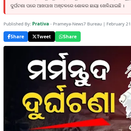
ଦୁର୍ଘଟଣା ପରେ ଆଖପାଖ ଅଞ୍ଚଳରେ ଶୋକର ଛାୟା ଖେଳିଯାଇଛି ।
Prativa
Published By:
- Prameya-News7 Bureau | February 21
Share
Tweet
Share