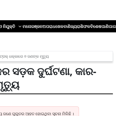
ଓ ନିଯୁକ୍ତି
ମନୋରଞ୍ଜନ
ଅପରାଧ
ଖେଳ
ବାଣିଜ୍ୟ
ରାଶିଫଳ
ବିଶେଷ
ପାଣିପାଗ
୍ରକ୍ ଧକ୍କାରେ ୭ ଜଣଙ୍କ ମୃତ୍ୟୁ
ସଡ଼କ ଦୁର୍ଘଟଣା, କାର-
ୃତ୍ୟୁ
୍ୟୁ ଜଣେ ଗୁରୁତର ଆହତ ହୋଇଥିବା ସୂଚନା ମିଳିଛି ।