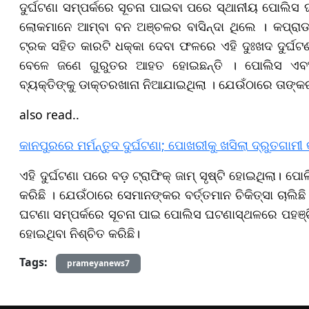
ଦୁର୍ଘଟଣା ସମ୍ପର୍କରେ ସୂଚନା ପାଇବା ପରେ ସ୍ଥାନୀୟ ପୋଲିସ
ଲୋକମାନେ ଆମ୍ବା ବନ ଅଞ୍ଚଳର ବାସିନ୍ଦା ଥିଲେ । କପ୍ରାଡାର
ଟ୍ରକ ସହିତ କାରଟି ଧକ୍କା ଦେବା ଫଳରେ ଏହି ଦୁଃଖଦ ଦୁର୍ଘଟ
ବେଳେ ଜଣେ ଗୁରୁତର ଆହତ ହୋଇଛନ୍ତି । ପୋଲିସ ଏବ
ବ୍ୟକ୍ତିଙ୍କୁ ଡାକ୍ତରଖାନା ନିଆଯାଇଥିଲା । ଯେଉଁଠାରେ ତାଙ୍କର 
also read..
କାନପୁରରେ ମର୍ମନ୍ତୁଦ ଦୁର୍ଘଟଣା; ପୋଖରୀକୁ ଖସିଲା ଦ୍ରୁତଗା
ଏହି ଦୁର୍ଘଟଣା ପରେ ବଡ଼ ଟ୍ରାଫିକ୍ ଜାମ୍ ସୃଷ୍ଟି ହୋଇଥିଲା। ପ
କରିଛି । ଯେଉଁଠାରେ ସେମାନଙ୍କର ବର୍ତ୍ତମାନ ଚିକିତ୍ସା ଚାଲି
ଘଟଣା ସମ୍ପର୍କରେ ସୂଚନା ପାଇ ପୋଲିସ ଘଟଣାସ୍ଥଳରେ ପହଞ୍ଚ
ହୋଇଥିବା ନିଶ୍ଚିତ କରିଛି।
Tags:
prameyanews7