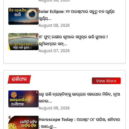
Solar Eclipse: ୧୨ ଅଗଷ୍ଟରେ ସବୁଠୁ ବଡ ପୂର୍ଣ୍ଣ
ସୂର୍ଯ୍ୟ...
August 08, 2026
୧୮ ଫୁଟ୍ ଗଭୀର କୂଅରେ ସମୁଦ୍ର ଭଳି ଜୁଆର !
ଭୂମିକମ୍ପର ସଙ୍...
August 07, 2026
ରାଶିଫଳ
View More
ଧନୁ ରାଶି ବ୍ୟକ୍ତିଙ୍କୁ ଭାଗ୍ୟର ସହଯୋଗ ମିଳିବ, ନୂଆ
କାମର...
August 08, 2026
Horoscope Today : ଅଗଷ୍ଟ ୦୮ ତାରିଖ, ଶନିବାର
; ଜାଣନ୍ତୁ...