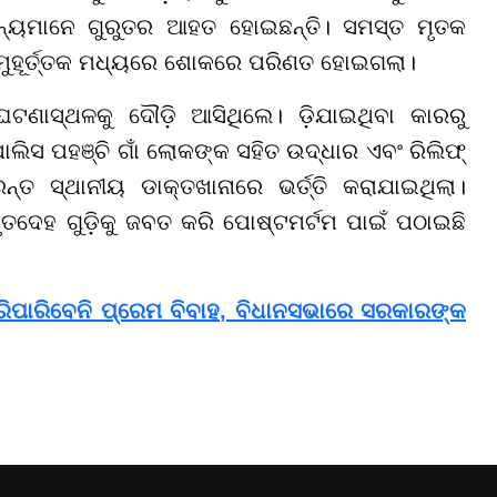
ନ୍ୟମାନେ ଗୁରୁତର ଆହତ ହୋଇଛନ୍ତି। ସମସ୍ତ ମୃତକ
ମୁହୂର୍ତ୍ତକ ମଧ୍ୟରେ ଶୋକରେ ପରିଣତ ହୋଇଗଲା।
ାସ୍ଥଳକୁ ଦୌଡ଼ି ଆସିଥିଲେ। ଡ଼ିଯାଇଥିବା କାରରୁ
ଲିସ ପହଞ୍ଚି ଗାଁ ଲୋକଙ୍କ ସହିତ ଉଦ୍ଧାର ଏବଂ ରିଲିଫ୍
ନ୍ତ ସ୍ଥାନୀୟ ଡାକ୍ତଖାନାରେ ଭର୍ତ୍ତି କରାଯାଇଥିଲା।
ୃତଦେହ ଗୁଡ଼ିକୁ ଜବତ କରି ପୋଷ୍ଟମର୍ଟମ ପାଇଁ ପଠାଇଛି
କରିପାରିବେନି ପ୍ରେମ ବିବାହ, ବିଧାନସଭାରେ ସରକାରଙ୍କ