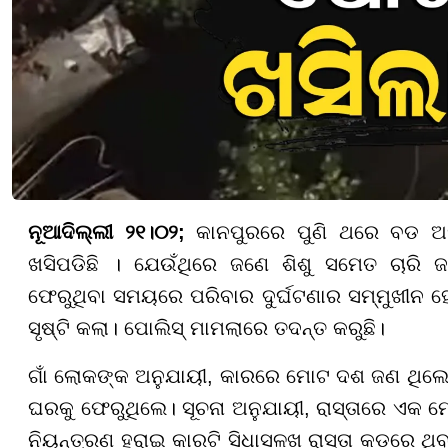
ନୂଆଦିଲ୍ଲୀ ୨୧।୦୨;
କାନପୁରରେ ପୁଣି ଥରେ ବଡ ଅଘ
ଖସିପଡିଛି । ଯେଉଁଥିରେ ଜଣେ ଶିଶୁ ସମେତ ଚାରି 
ଫେରୁଥିବା ସମୟରେ ପରିବାର ଦୁର୍ଘଟଣାର ସମ୍ମୁଖୀନ ହେ
ସୃଷ୍ଟି କଲା। ପୋଲିସ୍ ମାମଲାରେ ତଦନ୍ତ କରୁଛି।
ଗାଁ ଲୋକଙ୍କ ଅନୁଯାୟୀ, କାରରେ ମୋଟ ଦଶ ଜଣ ଥି
ଘରକୁ ଫେରୁଥିଲେ। ସୂଚନା ଅନୁଯାୟୀ, ରାସ୍ତାରେ ଏକ ମୋଡ
ନିୟନ୍ତ୍ରଣ ହରାଇ କାରଟି ସିଧାସଳଖ ରାସ୍ତା କଡ଼ରେ ଥିବ