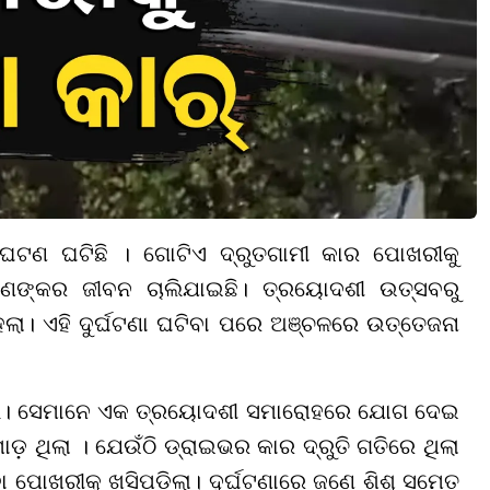
ଟଣ ଘଟିଛି । ଗୋଟିଏ ଦ୍ରୁତଗାମୀ କାର ପୋଖରୀକୁ
ଜଣଙ୍କର ଜୀବନ ଚାଲିଯାଇଛି। ତ୍ରୟୋଦଶୀ ଉତ୍ସବରୁ
ଲା। ଏହି ଦୁର୍ଘଟଣା ଘଟିବା ପରେ ଅଞ୍ଚଳରେ ଉତ୍ତେଜନା
ଲେ। ସେମାନେ ଏକ ତ୍ରୟୋଦଶୀ ସମାରୋହରେ ଯୋଗ ଦେଇ
଼ ଥିଲା । ଯେଉଁଠି ଡ୍ରାଇଭର କାର ଦ୍ରୁତି ଗତିରେ ଥିଲା
ା ପୋଖରୀକୁ ଖସିପଡ଼ିଲା। ଦୁର୍ଘଟଣାରେ ଜଣେ ଶିଶୁ ସମେତ