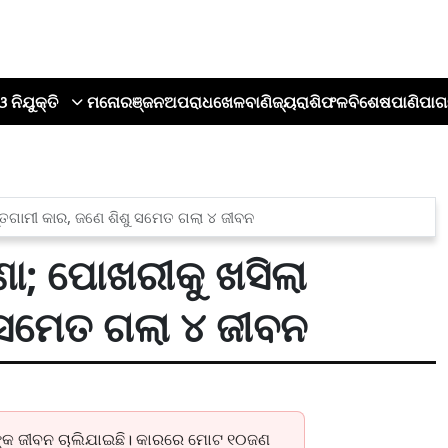
ଓ ନିଯୁକ୍ତି
ମନୋରଞ୍ଜନ
ଅପରାଧ
ଖେଳ
ବାଣିଜ୍ୟ
ରାଶିଫଳ
ବିଶେଷ
ପାଣିପାଗ
୍ରୁତଗାମୀ କାର, ଜଣେ ଶିଶୁ ସମେତ ଗଲା ୪ ଜୀବନ
ଣା; ପୋଖରୀକୁ ଖସିଲା
ୁ ସମେତ ଗଲା ୪ ଜୀବନ
ଣଙ୍କ ଜୀବନ ଚାଲିଯାଇଛି। କାରରେ ମୋଟ ୧୦ଜଣ