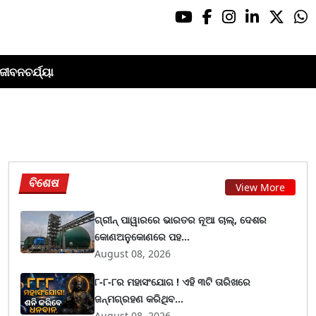
ଜୀବନଚର୍ଯ୍ୟା
ବିଶେଷ
View More
ଗ୍ରୀନ୍ ପାୱାରରେ ଭାରତର ନୂଆ ଚାଲ୍, ଦେଶର
କୋଣଅନୁକୋଣରେ ପହ...
August 08, 2026
୮-୮-୮ର ମହାସଂଯୋଗ ! ଏହି ୩ଟି ତାରିଖରେ
ଜନ୍ମଗ୍ରହଣ କରିଥିବ...
August 08, 2026