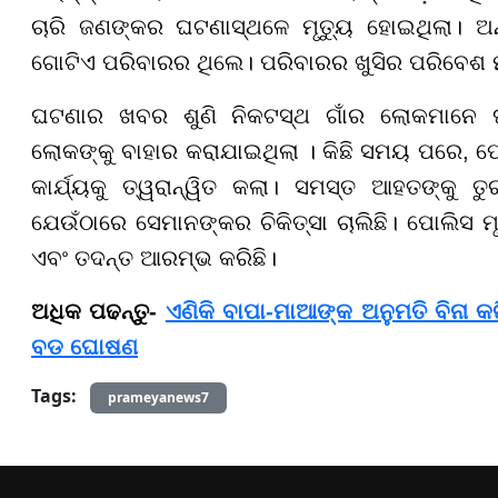
ଚାରି ଜଣଙ୍କର ଘଟଣାସ୍ଥଳେ ମୃତ୍ୟୁ ହୋଇଥିଲା। ଅ
ଗୋଟିଏ ପରିବାରର ଥିଲେ। ପରିବାରର ଖୁସିର ପରିବେଶ 
ଘଟଣାର ଖବର ଶୁଣି ନିକଟସ୍ଥ ଗାଁର ଲୋକମାନେ ଘଟଣ
ଲୋକଙ୍କୁ ବାହାର କରାଯାଇଥିଲା । କିଛି ସମୟ ପରେ, ପୋ
କାର୍ଯ୍ୟକୁ ତ୍ୱରାନ୍ୱିତ କଲା। ସମସ୍ତ ଆହତଙ୍କୁ ତୁର
ଯେଉଁଠାରେ ସେମାନଙ୍କର ଚିକିତ୍ସା ଚାଲିଛି। ପୋଲିସ ମ
ଏବଂ ତଦନ୍ତ ଆରମ୍ଭ କରିଛି।
ଅଧିକ ପଢନ୍ତୁ-
ଏଣିକି ବାପା-ମାଆଙ୍କ ଅନୁମତି ବିନା 
ବଡ ଘୋଷଣ
Tags:
prameyanews7