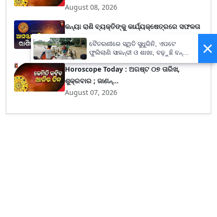
August 08, 2026
କନ୍ୟା ରାଶି ବ୍ୟକ୍ତିଙ୍କୁ କାର୍ଯ୍ୟକ୍ଷେତ୍ରରେ ସଫଳତା
ଓ ସମ...
×
ବୈତରଣୀରେ ସ୍ଥିତି ସୁଧୁରିନି, ଏପଟେ
August 07, 2026
ଫୁଲିଲାଣି ସାଳନ୍ଦୀ ଓ ଶାଖା, ବଢ଼ୁଛି ବନ୍ୟା
ଭୟ
Horoscope Today : ଅଗଷ୍ଟ ୦୭ ତାରିଖ,
ଶୁକ୍ରବାର ; ଜାଣନ୍...
August 07, 2026