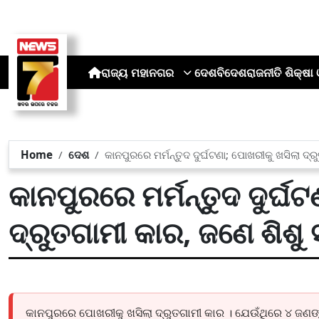
ରାଜ୍ୟ
ମହାନଗର
ଦେଶ
ବିଦେଶ
ରାଜନୀତି
ଶିକ୍ଷା 
Home
ଦେଶ
କାନପୁରରେ ମର୍ମନ୍ତୁଦ ଦୁର୍ଘଟଣା; ପୋଖରୀକୁ ଖସିଲା ଦ
କାନପୁରରେ ମର୍ମନ୍ତୁଦ ଦୁର୍ଘଟ
ଦ୍ରୁତଗାମୀ କାର, ଜଣେ ଶିଶ
କାନପୁରରେ ପୋଖରୀକୁ ଖସିଲା ଦ୍ରୁତଗାମୀ କାର । ଯେଉଁଥିରେ ୪ ଜ