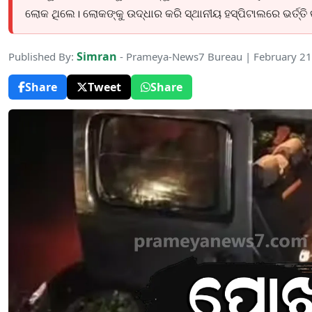
ଲୋକ ଥିଲେ। ଲୋକଙ୍କୁ ଉଦ୍ଧାର କରି ସ୍ଥାନୀୟ ହସ୍ପିଟାଲରେ ଭର୍ତ୍ତି
Simran
Published By:
- Prameya-News7 Bureau | February 21
Share
Tweet
Share