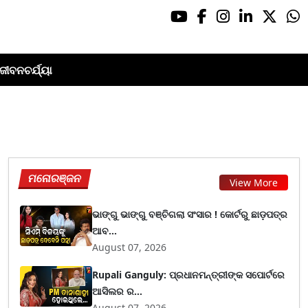
ଜୀବନଚର୍ଯ୍ୟା
ମନୋରଞ୍ଜନ
View More
ଭାଙ୍ଗୁ ଭାଙ୍ଗୁ ବଞ୍ଚିଗଲା ସଂସାର ! କୋର୍ଟରୁ ଛାଡ଼ପତ୍ର
ଆବ...
August 07, 2026
Rupali Ganguly: ପ୍ରଧାନମନ୍ତ୍ରୀଙ୍କ ସପୋର୍ଟରେ
ଆସିଲର ର...
August 07, 2026