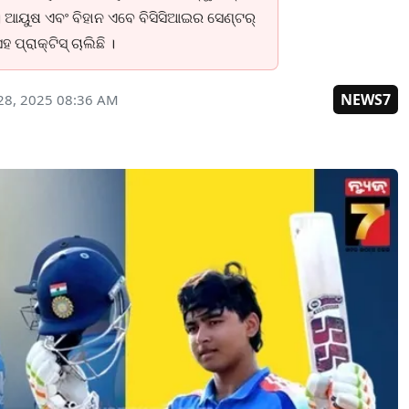
। ଆୟୁଷ ଏବଂ ବିହାନ ଏବେ ବିସିସିଆଇର ସେଣ୍ଟର୍
୍ରାକ୍ଟିସ୍ ଚାଲିଛି ।
NEWS7
28, 2025 08:36 AM