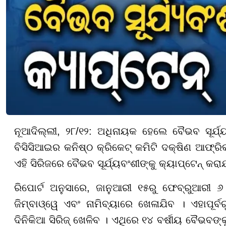
ନୂଆଦିଲ୍ଲୀ, ୨୮/୧୨: ଅଧିନାୟକ ହେଲେ ବୈଭବ ସୂର୍ଯ୍
ବିସିସିଆଇର କନିଷ୍ଠ କ୍ରିକେଟ୍ କମିଟି ଦକ୍ଷିଣ ଆଫ୍ରିକ
ଏହି ସିରିଜରେ ବୈଭବ ସୂର୍ଯ୍ୟବଂଶୀଙ୍କୁ କ୍ୟାପ୍ଟେନ୍ କ
ରିପୋର୍ଟ ଅନୁସାରେ, ଜାନୁଆରୀ ୧୫ରୁ ଫେବ୍ରୁଆରୀ 
ଜିମ୍ବାଓ୍ୱେ ଏବଂ ନାମିବ୍ୟାରେ ଖେଳାଯିବ । ଏହାପୂର୍
ଦିନିକିଆ ସିରିଜ୍ ଖେଳିବ । ଏଥିରେ ୧୪ ବର୍ଷୀୟ ବୈଭବଙ