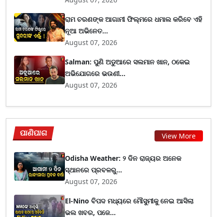
ରାମ ଚରଣଙ୍କ ଆଗାମୀ ଫିଲ୍ମରେ ଧମାଲ କରିବେ ଏହି
ନୂଆ ଅଭିନେତ...
August 07, 2026
Salman: ପୁଣି ଅଡୁଆରେ ସଲମାନ ଖାନ, ଠକେଇ
ଅଭିଯୋଗରେ ଭଉଣୀ...
August 07, 2026
ପାଣିପାଗ
View More
Odisha Weather: ୨ ଦିନ ରାଜ୍ୟର ଅନେକ
ସ୍ଥାନରେ ପ୍ରବଳରୁ...
August 07, 2026
El-Nino ବିପଦ ମଧ୍ୟରେ ମୌସୁମୀକୁ ନେଇ ଆସିଲା
ଭଲ ଖବର, ପଜେ...