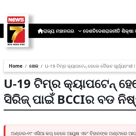
ରାଜ୍ୟ
ମହାନଗର
ଦେଶ
ବିଦେଶ
ରାଜନୀତି
ଶିକ୍ଷା 
Home
ଖେଳ
U-19 ଟିମ୍‌ର କ୍ୟାପଟେନ୍ ହେଲେ ବୈଭବ ସୂର୍ଯ୍ୟବଂଶୀ !
U-19 ଟିମ୍‌ର କ୍ୟାପଟେନ୍ ହେ
ସିରିଜ୍ ପାଇଁ BCCIର ବଡ ନିଷ୍
ଅଣ୍ଡର-୧୯ ଏସିଆ କପ୍ ବେଳେ ଆୟୁଷ ଏବଂ ବିହାନଙ୍କ ଅଣ୍ଟାରେ ଆଘାତ