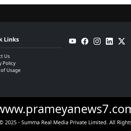
k Links
YouTube
Facebook
Instagram
Linkedin
Twitt
ct Us
y Policy
 of Usage
www.prameyanews7.co
© 2025 - Summa Real Media Private Limited. All Right