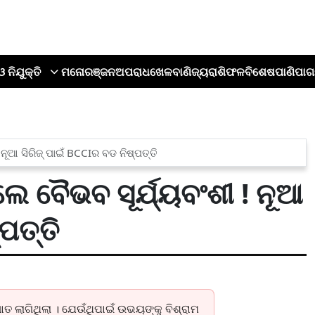
ଓ ନିଯୁକ୍ତି
ମନୋରଞ୍ଜନ
ଅପରାଧ
ଖେଳ
ବାଣିଜ୍ୟ
ରାଶିଫଳ
ବିଶେଷ
ପାଣିପାଗ
 ନୂଆ ସିରିଜ୍ ପାଇଁ BCCIର ବଡ ନିଷ୍ପତ୍ତି
ଲେ ବୈଭବ ସୂର୍ଯ୍ୟବଂଶୀ ! ନୂଆ
ପତ୍ତି
 ଲାଗିଥିଲା । ଯେଉଁଥିପାଇଁ ଉଭୟଙ୍କୁ ବିଶ୍ରାମ