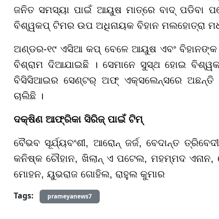
ଜନିତ ସମସ୍ୟା ପାଇଁ ଆୟୁଷ ମାତ୍ରେ ବାଦ୍ ପଡିବା 
ବିଶ୍ୱକପ୍ ଟିମର ଉପ ଅଧିନାୟକ ବିହାନ ମଲହୋତ୍ରା ମଧ୍ୟ
ଅଣ୍ଡର-୧୯ ଏସିଆ କପ୍ ବେଳେ ଆୟୁଷ ଏବଂ ବିହାନଙ୍କ 
ବିଶ୍ରାମ ଦିଆଯାଇଛି । ସେମାନେ ସୁସ୍ଥ ହୋଇ ବିଶ୍
ବିସିସିଆଇର ସେଣ୍ଟର୍ ଅଫ୍ ଏକ୍ସଲେନ୍ସରେ ଅଛନ୍ତି ।
ଚାଲିଛି ।
ଦକ୍ଷିଣ ଆଫ୍ରିକା ସିରିଜ୍ ପାଇଁ ଟିମ୍
ବୈଭବ ସୂର୍ଯ୍ୟବଂଶୀ, ଆରୋନ୍ ଜର୍ଜ, ବେଦାନ୍ତ ତ୍ରିବେ
କନିଷ୍କ ଚୌହାନ, ଖିଲାନ୍ ଏ ପଟେଲ, ମହମ୍ମଦ ଏନାନ, ହ
ମୋହନ, ୟୁଭରାଜ ଗୋହିଲ, ରାହୁଲ କୁମାର
Tags:
prameyanews7