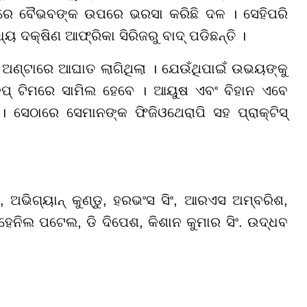
ପରେ ବୈଭବଙ୍କ ଉପରେ ଭରସା କରିଛି ଦଳ । ସେହିପରି
 ଦକ୍ଷିଣ ଆଫ୍ରିକା ସିରିଜରୁ ବାଦ୍ ପଡିଛନ୍ତି ।
ଅଣ୍ଟାରେ ଆଘାତ ଲାଗିଥିଲା । ଯେଉଁଥିପାଇଁ ଉଭୟଙ୍କୁ
ୱକପ୍ ଟିମରେ ସାମିଲ ହେବେ । ଆୟୁଷ ଏବଂ ବିହାନ ଏବେ
 ସେଠାରେ ସେମାନଙ୍କ ଫିଜିଓଥେରାପି ସହ ପ୍ରାକ୍ଟିସ୍
ଦୀ, ଅଭିଗ୍ୟାନ୍ କୁଣ୍ଡୁ, ହରଭଂସ ସିଂ, ଆରଏସ ଅମ୍ବରିଶ,
େନିଲ ପଟେଲ, ଡି ଦିପେଶ, କିଶାନ କୁମାର ସିଂ. ଉଦ୍ଧବ