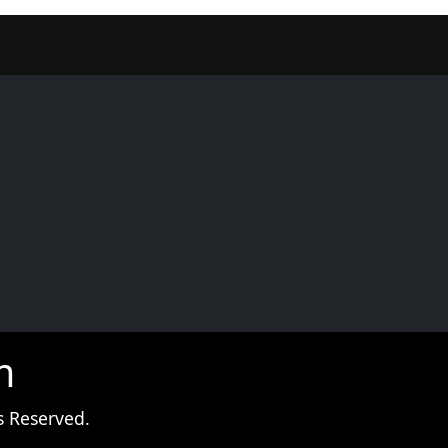
er
m
s Reserved.