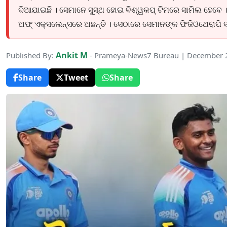
ଦିଆଯାଇଛି । ସେମାନେ ସୁସ୍ଥ ହୋଇ ବିଶ୍ୱକପ୍ ଟିମରେ ସାମିଲ ହେବେ 
ଅଫ୍ ଏକ୍ସଲେନ୍ସରେ ଅଛନ୍ତି । ସେଠାରେ ସେମାନଙ୍କ ଫିଜିଓଥେରାପି ସହ ପ
Ankit M
Published By:
- Prameya-News7 Bureau | December 
Share
Tweet
Share