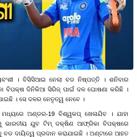
ୟବଂଶୀ । ବିସିସିଆଇ ନେଲା ବଡ ନିଷ୍ପତ୍ତି । ଶନିବାର
ା ବିପକ୍ଷ ଦିନିକିଆ ସିରିଜ୍ ପାଇଁ ଦଳ ଘୋଷଣା କରିଛି ।
ରାଯାଇଛି । ସେ ଦଳର ନେତୃତ୍ୱ ନେବେ ।
୬ ମଧ୍ୟରେ ଅଣ୍ଡର-19 ବିଶ୍ୱକପ୍ ଖେଳାଯିବ । ଯାହା
ବରୁ ଭାରତୀୟ ଯୁବ ଟିମ୍ ଦକ୍ଷିଣ ଆଫ୍ରିକା ବିପକ୍ଷରେ
୍କୁ ବଡ ଦାୟିତ୍ୱ ପ୍ରଦାନ କରାଯାଇଛି । ଅଣ୍ଟାରେ ଆହତ