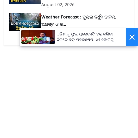
August 02, 2026
Weather Forecast : ଜୁଲାଇ ନିର୍ଧୁମ ଢାଳିଲା,
ଅଗଷ୍ଟ ଓ ସ...
August 01, 2026
×
ଓଡ଼ିଶାକୁ ଫୁଡ୍ ପ୍ରୋସେସିଂ ହବ୍ କରିବା
ଦିଗରେ ବଡ଼ ପଦକ୍ଷେପ, ୪୨ ହଜାରରୁ
ଅଧିକ ନିଯୁକ୍ତି ସୁଯୋଗ